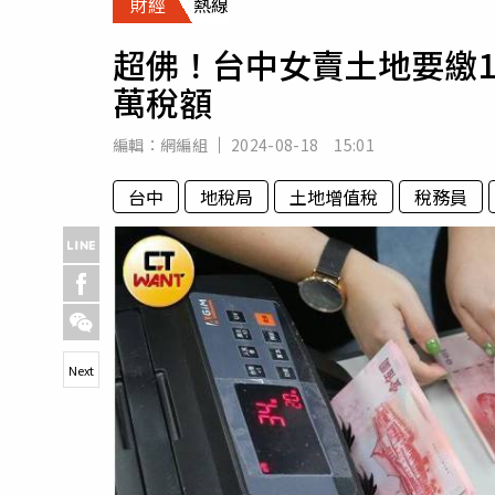
財經
熱線
人物
汽車
超佛！台中女賣土地要繳1
專欄
萬稅額
房產新勢力
編輯：
網編組
2024-08-18 15:01
台中
地稅局
土地增值稅
稅務員
Next