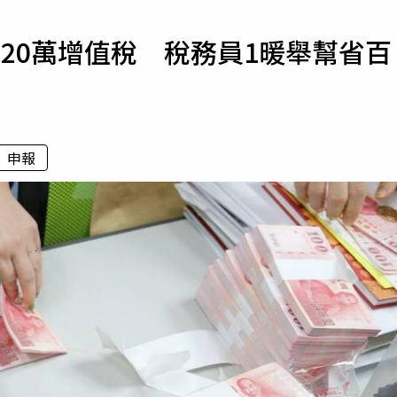
寵物
20萬增值稅 稅務員1暖舉幫省百
運勢
運動
梅酒
申報