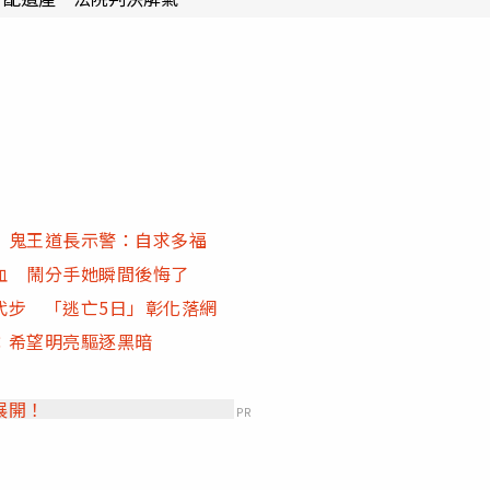
 鬼王道長示警：自求多福
血 鬧分手她瞬間後悔了
代步 「逃亡5日」彰化落網
：希望明亮驅逐黑暗
展開！
PR