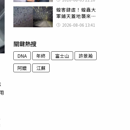
別再誤會
蝗害肆虐！蝗蟲大
軍鋪天蓋地襲來宛
如末日 網驚：聖
2026-08-06 13:41
經十災
關鍵熱搜
DNA
年終
富士山
許景瀚
阿嬤
江蘇
法
用
免
府