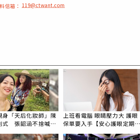
119@ctwant.com
爆料信箱：
PR
現身「天后化妝師」陳
上班看電腦 眼睛壓力大 護眼
別式 張韶涵不捨喊：
保單要入手【安心護眼定期
走
睛險】