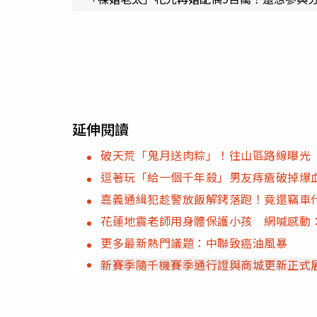
延伸閱讀
破天荒「鬼月送肉粽」！往山區路線曝光
逗著玩「給一個千年殺」男友痔瘡破掉爆
嘉義通緝犯趁警放飯解銬落跑！竟還竊車
花蓮地震老師用身體保護小孩 網喊感動
更多最新熱門議題：中聯致癌油風暴
新賽季隨千機賽季通行證與商城更新正式