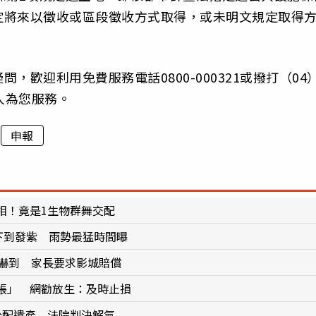
定將來以徵收或區段徵收方式取得，或未明文規定取得
。
歡迎利用免費服務電話0800-000321或撥打（04
專人為您服務。
申報
相！竟是1生物群舞交配
下到發紫 雨勢最猛時間曝
被嚇到 家長要求影城賠償
帳」 網勸放生：及時止損
分配遺產 法院判決解氣