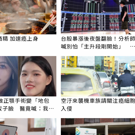
酒精 加速癌上身
台股暴漲後夜盤翻臉！分析
喊別怕「主升段剛開始」 
「這時間」抱波段吃肉
PR
女做正顎手術變「地包
空汙來襲機車族請關注癌細
拔子臉 醫竟喊：我喜
入侵
較洋氣