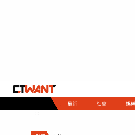
社會首頁
娛樂首頁
財經首頁
政
:::
最新
社會
娛
時事
即時
熱線
:::
直擊
大條
人物
調查
專題
３Ｃ