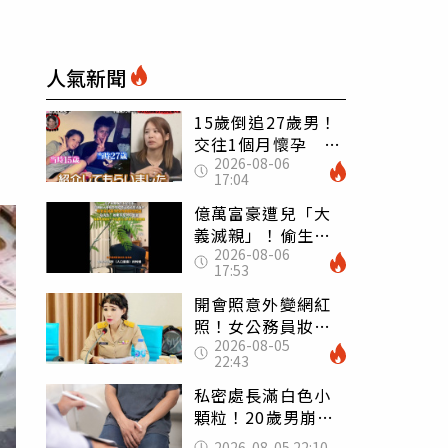
人氣新聞
15歲倒追27歲男！
交往1個月懷孕 36
2026-08-06
歲當阿嬤故事曝光
17:04
億萬富豪遭兒「大
義滅親」！偷生子
2026-08-06
怕曝光 竟盜鄰居
17:53
身份辦假證落戶
開會照意外變網紅
照！女公務員妝容
2026-08-05
掀2千則留言 本人
22:43
怒嗆：化妝有錯嗎
私密處長滿白色小
顆粒！20歲男崩潰
求診 醫曝5大真相
2026-08-05 22:10