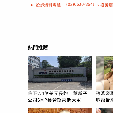
(02)6630-8641
投訴爆料專線：
、投訴
熱門推薦
拿下2.4億美元長約 華新子
孫燕姿
公司SMP獲勞斯萊斯大單
聆薇告
一路好
PR