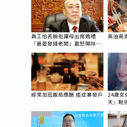
員工怕丟臉拒讓母出席婚禮
高油高
「最愛發錢老闆」震怒開除：
我看不起你
PR
經常加班飯局應酬 癌症暴發戶
24歲
天」鞋
歡，比
PR