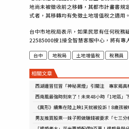
地尚未被徵收前之移轉，其都市計畫書規
式者，其移轉均有免徵土地增值稅之適用
台中市地稅局表示，如果民眾有任何稅務疑問，
22585000按1接全智慧客服中心，將有
台中
地稅局
土地增值稅
稅務員
相關文章
西湖邊冒狂冒「神秘黑煙」引關注 專家揭真
西南風最強時刻來了！未來48小時「1地區」
《異形》續集在陸上映1天就被投訴！8歲孩
男友推買股票…妹子照做賺錢被要求「七三分
「裸婚老太」花光再婚配偶9百萬！還想參與