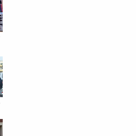
師
曝
胞