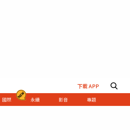
下載 APP
國際
永續
影音
專題