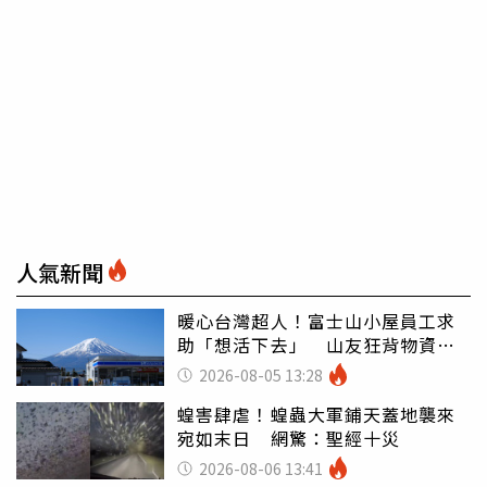
人氣新聞
暖心台灣超人！富士山小屋員工求
助「想活下去」 山友狂背物資上
山：台灣真的是寶島
2026-08-05 13:28
蝗害肆虐！蝗蟲大軍鋪天蓋地襲來
宛如末日 網驚：聖經十災
2026-08-06 13:41