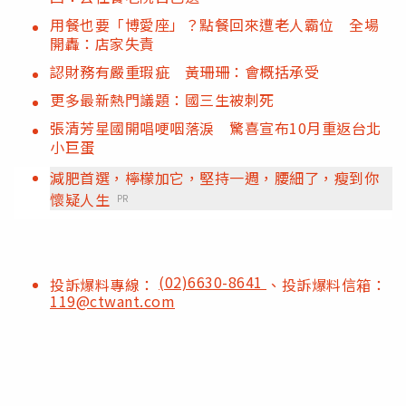
用餐也要「博愛座」？點餐回來遭老人霸位 全場
開轟：店家失責
認財務有嚴重瑕疵 黃珊珊：會概括承受
更多最新熱門議題：國三生被刺死
張清芳星國開唱哽咽落淚 驚喜宣布10月重返台北
小巨蛋
減肥首選，檸檬加它，堅持一週，腰細了，瘦到你
懷疑人生
PR
(02)6630-8641
投訴爆料專線：
、投訴爆料信箱：
119@ctwant.com