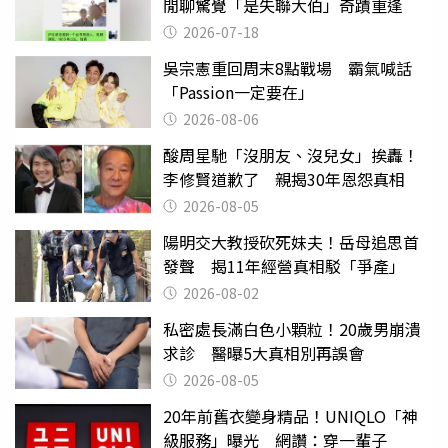
閒聊驚覺「是失聯大伯」奇蹟重逢
2026-07-18
吳宗憲重回周末8點戰場 霸氣喊話
「Passion一定要在」
2026-08-06
酸周星馳「沒朋友、沒兒女」挨轟！
李修賢道歉了 親揭30年恩怨真相
2026-08-05
陽明交大教授砍死妹夫！岳母追思首
發聲 揭11年經營真相駁「爭產」
2026-08-02
私密處長滿白色小顆粒！20歲男崩潰
求診 醫曝5大真相別再誤會
2026-08-05
20年前舊衣變身精品！UNIQLO「神
級服務」曝光 網讚：穿一輩子