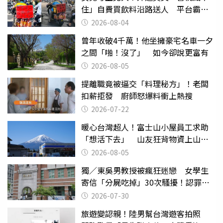
住」自費買飲料沿路送人 平台霸氣
幫付學費
2026-08-04
曾年收破4千萬！他坐擁豪宅名車一夕
之間「啪！沒了」 如今卻說更富有
2026-08-05
提離職竟被逼交「料理秘方」！老闆
扣薪拒發 廚師怒爆料衝上熱搜
2026-07-22
暖心台灣超人！富士山小屋員工求助
「想活下去」 山友狂背物資上山：
台灣真的是寶島
2026-08-05
獨／東吳男教授被瘋狂迷戀 女學生
寄信「分屍吃掉」30次騷擾！認罪免
關
2026-07-30
旅遊變認親！陸男幫台灣遊客拍照