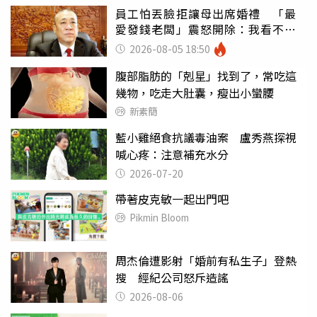
員工怕丟臉拒讓母出席婚禮 「最
愛發錢老闆」震怒開除：我看不起
你
2026-08-05 18:50
腹部脂肪的「剋星」找到了，常吃這
幾物，吃走大肚囊，瘦出小蠻腰
新素簡
藍小雞絕食抗議毒油案 盧秀燕探視
喊心疼：注意補充水分
2026-07-20
帶著皮克敏一起出門吧
Pikmin Bloom
周杰倫遭影射「婚前有私生子」登熱
搜 經紀公司怒斥造謠
2026-08-06