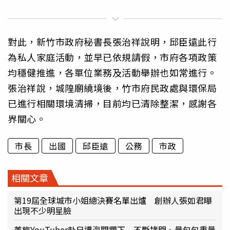
對此，新竹市政府秘書長張治祥說明，邱臣遠此行
為私人家庭活動，並早已依規請假，市府各項政策
均穩健推進，各單位業務及活動舉辦也如常進行。
張治祥說，城隍廟繞境後，竹市府民政處與環保局
已進行相關環境清掃，目前均已清除整潔，感謝各
界關心。
市長
出國
邱臣遠
公務
市政
相關文章
第19屆全球城市小姐總決賽名單出爐 創辦人張如君曝
出現不少明星臉
美旅YouTuber赴日遭海關攔下 不斷拷問、量包包重量