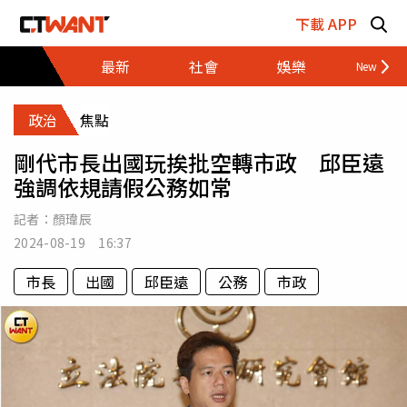
跳至主要內容區塊
下載 APP
最新
社會
娛樂
財經
政治
焦點
剛代市長出國玩挨批空轉市政 邱臣遠
強調依規請假公務如常
記者：
顏瑋辰
2024-08-19 16:37
市長
出國
邱臣遠
公務
市政