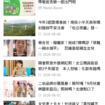
帶著皮克敏一起出門吧
Pikmin Bloom
今年3起墜橋事故！南投小半天高架橋
封路辦平安法會 「包公夜審」替亡
魂伸冤
2026-08-06
哥去世、嫂離家！她成7寶媽認「很難
一碗水端平」 忍痛委屈親生女兒
2026-08-03
開會照意外變網紅照！女公務員妝容
掀2千則留言 本人怒嗆：化妝有錯嗎
2026-08-05
二伯品牌抄襲風暴！蔡阿嘎「9月兒童
樂園家庭日」照辦嗎？北捷鬆口了
2026-08-01
女兒考上北大！外送員父「喜悅藏不