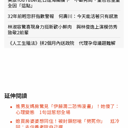
全因「這點」
32年前輕忽肝指數警報 何壽川：今天能活著只有感激
林淑容驚喜現身力挺新歡小鮮肉 與林俊逸上演模仿秀
致敬2前輩
《人工生殖法》拼2個月內送政院 代理孕母議題難解
延伸閱讀
進男友媽房驚見「伊藤潤二恐怖漫畫」！她傻了：
心理變態 1句話惹怒全場
媳買房婆婆想同住！被封鎖怒嗆「劈死你」 尪冷
回：去住養老院自己選