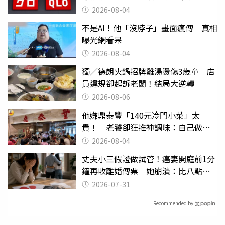
2026-08-04
不是AI！他「沒脖子」畫面瘋傳 真相
曝光網看呆
2026-08-04
獨／德朗火鍋招牌雞湯燙傷3歲童 店
員違規卻起訴老闆！結局大逆轉
2026-08-06
他嫌鼎泰豐「140元冷門小菜」太
貴！ 老饕卻狂推神調味：自己做不
出來
2026-08-04
丈夫小三假證做試管！癌妻開庭前1分
鐘再收離婚傳票 她崩潰：比八點檔
還扯
2026-07-31
Recommended by