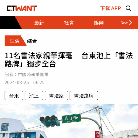
跳至主要內容區塊
下載 APP
最新
社會
娛樂
財經
生活
綜合
11名書法家親筆揮毫 台東池上「書法
路牌」獨步全台
記者：
中國時報蕭嘉蕙
2024-08-25 06:25
台東
池上
書法家
書法路牌