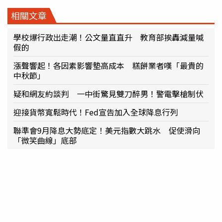
相關文章
學校爆行政出走潮！公文量直直升 教育部挨轟減量喊
假的
漲聲響起！各因素影響墊高成本 糕餅業者嘆「最貴的
中秋節」
疑和網友約談判 一中街驚見雙刀醉男！警電擊槍制伏
迎接貨幣寬鬆時代！Fed宣告加入全球降息行列
聯準會9月降息大勢底定！美元指數大跳水 促使滑向
「微笑曲線」底部