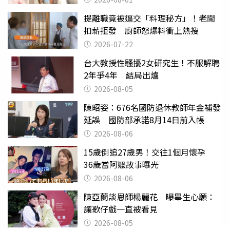
提離職竟被逼交「料理秘方」！老闆
扣薪拒發 廚師怒爆料衝上熱搜
2026-07-22
台大教授性騷擾2女研究生！不服解聘
2年爭4年 結局出爐
2026-08-05
陳昭姿：676名國防退休教師年金補發
延誤 國防部承諾8月14日前入帳
2026-08-06
15歲倒追27歲男！交往1個月懷孕
36歲當阿嬤故事曝光
2026-08-06
陳亞蘭談恩師楊麗花 曝畢生心願：
讓歌仔戲一直被看見
2026-08-05