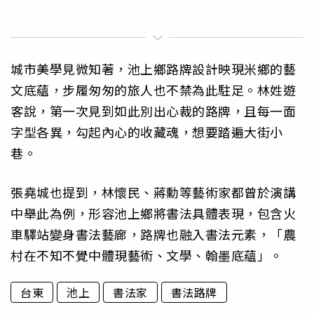
城市美學見微知著，池上鄉路牌設計映現米鄉的藝
文底蘊，步履匆匆的旅人也不禁為此駐足。林姓遊
客說，第一次見到如此別出心裁的路牌，且每一面
字型各異，勾起內心的收藏魂，想要踏遍大街小
巷。
張堯城也提到，林懷民、蔣勳等藝術家都曾於演講
中舉此為例，形容池上鄉將書法具體表現，包含火
車驛站變身書法藝廊，路牌也融入書法元素，「農
村在不知不覺中體現藝術、文學、翰墨底蘊」。
台東
池上
書法家
書法路牌