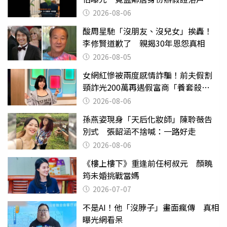
2026-08-06
酸周星馳「沒朋友、沒兒女」挨轟！
李修賢道歉了 親揭30年恩怨真相
2026-08-05
女網紅慘被兩度感情詐騙！前夫假割
頸詐光200萬再遇假富商「養套殺
2000萬」
2026-08-06
孫燕姿現身「天后化妝師」陳聆薇告
別式 張韶涵不捨喊：一路好走
2026-08-06
《樓上樓下》重逢前任柯叔元 顏曉
筠未婚挑戰當媽
2026-07-07
不是AI！他「沒脖子」畫面瘋傳 真相
曝光網看呆