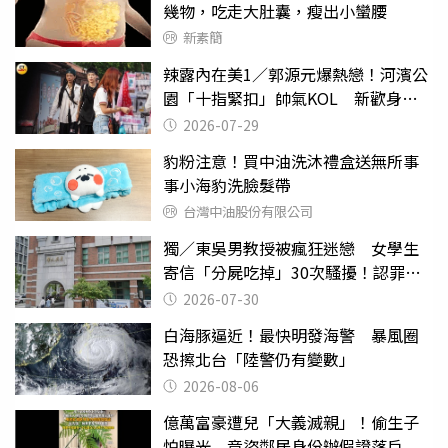
幾物，吃走大肚囊，瘦出小蠻腰
新素簡
辣露內在美1／郭源元爆熱戀！河濱公
園「十指緊扣」帥氣KOL 新歡身份
曝光
2026-07-29
豹粉注意！買中油洗沐禮盒送無所事
事小海豹洗臉髮帶
台灣中油股份有限公司
獨／東吳男教授被瘋狂迷戀 女學生
寄信「分屍吃掉」30次騷擾！認罪免
關
2026-07-30
白海豚逼近！最快明發海警 暴風圈
恐擦北台「陸警仍有變數」
2026-08-06
億萬富豪遭兒「大義滅親」！偷生子
怕曝光 竟盜鄰居身份辦假證落戶