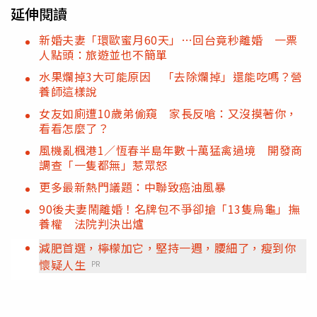
延伸閱讀
新婚夫妻「環歐蜜月60天」…回台竟秒離婚 一票
人點頭：旅遊並也不簡單
水果爛掉3大可能原因 「去除爛掉」還能吃嗎？營
養師這樣說
女友如廁遭10歲弟偷窺 家長反嗆：又沒摸著你，
看看怎麼了？
風機亂楓港1／恆春半島年數十萬猛禽過境 開發商
調查「一隻都無」惹眾怒
更多最新熱門議題：中聯致癌油風暴
90後夫妻鬧離婚！名牌包不爭卻搶「13隻烏龜」撫
養權 法院判決出爐
減肥首選，檸檬加它，堅持一週，腰細了，瘦到你
懷疑人生
PR