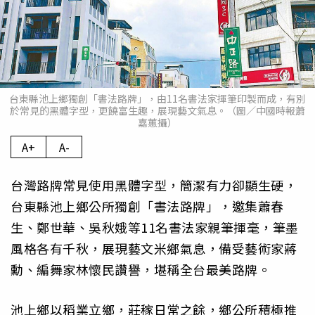
台東縣池上鄉獨創「書法路牌」，由11名書法家揮筆印製而成，有別
於常見的黑體字型，更饒富生趣，展現藝文氣息。（圖／中國時報蕭
嘉蕙攝）
A+
A-
台灣路牌常見使用黑體字型，簡潔有力卻顯生硬，
台東縣池上鄉公所獨創「書法路牌」，邀集蕭春
生、鄭世華、吳秋娥等11名書法家親筆揮毫，筆墨
風格各有千秋，展現藝文米鄉氣息，備受藝術家蔣
勳、編舞家林懷民讚譽，堪稱全台最美路牌。
池上鄉以稻業立鄉，莊稼日常之餘，鄉公所積極推