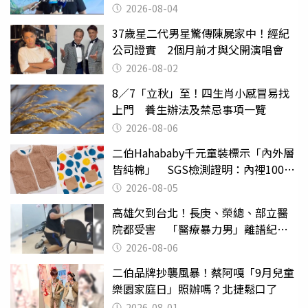
2026-08-04
37歲星二代男星驚傳陳屍家中！經紀
公司證實 2個月前才與父開演唱會
2026-08-02
8／7「立秋」至！四生肖小感冒易找
上門 養生辦法及禁忌事項一覽
2026-08-06
二伯Hahababy千元童裝標示「內外層
皆純棉」 SGS檢測證明：內裡100%
聚酯纖維
2026-08-05
高雄欠到台北！長庚、榮總、部立醫
院都受害 「醫療暴力男」離譜紀錄
曝光
2026-08-06
二伯品牌抄襲風暴！蔡阿嘎「9月兒童
樂園家庭日」照辦嗎？北捷鬆口了
2026-08-01