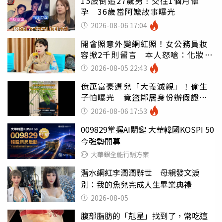
15歲倒追27歲男！交往1個月懷
孕 36歲當阿嬤故事曝光
2026-08-06 17:04
開會照意外變網紅照！女公務員妝
容掀2千則留言 本人怒嗆：化妝有
錯嗎
2026-08-05 22:43
億萬富豪遭兒「大義滅親」！偷生
子怕曝光 竟盜鄰居身份辦假證落
戶
2026-08-06 17:53
009829掌握AI關鍵 大華韓國KOSPI 50
今強勢開募
大華銀全能行銷方案
潛水網紅李潤潤辭世 母親發文淚
別：我的魚兒完成人生畢業典禮
2026-08-05
腹部脂肪的「剋星」找到了，常吃這