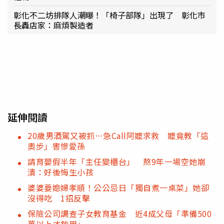
彰化不二坊排隊人潮曝！「椅子部隊」出現了 彰化市
長轟店家：麻煩製造者
延伸閱讀
20歲男酒駕又被抓…急Call阿嬤求救 嬤竟教「這
奧步」害慘愛孫
請育嬰假半年「主任變櫃台」 熬9年一場空她崩
潰：好後悔生小孩
婆婆要媳婦孝順！公公忌日「獨自煮一桌菜」她卻
沒得吃 1招反擊
保險公司調查子女教育基金 近4成父母「準備500
萬以上才夠用」