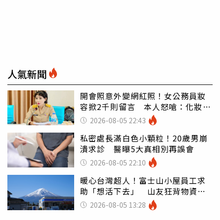
人氣新聞
開會照意外變網紅照！女公務員妝
容掀2千則留言 本人怒嗆：化妝有
錯嗎
2026-08-05 22:43
私密處長滿白色小顆粒！20歲男崩
潰求診 醫曝5大真相別再誤會
2026-08-05 22:10
暖心台灣超人！富士山小屋員工求
助「想活下去」 山友狂背物資上
山：台灣真的是寶島
2026-08-05 13:28