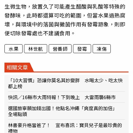
生微生物，放置久了可能產生醋酸與乳酸等特殊的
發酵味，此時都還算可吃的範圍，但當水果過熟腐
壞，與環境中的落菌與黴菌作用有發霉跡象，則即
便切除發霉處也不建議食用。
水果
林世航
營養師
發霉
凍傷
相關文章
「10大習慣」恐讓你莫名其妙變胖 水喝太少、吃太快
都上榜
快訊／16縣市大雨特報！下到晚上 大雷雨襲6縣市
選國旅寧願加錢出國！他點名沖繩「爽度真的加倍」
全場點頭
林書豪升格當爸了！ 宣布喜訊：寶貝兒子是最珍貴的
禮物