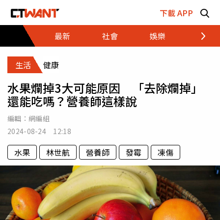
跳至主要內容區塊
下載 APP
最新
社會
娛樂
財經
生活
健康
水果爛掉3大可能原因 「去除爛掉」
還能吃嗎？營養師這樣說
編輯：
網編組
2024-08-24 12:18
水果
林世航
營養師
發霉
凍傷