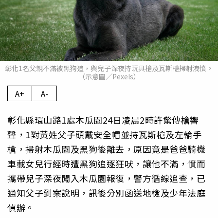
彰化1名父親不滿被黑狗追，與兒子深夜持玩具槍及瓦斯槍掃射洩憤。
（示意圖／Pexels）
A+
A-
彰化縣環山路1處木瓜園24日凌晨2時許驚傳槍響
聲，1對黃姓父子頭戴安全帽並持瓦斯槍及左輪手
槍，掃射木瓜園及黑狗後離去，原因竟是爸爸騎機
車載女兒行經時遭黑狗追逐狂吠，讓他不滿，憤而
攜帶兒子深夜闖入木瓜園報復，警方循線追查，已
通知父子到案說明，訊後分別函送地檢及少年法庭
偵辦。