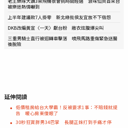
老王樂隊大讚3架飛機很會挑時間經過 浪味仙貝首來台
被樂迷熱情嚇到
上半年建議款7人掛零 新北綠批侯友宜放不下宿怨
DKB改編黃宣〈一天〉獻台粉 敞衣炫腹爆尖叫
三重男騎士直行被迴轉車擊落 噴飛馬路重傷緊急送醫
後脫險
延伸閱讀
低價租房給台大學霸！反被要求1事：不賠錢就提
告 暖心房東傻眼了
30秒狂賞胖男34巴掌 長腿正妹打到手痛才停