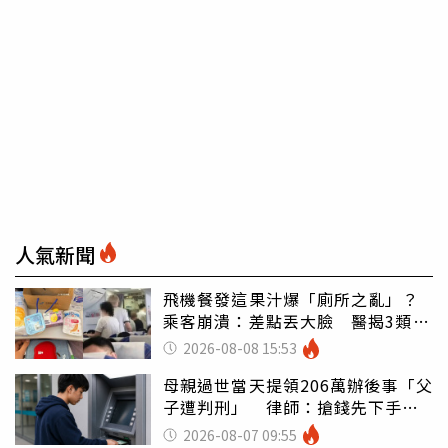
人氣新聞
飛機餐發這果汁爆「廁所之亂」？
乘客崩潰：差點丟大臉 醫揭3類人
別亂喝
2026-08-08 15:53
母親過世當天提領206萬辦後事「父
子遭判刑」 律師：搶錢先下手是
罪
2026-08-07 09:55