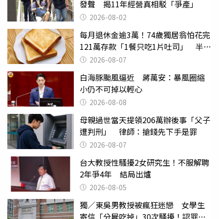
發聲 揭11年經營真相駁「爭產」
2026-08-02
每月退休金逾3萬！74歲獨居翁怕花完
121萬存款「1餐只吃1片吐司」 半年
後暴瘦嚇壞女兒
2026-08-07
白海豚颱風逼近 蔣萬安：暴風圈縮
小仍不可掉以輕心
2026-08-08
母親過世當天提領206萬辦後事「父子
遭判刑」 律師：搶錢先下手是罪
2026-08-07
台大教授性騷擾2女研究生！不服解聘
2年爭4年 結局出爐
2026-08-05
獨／東吳男教授被瘋狂迷戀 女學生
寄信「分屍吃掉」30次騷擾！認罪免