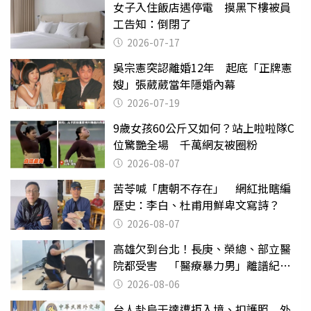
女子入住飯店遇停電 摸黑下樓被員
工告知：倒閉了
2026-07-17
吳宗憲突認離婚12年 起底「正牌憲
嫂」張葳葳當年隱婚內幕
2026-07-19
9歲女孩60公斤又如何？站上啦啦隊C
位驚艷全場 千萬網友被圈粉
2026-08-07
苦苓喊「唐朝不存在」 網紅批瞎編
歷史：李白、杜甫用鮮卑文寫詩？
2026-08-07
高雄欠到台北！長庚、榮總、部立醫
院都受害 「醫療暴力男」離譜紀錄
曝光
2026-08-06
台人赴烏干達遭拒入境、扣護照 外