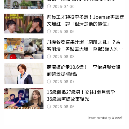
關
2026-07-30
前員工才轉投李多慧！Joeman再談建
文爆紅 認「很清楚他的價值」
2026-08-06
飛機餐發這果汁爆「廁所之亂」？乘
客崩潰：差點丟大臉 醫揭3類人別亂
喝
2026-08-08
慈濟遭詐走10.6億！ 李怡貞曝女律
師背景提4疑點
2026-08-07
15歲倒追27歲男！交往1個月懷孕
36歲當阿嬤故事曝光
2026-08-06
Recommended by