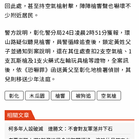
回此處，甚至持空氣槍射擊，陣陣槍響聲也嚇壞不
少附近居民。
警方說明，彰化警分局24日凌晨2時51分獲報，環
山路疑似聽見槍響，員警循線追查後，鎖定黃姓父
子並通知到案說明，還在其住處查扣2支空氣槍、1
支瓦斯槍及1支火藥式左輪玩具槍等證物，全案訊
後，依《恐嚇罪》函送黃父至彰化地檢署偵辦，其
兒則移送少年法庭。
彰化
木瓜園
槍響
被狗追
空氣槍
相關文章
柯多年人設破滅 連勝文：不會對友軍落井下石