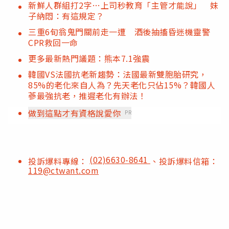
新鮮人群組打2字…上司秒教育「主管才能說」 妹
子納悶：有這規定？
三重6旬翁鬼門關前走一遭 酒後抽搐昏迷機靈警
CPR救回一命
更多最新熱門議題：熊本7.1強震
韓國VS法國抗老新趨勢：法國最新雙胞胎研究，
85%的老化來自人為？先天老化只佔15%？韓國人
蔘最強抗老，推遲老化有辦法！
做到這點才有資格說愛你
PR
(02)6630-8641
投訴爆料專線：
、投訴爆料信箱：
119@ctwant.com