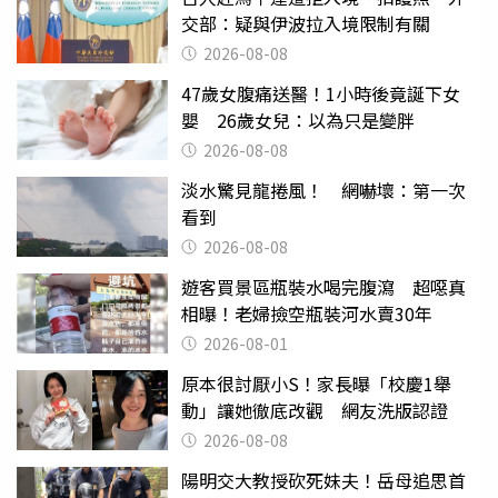
交部：疑與伊波拉入境限制有關
2026-08-08
47歲女腹痛送醫！1小時後竟誕下女
嬰 26歲女兒：以為只是變胖
2026-08-08
淡水驚見龍捲風！ 網嚇壞：第一次
看到
2026-08-08
遊客買景區瓶裝水喝完腹瀉 超噁真
相曝！老婦撿空瓶裝河水賣30年
2026-08-01
原本很討厭小S！家長曝「校慶1舉
動」讓她徹底改觀 網友洗版認證
2026-08-08
陽明交大教授砍死妹夫！岳母追思首