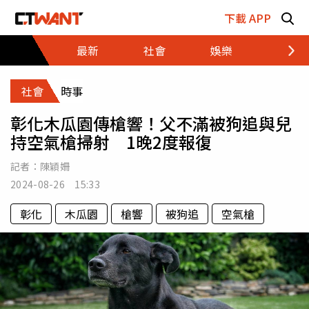
跳至主要內容區塊
下載 APP
最新
社會
娛樂
財經
社會
時事
彰化木瓜園傳槍響！父不滿被狗追與兒
持空氣槍掃射 1晚2度報復
記者：
陳穎姍
2024-08-26 15:33
彰化
木瓜園
槍響
被狗追
空氣槍