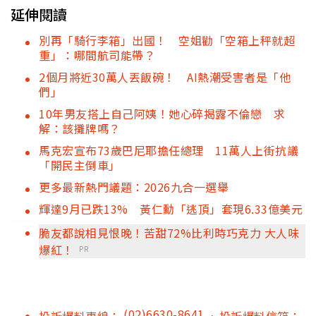
延伸閱讀
別再「騎行李箱」出國！ 空姐勸「空箱上秤就超
重」：哪間航司能帶？
2個月將近30萬人丟飯碗！ AI熱潮受害者是「他
們」
10年男友搭上自己阿姨！她心碎揭露不倫戀 求
解：該攤牌嗎？
馬克宏宣布73歲巴尼耶擔任總理 11萬人上街抗議
「開民主倒車」
更多最新熱門議題：2026九合一選舉
輝達9月已跌13% 黃仁勳「逃頂」套現6.33億美元
脆友都說相見恨晚！苦甜72%比利時巧克力 大人味
爆紅！
PR
(02)6630-8641
投訴爆料專線：
、投訴爆料信箱：