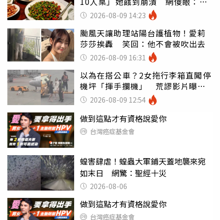
10人桌」她餓到崩潰 網傻眼：讓
店家看笑話
2026-08-09 14:23
颱風天讓助理站陽台護植物！愛莉
莎莎挨轟 笑回：他不會被吹出去
2026-08-09 16:31
以為在搭公車？2女拖行李箱直闖停
機坪「揮手攔機」 荒謬影片曝網
傻眼
2026-08-09 12:54
做到這點才有資格說愛你
台灣癌症基金會
蝗害肆虐！蝗蟲大軍鋪天蓋地襲來宛
如末日 網驚：聖經十災
2026-08-06
做到這點才有資格說愛你
台灣癌症基金會