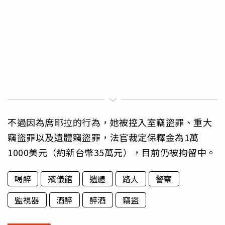
不過因為席耶拉的行為，她被控入室竊盜罪、重大
竊盜罪以及遺體竊盜罪，法官裁定保釋金為1萬
1000美元（約新台幣35萬元），目前仍被拘留中。
喝醉
殯儀館
遺體
路人
警察
監視器
酒醉
醉酒
竊盜