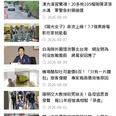
漢光演習驚魂！20多枚105榴砲彈滾落
水溝 軍警急封鎖搶運
2026-08-09
《陽光女子》串流上線！7.7億票房電
影在家就能看
2026-08-07
白海豚外圍環流襲北台灣 網友問為
何沒放颱風假 蔣萬安回應了
2026-08-09
機場酪梨吐司要價6百！「只有一片麵
包」旅客傻眼 專家揭高價背後原因
2026-08-08
陽明交大教授砍死妹夫！岳母追思首
發聲 揭11年經營真相駁「爭產」
2026-08-02