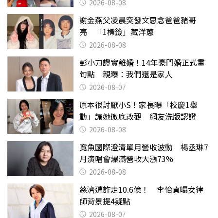
喝
2026-08-08
謝金燕父凌晨突發文思念爸爸豬哥
亮 「1標籤」藏洋蔥
2026-08-08
彭小刀證實離婚！14年豪門婚正式畫
句點 親曝：我們還是家人
2026-08-07
原本很討厭小S！家長曝「校慶1舉
動」讓她徹底改觀 網友洗版認證
2026-08-08
寬魚國際澄清單月營收波動 楊丞琳7
月演唱會爆滿營收大漲73%
2026-08-08
慈濟遭詐走10.6億！ 李怡貞曝女律
師背景提4疑點
2026-08-07