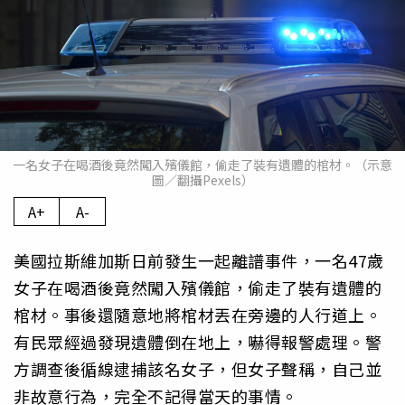
一名女子在喝酒後竟然闖入殯儀館，偷走了裝有遺體的棺材。（示意
圖／翻攝Pexels）
A+
A-
美國拉斯維加斯日前發生一起離譜事件，一名47歲
女子在喝酒後竟然闖入殯儀館，偷走了裝有遺體的
棺材。事後還隨意地將棺材丟在旁邊的人行道上。
有民眾經過發現遺體倒在地上，嚇得報警處理。警
方調查後循線逮捕該名女子，但女子聲稱，自己並
非故意行為，完全不記得當天的事情。