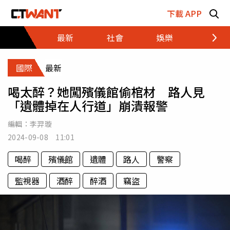
跳至主要內容區塊
下載 APP
最新
社會
娛樂
財經
國際
最新
喝太醉？她闖殯儀館偷棺材 路人見
「遺體掉在人行道」崩潰報警
編輯：
李羿璇
2024-09-08 11:01
喝醉
殯儀館
遺體
路人
警察
監視器
酒醉
醉酒
竊盜