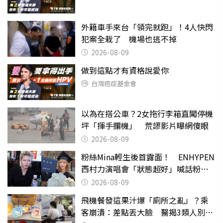
外籍車手來台「領完就跑」！4人快閃
犯案全栽了 機場也逃不掉
2026-08-09
做到這點才有資格說愛你
台灣癌症基金會
以為在搭公車？2女拖行李箱直闖停機
坪「揮手攔機」 荒謬影片曝網傻眼
2026-08-09
粉絲Mina輕生後首露面！ ENHYPEN
西村力演唱會「狀態超好」喊話粉
絲：我們心意相通
2026-08-09
飛機餐發這果汁爆「廁所之亂」？乘
客崩潰：差點丟大臉 醫揭3類人別亂