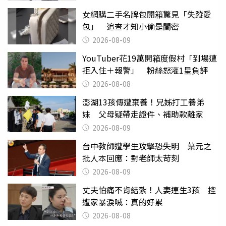
女網購二手名牌包開箱驚見「失蹤愛
包」 追查才知小偷是閨密
2026-08-09
YouTuber花19萬開箱度假村「到場遭
拒入住＋報警」 粉絲怒灌1星負評
2026-08-08
澎湖13孩傳遭棄養！兄姊打工養弟
妹 父母疑帶走證件、補助款離家
2026-08-09
台中教師遭學生攻擊恐失明 葉元之
批人本回應：對老師太苛刻
2026-08-09
丈夫怕痛不肯結紮！人妻連生3孩 控
遭家暴淚喊：真的好累
2026-08-08