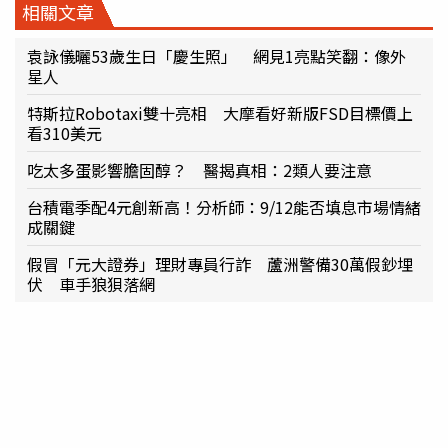
相關文章
袁詠儀曬53歲生日「慶生照」 網見1亮點笑翻：像外
星人
特斯拉Robotaxi雙十亮相 大摩看好新版FSD目標價上
看310美元
吃太多蛋影響膽固醇？ 醫揭真相：2類人要注意
台積電季配4元創新高！分析師：9/12能否填息市場情緒
成關鍵
假冒「元大證券」理財專員行詐 蘆洲警備30萬假鈔埋
伏 車手狼狽落網