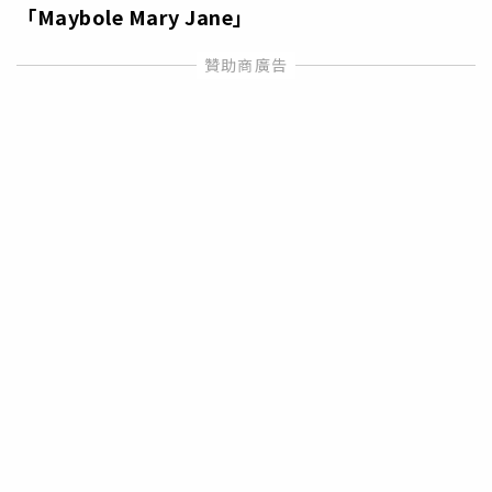
「Maybole Mary Jane
」