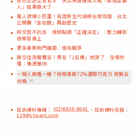
突然忘記女友名字 天兵男捷運站大喊「那個宜蘭
人」結果糗大了
萬人擠爆小巨蛋！見證新生代接棒台灣羽壇 台北
公開賽「金包銀」再創歷史
柯文哲不抗告 律師點頭「正確決定」：壓力轉到
檢察官身上
更多最新熱門議題：俄烏戰爭
剛交往洗鴛鴦浴！男友「1反應」她哭了 全場秒
懂：像燙豬肉
一個人爽嗑一桶？哈根達斯72%濃醇巧克力 掀脆友
共鳴
PR
(02)6630-8641
投訴爆料專線：
、投訴爆料信箱：
119@ctwant.com