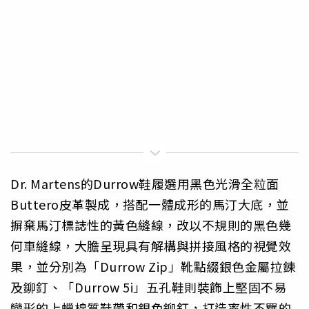
Dr. Martens的Durrow鞋履選用黑色光滑全粒面
Buttero皮革製成，搭配一體成形的馬汀大底，並
摒棄馬汀標誌性的黃色縫線，改以不規則的黑色幾
何車縫線，大膽呈現具有解構與拼接風格的視覺效
果，並分別為「Durrow Zip」靴點綴銀色金屬拉鍊
及鉚釘、「Durrow 5i」五孔鞋則裝飾上堅固不易
變形的上蠟棉質鞋帶和銀色鉚釘，打造率性不羈的