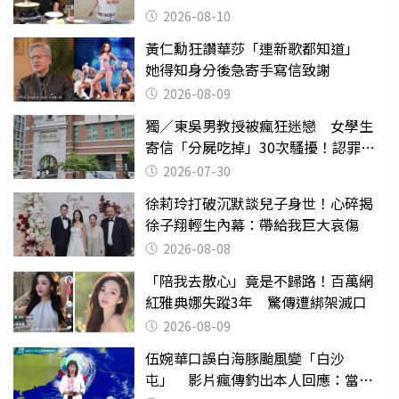
好
2026-08-10
黃仁勳狂讚華莎「連新歌都知道」
她得知身分後急寄手寫信致謝
2026-08-09
獨／東吳男教授被瘋狂迷戀 女學生
寄信「分屍吃掉」30次騷擾！認罪免
關
2026-07-30
徐莉玲打破沉默談兒子身世！心碎揭
徐子翔輕生內幕：帶給我巨大哀傷
2026-08-08
「陪我去散心」竟是不歸路！百萬網
紅雅典娜失蹤3年 驚傳遭綁架滅口
2026-08-09
伍婉華口誤白海豚颱風變「白沙
屯」 影片瘋傳釣出本人回應：當下