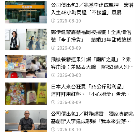
公司債出包3／兆基李建成羈押 宏碁
入主48小時閃退「不接盤」風暴
2026-08-10
鄭伊健蒙嘉慧福岡被捕獲！全黑情侶
裝「牽手掃貨」 結婚13年甜成這樣
2026-08-09
飛機餐發這果汁爆「廁所之亂」？乘
客崩潰：差點丟大臉 醫揭3類人別亂
喝
2026-08-08
日本人來台狂買「35公斤戰利品」
連拜拜用紅盤、「小心地滑」告示牌
也帶回家
2026-08-09
公司債出包1／財務爆雷 獨家專訪兆
基創辦人李建成親曝「我本來要落
跑」
2026-08-10