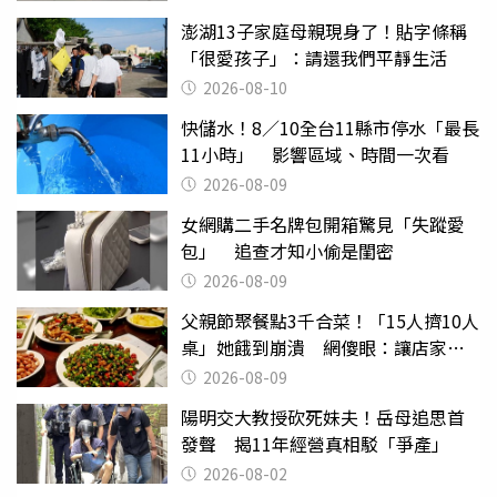
澎湖13子家庭母親現身了！貼字條稱
「很愛孩子」：請還我們平靜生活
2026-08-10
快儲水！8／10全台11縣市停水「最長
11小時」 影響區域、時間一次看
2026-08-09
女網購二手名牌包開箱驚見「失蹤愛
包」 追查才知小偷是閨密
2026-08-09
父親節聚餐點3千合菜！「15人擠10人
桌」她餓到崩潰 網傻眼：讓店家看
笑話
2026-08-09
陽明交大教授砍死妹夫！岳母追思首
發聲 揭11年經營真相駁「爭產」
2026-08-02