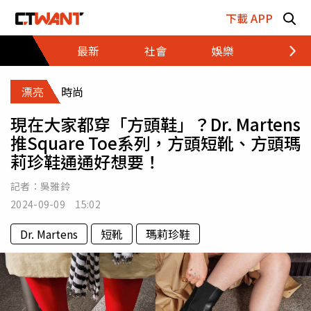
跳至主要內容區塊
下載 APP
最新
社會
娛樂
財經
漂亮
時尚
現在大家都穿「方頭鞋」？Dr. Martens
推Square Toe系列，方頭短靴、方頭瑪
莉珍鞋通通好想要！
記者：
吳雅鈴
2024-09-09 15:02
Dr. Martens
短靴
瑪莉珍鞋