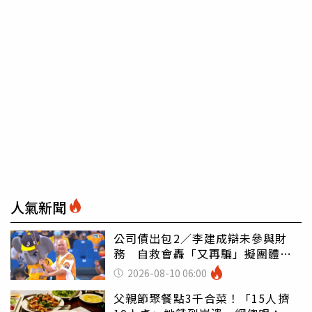
人氣新聞
公司債出包2／李建成辯未參與財
務 自救會轟「又再騙」擬團體訴
訟
2026-08-10 06:00
父親節聚餐點3千合菜！「15人擠