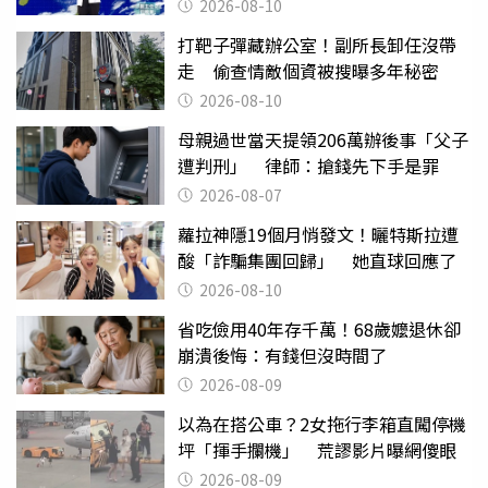
懊惱到現在
2026-08-10
打靶子彈藏辦公室！副所長卸任沒帶
走 偷查情敵個資被搜曝多年秘密
2026-08-10
母親過世當天提領206萬辦後事「父子
遭判刑」 律師：搶錢先下手是罪
2026-08-07
蘿拉神隱19個月悄發文！曬特斯拉遭
酸「詐騙集團回歸」 她直球回應了
2026-08-10
省吃儉用40年存千萬！68歲嬤退休卻
崩潰後悔：有錢但沒時間了
2026-08-09
以為在搭公車？2女拖行李箱直闖停機
坪「揮手攔機」 荒謬影片曝網傻眼
2026-08-09