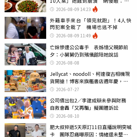
10人桌」她餓到崩潰 網傻眼：讓
店家看笑話
2026-08-09 14:23
外籍車手來台「領完就跑」！4人快
閃犯案全栽了 機場也逃不掉
2026-08-09 11:49
亡妹慘遭公公毒手 表姊憶父親節前
夕：小舅舅仍到殯儀館陪她說話
2026-08-08
Jellycat、noodoll、柯達復古相機現
貨開搶！博客來旗艦書店週年慶，四
大話題品牌夢幻進駐
2026-07-27
公司債出包2／李建成辯未參與財務
自救會轟「又再騙」擬團體訴訟
2026-08-10
肥大叔猝逝5天原訂11日直播說明突喊
卡 團隊忍痛曝原因：情緒還未整理