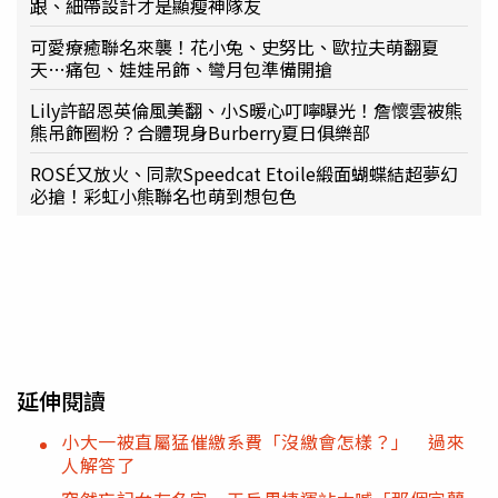
跟、細帶設計才是顯瘦神隊友
可愛療癒聯名來襲！花小兔、史努比、歐拉夫萌翻夏
天…痛包、娃娃吊飾、彎月包準備開搶
Lily許韶恩英倫風美翻、小S暖心叮嚀曝光！詹懷雲被熊
熊吊飾圈粉？合體現身Burberry夏日俱樂部
ROSÉ又放火、同款Speedcat Etoile緞面蝴蝶結超夢幻
必搶！彩虹小熊聯名也萌到想包色
延伸閱讀
小大一被直屬猛催繳系費「沒繳會怎樣？」 過來
人解答了