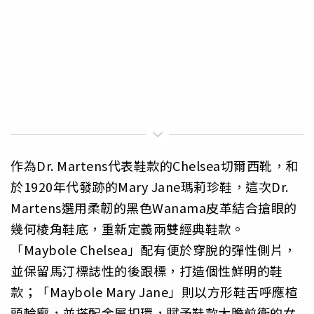
作為Dr. Martens代表鞋款的Chelsea切爾西靴，和
於1920年代發跡的Mary Jane瑪莉珍鞋，這次Dr.
Martens選用柔韌的黑色Wanama皮革結合搶眼的
幾何棱角鞋底，重新定義兩雙經典鞋款。
「Maybole Chelsea」配有便於穿脫的彈性側片，
並保留馬汀標誌性的後跟標，打造個性鮮明的鞋
款；「Maybole Mary Jane」則以方形鞋舌呼應楦
頭輪廓，並搭配金屬扣環，賦予鞋款大膽前衛的女