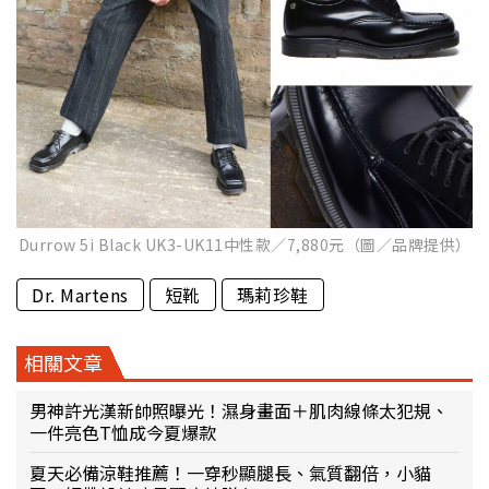
Durrow 5i Black UK3-UK11中性款／7,880元（圖／品牌提供）
Dr. Martens
短靴
瑪莉珍鞋
相關文章
男神許光漢新帥照曝光！濕身畫面＋肌肉線條太犯規、
一件亮色T恤成今夏爆款
夏天必備涼鞋推薦！一穿秒顯腿長、氣質翻倍，小貓