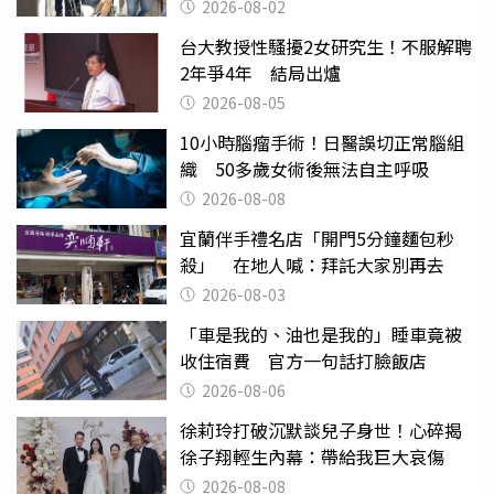
2026-08-02
台大教授性騷擾2女研究生！不服解聘
2年爭4年 結局出爐
2026-08-05
10小時腦瘤手術！日醫誤切正常腦組
織 50多歲女術後無法自主呼吸
2026-08-08
宜蘭伴手禮名店「開門5分鐘麵包秒
殺」 在地人喊：拜託大家別再去
2026-08-03
「車是我的、油也是我的」睡車竟被
收住宿費 官方一句話打臉飯店
2026-08-06
徐莉玲打破沉默談兒子身世！心碎揭
徐子翔輕生內幕：帶給我巨大哀傷
2026-08-08