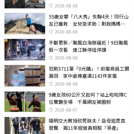
2026-08-08
55歲女攀「八大秀」失聯4天！同行山
友已獲救 女兒急求助：剩我媽媽還
沒找到
2026-08-08
不斷更新／颱風白海豚逼近！9日颱風
假一次看 連江縣停班停課
2026-08-08
狂刷3711筆「0元購」！前電商員工鑽
漏洞 家中倉庫塞滿1143件家電
2026-08-08
9歲女孩60公斤又如何？站上啦啦隊C
位驚艷全場 千萬網友被圈粉
2026-08-07
陽明交大教授砍死妹夫！岳母追思首
發聲 揭11年經營真相駁「爭產」