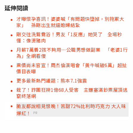
延伸閱讀
才曝懷孕喜訊！婆婆喊「有問題快墮掉，別拖累大
家」 孫剛出生就逼媳婦結紮
剛交往洗鴛鴦浴！男友「1反應」她哭了 全場秒
懂：像燙豬肉
月薪7萬養2孩不夠用…公職男想做副業 「老婆1行
為」全網看傻
票價尚未官宣！周杰倫演唱會「黃牛喊破6萬」超扯
價目表曝
更多最新熱門議題：熊本7.1強震
栽了！詐團狂撈1億68人受害 主嫌塞滿鈔票屋頂逃
竄終落網
脆友都說相見恨晚！苦甜72%比利時巧克力 大人味
爆紅！
PR