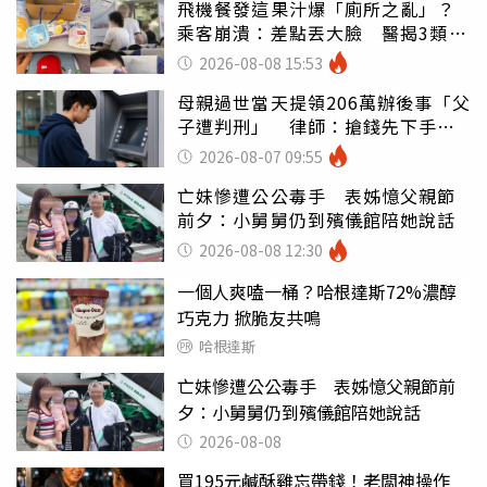
飛機餐發這果汁爆「廁所之亂」？
乘客崩潰：差點丟大臉 醫揭3類人
別亂喝
2026-08-08 15:53
母親過世當天提領206萬辦後事「父
子遭判刑」 律師：搶錢先下手是
罪
2026-08-07 09:55
亡妹慘遭公公毒手 表姊憶父親節
前夕：小舅舅仍到殯儀館陪她說話
2026-08-08 12:30
一個人爽嗑一桶？哈根達斯72%濃醇
巧克力 掀脆友共鳴
哈根達斯
亡妹慘遭公公毒手 表姊憶父親節前
夕：小舅舅仍到殯儀館陪她說話
2026-08-08
買195元鹹酥雞忘帶錢！老闆神操作