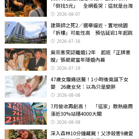
「倒找5元」 全網看哭：這就是台灣
2026-08-07
建築師之死2／選舉逼近、置地桃園
「拆樓」可能性高 預估延宕1年起跳
2026-07-16
吳宗憲突認離婚12年 起底「正牌憲
嫂」張葳葳當年隱婚內幕
2026-07-19
47歲女腹痛送醫！1小時後竟誕下女
嬰 26歲女兒：以為只是變胖
2026-08-08
7月營收再創高！ 「這家」散熱廠周
漲近30%站穩4000大關
2026-08-08
深入森林10分鐘藏屍！父涉殺害9歲愛