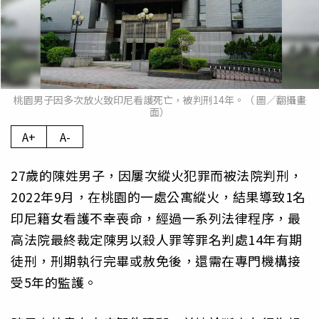
桃園男子因多次放火致印尼看護死亡，被判刑14年。（ 圖／翻攝畫
面）
A+
A-
27歲的陳姓男子，因屢次縱火犯罪而被法院判刑，
2022年9月，在桃園的一處公寓縱火，結果導致1名
印尼籍女看護不幸喪命，經過一系列法律程序，最
高法院最終裁定陳男以殺人罪等罪名判處14年有期
徒刑，刑期執行完畢或赦免後，還需在專門機構接
受5年的監護。