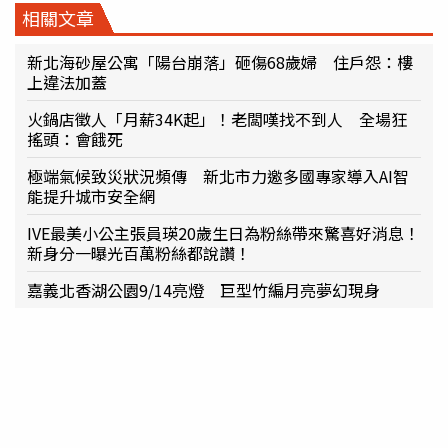
相關文章
新北海砂屋公寓「陽台崩落」砸傷68歲婦 住戶怨：樓
上違法加蓋
火鍋店徵人「月薪34K起」！老闆嘆找不到人 全場狂
搖頭：會餓死
極端氣候致災狀況頻傳 新北市力邀多國專家導入AI智
能提升城市安全網
IVE最美小公主張員瑛20歲生日為粉絲帶來驚喜好消息！
新身分一曝光百萬粉絲都說讚！
嘉義北香湖公園9/14亮燈 巨型竹編月亮夢幻現身