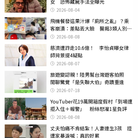
女 恐怖藏屍手法全曝光
2026-08-04
飛機餐發這果汁爆「廁所之亂」？乘
客崩潰：差點丟大臉 醫揭3類人別亂
喝
2026-08-08
慈濟遭詐走10.6億！ 李怡貞曝女律
師背景提4疑點
2026-08-07
旅遊變認親！陸男幫台灣遊客拍照
閒聊驚覺「是失聯大伯」奇蹟重逢
2026-07-18
YouTuber花19萬開箱度假村「到場遭
拒入住＋報警」 粉絲怒灌1星負評
2026-08-08
丈夫怕痛不肯結紮！人妻連生3孩 控
遭家暴淚喊：真的好累