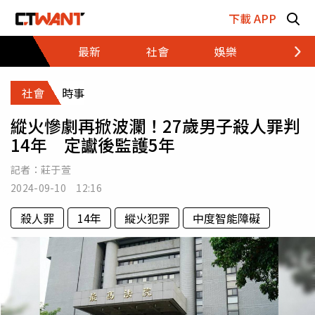
跳至主要內容區塊
下載 APP
最新
社會
娛樂
財經
社會
時事
縱火慘劇再掀波瀾！27歲男子殺人罪判
14年 定讞後監護5年
記者：
莊于萱
2024-09-10 12:16
殺人罪
14年
縱火犯罪
中度智能障礙