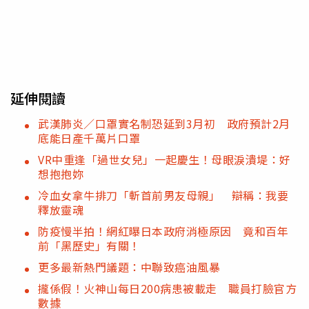
延伸閱讀
武漢肺炎／口罩實名制恐延到3月初 政府預計2月
底能日產千萬片口罩
VR中重逢「過世女兒」一起慶生！母眼淚潰堤：好
想抱抱妳
冷血女拿牛排刀「斬首前男友母親」 辯稱：我要
釋放靈魂
防疫慢半拍！網紅曝日本政府消極原因 竟和百年
前「黑歷史」有關！
更多最新熱門議題：中聯致癌油風暴
攏係假！火神山每日200病患被載走 職員打臉官方
數據