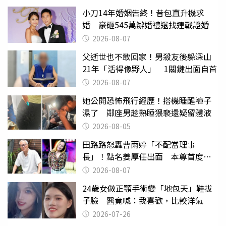
小刀14年婚姻告終！昔包直升機求
婚 豪砸545萬辦婚禮還找連戰證婚
2026-08-07
父逝世也不敢回家！男殺友後躲深山
21年「活得像野人」 1關鍵出面自首
2026-08-07
她公開恐怖飛行經歷！搭機睡醒褲子
濕了 鄰座男趁熟睡猥褻還疑留體液
2026-08-05
田路路怒轟曹雨婷「不配當理事
長」！點名姜厚任出面 本尊首度回
應了
2026-08-07
24歲女做正顎手術變「地包天」鞋拔
子臉 醫竟喊：我喜歡，比較洋氣
2026-07-26