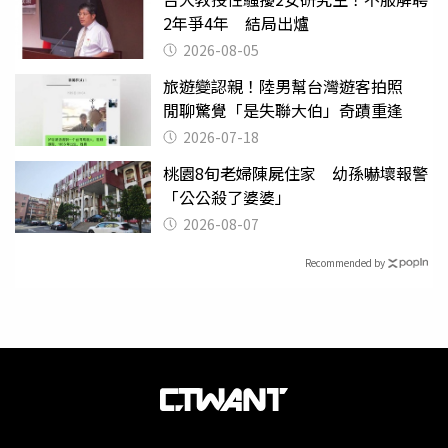
2年爭4年 結局出爐
2026-08-05
旅遊變認親！陸男幫台灣遊客拍照
閒聊驚覺「是失聯大伯」奇蹟重逢
2026-07-18
桃園8旬老婦陳屍住家 幼孫嚇壞報警
「公公殺了婆婆」
2026-08-07
Recommended by