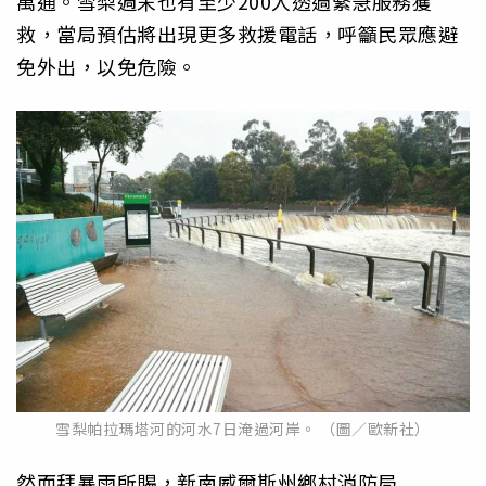
萬通。雪梨週末也有至少200人透過緊急服務獲
救，當局預估將出現更多救援電話，呼籲民眾應避
免外出，以免危險。
雪梨帕拉瑪塔河的河水7日淹過河岸。 （圖／歐新社）
然而拜暴雨所賜，新南威爾斯州鄉村消防局