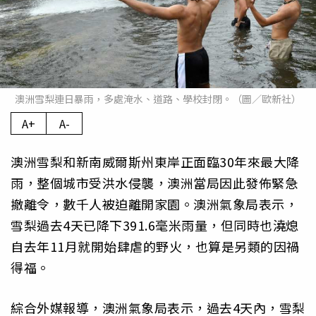
澳洲雪梨連日暴雨，多處淹水、道路、學校封閉。（圖／歐新社）
A+
A-
澳洲雪梨和新南威爾斯州東岸正面臨30年來最大降
雨，整個城市受洪水侵襲，澳洲當局因此發佈緊急
撤離令，數千人被迫離開家園。澳洲氣象局表示，
雪梨過去4天已降下391.6毫米雨量，但同時也澆熄
自去年11月就開始肆虐的野火，也算是另類的因禍
得福。
綜合外媒報導，澳洲氣象局表示，過去4天內，雪梨