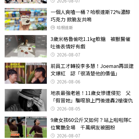
2026-08-07
一個人爽嗑一桶？哈根達斯72%濃醇
巧克力 掀脆友共鳴
哈根達斯
3歲米格魯偷吃1.1kg軟糖 被獸醫催
吐後表情好有戲
2026-08-07
前員工才轉投李多慧！Joeman再談建
文爆紅 認「很清楚他的價值」
2026-08-06
地表最強老爸！11歲女慘遭侵犯 父
「假冒她」騙噁狼上門後連轟2槍復仇
2026-08-05
9歲女孩60公斤又如何？站上啦啦隊C
位驚艷全場 千萬網友被圈粉
2026-08-07