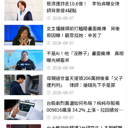
慈濟遭詐走10.6億！ 李怡貞曝女律
師背景提4疑點
2026-08-07
女主播鏡頭前打瞌睡畫面瘋傳 背後
原因曝！觀眾挺她：辛苦了
2026-08-07
不是AI！他「沒脖子」畫面瘋傳 真相
曝光網看呆
2026-08-04
母親過世當天提領206萬辦後事「父子
遭判刑」 律師：搶錢先下手是罪
2026-08-07
台股劇烈震盪如何布局？純純存股揭
009816飆漲 34.2% 上漲、拉回績效勝
主動式ETF
2026-08-07
台大教授性騷擾2女研究生！不服解聘