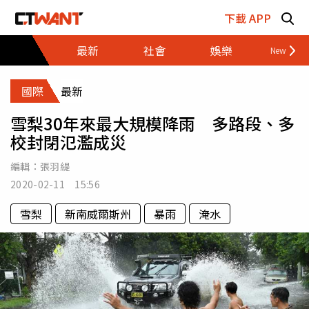
跳至主要內容區塊
下載 APP
最新
社會
娛樂
財經
國際
最新
雪梨30年來最大規模降雨 多路段、多
校封閉氾濫成災
編輯：
張羽緹
2020-02-11 15:56
雪梨
新南威爾斯州
暴雨
淹水