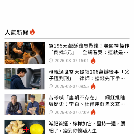
人氣新聞
買195元鹹酥雞忘帶錢！老闆神操作
「倒找5元」 全網看哭：這就是台
灣
2026-08-07 16:01
母親過世當天提領206萬辦後事「父
子遭判刑」 律師：搶錢先下手是
罪
2026-08-07 09:55
苦苓喊「唐朝不存在」 網紅批瞎
編歷史：李白、杜甫用鮮卑文寫
詩？
2026-08-07 07:09
減肥首選，檸檬加它，堅持一週，腰
細了，瘦到你懷疑人生