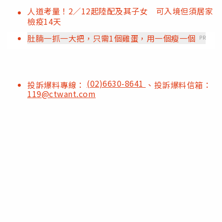
人道考量！2／12起陸配及其子女 可入境但須居家
檢疫14天
肚腩一抓一大把，只需1個雞蛋，用一個瘦一個
PR
(02)6630-8641
投訴爆料專線：
、投訴爆料信箱：
119@ctwant.com