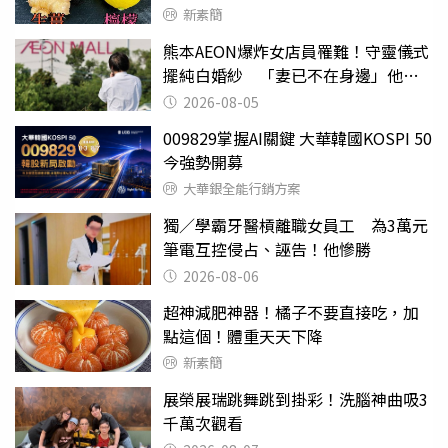
新素簡
熊本AEON爆炸女店員罹難！守靈儀式
擺純白婚紗 「妻已不在身邊」他淚
喊：無法想像
2026-08-05
009829掌握AI關鍵 大華韓國KOSPI 50
今強勢開募
大華銀全能行銷方案
獨／學霸牙醫槓離職女員工 為3萬元
筆電互控侵占、誣告！他慘勝
2026-08-06
超神減肥神器！橘子不要直接吃，加
點這個！體重天天下降
新素簡
展榮展瑞跳舞跳到掛彩！洗腦神曲吸3
千萬次觀看