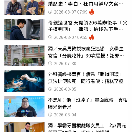
編歷史：李白、杜甫用鮮卑文寫
詩？
2026-08-07 07:09
母親過世當天提領206萬辦後事「父
子遭判刑」 律師：搶錢先下手是
罪
2026-08-07 09:55
獨／東吳男教授被瘋狂迷戀 女學生
寄信「分屍吃掉」30次騷擾！認罪免
關
2026-07-30
外科醫誤接器官！病患「腸道閉環」
無法排便險死 同行看傻：糟糕至極
2026-08-05
不是AI！他「沒脖子」畫面瘋傳 真相
曝光網看呆
2026-08-04
獨／學霸牙醫槓離職女員工 為3萬元