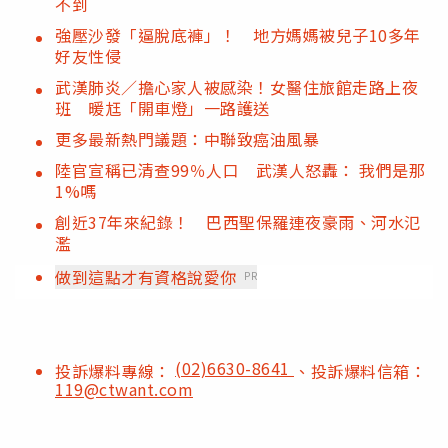
不到
強壓沙發「逼脫底褲」！ 地方媽媽被兒子10多年
好友性侵
武漢肺炎／擔心家人被感染！女醫住旅館走路上夜
班 暖尪「開車燈」一路護送
更多最新熱門議題：中聯致癌油風暴
陸官宣稱已清查99％人口 武漢人怒轟： 我們是那
1%嗎
創近37年來紀錄！ 巴西聖保羅連夜豪雨、河水氾
濫
做到這點才有資格說愛你
PR
(02)6630-8641
投訴爆料專線：
、投訴爆料信箱：
119@ctwant.com