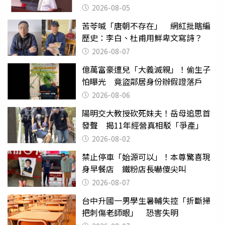
2026-08-05
苦苓喊「唐朝不存在」 網紅批瞎編
歷史：李白、杜甫用鮮卑文寫詩？
2026-08-07
億萬富豪遭兒「大義滅親」！偷生子
怕曝光 竟盜鄰居身份辦假證落戶
2026-08-06
陽明交大教授砍死妹夫！岳母追思首
發聲 揭11年經營真相駁「爭產」
2026-08-02
禁止停車「始源可以」！本尊驚喜現
身早餐店 鐵粉店長嚇傻尖叫
2026-08-07
台中升國一男學生暑輔失控「折斷掃
把刺傷老師眼」 恐害失明