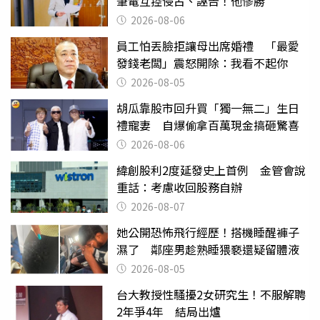
筆電互控侵占、誣告！他慘勝
2026-08-06
員工怕丟臉拒讓母出席婚禮 「最愛
發錢老闆」震怒開除：我看不起你
2026-08-05
胡瓜靠股市回升買「獨一無二」生日
禮寵妻 自爆偷拿百萬現金搞砸驚喜
2026-08-06
緯創股利2度延發史上首例 金管會說
重話：考慮收回股務自辦
2026-08-07
她公開恐怖飛行經歷！搭機睡醒褲子
濕了 鄰座男趁熟睡猥褻還疑留體液
2026-08-05
台大教授性騷擾2女研究生！不服解聘
2年爭4年 結局出爐