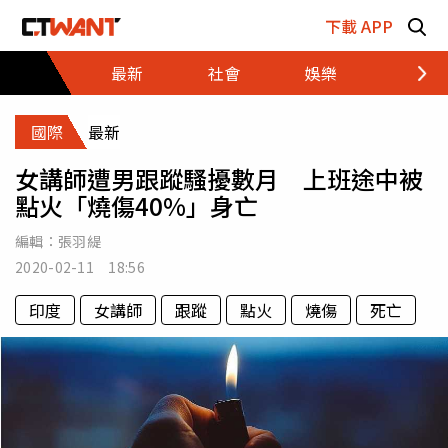
跳至主要內容區塊
下載 APP
最新
社會
娛樂
財經
國際
最新
女講師遭男跟蹤騷擾數月 上班途中被
點火「燒傷40%」身亡
編輯：
張羽緹
2020-02-11 18:56
印度
女講師
跟蹤
點火
燒傷
死亡