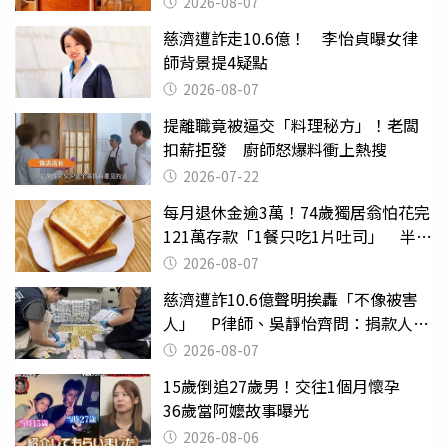
2026-08-07
慈濟遭詐走10.6億！ 李怡貞曝女律
師背景提4疑點
2026-08-07
提離職竟被逼交「料理秘方」！老闆
扣薪拒發 廚師怒爆料衝上熱搜
2026-07-22
每月退休金逾3萬！74歲獨居翁怕花完
121萬存款「1餐只吃1片吐司」 半年
後暴瘦嚇壞女兒
2026-08-07
慈濟遭詐10.6億聲明挨轟「不像被害
人」 P律師、吳靜怡齊問：捐款人有
權知道真相
2026-08-07
15歲倒追27歲男！交往1個月懷孕
36歲當阿嬤故事曝光
2026-08-06