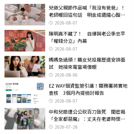
兒做父親節作品喊「我沒有爸爸」！
老師暖回這句話 明金成遺孀心酸惹
淚
2026-08-07
陳明真不藏了！ 自爆與老公季忠平
「權錢分立」內幕
2026-08-07
媽媽急過頭！瞞女兒投履歷還安排面
試 她接來電當場傻眼
2026-08-06
EZ WAY個資監管引議！關務署將實地
查核 3個月內提檢討報告
2026-08-07
中和兒媳遭公公砍百刀致死 閨密揭
「全家都惡魔」：丈夫在老婆時懷孕
摔東西
2026-07-28