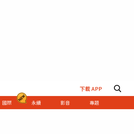
下載 APP
國際
永續
影音
專題