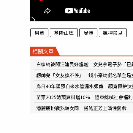
男童
基隆山區
屍體
羈押禁見
相關文章
白家綺被問汪建民好尷尬 女兒拿電子菸「已
虧帥兒「女友換不停」 錢小豪吻戲名單全是
烏日40年塑膠自來水管漏水頻傳 顏寬恒拚汰
苗栗2025總預算料增10% 鍾東錦喊社會福
潘麗麗挑戰熟齡女同 搭鮑正芳上演性愛戲