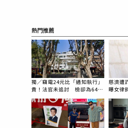
熱門推薦
獨／竊電24元比「通知執行」
慈濟遭詐
貴！法官未追討 檢卻為64元
曝女律
電費上訴
PR