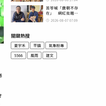
苦苓喊「唐朝不存
在」 網紅批瞎編
歷史：李白、杜甫
2026-08-07 07:09
用鮮卑文寫詩？
關鍵熱搜
夏宇禾
平鎮
氣象粉專
5566
風雨
建文
詢
基
才
此