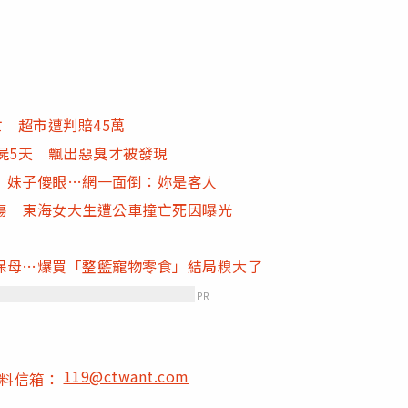
 超市遭判賠45萬
屍5天 飄出惡臭才被發現
」妹子傻眼…網一面倒：妳是客人
傷 東海女大生遭公車撞亡死因曝光
保母…爆買「整籃寵物零食」結局糗大了
PR
119@ctwant.com
爆料信箱：