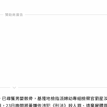
，已尋獲男嬰骸骨，基隆地檢指派婦幼專組檢察官劉星
，23日晚間將黃嫌依涉犯《刑法》殺人罪、遺棄屍體