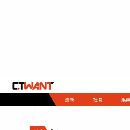
社會首頁
娛樂首頁
財經首頁
政
:::
最新
社會
娛
時事
即時
熱線
:::
直擊
大條
人物
調查
專題
３Ｃ