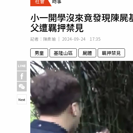
社會
時事
人物
汽車
小一開學沒來竟發現陳屍
專欄
父遭羈押禁見
房產新勢力
記者：
陳柔瑜
2024-09-24 17:35
男童
基隆山區
屍體
羈押禁見
Next