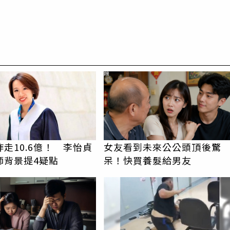
PR
走10.6億！ 李怡貞
女友看到未來公公頭頂後驚
師背景提4疑點
呆！快買養髮給男友