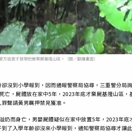
警方追查才發現他被棄屍基隆山區。（圖／翻攝畫面）
齡卻沒到小學報到，因而通報警察局協尋，三重警分局
死亡，屍體放在家中5年，2023年底才棄屍基隆山區，
人罪聲請黃男羈押禁見獲准。
溢奶而身亡，男嬰屍體疑似在家中放置5年，2023年底
子到了入學年齡卻沒來小學報到，通知警察局協尋才讓