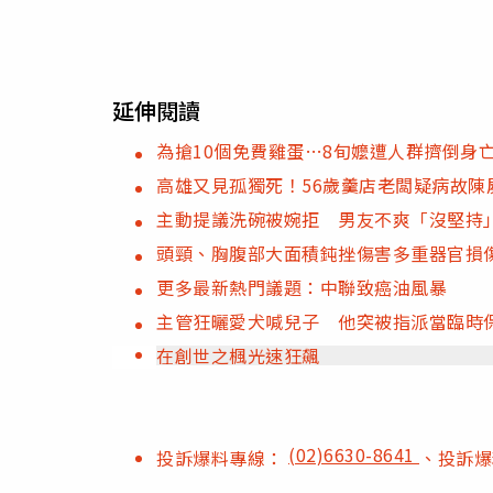
延伸閱讀
為搶10個免費雞蛋…8旬嬤遭人群擠倒身亡
高雄又見孤獨死！56歲羹店老闆疑病故陳
主動提議洗碗被婉拒 男友不爽「沒堅持
頭頸、胸腹部大面積鈍挫傷害多重器官損
更多最新熱門議題：中聯致癌油風暴
主管狂曬愛犬喊兒子 他突被指派當臨時
在創世之楓光速狂飆
(02)6630-8641
投訴爆料專線：
、投訴