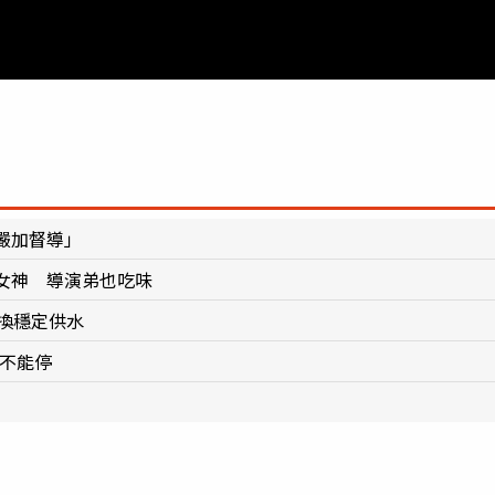
嚴加督導」
女神 導演弟也吃味
換穩定供水
利不能停