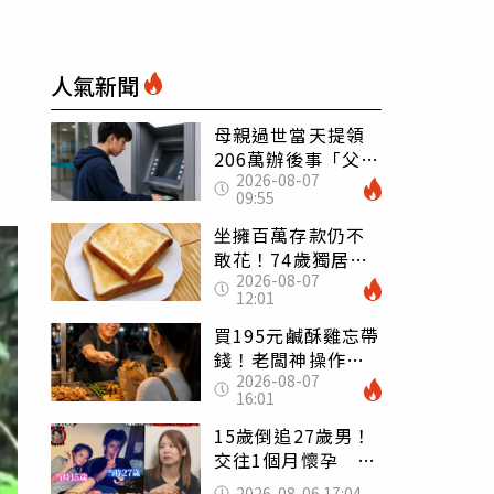
」
人氣新聞
母親過世當天提領
206萬辦後事「父子
2026-08-07
遭判刑」 律師：
09:55
搶錢先下手是罪
坐擁百萬存款仍不
敢花！74歲獨居翁
2026-08-07
「1餐只吃1片吐
12:01
司」 半年後暴瘦
嚇壞女兒
買195元鹹酥雞忘帶
錢！老闆神操作
2026-08-07
「倒找5元」 全網
16:01
看哭：這就是台灣
15歲倒追27歲男！
交往1個月懷孕 36
歲當阿嬤故事曝光
2026-08-06 17:04