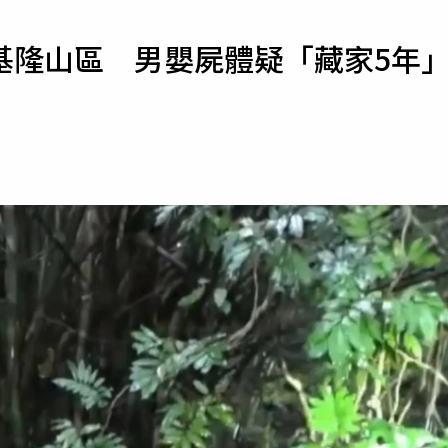
寵物
基隆山區 男嬰屍體疑「藏家5年
運勢
運動
梅酒