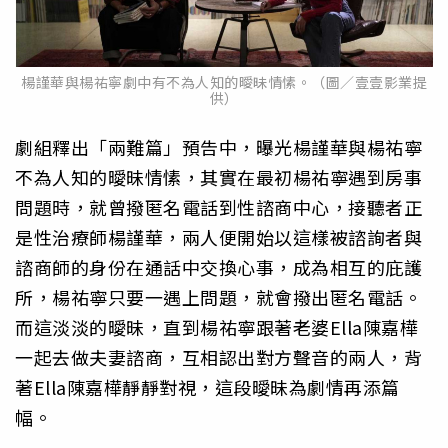
楊謹華與楊祐寧劇中有不為人知的曖昧情愫。（圖／壹壹影業提
供）
劇組釋出「兩難篇」預告中，曝光楊謹華與楊祐寧
不為人知的曖昧情愫，其實在最初楊祐寧遇到房事
問題時，就曾撥匿名電話到性諮商中心，接聽者正
是性治療師楊謹華，兩人便開始以這樣被諮詢者與
諮商師的身份在通話中交換心事，成為相互的庇護
所，楊祐寧只要一遇上問題，就會撥出匿名電話。
而這淡淡的曖昧，直到楊祐寧跟著老婆Ella陳嘉樺
一起去做夫妻諮商，互相認出對方聲音的兩人，背
著Ella陳嘉樺靜靜對視，這段曖昧為劇情再添篇
幅。