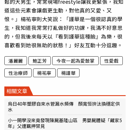
鬆的大男生，常常現場freestyle讓我更緊張，我知
道這些元素會讓戲更生動，對他真的又愛、又
恨。」楊祐寧則大笑說：「謹華是一個很認真的學
生，我知道我常常打亂做好的功課，我滿不好意思
的，但我後來每天以『看到謹華這種臉』為樂，很
喜歡看到她很無助的狀態！」好友互動十分逗趣。
潘麗麗
鮑正芳
今夜一起為愛鼓掌
性愛戲
性治療師
楊祐寧
楊謹華
相關文章
烏日40年塑膠自來水管漏水頻傳 顏寬恒拚汰換穩定供
水
小一開學沒來竟發現陳屍基隆山區 男嬰屍體疑「藏家5
年」父遭羈押禁見