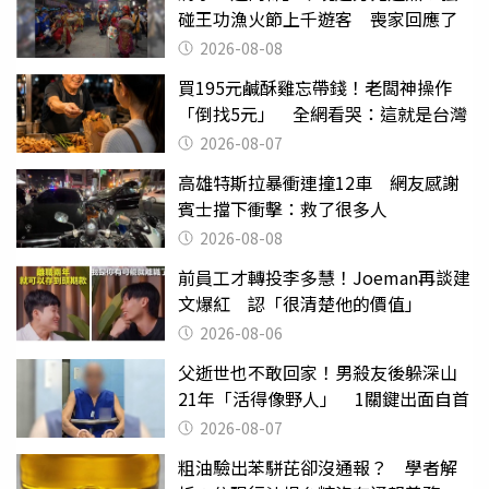
碰王功漁火節上千遊客 喪家回應了
2026-08-08
買195元鹹酥雞忘帶錢！老闆神操作
「倒找5元」 全網看哭：這就是台灣
2026-08-07
高雄特斯拉暴衝連撞12車 網友感謝
賓士擋下衝擊：救了很多人
2026-08-08
前員工才轉投李多慧！Joeman再談建
文爆紅 認「很清楚他的價值」
2026-08-06
父逝世也不敢回家！男殺友後躲深山
21年「活得像野人」 1關鍵出面自首
2026-08-07
粗油驗出苯駢芘卻沒通報？ 學者解