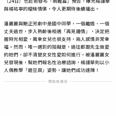
（24日）也趁勢發布「兩難篇」預告，曝光楊謹華
與楊祐寧的曖昧情愫，令人更期待後續播出。
潘麗麗與鮑正芳劇中是國中同學，一個離婚、一個
丈夫過世，步入熟齡後相遇「再見鍾情」，決定把
握時光相愛，萬幸女兒也很支持，兩人感情非常幸
福。然而，唯一遇到的阻礙是，過往都跟先生做愛
的她們，卻不清楚女女性愛如何進行，被潘麗麗女
兒發現後，幫她們報名性治療諮詢，楊謹華則以小
人偶教學「磨豆腐」姿勢，讓她們成功達陣！