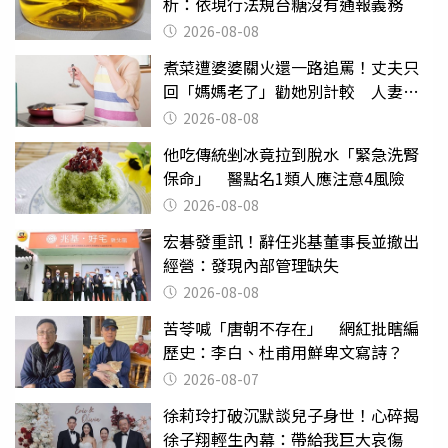
析：依現行法規台糖沒有通報義務
2026-08-08
煮菜遭婆婆關火還一路追罵！丈夫只
回「媽媽老了」勸她別計較 人妻超
崩潰：我像台傭
2026-08-08
他吃傳統剉冰竟拉到脫水「緊急洗腎
保命」 醫點名1類人應注意4風險
2026-08-08
宏碁發重訊！辭任兆基董事長並撤出
經營：發現內部管理缺失
2026-08-08
苦苓喊「唐朝不存在」 網紅批瞎編
歷史：李白、杜甫用鮮卑文寫詩？
2026-08-07
徐莉玲打破沉默談兒子身世！心碎揭
徐子翔輕生內幕：帶給我巨大哀傷