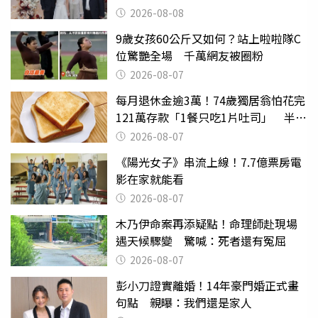
2026-08-08
9歲女孩60公斤又如何？站上啦啦隊C
位驚艷全場 千萬網友被圈粉
2026-08-07
每月退休金逾3萬！74歲獨居翁怕花完
121萬存款「1餐只吃1片吐司」 半年
後暴瘦嚇壞女兒
2026-08-07
《陽光女子》串流上線！7.7億票房電
影在家就能看
2026-08-07
木乃伊命案再添疑點！命理師赴現場
遇天候驟變 驚喊：死者還有冤屈
2026-08-07
彭小刀證實離婚！14年豪門婚正式畫
句點 親曝：我們還是家人