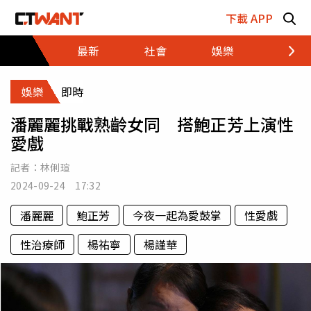
跳至主要內容區塊
下載 APP
最新
社會
娛樂
財經
娛樂
即時
潘麗麗挑戰熟齡女同 搭鮑正芳上演性
愛戲
記者：
林俐瑄
2024-09-24 17:32
潘麗麗
鮑正芳
今夜一起為愛鼓掌
性愛戲
性治療師
楊祐寧
楊謹華