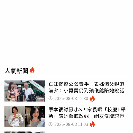
人氣新聞
亡妹慘遭公公毒手 表姊憶父親節
前夕：小舅舅仍到殯儀館陪她說話
2026-08-08 12:30
原本很討厭小S！家長曝「校慶1舉
動」讓她徹底改觀 網友洗版認證
2026-08-08 11:03