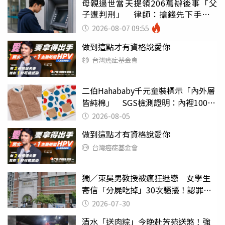
母親過世當天提領206萬辦後事「父
子遭判刑」 律師：搶錢先下手是
罪
2026-08-07 09:55
做到這點才有資格說愛你
台灣癌症基金會
二伯Hahababy千元童裝標示「內外層
皆純棉」 SGS檢測證明：內裡100%
聚酯纖維
2026-08-05
做到這點才有資格說愛你
台灣癌症基金會
獨／東吳男教授被瘋狂迷戀 女學生
寄信「分屍吃掉」30次騷擾！認罪免
關
2026-07-30
清水「送肉粽」今晚赴芳苑送煞！強