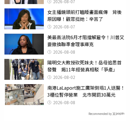
2026-08-07
女主播鏡頭前打瞌睡畫面瘋傳 背後
原因曝！觀眾挺她：辛苦了
2026-08-07
美最高法院6月才阻擋解雇令！川普又
要撤換聯準會理事庫克
2026-08-08
陽明交大教授砍死妹夫！岳母追思首
發聲 揭11年經營真相駁「爭產」
2026-08-02
南港LaLaport施工鷹架倒塌1人送醫！
3櫃位暫停營業 北市開罰30萬元
2026-08-08
Recommended by