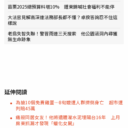
苗栗2025總預算料增10% 鍾東錦喊社會福利不能停
大法官見解高深連法務部長都不懂？卓揆答詢忍不住這
樣說
老翁失智失聯！警冒雨連三天搜索 他公園涵洞內尋獲
無生命跡象
延伸閱讀
為搶10個免費雞蛋…8旬嬤遭人群擠倒身亡 超市遭
判賠45萬
痛殺同居女友！他將遺體灌水泥埋陽台16年 上月
房東抓漏才發現「蠟化女屍」