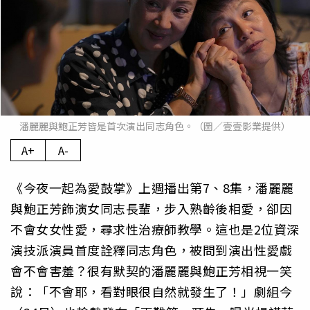
潘麗麗與鮑正芳皆是首次演出同志角色。（圖／壹壹影業提供）
A+
A-
《今夜一起為愛鼓掌》上週播出第7、8集，潘麗麗
與鮑正芳飾演女同志長輩，步入熟齡後相愛，卻因
不會女女性愛，尋求性治療師教學。這也是2位資深
演技派演員首度詮釋同志角色，被問到演出性愛戲
會不會害羞？很有默契的潘麗麗與鮑正芳相視一笑
說：「不會耶，看對眼很自然就發生了！」劇組今