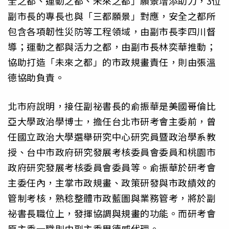
全之都、運動之都、未來之都」願景增添助力，3位
副市長的專長也與「三都願景」對應，安全之都所
包含各項韌性災防等工程領域，由副市長李四川督
導；運動之都與活力之都，由副市長林奕華推動；
協助打造「未來之都」的市政規畫責任，則由張溫
德協助負責。
北市府說明，接任副祕書長的俞振華是美國哥倫比
亞大學政治學博士，擔任台北市研考會主委前，曾
任國立政治大學選舉研究中心研究員暨政治學系教
授、台中市政府研究發展考核委員會委員和桃園市
政府研究發展考核委員會委員等。俞振華於研考會
主委任內，主掌市政規畫、政策研發與市政績效的
管制考核，熟稔整體市政藍圖與業務管考，將於副
祕書長職位上，發揮協調與規畫的功能。而研考會
原主委一職則由副主委周德威代理。