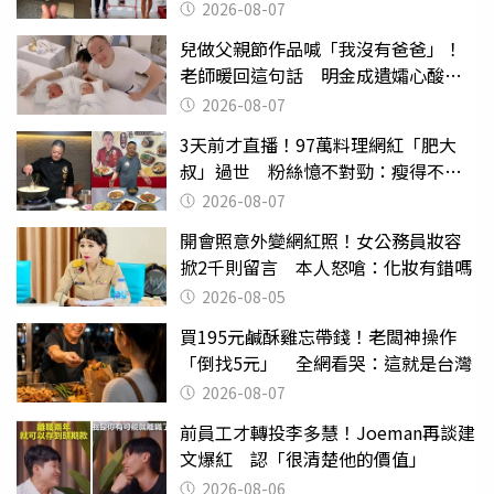
2026-08-07
兒做父親節作品喊「我沒有爸爸」！
老師暖回這句話 明金成遺孀心酸惹
淚
2026-08-07
3天前才直播！97萬料理網紅「肥大
叔」過世 粉絲憶不對勁：瘦得不合
理
2026-08-07
開會照意外變網紅照！女公務員妝容
掀2千則留言 本人怒嗆：化妝有錯嗎
2026-08-05
買195元鹹酥雞忘帶錢！老闆神操作
「倒找5元」 全網看哭：這就是台灣
2026-08-07
前員工才轉投李多慧！Joeman再談建
文爆紅 認「很清楚他的價值」
2026-08-06