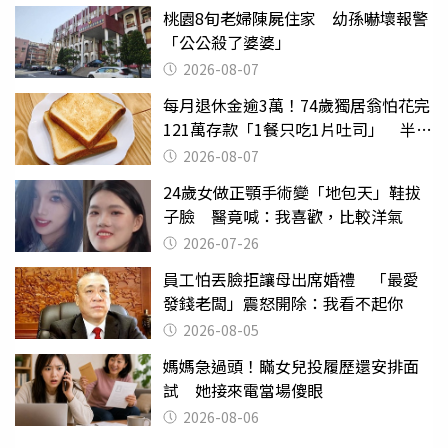
桃園8旬老婦陳屍住家 幼孫嚇壞報警
「公公殺了婆婆」
2026-08-07
每月退休金逾3萬！74歲獨居翁怕花完
121萬存款「1餐只吃1片吐司」 半年
後暴瘦嚇壞女兒
2026-08-07
24歲女做正顎手術變「地包天」鞋拔
子臉 醫竟喊：我喜歡，比較洋氣
2026-07-26
員工怕丟臉拒讓母出席婚禮 「最愛
發錢老闆」震怒開除：我看不起你
2026-08-05
媽媽急過頭！瞞女兒投履歷還安排面
試 她接來電當場傻眼
2026-08-06