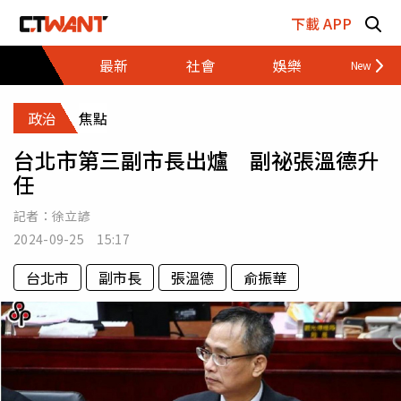
跳至主要內容區塊
下載 APP
最新
社會
娛樂
財經
政治
焦點
台北市第三副市長出爐 副祕張溫德升
任
記者：
徐立諺
2024-09-25 15:17
台北市
副市長
張溫德
俞振華