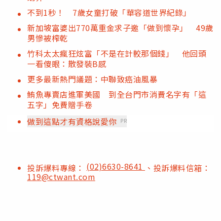
不到1秒！ 7歲女童打破「華容道世界紀錄」
新加坡富婆出770萬重金求子邀「做到懷孕」 49歲
男慘被榨乾
竹科太太瘋狂炫富「不是在計較那個錢」 他回頭
一看傻眼：散發裝B感
更多最新熱門議題：中聯致癌油風暴
鮪魚專賣店進軍美國 到全台門市消費名字有「這
五字」免費贈手卷
做到這點才有資格說愛你
PR
(02)6630-8641
投訴爆料專線：
、投訴爆料信箱：
119@ctwant.com