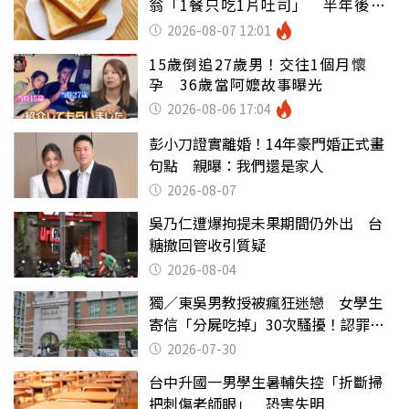
翁「1餐只吃1片吐司」 半年後暴
瘦嚇壞女兒
2026-08-07 12:01
15歲倒追27歲男！交往1個月懷
孕 36歲當阿嬤故事曝光
2026-08-06 17:04
彭小刀證實離婚！14年豪門婚正式畫
句點 親曝：我們還是家人
2026-08-07
吳乃仁遭爆拘提未果期間仍外出 台
糖撤回管收引質疑
2026-08-04
獨／東吳男教授被瘋狂迷戀 女學生
寄信「分屍吃掉」30次騷擾！認罪免
關
2026-07-30
台中升國一男學生暑輔失控「折斷掃
把刺傷老師眼」 恐害失明