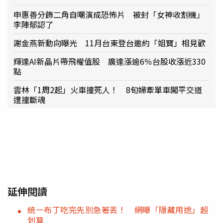
申惠善分飾二角自嘲演成恐怖片 被封「女神收割機」
李陣郁認了
謝金燕新動向曝光 11月台東登台邀約「姐寶」相見歡
輝達AI新晶片帶飛權值股 廣達漲逾6％台股收漲近330
點
雲林「1周2起」火車撞死人！ 8旬婦牽單車闖平交道
遭撞斷魂
延伸閱讀
統一布丁吃完先別急著丟！ 網曝「隱藏用途」超
划算