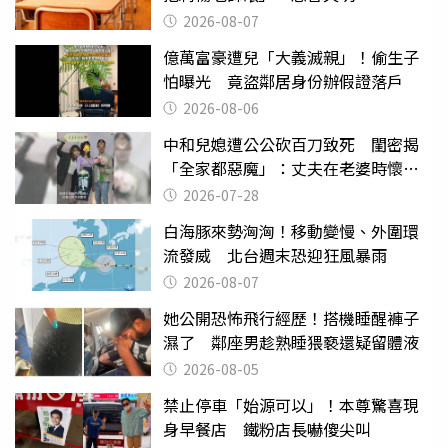
2026-08-07
億萬富豪遭兒「大義滅親」！偷生子
怕曝光 竟盜鄰居身份辦假證落戶
2026-08-06
中和兒媳遭公公砍百刀致死 閨密揭
「全家都惡魔」：丈夫在老婆時懷孕
摔東西
2026-07-28
白海豚來勢洶洶！移動變慢、外圍環
流發威 北台週末恐迎狂風暴雨
2026-08-07
她公開恐怖飛行經歷！搭機睡醒褲子
濕了 鄰座男趁熟睡猥褻還疑留體液
2026-08-05
禁止停車「始源可以」！本尊驚喜現
身早餐店 鐵粉店長嚇傻尖叫