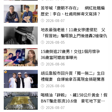
苦苓喊「唐朝不存在」 網紅批瞎編
歷史：李白、杜甫用鮮卑文寫詩？
2026-08-07
地表最強老爸！11歲女慘遭侵犯 父
「假冒她」騙噁狼上門後連轟2槍復仇
2026-08-05
15歲倒追27歲男！交往1個月懷孕
36歲當阿嬤故事曝光
2026-08-06
胡瓜靠股市回升買「獨一無二」生日
禮寵妻 自爆偷拿百萬現金搞砸驚喜
2026-08-06
喝精油「辟穀」、藏158公斤黃金！假
BNT騙走慈濟10.6億 豪宅地下室竟
挖出乾鮑金庫
2026-08-07