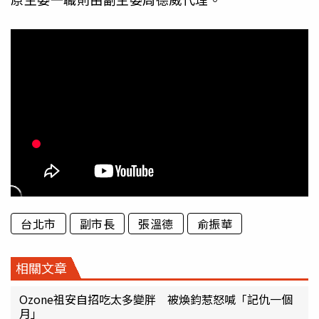
台北市
副市長
張溫德
俞振華
相關文章
Ozone祖安自招吃太多變胖 被煥鈞惹怒喊「記仇一個
月」