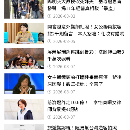
陽明交大教授砍死妹夫！岳母追思首
發聲 揭11年經營真相駁「爭產」
2026-08-02
開會照意外變網紅照！女公務員妝容
掀2千則留言 本人怒嗆：化妝有錯嗎
2026-08-05
展榮展瑞跳舞跳到掛彩！洗腦神曲吸3
千萬次觀看
2026-08-07
女主播鏡頭前打瞌睡畫面瘋傳 背後
原因曝！觀眾挺她：辛苦了
2026-08-07
慈濟遭詐走10.6億！ 李怡貞曝女律
師背景提4疑點
2026-08-07
旅遊變認親！陸男幫台灣遊客拍照