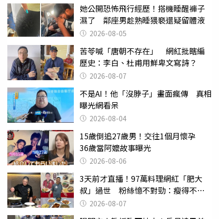
她公開恐怖飛行經歷！搭機睡醒褲子
濕了 鄰座男趁熟睡猥褻還疑留體液
2026-08-05
苦苓喊「唐朝不存在」 網紅批瞎編
歷史：李白、杜甫用鮮卑文寫詩？
2026-08-07
不是AI！他「沒脖子」畫面瘋傳 真相
曝光網看呆
2026-08-04
15歲倒追27歲男！交往1個月懷孕
36歲當阿嬤故事曝光
2026-08-06
3天前才直播！97萬料理網紅「肥大
叔」過世 粉絲憶不對勁：瘦得不合
理
2026-08-07