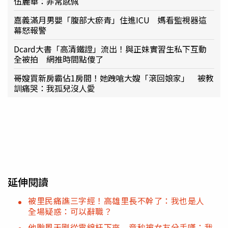
伍麗華：非常感佩
嘉義滿月男嬰「腹部大瘀青」住進ICU 媽看監視器這
幕怒報警
Dcard大書「高清鐵證」流出！與正妹實習生私下互動
全被拍 網推時間點傻了
哥嫂買新房霸佔1房間！她跩嗆大嫂「滾回娘家」 被教
訓痛哭：我孤兒沒人愛
延伸閱讀
被里民痛譙三字經！高雄里長不幹了：我也是人
全場疑惑：可以辭職？
他颱風天剛從電線杆下來 竟秒被女友分手嘆：我