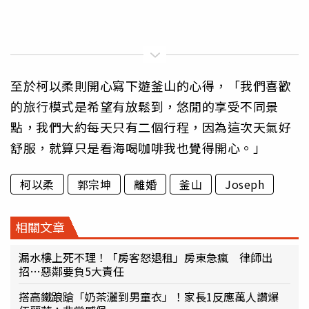
至於柯以柔則開心寫下遊釜山的心得，「我們喜歡
的旅行模式是希望有放鬆到，悠閒的享受不同景
點，我們大約每天只有二個行程，因為這次天氣好
舒服，就算只是看海喝咖啡我也覺得開心。」
柯以柔
郭宗坤
離婚
釜山
Joseph
相關文章
漏水樓上死不理！「房客怒退租」房東急瘋 律師出
招…惡鄰要負5大責任
搭高鐵踉蹌「奶茶灑到男童衣」！家長1反應萬人讚爆