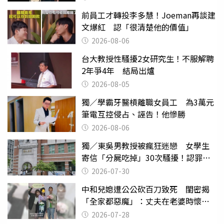
前員工才轉投李多慧！Joeman再談建
文爆紅 認「很清楚他的價值」
2026-08-06
台大教授性騷擾2女研究生！不服解聘
2年爭4年 結局出爐
2026-08-05
獨／學霸牙醫槓離職女員工 為3萬元
筆電互控侵占、誣告！他慘勝
2026-08-06
獨／東吳男教授被瘋狂迷戀 女學生
寄信「分屍吃掉」30次騷擾！認罪免
關
2026-07-30
中和兒媳遭公公砍百刀致死 閨密揭
「全家都惡魔」：丈夫在老婆時懷孕
摔東西
2026-07-28