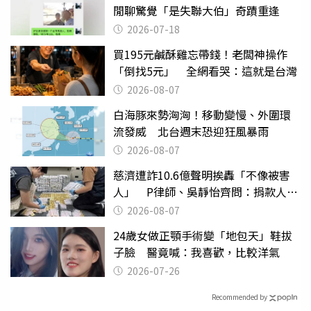
閒聊驚覺「是失聯大伯」奇蹟重逢
2026-07-18
買195元鹹酥雞忘帶錢！老闆神操作
「倒找5元」 全網看哭：這就是台灣
2026-08-07
白海豚來勢洶洶！移動變慢、外圍環
流發威 北台週末恐迎狂風暴雨
2026-08-07
慈濟遭詐10.6億聲明挨轟「不像被害
人」 P律師、吳靜怡齊問：捐款人有
權知道真相
2026-08-07
24歲女做正顎手術變「地包天」鞋拔
子臉 醫竟喊：我喜歡，比較洋氣
2026-07-26
Recommended by