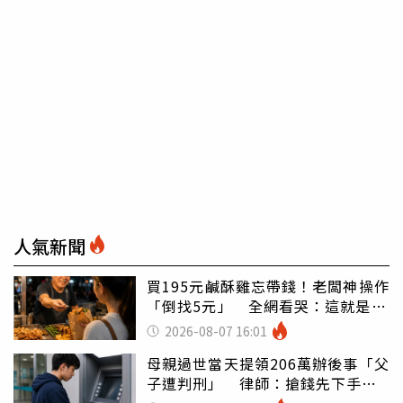
人氣新聞
買195元鹹酥雞忘帶錢！老闆神操作
「倒找5元」 全網看哭：這就是台
灣
2026-08-07 16:01
母親過世當天提領206萬辦後事「父
子遭判刑」 律師：搶錢先下手是