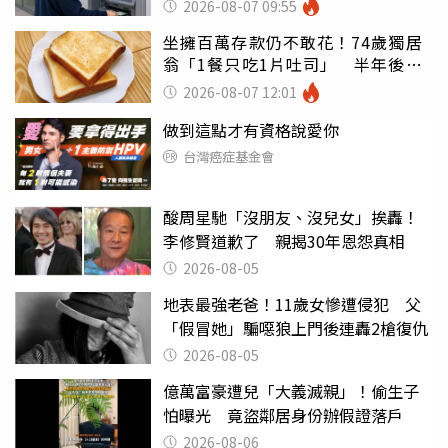
罪
2026-08-07 09:55
坐擁百萬存款仍不敢花！74歲獨居
翁「1餐只吃1片吐司」 半年後暴
瘦嚇壞女兒
2026-08-07 12:01
做到這點才有資格說愛你
台灣癌症基金會
酸周星馳「沒朋友、沒兒女」挨轟！
李修賢道歉了 親揭30年恩怨真相
2026-08-05
地表最強老爸！11歲女慘遭侵犯 父
「假冒她」騙噁狼上門後連轟2槍復仇
2026-08-05
億萬富豪遭兒「大義滅親」！偷生子
怕曝光 竟盜鄰居身份辦假證落戶
2026-08-06