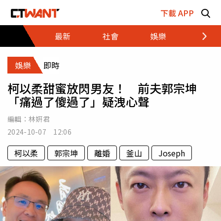
跳至主要內容區塊
下載 APP
最新
社會
娛樂
財經
娛樂
即時
柯以柔甜蜜放閃男友！ 前夫郭宗坤
「痛過了傻過了」疑洩心聲
編輯：
林姸君
2024-10-07 12:06
柯以柔
郭宗坤
離婚
釜山
Joseph