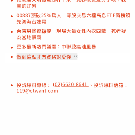
真的好累
00887漲破25％驚人 零股交易六檔高息ETF霸榜領
先鴻海台達電
台東男慘遭輾斃…現場大量女性內衣四散 死者疑
為當地慣竊
更多最新熱門議題：中聯致癌油風暴
做到這點才有資格說愛你
PR
(02)6630-8641
投訴爆料專線：
、投訴爆料信箱：
119@ctwant.com