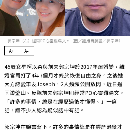
郭宗坤（右）經常PO心靈雞湯文。（圖／翻攝自臉書／郭宗坤）
A+
A-
45歲女星柯以柔與前夫郭宗坤於2017年爆婚變，離
婚官司打了4年7個月才終於恢復自由之身。之後她
大方認愛車友Joseph，2人頻頻公開放閃，近日還
同遊釜山。反觀前夫郭宗坤則經常PO心靈雞湯文，
「許多的事情，總是在經歷過後才懂得。」一席
話，讓不少人認為疑似話中有話。
郭宗坤在臉書寫下，許多的事情總是在經歷過後才