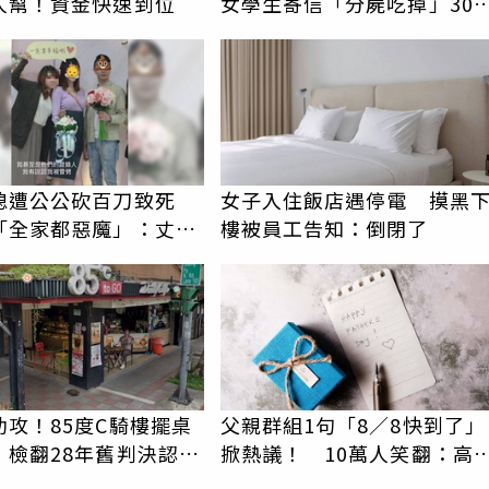
人幫！資金快速到位
女學生寄信「分屍吃掉」30
騷擾！認罪免關
媳遭公公砍百刀致死
女子入住飯店遇停電 摸黑
「全家都惡魔」：丈夫
樓被員工告知：倒閉了
時懷孕摔東西
助攻！85度C騎樓擺桌
父親群組1句「8／8快到了」
 檢翻28年舊判決認證
掀熱議！ 10萬人笑翻：高
疏運也沒列父親節