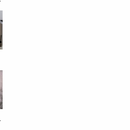
次
下
鐵