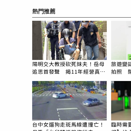
熱門推薦
陽明交大教授砍死妹夫！岳母
旅遊變
追思首發聲 揭11年經營真相
拍照 
駁「爭產」
伯」奇
PR
台中女遛狗走斑馬線遭撞亡！
臨時需