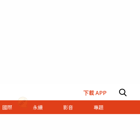
下載 APP
國際
永續
影音
專題