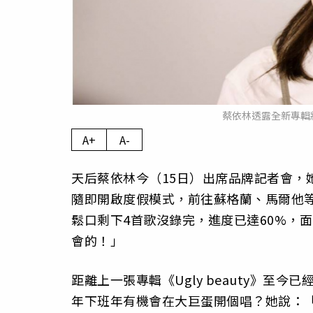
蔡依林透露全新專輯
A+
A-
天后蔡依林今（15日）出席品牌記者會，她8
隨即開啟度假模式，前往蘇格蘭、馬爾他
鬆口剩下4首歌沒錄完，進度已達60%，
會的！」
距離上一張專輯《Ugly beauty》至
年下班年有機會在大巨蛋開個唱？她說：