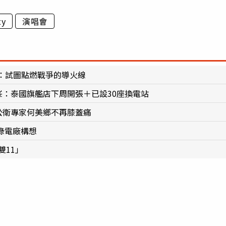
ty
演唱會
：試圖點燃戰爭的導火線
峯：泰國旗艦店下周開張＋已設30座換電站
 公衛專家何美鄉不再膝蓋痛
蓋綠電廠構想
雙11」