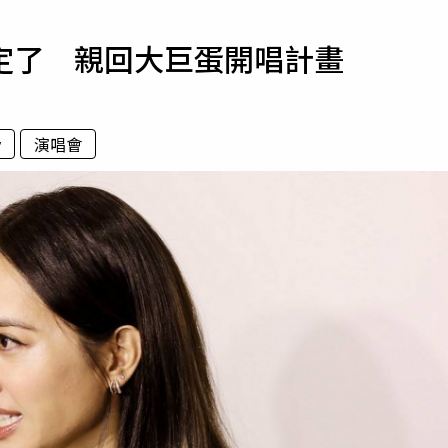
寵物
定了 親回大巨蛋開唱計畫
運勢
運動
梅酒
y
演唱會