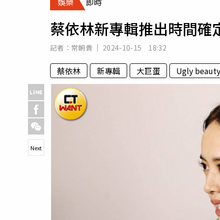
娛樂
即時
人物
汽車
蔡依林新專輯推出時間確
專欄
房產新勢力
記者：
常朝貴
2024-10-15 18:32
蔡依林
新專輯
大巨蛋
Ugly beaut
Next