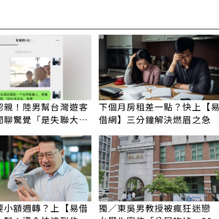
PR
認親！陸男幫台灣遊客
下個月房租差一點？快上【
閒聊驚覺「是失聯大
借網】三分鐘解決燃眉之急
蹟重逢
要小額週轉？上【易借
獨／東吳男教授被瘋狂迷