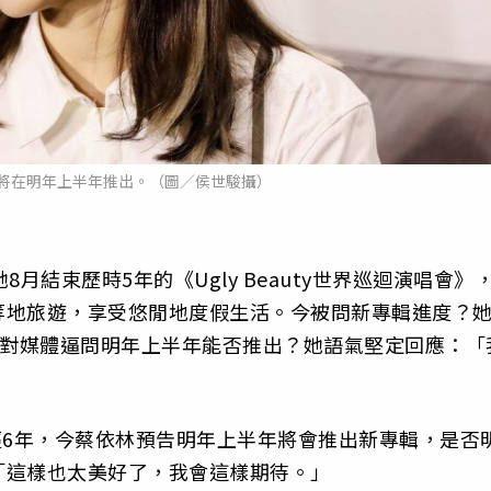
將在明年上半年推出。（圖／侯世駿攝）
月結束歷時5年的《Ugly Beauty世界巡迴演唱會》
等地旅遊，享受悠閒地度假生活。今被問新專輯進度？
面對媒體逼問明年上半年能否推出？她語氣堅定回應：「
今已經6年，今蔡依林預告明年上半年將會推出新專輯，是否
「這樣也太美好了，我會這樣期待。」