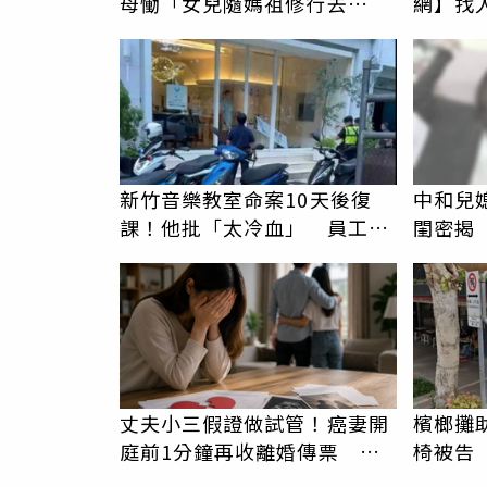
母慟「女兒隨媽祖修行去
網】找
了」 駕駛過失致死判9月
新竹音樂教室命案10天後復
中和兒
課！他批「太冷血」 員工怒
閨密揭
駁：閉上嘴
在老婆
丈夫小三假證做試管！癌妻開
檳榔攤
庭前1分鐘再收離婚傳票 她
椅被告
崩潰：比八點檔還扯
非竊佔