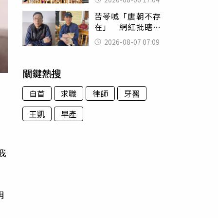
苦苓喊「唐朝不存
在」 網紅批瞎編
歷史：李白、杜甫
2026-08-07 07:09
用鮮卑文寫詩？
關鍵熱搜
自首
求職
律師
牙醫
王凱
早產
，
她
我
明