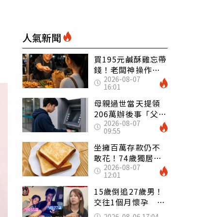
人氣新聞
買195元鹹酥雞忘帶
錢！老闆神操作
2026-08-07
「倒找5元」 全網
16:01
看哭：這就是台灣
母親過世當天提領
206萬辦後事「父子
2026-08-07
遭判刑」 律師：
09:55
搶錢先下手是罪
坐擁百萬存款仍不
敢花！74歲獨居翁
2026-08-07
「1餐只吃1片吐
12:01
司」 半年後暴瘦
嚇壞女兒
15歲倒追27歲男！
交往1個月懷孕 36
歲當阿嬤故事曝光
2026-08-06 17:04