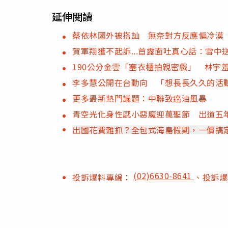
延伸閱讀
蔡依林國外被搭訕 無奈對方反應偏冷漠
賀軍翔獲不起訴...首露面吐真心話：雪中
190公分金雲「塞衣櫃拍親密戲」 林宇
李多慧公開在台動向 「想長長久久的活
更多最新熱門議題：中聯致癌油風暴
青空光化身性感小惡魔迎萬聖節 出道五
出國花費難抓？全包式海島假期，一價搞
(02)6630-8641
投訴爆料專線：
、投訴