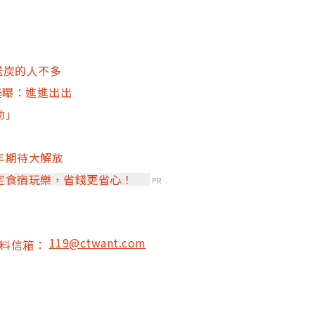
送炭的人不多
羞曝：進進出出
動」
年期待大解放
定食宿玩樂，省錢更省心！
PR
119@ctwant.com
爆料信箱：