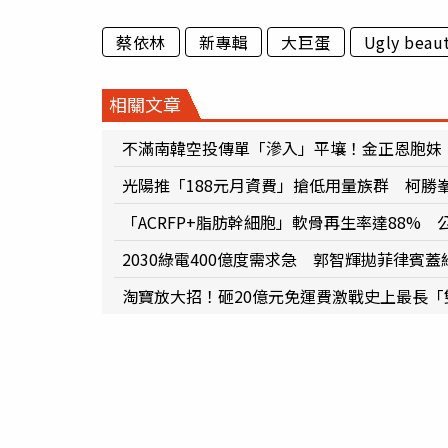
蔡依林
新專輯
大巨蛋
Ugly beau
相關文章
不滿南韓空投傳單「滲入」平壤！金正恩胞妹
光陽推「188元月資費」搶低用量族群 柯勝
「ACRFP+脂肪幹細胞」軟骨再生率達88%
2030綠電400億度需求急 郭智輝拋菲律賓
淘寶放大招！砸20億元免運費激戰史上最長「