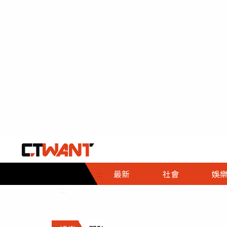
社會首頁
娛樂首頁
財經首頁
政
:::
最新
社會
娛
時事
即時
熱線
:::
直擊
大條
人物
調查
專題
３Ｃ