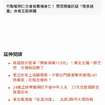
竹聯幫明仁分會長驚傳身亡！ 聚眾開毒趴疑「吸食過
量」命喪五股摩鐵
延伸閱讀
高雄搭計程車「開後車廂+10元」！美女主播一臉茫
然 交通局回應了
老公在家上班顧兩老…才剛出門婆婆奪命連環call
她暴氣：在黏怎樣的？
24歲正妹學霸網紅不倫中年人夫 13次性愛細節全
寫筆記本
東北風增強「低溫26度」 北部2縣市大雨特報