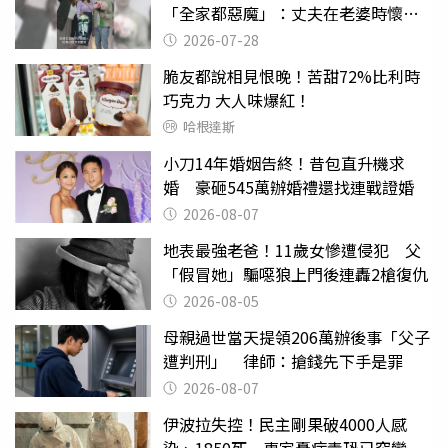
「全家都惡魔」：丈夫在老婆時懷孕
摔東西
2026-07-28
脆友都說相見恨晚！苦甜72%比利時
巧克力 大人味爆紅！
哈根達斯
小刀14年婚姻告終！昔包直升機求
婚 豪砸545萬辦婚禮還找連戰證婚
2026-08-07
地表最強老爸！11歲女慘遭侵犯 父
「假冒她」騙噁狼上門後連轟2槍復仇
2026-08-05
母親過世當天提領206萬辦後事「父子
遭判刑」 律師：搶錢先下手是罪
2026-08-07
伊波拉失控！民主剛果破4000人感