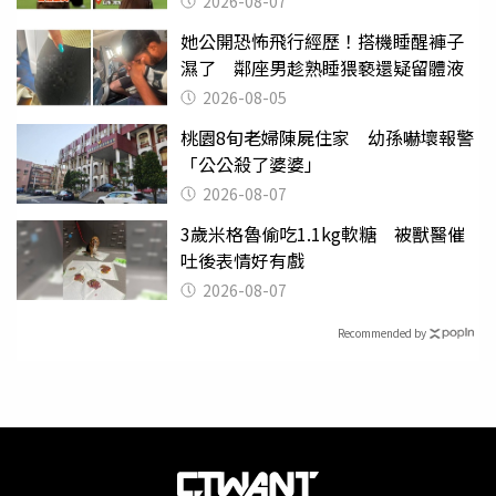
2026-08-07
她公開恐怖飛行經歷！搭機睡醒褲子
濕了 鄰座男趁熟睡猥褻還疑留體液
2026-08-05
桃園8旬老婦陳屍住家 幼孫嚇壞報警
「公公殺了婆婆」
2026-08-07
3歲米格魯偷吃1.1kg軟糖 被獸醫催
吐後表情好有戲
2026-08-07
Recommended by