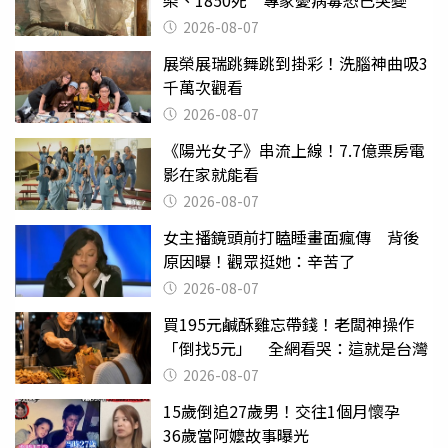
染、1850死 專家憂病毒恐已突變
2026-08-07
展榮展瑞跳舞跳到掛彩！洗腦神曲吸3
千萬次觀看
2026-08-07
《陽光女子》串流上線！7.7億票房電
影在家就能看
2026-08-07
女主播鏡頭前打瞌睡畫面瘋傳 背後
原因曝！觀眾挺她：辛苦了
2026-08-07
買195元鹹酥雞忘帶錢！老闆神操作
「倒找5元」 全網看哭：這就是台灣
2026-08-07
15歲倒追27歲男！交往1個月懷孕
36歲當阿嬤故事曝光