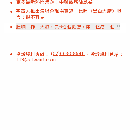
更多最新熱門議題：中聯致癌油風暴
宇宙人推出演唱會現場實錄 比照《黑白大廚》坦
言：很不容易
肚腩一抓一大把，只需1個雞蛋，用一個瘦一個
PR
(02)6630-8641
投訴爆料專線：
、投訴爆料信箱：
119@ctwant.com