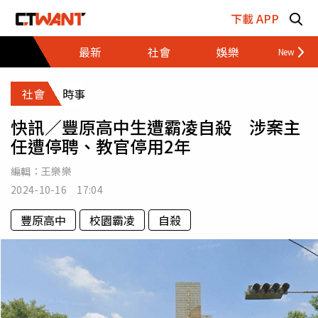
跳至主要內容區塊
下載 APP
最新
社會
娛樂
財經
社會
時事
快訊／豐原高中生遭霸凌自殺 涉案主
任遭停聘、教官停用2年
編輯：
王樂樂
2024-10-16 17:04
豐原高中
校園霸凌
自殺