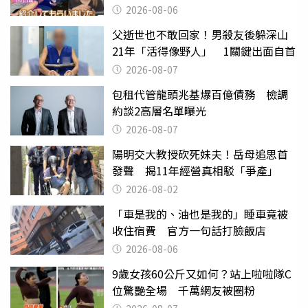
2026-08-06
父逝世也不敢回家！男殺友後躲深山
21年「活得像野人」 1關鍵出面自首
2026-08-07
包租代管龍頭兆基爆百億債務 檢調
約談2高層名單曝光
2026-08-07
陽明交大教授砍死妹夫！岳母追思首
發聲 揭11年經營真相駁「爭產」
2026-08-02
「車是我的、油也是我的」睡車竟被
收住宿費 官方一句話打臉飯店
2026-08-06
9歲女孩60公斤又如何？站上啦啦隊C
位驚艷全場 千萬網友被圈粉