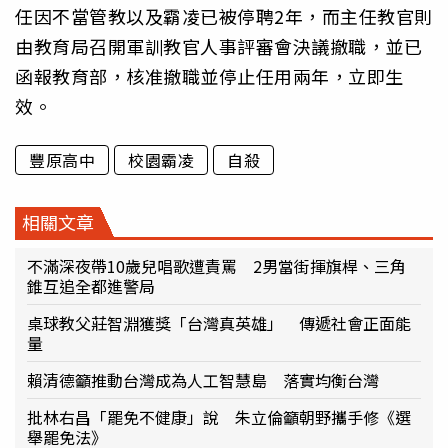
任因不當管教以及霸凌已被停聘2年，而主任教官則
由教育局召開軍訓教官人事評審會決議撤職，並已
函報教育部，核准撤職並停止任用兩年，立即生
效。
豐原高中
校園霸凌
自殺
相關文章
不滿深夜帶10歲兒唱歌遭責罵 2男當街揮旗桿、三角
錐互追全都進警局
桌球教父莊智淵獲獎「台灣真英雄」 傳遞社會正面能
量
賴清德籲推動台灣成為人工智慧島 落實均衡台灣
批林右昌「罷免不健康」說 朱立倫籲朝野攜手修《選
舉罷免法》