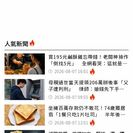
人氣新聞
買195元鹹酥雞忘帶錢！老闆神操作
「倒找5元」 全網看哭：這就是台
灣
2026-08-07 16:01
母親過世當天提領206萬辦後事「父
子遭判刑」 律師：搶錢先下手是
罪
2026-08-07 09:55
坐擁百萬存款仍不敢花！74歲獨居
翁「1餐只吃1片吐司」 半年後暴
瘦嚇壞女兒
2026-08-07 12:01