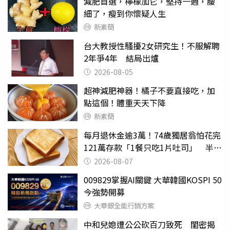
減肥首選，檸檬加它，堅持一週，腰
細了，瘦到你懷疑人生
新素簡
台大教授性騷擾2女研究生！不服解聘
2年爭4年 結局出爐
2026-08-05
超神減肥神器！橘子不要直接吃，加
點這個！體重天天下降
新素簡
每月退休金逾3萬！74歲獨居翁怕花完
121萬存款「1餐只吃1片吐司」 半年
後暴瘦嚇壞女兒
2026-08-07
009829掌握AI關鍵 大華韓國KOSPI 50
今強勢開募
大華銀全能行銷方案
中和兒媳遭公公砍百刀致死 閨密揭