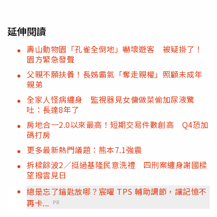
延伸閱讀
壽山動物園「孔雀全倒地」嚇壞遊客 被疑掛了！
園方緊急發聲
父親不願扶養！長姊霸氣「奪走親權」照顧未成年
親弟
全家人怪病纏身 監視器見女傭做菜偷加尿液驚
吐：長達8年了
房地合一2.0以來最高！短期交易件數創高 Q4恐加
碼打房
更多最新熱門議題：熊本7.1強震
拆樑餘波2／挺過基隆民意洗禮 四刑案纏身謝國樑
望撥雲見日
總是忘了鑰匙放哪？宸曜 TPS 輔助調節，讓記憶不
再卡...
PR