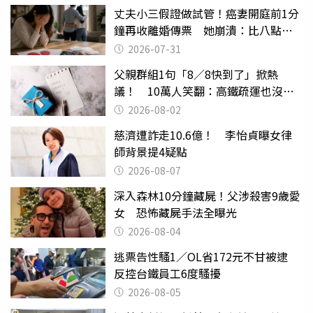
丈夫小三假證做試管！癌妻開庭前1分
鐘再收離婚傳票 她崩潰：比八點檔
還扯
2026-07-31
父親群組1句「8／8快到了」掀熱
議！ 10萬人笑翻：高鐵疏運也沒列
父親節
2026-08-02
慈濟遭詐走10.6億！ 李怡貞曝女律
師背景提4疑點
2026-08-07
深入森林10分鐘藏屍！父涉殺害9歲愛
女 恐怖藏屍手法全曝光
2026-08-04
逃票告性騷1／OL省172元不甘被逮
反控台鐵員工6度騷擾
2026-08-05