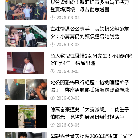
疑勞資糾紛！新莊好市多前員工持刀
登賣場頂樓 母苦勸急送醫
2026-08-04
亡妹慘遭公公毒手 表姊憶父親節前
夕：小舅舅仍到殯儀館陪她說話
2026-08-08
台大教授性騷擾2女研究生！不服解聘
2年爭4年 結局出爐
2026-08-05
她公開恐怖飛行經歷！搭機睡醒褲子
濕了 鄰座男趁熟睡猥褻還疑留體液
2026-08-05
億萬富豪遭兒「大義滅親」！偷生子
怕曝光 竟盜鄰居身份辦假證落戶
2026-08-06
母親過世當天提領206萬辦後事「父子