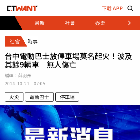
跳至主要內容區塊
下載 APP
最新
社會
娛樂
財經
社會
時事
台中電動巴士放停車場莫名起火！波及
其餘9輛車 無人傷亡
編輯：
薛羽彤
2024-10-21 07:05
火災
電動巴士
停車場