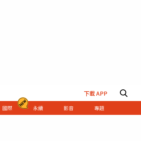
下載 APP
國際
永續
影音
專題