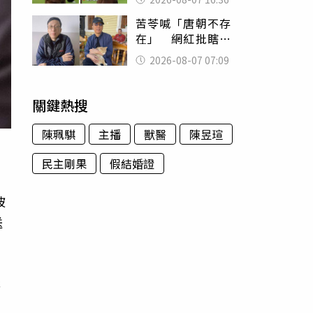
友被圈粉
苦苓喊「唐朝不存
在」 網紅批瞎編
歷史：李白、杜甫
2026-08-07 07:09
用鮮卑文寫詩？
關鍵熱搜
陳珮騏
主播
獸醫
陳昱瑄
民主剛果
假結婚證
被
送
緝