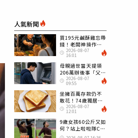
人氣新聞
買195元鹹酥雞忘帶
錢！老闆神操作
2026-08-07
「倒找5元」 全網
16:01
看哭：這就是台灣
母親過世當天提領
206萬辦後事「父子
2026-08-07
遭判刑」 律師：
09:55
搶錢先下手是罪
坐擁百萬存款仍不
敢花！74歲獨居翁
2026-08-07
「1餐只吃1片吐
12:01
司」 半年後暴瘦
嚇壞女兒
9歲女孩60公斤又如
何？站上啦啦隊C位
驚艷全場 千萬網
2026-08-07 16:36