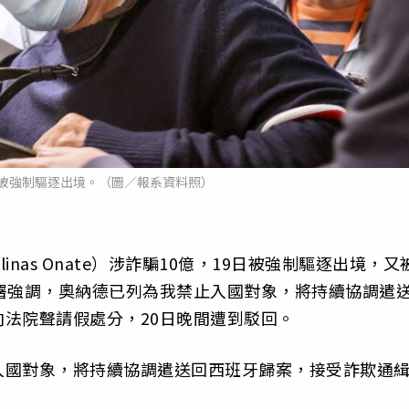
被強制驅逐出境。（圖／報系資料照）
o Llinas Onate）涉詐騙10億，19日被強制驅逐出境，又
署強調，奧納德已列為我禁止入國對象，將持續協調遣
法院聲請假處分，20日晚間遭到駁回。
入國對象，將持續協調遣送回西班牙歸案，接受詐欺通