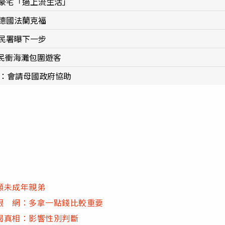
區豪宅「過上流生活」
德國法蘭克福
民署曝下一步
民衝海灘包圍遊客
署：會請母國政府協助
顧未成年親弟
眼 網：多拿一點錢比較重要
揭真相：影響性別判斷