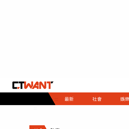
社會首頁
娛樂首頁
財經首頁
政
:::
最新
社會
娛
時事
即時
熱線
:::
直擊
大條
人物
調查
專題
３Ｃ