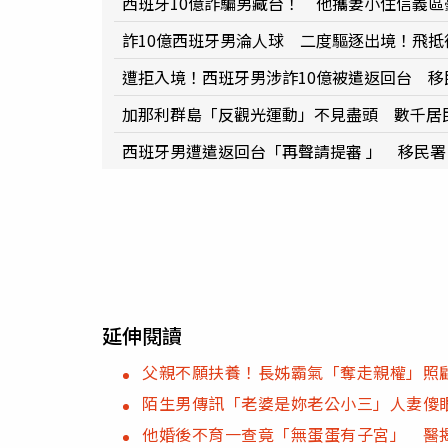
西班牙10億詐騙男藏台！ 他攜妻小住信義
詐10億西班牙男淪人球 二度驅逐出境！飛抵
遭拒入境！西班牙男涉詐10億被遣返回台 移
加那利群島「反觀光運動」不見盡頭 數千居
西班牙男遭遣返回台「再聲請提審 」 移民
延伸閱讀
父親不願扶養！長姊霸氣「奪走親權」照
陌生男傳訊「老婆是妳老公小三」人妻傻
他婚後不育一查竟「無蛋蛋有子宮」 醫