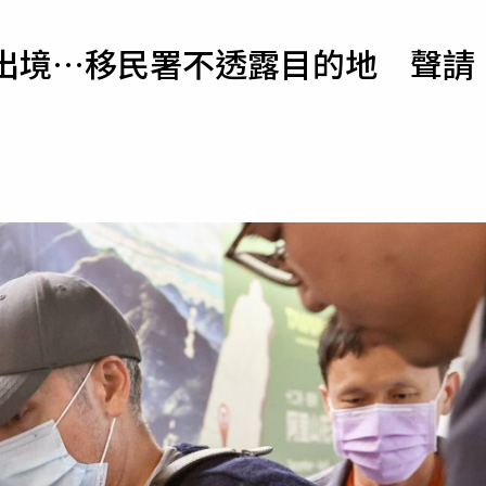
寵物
逐出境…移民署不透露目的地 聲請
運勢
運動
梅酒