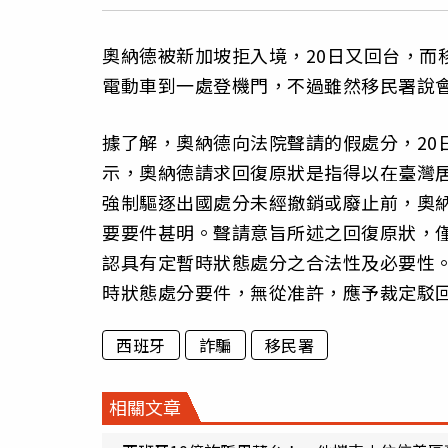
奧納德被新加坡拒入境，20日又回台，而
電動車到一處登機門，不過雖然移民署說
據了解，奧納德向法院聲請的假處分，20
示，奧納德請求回復原狀是指得以在臺灣
強制驅逐出國處分未經撤銷或廢止前，奧
要要件甚明。聲請意旨所述之回復原狀，
認具有定暫時狀態處分之合法性及必要性。
時狀態處分要件，無從准許，應予裁定駁
西班牙
詐騙
移民署
相關文章