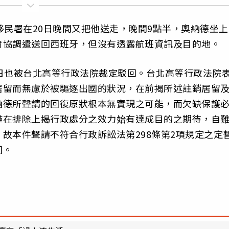
移民署在20日晚間又把他送走，晚間9點半，奧納德坐上
會協調遣送回西班牙，但沒有透露航班資訊及目的地。
日也被台北高等行政法院裁定駁回。台北高等行政法院
居留而無慮於被驅逐出國的狀況，在前揭所述註銷居留
納德所聲請的回復原狀根本無實現之可能，而欠缺保護
僅在排除上揭行政處分之效力始有達成目的之期待，自
故本件聲請不符合行政訴訟法第298條第2項規定之定
回。