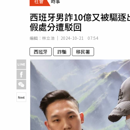
社會
時事
人物
汽車
西班牙男詐10億又被驅
專欄
假處分遭駁回
房產新勢力
編輯：
林立浩
2024-10-21 07:54
西班牙
詐騙
移民署
Next