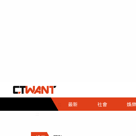
社會首頁
娛樂首頁
財經首頁
政
:::
最新
社會
娛
時事
即時
熱線
:::
直擊
大條
人物
調查
專題
３Ｃ