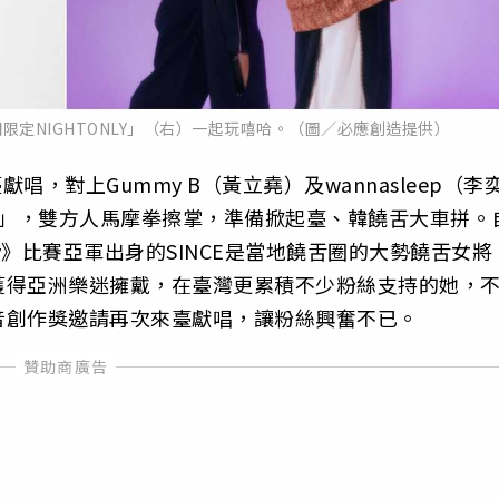
間限定NIGHTONLY」（右）一起玩嘻哈。（圖／必應創造提供）
唱，對上Gummy B（黃立堯）及wannasleep（李
LY」，雙方人馬摩拳擦掌，準備掀起臺、韓饒舌大車拼。
oney》比賽亞軍出身的SINCE是當地饒舌圈的大勢饒舌女將
獲得亞洲樂迷擁戴，在臺灣更累積不少粉絲支持的她，
音創作獎邀請再次來臺獻唱，讓粉絲興奮不已。