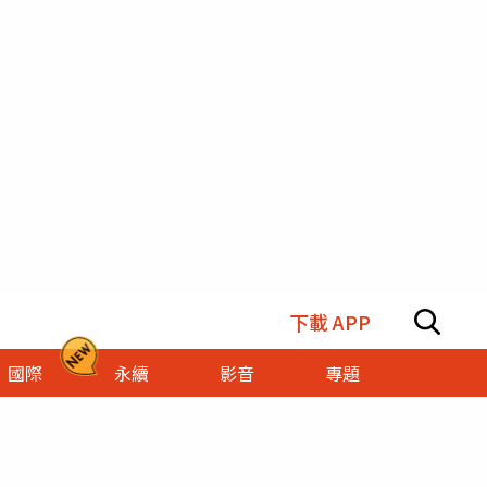
下載 APP
國際
永續
影音
專題