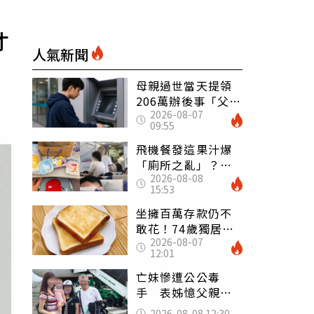
才
人氣新聞
母親過世當天提領
206萬辦後事「父子
2026-08-07
遭判刑」 律師：
09:55
搶錢先下手是罪
飛機餐發這果汁爆
「廁所之亂」？乘
2026-08-08
客崩潰：差點丟大
15:53
臉 醫揭3類人別亂
喝
坐擁百萬存款仍不
敢花！74歲獨居翁
2026-08-07
「1餐只吃1片吐
12:01
司」 半年後暴瘦
嚇壞女兒
亡妹慘遭公公毒
手 表姊憶父親節
前夕：小舅舅仍到
2026-08-08 12:30