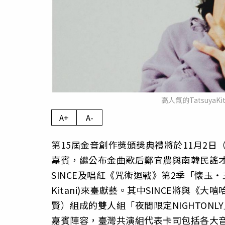
高人氣的Tatsuya
A+
A-
第15屆金音創作獎頒獎典禮將於11月2
嘉賓，繼公布金曲歌后鄭宜農與南韓民謠
SINCE及唱紅《咒術迴戰》第2季「懐玉‧
Kitani)來臺獻藝。其中SINCE將與《大嘻
賢）組成的雙人組「夜間限定NIGHTON
嘉賓陣容，臺灣共演組代表卡司包括各大