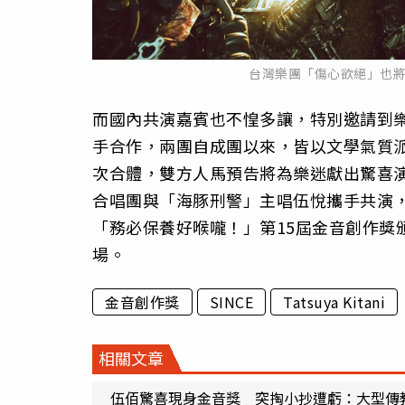
台灣樂團「傷心欲絕」也
而國內共演嘉賓也不惶多讓，特別邀請到
手合作，兩團自成團以來，皆以文學氣質
次合體，雙方人馬預告將為樂迷獻出驚喜
合唱團與「海豚刑警」主唱伍悅攜手共演
「務必保養好喉嚨！」第15屆金音創作獎
場。
金音創作獎
SINCE
Tatsuya Kitani
相關文章
伍佰驚喜現身金音獎 突掏小抄遭虧：大型傳