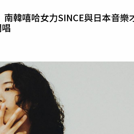
寵物
南韓嘻哈女力SINCE與日本音樂
運勢
開唱
運動
梅酒