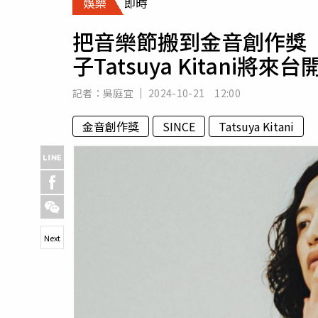
娛樂
即時
人物
汽車
把音樂節搬到金音創作獎 
專欄
子Tatsuya Kitani將來台
房產新勢力
記者：
吳庭宜
2024-10-21 12:00
金音創作獎
SINCE
Tatsuya Kitani
Next