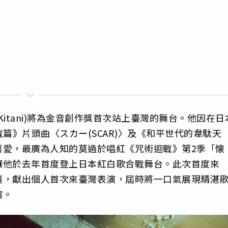
 Kitani)將為金音創作獎首次站上臺灣的舞台。他因在日
戰篇》片頭曲〈スカー(SCAR)〉及《和平世代的韋駄天
喜愛，最廣為人知的莫過於唱紅《咒術迴戰》第2季「懐
讓他於去年首度登上日本紅白歌合戰舞台。此次首度來
臺，獻出個人首次來臺灣表演，屆時將一口氣展現精湛
演。