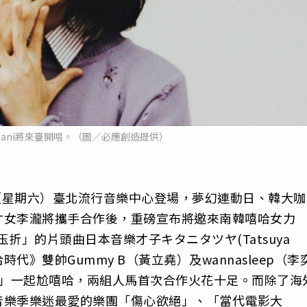
Kitani將來臺開唱。（圖／必應創造提供）
日（星期六）臺北流行音樂中心登場，夢幻連動日、韓大咖
才女李瀧將攜手合作後，重磅宣布將邀來南韓嘻哈女力
玉折」的片頭曲日本音樂才子キタニタツヤ(Tatsuya
哈時代》雙帥Gummy B（黃立堯）及wannasleep（李
LY」一起尬嘻哈，兩組人馬首次合作火花十足。而除了海
音樂季樂迷最愛的樂團「傷心欲絕」、「當代電影大