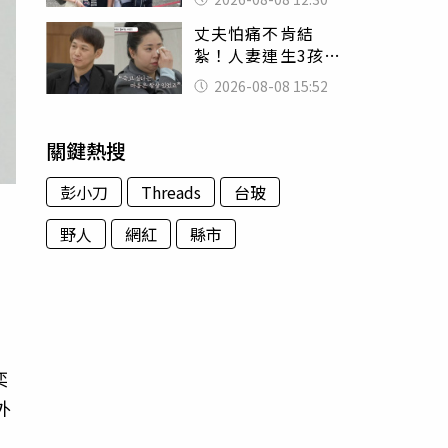
殯儀館陪她說話
丈夫怕痛不肯結
紮！人妻連生3孩
控遭家暴淚喊：真
2026-08-08 15:52
的好累
關鍵熱搜
彭小刀
Threads
台玻
野人
網紅
縣市
奕
外