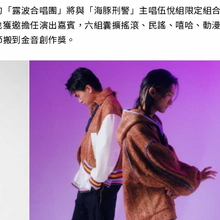
的「露波合唱團」將與「海豚刑警」主唱伍悅組限定組
也獲邀擔任演出嘉賓，六組囊擴搖滾、民謠、嘻哈、動
節搬到金音創作獎。