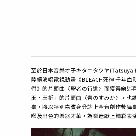
至於日本音樂才子キタニタツヤ(Tatsuya
陸續演唱電視動畫《BLEACH死神 千年血
們》的片頭曲〈聖者の行進〉而獲得樂迷
玉‧玉折」的片頭曲〈青のすみか〉，也
臺，將以特別嘉賓身分站上金音創作獎舞
喉及出色的樂器才華，為樂迷獻上精彩表