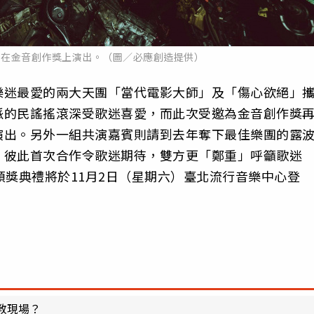
將在金音創作獎上演出。（圖／必應創造提供）
樂迷最愛的兩大天團「當代電影大師」及「傷心欲絕」
派的民謠搖滾深受歌迷喜愛，而此次受邀為金音創作獎
演出。另外一組共演嘉賓則請到去年奪下最佳樂團的露
，彼此首次合作令歌迷期待，雙方更「鄭重」呼籲歌迷
頒獎典禮將於11月2日（星期六）臺北流行音樂中心登
教現場？