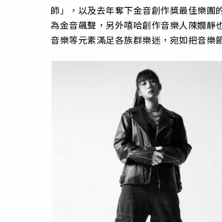
師」，以及去年奪下金音創作獎最佳樂團
為金音飆聲，另外嘻哈創作音樂人陳嫺靜
音樂等元素滿足各族群樂迷，宛如把音樂