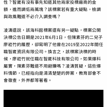
性？智崴有沒有事先知道其他兩家投標廠商的金
額，進而調低兩萬塊？該標案若有重大疑點，檢調
與政風難道不必介入調查嗎？
凌濤還說，該海科館標案還有另一疑點，標案公開
決標公告日期是2021年6月1日，但陳素芬的二兒子
廖崧竹的履歷，卻寫明了他曾在2019至2022年間任
職智崴資訊有限公司。換言之，該標案決標的時
候，廖崧竹就任職在智崴科技有限公司，如果爆料
屬實，陳素芬難道不用避嫌嗎？凌濤質疑，這些爆
料情節，已經指向是清清楚楚的弊案，教育部會不
會徹查，外界都等著看。