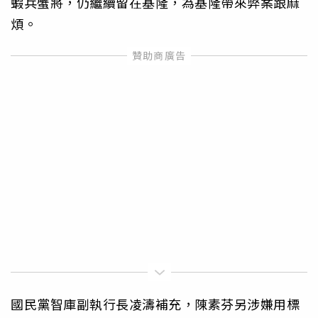
蝦兵蟹將，仍繼續留在基隆，為基隆帶來弊案跟麻
煩。
國民黨智庫副執行長凌濤補充，陳素芬另涉嫌用標