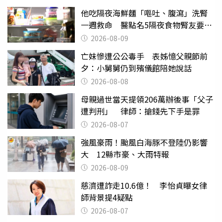
他吃隔夜海鮮麵「嘔吐、腹瀉」洗腎
一週救命 醫點名5隔夜食物腎友要注
意
2026-08-09
亡妹慘遭公公毒手 表姊憶父親節前
夕：小舅舅仍到殯儀館陪她說話
2026-08-08
母親過世當天提領206萬辦後事「父子
遭判刑」 律師：搶錢先下手是罪
2026-08-07
強風豪雨！颱風白海豚不登陸仍影響
大 12縣市豪、大雨特報
2026-08-09
慈濟遭詐走10.6億！ 李怡貞曝女律
師背景提4疑點
2026-08-07