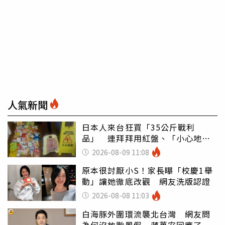
人氣新聞
日本人來台狂買「35公斤戰利
品」 連拜拜用紅盤、「小心地
滑」告示牌也帶回家
2026-08-09 11:08
原本很討厭小S！家長曝「校慶1舉
動」讓她徹底改觀 網友洗版認證
2026-08-08 11:03
白海豚外圍環流襲北台灣 網友問
為何沒放颱風假 蔣萬安回應了