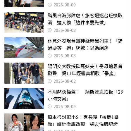
2026-08-09
颱風白海豚肆虐！旅客遇返台班機取
消 達人勸「這件事要先做」
2026-08-08
他意外發現台鐵神級暗黑列車！「錯
過要等一週」網驚：以為絕跡
2026-08-08
陽明交大教授砍死妹夫！岳母追思首
發聲 揭11年經營真相駁「爭產」
2026-08-02
不用熬夜操盤！ 納斯達克拍板「23
小時交易」
2026-08-09
原本很討厭小S！家長曝「校慶1舉
動」讓她徹底改觀 網友洗版認證