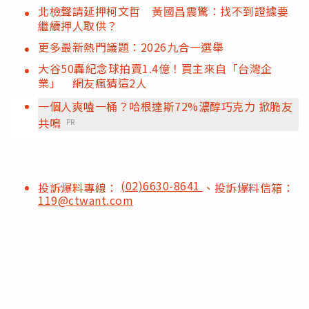
北檢聲請延押柯文哲 黃國昌震驚：找不到證據要
繼續押人取供？
更多最新熱門議題：2026九合一選舉
大谷50轟紀念球拍賣1.4億！買主來自「台灣企
業」 網友瘋猜這2人
一個人爽嗑一桶？哈根達斯72%濃醇巧克力 掀脆友
共鳴
PR
(02)6630-8641
投訴爆料專線：
、投訴爆料信箱：
119@ctwant.com