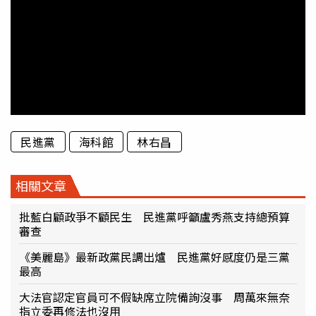
民進黨
海科館
林右昌
相關文章
批藍白顧政爭不顧民生 民進黨呼籲盧秀燕支持總預算
審查
《美麗島》最新政黨民調出爐 民進黨好感度仍是三黨
最高
大法官認定官員可不假缺席立院備詢沒事 周萬來無奈
指立委再修法也沒用