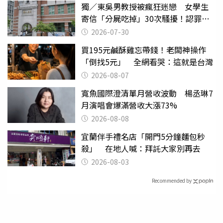
獨／東吳男教授被瘋狂迷戀 女學生
寄信「分屍吃掉」30次騷擾！認罪免
關
2026-07-30
買195元鹹酥雞忘帶錢！老闆神操作
「倒找5元」 全網看哭：這就是台灣
2026-08-07
寬魚國際澄清單月營收波動 楊丞琳7
月演唱會爆滿營收大漲73%
2026-08-08
宜蘭伴手禮名店「開門5分鐘麵包秒
殺」 在地人喊：拜託大家別再去
2026-08-03
Recommended by