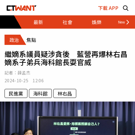
跳至主要內容區塊
下載 APP
最新
社會
娛樂
財經
政治
焦點
繼嫡系議員疑涉貪後 藍營再爆林右昌
嫡系子弟兵海科館長耍官威
記者：
薛孟杰
2024-10-25 12:06
民進黨
海科館
林右昌