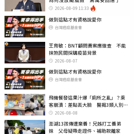
2026-08-09 11:33
做到這點才有資格說愛你
台灣癌症基金會
王育敏：BNT顧問費案應徹查 不能
抹煞民間採購疫苗背景
2026-08-07
做到這點才有資格說愛你
台灣癌症基金會
飛機餐發這果汁爆「廁所之亂」？乘
客崩潰：差點丟大臉 醫揭3類人別亂
喝
2026-08-08
澎湖13孩傳遭棄養！兄姊打工養弟
妹 父母疑帶走證件、補助款離家