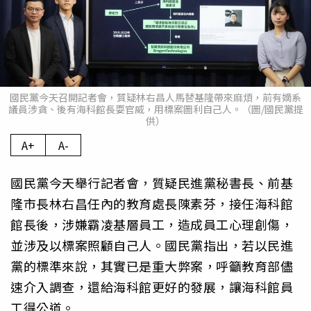
國民黨今天召開記者會，質疑林右昌人馬替基隆帶來麻煩，前有嫡系
議員涉貪、後有海科館長耍官威，用標案圖利自己人。（圖/國民黨提
供）
A+
A-
國民黨今天舉行記者會，質疑民進黨秘書長、前基
隆市長林右昌任內的教育處長陳素芬，接任海科館
館長後，涉嫌霸凌基層員工，造成員工心理創傷，
並涉及以標案照顧自己人。國民黨指出，若以民進
黨的標準來說，其實已是重大弊案，呼籲教育部儘
速介入調查，還給海科館更好的發展，讓海科館員
工得公道。