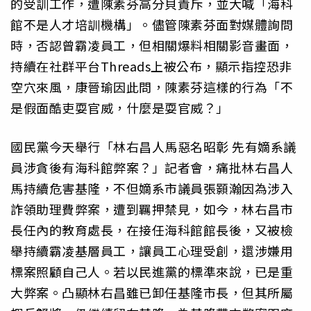
的受訓工作，遭陳素芬高分貝責斥，並大喊「海科
館不是人才培訓機構」。儘管陳素芬面對媒體詢問
時，否認曾霸凌員工，但相關爆料相關影音畫面，
持續在社群平台Threads上被公布，顯示指控恐非
空穴來風，康晉瑜因此問，陳素芬這樣的行為「不
是假面酷吏耍官威，什麼是耍官威？」
國民黨今天舉行「林右昌人馬惡名昭彰 先有嫡系議
員涉貪後有海科館弊案？」記者會，痛批林右昌人
馬持續危害基隆，不但嫡系市議員張顥瀚因為涉入
詐領助理費弊案，遭到羈押禁見，如今，林右昌市
長任內的教育處長，在接任海科館館長後，又被檢
舉持續霸凌基層員工，讓員工心理受創，還涉嫌用
標案照顧自己人。若以民進黨的標準來說，已是重
大弊案。凸顯林右昌雖已卸任基隆市長，但其所屬