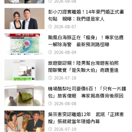
2026-08-08
彭小刀證實離婚！14年豪門婚正式畫
句點 親曝：我們還是家人
2026-08-07
颱風白海豚正在「瘦身」！專家估週
一解除海警 最新預測路徑曝
2026-08-09
旅遊變認親！陸男幫台灣遊客拍照
閒聊驚覺「是失聯大伯」奇蹟重逢
2026-07-18
機場酪梨吐司要價6百！「只有一片麵
包」旅客傻眼 專家揭高價背後原因
2026-08-08
吳宗憲突認離婚12年 起底「正牌憲
嫂」張葳葳當年隱婚內幕
2026-07-19