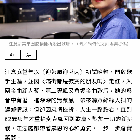
江念庭當年因感情挫折淡出歌壇。（圖／尚時代文創娛樂提供）
A+
A-
江念庭當年以〈迎著風迎著雨〉初試啼聲，開啟歌
手生涯，並因〈滿街都是寂寞的朋友嗎〉走紅，入
圍金曲新人獎，第二專輯又角逐金曲歌后，她的嗓
音中有著一種深深的無奈感，帶來聽眾絲絲入扣的
濃郁情感，但卻因感情挫折，人生一路跌宕，直到
62歲那年才重拾麥克風回到歌壇。對於一切的新挑
戰，江念庭都帶著感恩的心和勇氣，一步一步踏實
築夢。