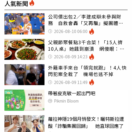
人氣新聞
公司債出包2／李建成辯未參與財
務 自救會轟「又再騙」擬團體訴
訟
2026-08-10 06:00
父親節聚餐點3千合菜！「15人擠
10人桌」她餓到崩潰 網傻眼：讓
店家看笑話
2026-08-09 14:23
外籍車手來台「領完就跑」！4人快
閃犯案全栽了 機場也逃不掉
2026-08-09 11:49
帶著皮克敏一起出門吧
Pikmin Bloom
蘿拉神隱19個月悄發文！曬特斯拉遭
酸「詐騙集團回歸」 她直球回應了