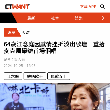
跳至主要內容區塊
下載 APP
最新
社會
娛樂
財經
娛樂
即時
64歲江念庭因感情挫折淡出歌壇 重拾
麥克風舉辦首場個唱
記者：
吳孟倫
2024-10-25 13:05
江念庭
駐唱歌手
民歌五十