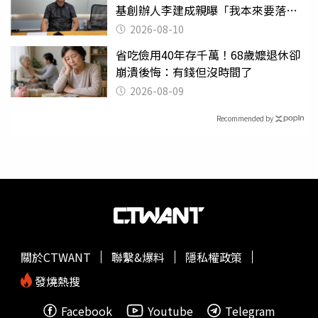
基創辦人李建成親曝「我本來要落
跑」
2026-08-10
省吃儉用40年存千萬！68歲嬤退休卻
崩潰後悔：有錢但沒時間了
2026-08-09
Recommended by
關於CTWANT
聯繫&爆料
隱私權政策
發燒熱搜
Facebook
Youtube
Telegram