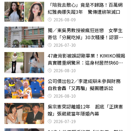
「陪我去散心」竟是不歸路！百萬網
紅雅典娜失蹤3年 驚傳遭綁架滅口
2026-08-09
獨／東吳男教授被瘋狂迷戀 女學生
寄信「分屍吃掉」30次騷擾！認罪免
關
2026-07-30
47歲背影被誤認剛畢業！KIMIKO親揭
真實體重網驚呆：這身材居然快60公
斤？
2026-08-10
公司債出包2／李建成辯未參與財務
自救會轟「又再騙」擬團體訴訟
2026-08-10
吳宗憲突認離婚12年 起底「正牌憲
嫂」張葳葳當年隱婚內幕
2026-07-19