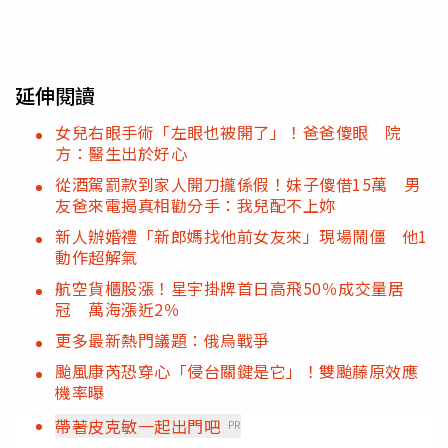
延伸閱讀
女兒右眼手術「左眼也被開了」！爸爸傻眼 院
方：醫生出於好心
從酒駕罰款到家人開刀攏係假！妹子傻借15萬 男
友爸來電揭真相勸分手：我兒配不上妳
新人辦婚禮「新郎媽找他前女友來」現場鬧僵 他1
動作超解氣
航空貨櫃股漲！星宇掛牌首日高飛50％成交量居
冠 萬海漲近2％
更多最新熱門議題：俄烏戰爭
颱風康芮恐穿心「侵台關鍵是它」！雙颱藤原效應
機率曝
帶著皮克敏一起出門吧
PR