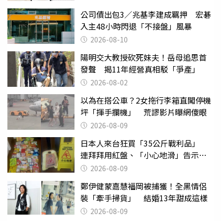
公司債出包3／兆基李建成羈押 宏碁
入主48小時閃退「不接盤」風暴
2026-08-10
陽明交大教授砍死妹夫！岳母追思首
發聲 揭11年經營真相駁「爭產」
2026-08-02
以為在搭公車？2女拖行李箱直闖停機
坪「揮手攔機」 荒謬影片曝網傻眼
2026-08-09
日本人來台狂買「35公斤戰利品」
連拜拜用紅盤、「小心地滑」告示牌
也帶回家
2026-08-09
鄭伊健蒙嘉慧福岡被捕獲！全黑情侶
裝「牽手掃貨」 結婚13年甜成這樣
2026-08-09