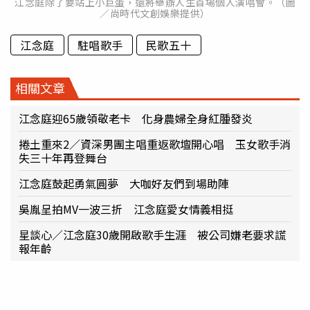
江念庭除了要站上小巨蛋，還將舉辦人生首場個人演唱會。（圖
／尚時代文創娛樂提供）
江念庭
駐唱歌手
民歌五十
相關文章
江念庭迎65歲領敬老卡 化身農婦全身紅腫發炎
捲土重來2／資深男團主唱重返歌壇開心唱 玉女歌手消
失三十年再登舞台
江念庭鼓起勇氣圓夢 大咖好友們到場助陣
吳胤呈拍MV一波三折 江念庭愛女情義相挺
星談心／江念庭30歲開啟歌手生涯 被公司嫌老要求謊
報年齡