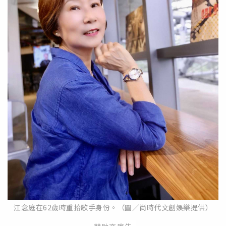
江念庭在62歲時重拾歌手身份。（圖／尚時代文創娛樂提供）