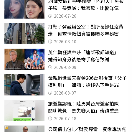
24歲女做正顎手術變「地包天」鞋拔
子臉 醫竟喊：我喜歡，比較洋氣
2026-07-26
打靶子彈藏辦公室！副所長卸任沒帶
走 偷查情敵個資被搜曝多年秘密
2026-08-10
黃仁勳狂讚華莎「連新歌都知道」
她得知身分後急寄手寫信致謝
2026-08-09
母親過世當天提領206萬辦後事「父子
遭判刑」 律師：搶錢先下手是罪
2026-08-07
旅遊變認親！陸男幫台灣遊客拍照
閒聊驚覺「是失聯大伯」奇蹟重逢
2026-07-18
公司債出包1／財務爆雷 獨家專訪兆