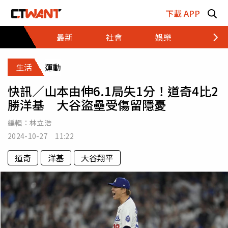
跳至主要內容區塊
下載 APP
最新
社會
娛樂
財經
生活
運動
快訊／山本由伸6.1局失1分！道奇4比2
勝洋基 大谷盜壘受傷留隱憂
編輯：
林立浩
2024-10-27 11:22
道奇
洋基
大谷翔平