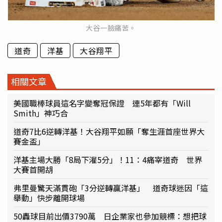
大谷一臉痛苦。
道奇
洋基
大谷翔平
相關文章
美國職棒球員這名字變奪冠保證 連5年都有「Will
Smith」神巧合
道奇7比6逆轉洋基！大谷翔平如願「奪生涯首座世界大
賽金盃」
洋基主場大勝「8局下灌5分」！11：4痛宰道奇 世界
大賽首開胡
弗里曼驚天滿貫砲「3分逆轉贏洋基」 道奇球迷因「這
舉動」快步離開球場
50轟球目前出價3790萬 日企業家也參加競標：想把球