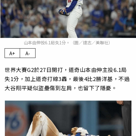
山本由伸投6.1局失1分。（圖／達志／美聯社）
A+
A-
世界大賽G2於27日開打，道奇山本由伸主投6.1局
失1分，加上道奇打線3轟，最後4比2勝洋基，不過
大谷翔平疑似盜壘傷到左肩，也留下了隱憂。