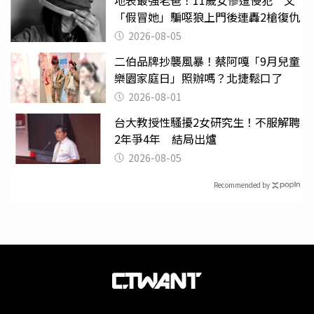
地表最強老爸！11歲女慘遭侵犯 父
「假冒她」騙噁狼上門後連轟2槍復仇
2026-08-05
二伯品牌抄襲風暴！蔡阿嘎「9月兒童
樂園家庭日」照辦嗎？北捷鬆口了
2026-08-01
台大教授性騷擾2女研究生！不服解聘
2年爭4年 結局出爐
2026-08-05
Recommended by