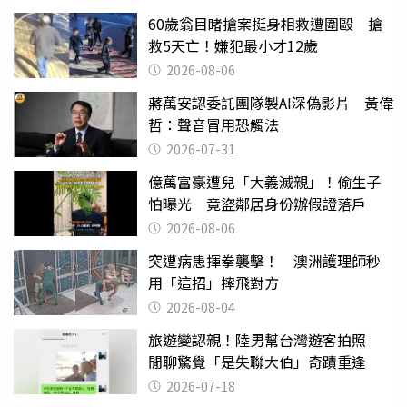
60歲翁目睹搶案挺身相救遭圍毆 搶
救5天亡！嫌犯最小才12歲
2026-08-06
蔣萬安認委託團隊製AI深偽影片 黃偉
哲：聲音冒用恐觸法
2026-07-31
億萬富豪遭兒「大義滅親」！偷生子
怕曝光 竟盜鄰居身份辦假證落戶
2026-08-06
突遭病患揮拳襲擊！ 澳洲護理師秒
用「這招」摔飛對方
2026-08-04
旅遊變認親！陸男幫台灣遊客拍照
閒聊驚覺「是失聯大伯」奇蹟重逢
2026-07-18