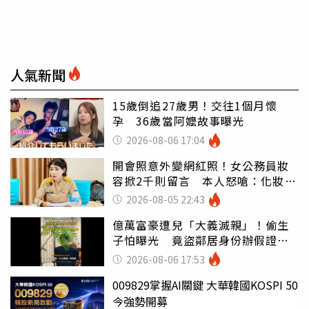
人氣新聞
15歲倒追27歲男！交往1個月懷
孕 36歲當阿嬤故事曝光
2026-08-06 17:04
開會照意外變網紅照！女公務員妝
容掀2千則留言 本人怒嗆：化妝有
錯嗎
2026-08-05 22:43
億萬富豪遭兒「大義滅親」！偷生
子怕曝光 竟盜鄰居身份辦假證落
戶
2026-08-06 17:53
009829掌握AI關鍵 大華韓國KOSPI 50
今強勢開募