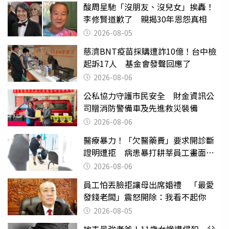
酸周星馳「沒朋友、沒兒女」挨轟！
李修賢道歉了 親揭30年恩怨真相
2026-08-05
慈濟BNT疫苗採購遭詐10億！台中檢
起訴17人 基金會發聲回應了
2026-08-06
公私協力守護市民安全 財金資訊公
司贈消防警備車及先進救災裝備
2026-08-06
醫療暴力！「欠醫藥費」要求開診斷
證明遭拒 病患暴打耕莘員工畫面曝
光
2026-08-06
員工怕丟臉拒讓母出席婚禮 「最愛
發錢老闆」震怒開除：我看不起你
2026-08-05