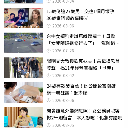
2026-08-04
15歲倒追27歲男！交往1個月懷孕
36歲當阿嬤故事曝光
2026-08-06
台中女遛狗走斑馬線遭撞亡！母慟
「女兒隨媽祖修行去了」 駕駛過失
致死判9月
2026-07-26
陽明交大教授砍死妹夫！岳母追思首
發聲 揭11年經營真相駁「爭產」
2026-08-02
24歲存款破百萬！她公開致富關鍵
網一看狂讚：超孝順
2026-08-06
開會照意外變網紅照！女公務員妝容
掀2千則留言 本人怒嗆：化妝有錯嗎
2026-08-05