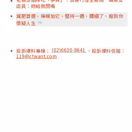
店員：妳給我閉嘴
減肥首選，檸檬加它，堅持一週，腰細了，瘦到你
懷疑人生
PR
(02)6630-8641
投訴爆料專線：
、投訴爆料信箱：
119@ctwant.com