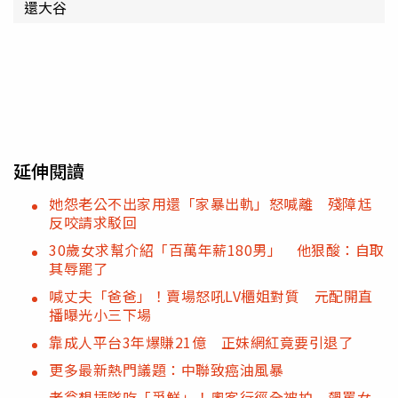
還大谷
延伸閱讀
她怨老公不出家用還「家暴出軌」怒喊離 殘障尪
反咬請求駁回
30歲女求幫介紹「百萬年薪180男」 他狠酸：自取
其辱罷了
喊丈夫「爸爸」！賣場怒吼LV櫃姐對質 元配開直
播曝光小三下場
靠成人平台3年爆賺21億 正妹網紅竟要引退了
更多最新熱門議題：中聯致癌油風暴
老翁想插隊吃「爭鮮」！奧客行徑全被拍 飆罵女