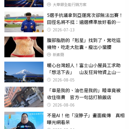
大華銀全能行銷方案
5選手抗議拿到亞運席次卻無法出賽！
田徑名將不挺：遴選標準放好看的
嗎？
2026-07-13
腹部脂肪的「剋星」找到了，常吃這
幾物，吃走大肚囊，瘦出小蠻腰
新素簡
暖心台灣超人！富士山小屋員工求助
「想活下去」 山友狂背物資上山：
台灣真的是寶島
2026-08-05
「車是我的、油也是我的」睡車竟被
收住宿費 官方一句話打臉飯店
2026-08-06
不是AI！他「沒脖子」畫面瘋傳 真相
曝光網看呆