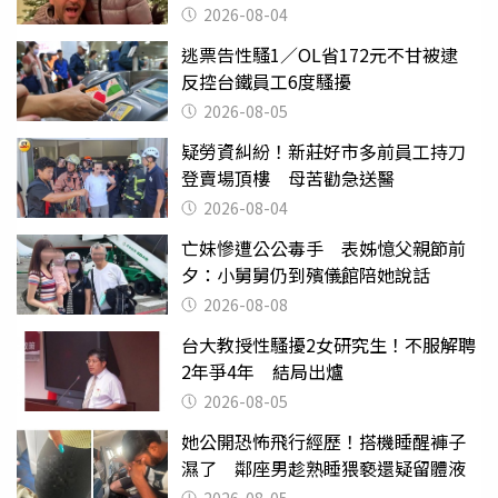
2026-08-04
逃票告性騷1／OL省172元不甘被逮
反控台鐵員工6度騷擾
2026-08-05
疑勞資糾紛！新莊好市多前員工持刀
登賣場頂樓 母苦勸急送醫
2026-08-04
亡妹慘遭公公毒手 表姊憶父親節前
夕：小舅舅仍到殯儀館陪她說話
2026-08-08
台大教授性騷擾2女研究生！不服解聘
2年爭4年 結局出爐
2026-08-05
她公開恐怖飛行經歷！搭機睡醒褲子
濕了 鄰座男趁熟睡猥褻還疑留體液
2026-08-05