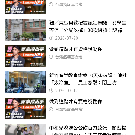
台灣癌症基金會
獨／東吳男教授被瘋狂迷戀 女學生
寄信「分屍吃掉」30次騷擾！認罪免
關
2026-07-30
做到這點才有資格說愛你
台灣癌症基金會
新竹音樂教室命案10天後復課！他批
「太冷血」 員工怒駁：閉上嘴
2026-07-17
做到這點才有資格說愛你
台灣癌症基金會
中和兒媳遭公公砍百刀致死 閨密揭
「全家都惡魔」：丈夫在老婆時懷孕