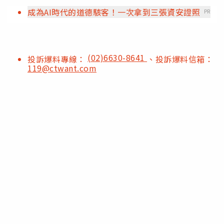
成為AI時代的道德駭客！一次拿到三張資安證照
PR
(02)6630-8641
投訴爆料專線：
、投訴爆料信箱：
119@ctwant.com