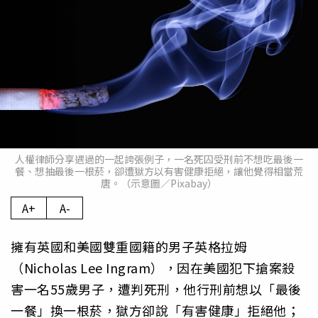
人權律師分享遇過的一起誇張例子，一名死囚受刑前不想吃最後一
餐、想抽最後一根菸，卻遭獄方以有害健康拒絕，讓他覺得相當荒
唐。（示意圖／Pixabay）
A+
A-
擁有英國和美國雙重國籍的男子英格拉姆
（Nicholas Lee Ingram），因在美國犯下搶案殺
害一名55歲男子，遭判死刑，他行刑前想以「最後
一餐」換一根菸，獄方卻說「有害健康」拒絕他；