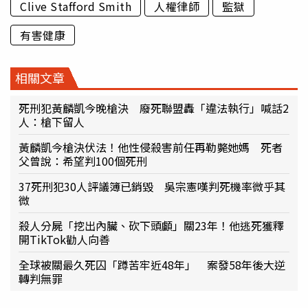
Clive Stafford Smith
人權律師
監獄
有害健康
相關文章
死刑犯黃麟凱今晚槍決 廢死聯盟轟「違法執行」喊話2
人：槍下留人
黃麟凱今槍決伏法！他性侵殺害前任再勒斃她媽 死者
父曾說：希望判100個死刑
37死刑犯30人評議簿已銷毀 吳宗憲嘆判死機率微乎其
微
殺人分屍「挖出內臟、砍下頭顱」關23年！他逃死獲釋
開TikTok勸人向善
全球被關最久死囚「蹲苦牢近48年」 案發58年後大逆
轉判無罪