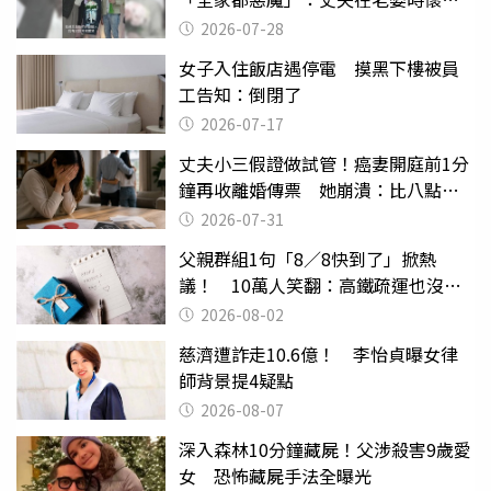
摔東西
2026-07-28
女子入住飯店遇停電 摸黑下樓被員
工告知：倒閉了
2026-07-17
丈夫小三假證做試管！癌妻開庭前1分
鐘再收離婚傳票 她崩潰：比八點檔
還扯
2026-07-31
父親群組1句「8／8快到了」掀熱
議！ 10萬人笑翻：高鐵疏運也沒列
父親節
2026-08-02
慈濟遭詐走10.6億！ 李怡貞曝女律
師背景提4疑點
2026-08-07
深入森林10分鐘藏屍！父涉殺害9歲愛
女 恐怖藏屍手法全曝光