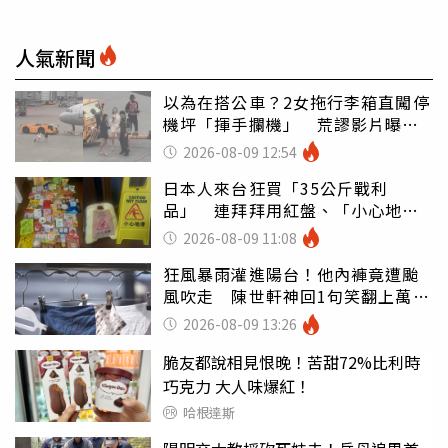
人氣新聞
以為在搭公車？2女拖行李箱直闖停
機坪「揮手攔機」 荒謬影片曝網
傻眼
2026-08-09 12:54
日本人來台狂買「35公斤戰利
品」 連拜拜用紅盤、「小心地
滑」告示牌也帶回家
2026-08-09 11:08
狂風暴雨灌進陽台！他內褲竟遭颱
風吹走 陳世軒神回1句笑翻上萬網
友
2026-08-09 13:26
脆友都說相見恨晚！苦甜72%比利時
巧克力 大人味爆紅！
哈根達斯