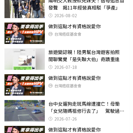
陽明交大教授砍死妹夫！岳母追思首
發聲 揭11年經營真相駁「爭產」
2026-08-02
做到這點才有資格說愛你
台灣癌症基金會
旅遊變認親！陸男幫台灣遊客拍照
閒聊驚覺「是失聯大伯」奇蹟重逢
2026-07-18
做到這點才有資格說愛你
台灣癌症基金會
台中女遛狗走斑馬線遭撞亡！母慟
「女兒隨媽祖修行去了」 駕駛過失
致死判9月
2026-07-26
做到這點才有資格說愛你