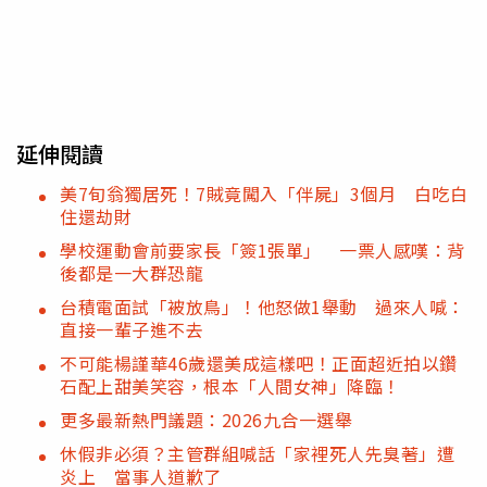
延伸閱讀
美7旬翁獨居死！7賊竟闖入「伴屍」3個月 白吃白
住還劫財
學校運動會前要家長「簽1張單」 一票人感嘆：背
後都是一大群恐龍
台積電面試「被放鳥」！他怒做1舉動 過來人喊：
直接一輩子進不去
不可能楊謹華46歲還美成這樣吧！正面超近拍以鑽
石配上甜美笑容，根本「人間女神」降臨！
更多最新熱門議題：2026九合一選舉
休假非必須？主管群組喊話「家裡死人先臭著」遭
炎上 當事人道歉了