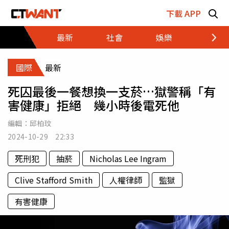
跳至主要內容區塊
下載 APP
最新
社會
娛樂
財經
國際
最新
死囚最後一餐想換一支菸…獄警稱「有
害健康」拒絕 幾小時後電死他
編輯：
邱柏玟
2024-10-29 22:33
死刑犯
抽菸
Nicholas Lee Ingram
Clive Stafford Smith
人權律師
監獄
有害健康