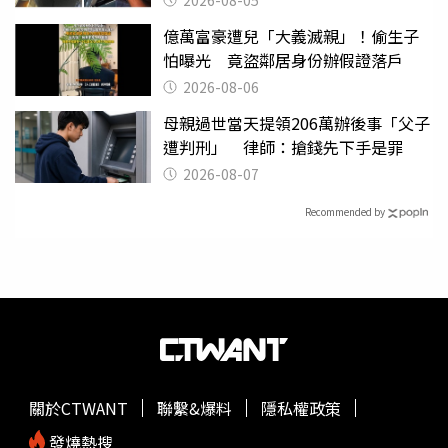
億萬富豪遭兒「大義滅親」！偷生子
怕曝光 竟盜鄰居身份辦假證落戶
2026-08-06
母親過世當天提領206萬辦後事「父子
遭判刑」 律師：搶錢先下手是罪
2026-08-07
Recommended by
關於CTWANT
聯繫&爆料
隱私權政策
發燒熱搜