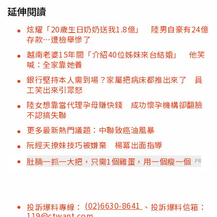
延伸閱讀
炫耀「20歲生日奶奶送我1.8億」 陸男自豪有24億
存款…遭檢舉慘了
越南老婆15年間「介紹40位姊妹來台結婚」 他笑
喊：全家靠她養
銀行堅持本人需到場？家屬把病床都推出來了 員
工笑出來引眾怒
陸女想靠當代理孕母賺快錢 成功懷孕機構卻翻臉
不認搞失聯
更多最新熱門議題：中聯致癌油風暴
阮經天撩妹技巧被嫌棄 楊冪出面指導
肚腩一抓一大把，只需1個雞蛋，用一個瘦一個
PR
(02)6630-8641
投訴爆料專線：
、投訴爆料信箱：
119@ctwant.com