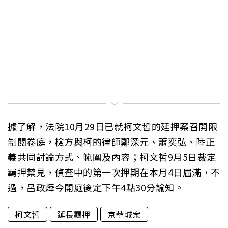
據了解，法院10月29日已就柯文哲的延押案召開限
制閱卷庭，檢方與柯的律師鄭深元、蕭奕弘、陸正
義共同討論方式、範圍及內容；柯文哲9月5日裁定
羈押禁見，偵查中的第一次押期在本月4日屆滿，不
過，呂政燁今開庭後定下午4點30分諭知。
柯文哲
延長羈押
京華城案