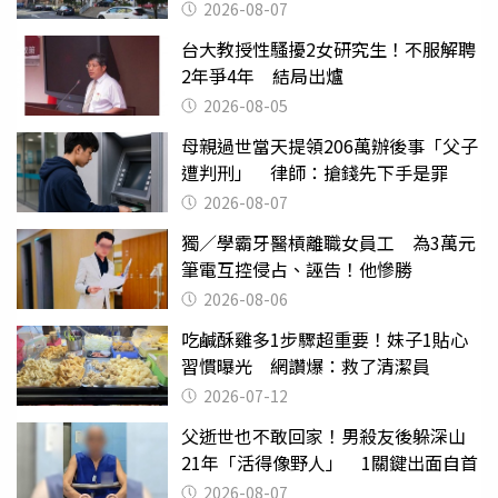
2026-08-07
台大教授性騷擾2女研究生！不服解聘
2年爭4年 結局出爐
2026-08-05
母親過世當天提領206萬辦後事「父子
遭判刑」 律師：搶錢先下手是罪
2026-08-07
獨／學霸牙醫槓離職女員工 為3萬元
筆電互控侵占、誣告！他慘勝
2026-08-06
吃鹹酥雞多1步驟超重要！妹子1貼心
習慣曝光 網讚爆：救了清潔員
2026-07-12
父逝世也不敢回家！男殺友後躲深山
21年「活得像野人」 1關鍵出面自首
2026-08-07