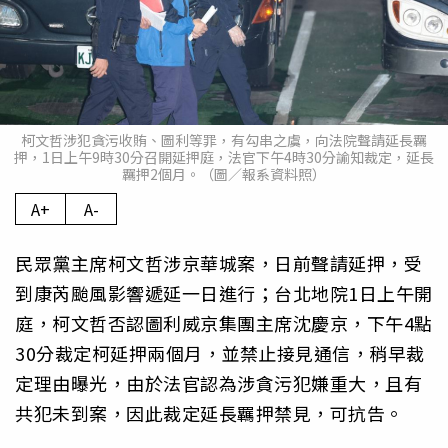
柯文哲涉犯貪污收賄、圖利等罪，有勾串之虞，向法院聲請延長羈
押，1日上午9時30分召開延押庭，法官下午4時30分諭知裁定，延長
羈押2個月。（圖／報系資料照）
A+
A-
民眾黨主席柯文哲涉京華城案，日前聲請延押，受
到康芮颱風影響遞延一日進行；台北地院1日上午開
庭，柯文哲否認圖利威京集團主席沈慶京，下午4點
30分裁定柯延押兩個月，並禁止接見通信，稍早裁
定理由曝光，由於法官認為涉貪污犯嫌重大，且有
共犯未到案，因此裁定延長羈押禁見，可抗告。