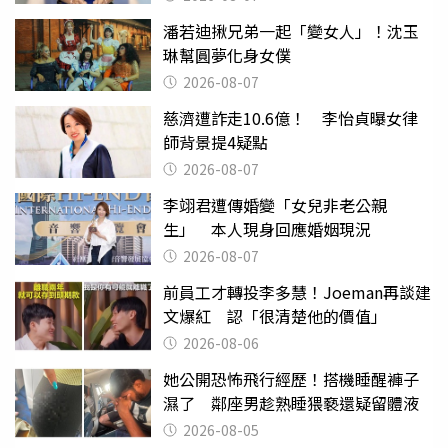
潘若迪揪兄弟一起「變女人」！沈玉
琳幫圓夢化身女僕
2026-08-07
慈濟遭詐走10.6億！ 李怡貞曝女律
師背景提4疑點
2026-08-07
李翊君遭傳婚變「女兒非老公親
生」 本人現身回應婚姻現況
2026-08-07
前員工才轉投李多慧！Joeman再談建
文爆紅 認「很清楚他的價值」
2026-08-06
她公開恐怖飛行經歷！搭機睡醒褲子
濕了 鄰座男趁熟睡猥褻還疑留體液
2026-08-05