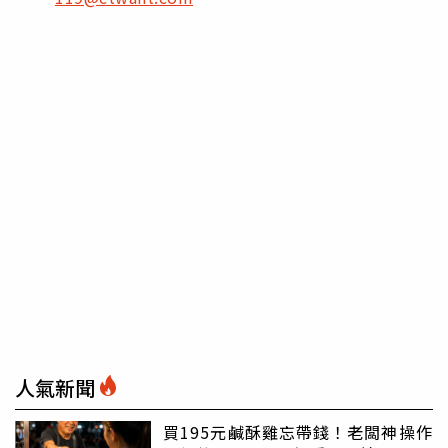
人氣新聞
買195元鹹酥雞忘帶錢！老闆神操作