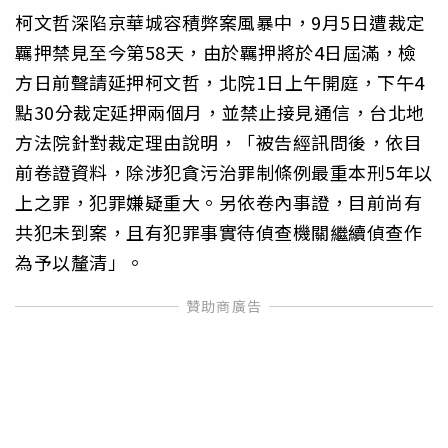
柯文哲深陷京華城容積弊案風暴中，9月5日遭裁定
羈押禁見至今第58天，由於羈押將於4日屆滿，檢
方日前聲請延押柯文哲，北院1日上午開庭，下午4
點30分裁定延押兩個月，並禁止接見通信，台北地
方法院針對裁定理由說明，「被告經訊問後，依目
前卷證資料，除涉犯貪污治罪制條例最重本刑5年以
上之罪，犯罪嫌疑重大。另依卷內事證，目前尚有
共犯未到案，且有犯罪事實待偵查機關繼續偵查作
為予以釐清」。