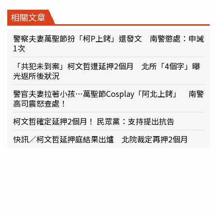
相關文章
警察夫妻萬聖節扮「柯P上銬」還發文 南警懲處：申誡
1次
「共犯未到案」柯文哲遭延押2個月 北所「4個字」曝
光返所後狀況
警官夫妻拉著小孩…萬聖節Cosplay「阿北上銬」 南警
高司震怒查處！
柯文哲確定延押2個月！ 民眾黨：支持提出抗告
快訊／柯文哲延押庭結果出爐 北院裁定再押2個月