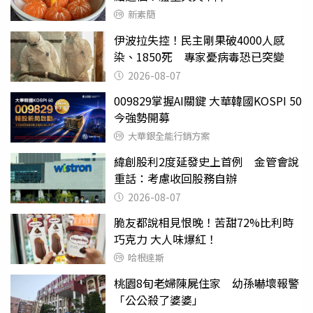
新素簡
伊波拉失控！民主剛果破4000人感
染、1850死 專家憂病毒恐已突變
2026-08-07
009829掌握AI關鍵 大華韓國KOSPI 50
今強勢開募
大華銀全能行銷方案
緯創股利2度延發史上首例 金管會說
重話：考慮收回股務自辦
2026-08-07
脆友都說相見恨晚！苦甜72%比利時
巧克力 大人味爆紅！
哈根達斯
桃園8旬老婦陳屍住家 幼孫嚇壞報警
「公公殺了婆婆」