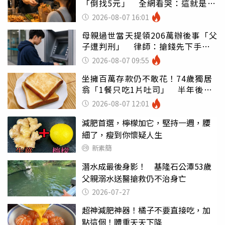
「倒找5元」 全網看哭：這就是台
灣
2026-08-07 16:01
母親過世當天提領206萬辦後事「父
子遭判刑」 律師：搶錢先下手是
罪
2026-08-07 09:55
坐擁百萬存款仍不敢花！74歲獨居
翁「1餐只吃1片吐司」 半年後暴
瘦嚇壞女兒
2026-08-07 12:01
減肥首選，檸檬加它，堅持一週，腰
細了，瘦到你懷疑人生
新素簡
潛水成最後身影！ 基隆石公潭53歲
父親溺水送醫搶救仍不治身亡
2026-07-27
超神減肥神器！橘子不要直接吃，加
點這個！體重天天下降