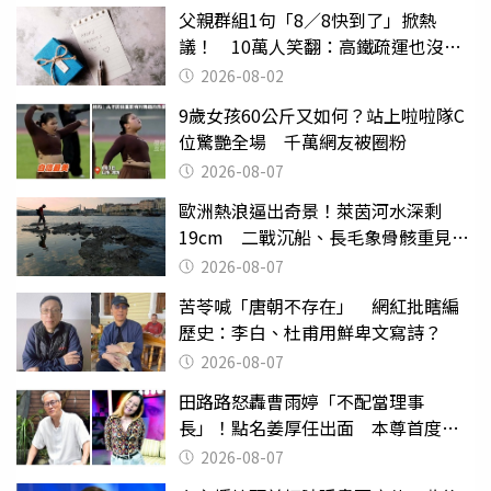
父親群組1句「8／8快到了」掀熱
議！ 10萬人笑翻：高鐵疏運也沒列
父親節
2026-08-02
9歲女孩60公斤又如何？站上啦啦隊C
位驚艷全場 千萬網友被圈粉
2026-08-07
歐洲熱浪逼出奇景！萊茵河水深剩
19cm 二戰沉船、長毛象骨骸重見天
日
2026-08-07
苦苓喊「唐朝不存在」 網紅批瞎編
歷史：李白、杜甫用鮮卑文寫詩？
2026-08-07
田路路怒轟曹雨婷「不配當理事
長」！點名姜厚任出面 本尊首度回
應了
2026-08-07