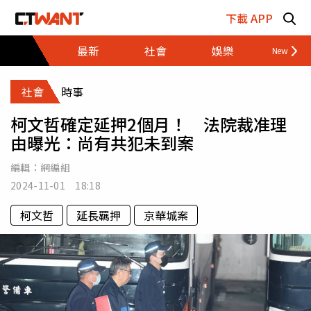
跳至主要內容區塊
下載 APP
最新
社會
娛樂
財經
社會
時事
柯文哲確定延押2個月！ 法院裁准理
由曝光：尚有共犯未到案
編輯：
網編組
2024-11-01 18:18
柯文哲
延長羈押
京華城案