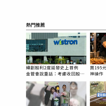
熱門推薦
緯創股利2度延發史上首例
買19
金管會說重話：考慮收回股務
神操作
自辦
哭：這
PR