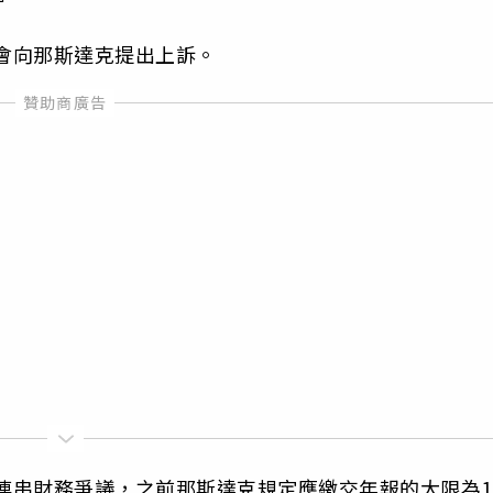
機會向那斯達克提出上訴。
一連串財務爭議，之前那斯達克規定應繳交年報的大限為1