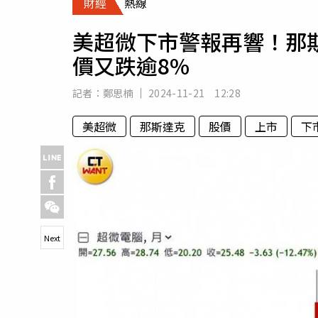
財經
熱線
人物
汽車
美超微下市警報再響！那
專欄
價又跌逾8%
房產新勢力
記者：
鄭思楠
2024-11-21 12:28
美超微
那斯達克
股價
上市
下
Next