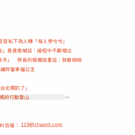
宜容私下為人曝「每人慘兮兮」
說」是善意喊話：過程中不斷啜泣
高手」 勞長何佩珊說重話：我敢辦她
：讓妳當幸福公主
「台北開趴了」
爸媽的行動靠山
PR
119@ctwant.com
爆料信箱：