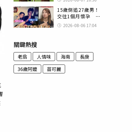
友被圈粉
15歲倒追27歲男！
交往1個月懷孕 36
歲當阿嬤故事曝光
2026-08-06 17:04
關鍵熱搜
老翁
人情味
海南
長庚
36歲阿嬤
苗可麗
克
響
盤
遲