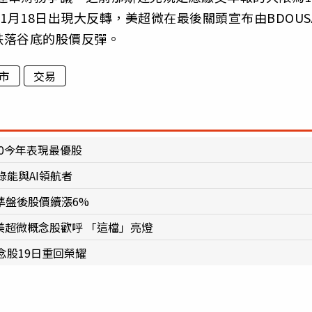
1月18日出現大反轉，美超微在最後關頭宣布由BDOUS
跌落谷底的股價反彈。
市
交易
0今年表現最優股
能與AI領航者
準盤後股價續漲6%
美超微概念股歡呼 「這檔」亮燈
股19日重回榮耀