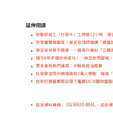
延伸閱讀
勞動部員工「打假卡」工時逾12小時 謝
勞發署職場霸凌！謝宜容律師強調「通靈
謝宜容背景不簡單…一路高升被封「公關
穩交8年求婚依依成功！ 納豆放閃甜喊
更多最新熱門議題：中聯致癌油風暴
杜娃黎波雨中開唱吸粉2萬人朝聖 嗨喊
在外打拼最牽掛父母！龜鹿UC-II替你當
(02)6630-8641
投訴爆料專線：
、投訴