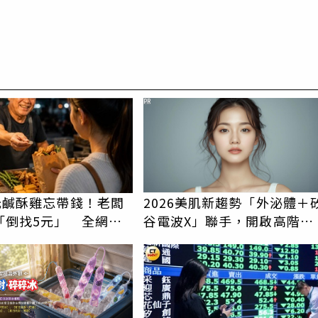
PR
5元鹹酥雞忘帶錢！老闆
2026美肌新趨勢「外泌體＋
「倒找5元」 全網看
谷電波X」聯手，開啟高階養
就是台灣
膚新世代