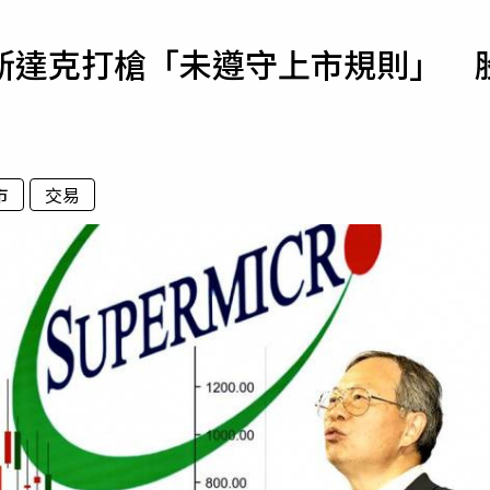
寵物
斯達克打槍「未遵守上市規則」 
運勢
運動
梅酒
市
交易