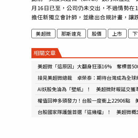
月16日已至，公司仍未交出，不過情勢在1
擔任新獨立會計師，並繳出合規計畫，讓
美超微
那斯達克
股價
上市
下
相關文章
美超微「這原因」大翻身狂漲16% 奪標普50
接見美超微總裁 卓榮泰：期待台灣成為全球綠
AI妖股免淪為「壁紙」！ 美超微財報延交獲
權值回神多頭發力！台股一度衝上22906點 
台股國家隊護盤首選「這幾檔」！ 美超微概念