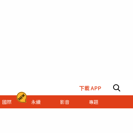
下載 APP
國際
永續
影音
專題