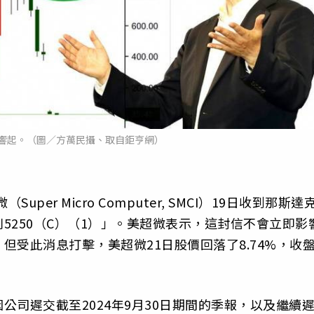
響起。（圖／方萬民攝、取自鉅亨網）
per Micro Computer, SMCI）19日收到那斯達
5250（C）（1）」。美超微表示，這封信不會立即影
但受此消息打擊，美超微21日股價回落了8.74%，收
司遲交截至2024年9月30日期間的季報，以及繼續