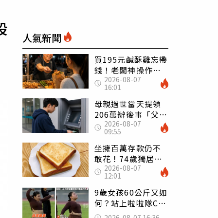
股
人氣新聞
買195元鹹酥雞忘帶
錢！老闆神操作
2026-08-07
「倒找5元」 全網
16:01
看哭：這就是台灣
母親過世當天提領
206萬辦後事「父子
2026-08-07
遭判刑」 律師：
09:55
搶錢先下手是罪
坐擁百萬存款仍不
敢花！74歲獨居翁
2026-08-07
「1餐只吃1片吐
12:01
司」 半年後暴瘦
嚇壞女兒
9歲女孩60公斤又如
何？站上啦啦隊C位
驚艷全場 千萬網
2026-08-07 16:36