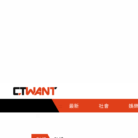
社會首頁
娛樂首頁
財經首頁
政
:::
最新
社會
娛
時事
即時
熱線
:::
直擊
大條
人物
調查
專題
３Ｃ