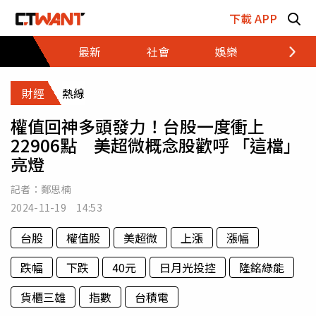
跳至主要內容區塊
下載 APP
最新
社會
娛樂
財經
財經
熱線
權值回神多頭發力！台股一度衝上
22906點 美超微概念股歡呼 「這檔」
亮燈
記者：
鄭思楠
2024-11-19 14:53
台股
權值股
美超微
上漲
漲幅
跌幅
下跌
40元
日月光投控
隆銘綠能
貨櫃三雄
指數
台積電