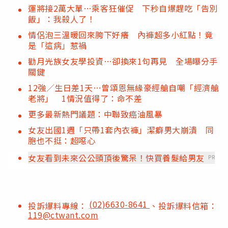
運將接2萬大單…乘客狂催促 下秒自爆趕吃「告別
飯」：我殺人了！
情侶泡三溫暖回來胯下好癢 內褲超多小紅點！竟
是「這病」惹禍
勸月光族女友學投資…卻換來1句再見 全場曝分手
關鍵
12強／生日差1天…曾頌恩無緣豪經艙自嘲「經濟艙
老將」 1情況值得了：命不差
更多最新熱門議題：中聯致癌油風暴
女友出國1週「只帶1套內衣褲」潔癖男大崩潰 同
胞也不挺：超噁心
女友看到未來公公頭頂後驚呆！快買養髮給男友
PR
(02)6630-8641
投訴爆料專線：
、投訴爆料信箱：
119@ctwant.com