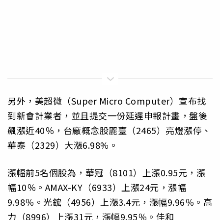
另外，美超微（Super Micro Computer）宣布找
到新會計業者，並且提交一份延遲申報計畫，盤後
飆漲近40％，台廠概念股麗臺（2465）亮燈漲停、
華泰（2329）大漲6.98%。
漲幅前5名個股為，華冠（8101）上漲0.95元，漲
幅10％。AMAX-KY（6933）上漲24元，漲幅
9.98％。光鋐（4956）上漲3.4元，漲幅9.96％。高
力（8996）上漲31元，漲幅9.95％。佳和