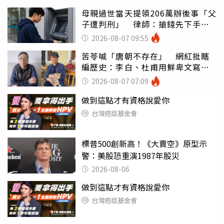
母親過世當天提領206萬辦後事「父
子遭判刑」 律師：搶錢先下手是
罪
2026-08-07 09:55
苦苓喊「唐朝不存在」 網紅批瞎
編歷史：李白、杜甫用鮮卑文寫
詩？
2026-08-07 07:09
做到這點才有資格說愛你
台灣癌症基金會
標普500創新高！《大賣空》原型示
警：美股恐重演1987年股災
2026-08-06
做到這點才有資格說愛你
台灣癌症基金會