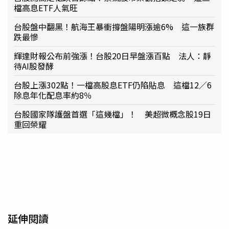
檔高息ETF人氣旺
台股盤中翻黑！航海王暴衝撐盤陽明漲逾6% 這一族群
跌最慘
輝達財報公布前強漲！台股20日早盤漲百點 法人：靜
待AI股發酵
台股上漲302點！一檔高股息ETF仍陷貼息 這檔12／6
除息年化配息率約8％
台股國家隊護盤首選「這幾檔」！ 美超微概念股19日
重回榮耀
延伸閱讀