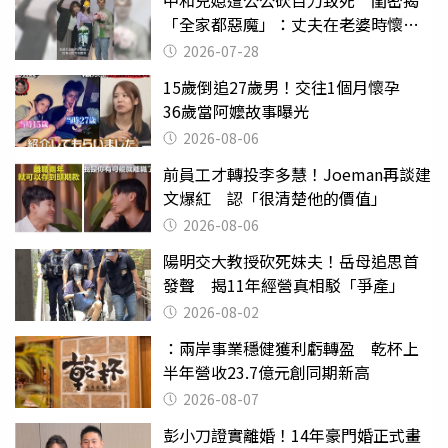
「全家都惡魔」：丈夫在老婆時懷孕
摔東西
2026-07-28
15歲倒追27歲男！交往1個月懷孕
36歲當阿嬤故事曝光
2026-08-06
前員工才轉投李多慧！Joeman再談建
文爆紅 認「很清楚他的價值」
2026-08-06
陽明交大教授砍死妹夫！岳母追思首
發聲 揭11年經營真相駁「爭產」
2026-08-02
：兩岸事業穩健獲利虧轉盈 乾杯上
半年營收23.7億元創同期新高
2026-08-07
彭小刀證實離婚！14年豪門婚正式畫