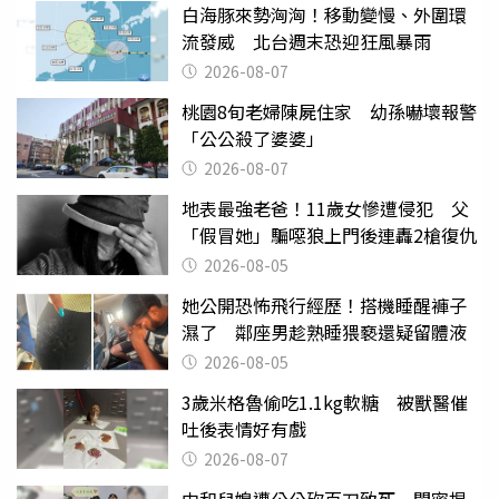
白海豚來勢洶洶！移動變慢、外圍環
流發威 北台週末恐迎狂風暴雨
2026-08-07
桃園8旬老婦陳屍住家 幼孫嚇壞報警
「公公殺了婆婆」
2026-08-07
地表最強老爸！11歲女慘遭侵犯 父
「假冒她」騙噁狼上門後連轟2槍復仇
2026-08-05
她公開恐怖飛行經歷！搭機睡醒褲子
濕了 鄰座男趁熟睡猥褻還疑留體液
2026-08-05
3歲米格魯偷吃1.1kg軟糖 被獸醫催
吐後表情好有戲
2026-08-07
中和兒媳遭公公砍百刀致死 閨密揭