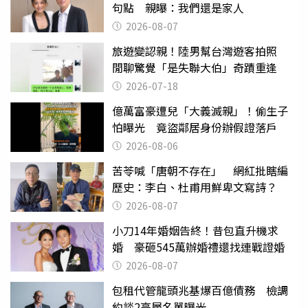
句點 親曝：我們還是家人
2026-08-07
旅遊變認親！陸男幫台灣遊客拍照
閒聊驚覺「是失聯大伯」奇蹟重逢
2026-07-18
億萬富豪遭兒「大義滅親」！偷生子
怕曝光 竟盜鄰居身份辦假證落戶
2026-08-06
苦苓喊「唐朝不存在」 網紅批瞎編
歷史：李白、杜甫用鮮卑文寫詩？
2026-08-07
小刀14年婚姻告終！昔包直升機求
婚 豪砸545萬辦婚禮還找連戰證婚
2026-08-07
包租代管龍頭兆基爆百億債務 檢調
約談2高層名單曝光