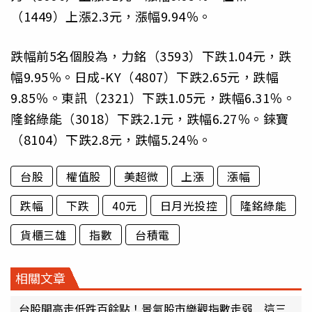
（1449）上漲2.3元，漲幅9.94％。
跌幅前5名個股為，力銘（3593）下跌1.04元，跌
幅9.95％。日成-KY（4807）下跌2.65元，跌幅
9.85％。東訊（2321）下跌1.05元，跌幅6.31％。
隆銘綠能（3018）下跌2.1元，跌幅6.27％。錸寶
（8104）下跌2.8元，跌幅5.24％。
台股
權值股
美超微
上漲
漲幅
跌幅
下跌
40元
日月光投控
隆銘綠能
貨櫃三雄
指數
台積電
相關文章
台股開高走低跌百餘點！景氣股市樂觀指數走弱 這三