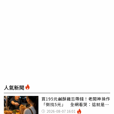
人氣新聞
買195元鹹酥雞忘帶錢！老闆神操作
「倒找5元」 全網看哭：這就是台
灣
2026-08-07 16:01