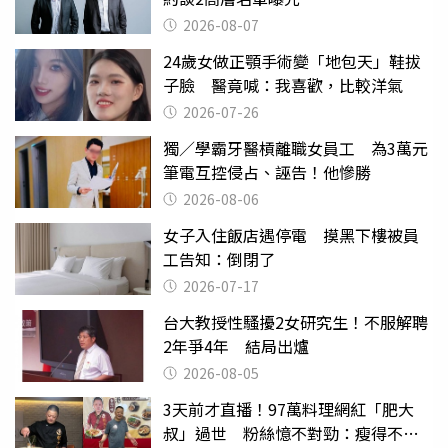
2026-08-07
24歲女做正顎手術變「地包天」鞋拔
子臉 醫竟喊：我喜歡，比較洋氣
2026-07-26
獨／學霸牙醫槓離職女員工 為3萬元
筆電互控侵占、誣告！他慘勝
2026-08-06
女子入住飯店遇停電 摸黑下樓被員
工告知：倒閉了
2026-07-17
台大教授性騷擾2女研究生！不服解聘
2年爭4年 結局出爐
2026-08-05
3天前才直播！97萬料理網紅「肥大
叔」過世 粉絲憶不對勁：瘦得不合