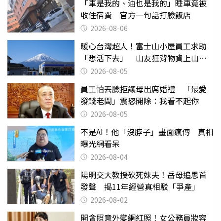
「車是我的、油也是我的」睡車竟被
收住宿費 官方一句話打臉飯店
2026-08-06
暖心台灣超人！富士山小屋員工求助
「想活下去」 山友狂背物資上山：
台灣真的是寶島
2026-08-05
員工怕丟臉拒讓母出席婚禮 「最愛
發錢老闆」震怒開除：我看不起你
2026-08-05
不是AI！他「沒脖子」畫面瘋傳 真相
曝光網看呆
2026-08-04
陽明交大教授砍死妹夫！岳母追思首
發聲 揭11年經營真相駁「爭產」
2026-08-02
開會照意外變網紅照！女公務員妝容