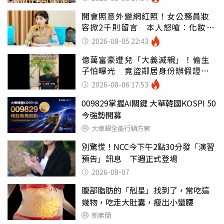
開會照意外變網紅照！女公務員妝
容掀2千則留言 本人怒嗆：化妝有
錯嗎
2026-08-05 22:43
億萬富豪遭兒「大義滅親」！偷生
子怕曝光 竟盜鄰居身份辦假證落
戶
2026-08-06 17:53
009829掌握AI關鍵 大華韓國KOSPI 50
今強勢開募
大華銀全能行銷方案
別驚慌！NCC今下午2點30分發「演習
預告」訊息 下週正式登場
2026-08-07
腹部脂肪的「剋星」找到了，常吃這
幾物，吃走大肚囊，瘦出小蠻腰
新素簡