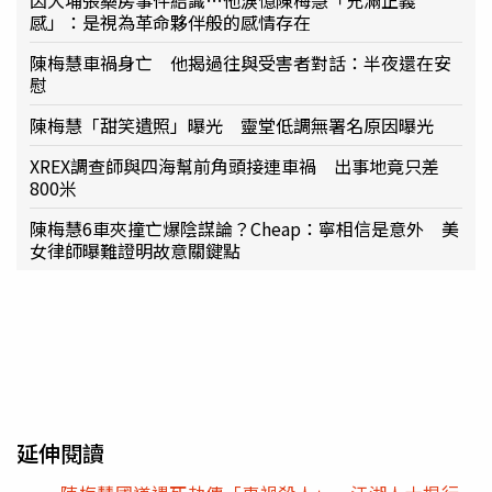
因大埔張藥房事件結識…他淚憶陳梅慧「充滿正義
感」：是視為革命夥伴般的感情存在
陳梅慧車禍身亡 他揭過往與受害者對話：半夜還在安
慰
陳梅慧「甜笑遺照」曝光 靈堂低調無署名原因曝光
XREX調查師與四海幫前角頭接連車禍 出事地竟只差
800米
陳梅慧6車夾撞亡爆陰謀論？Cheap：寧相信是意外 美
女律師曝難證明故意關鍵點
延伸閱讀