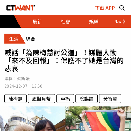
跳至主要內容區塊
下載 APP
最新
社會
娛樂
財經
生活
綜合
喊話「為陳梅慧討公道」！媒體人慟
「來不及回報」：保護不了她是台灣的
悲哀
編輯：
蔡斯媛
2024-12-07 13:50
陳梅慧
虛擬貨幣
車禍
陰謀論
黃智賢