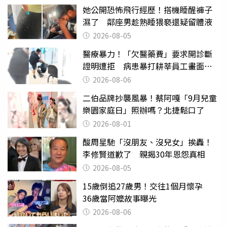
她公開恐怖飛行經歷！搭機睡醒褲子
濕了 鄰座男趁熟睡猥褻還疑留體液
2026-08-05
醫療暴力！「欠醫藥費」要求開診斷
證明遭拒 病患暴打耕莘員工畫面曝
光
2026-08-06
二伯品牌抄襲風暴！蔡阿嘎「9月兒童
樂園家庭日」照辦嗎？北捷鬆口了
2026-08-01
酸周星馳「沒朋友、沒兒女」挨轟！
李修賢道歉了 親揭30年恩怨真相
2026-08-05
15歲倒追27歲男！交往1個月懷孕
36歲當阿嬤故事曝光
2026-08-06