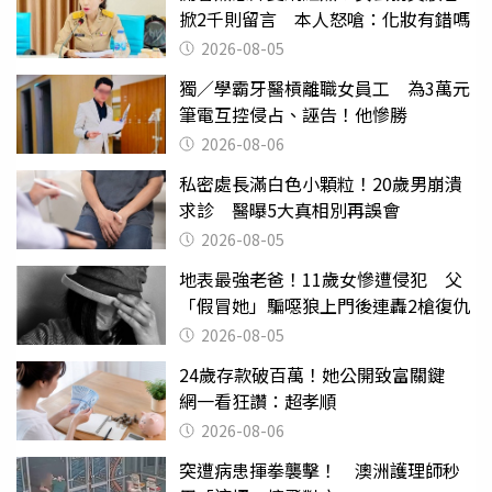
掀2千則留言 本人怒嗆：化妝有錯嗎
2026-08-05
獨／學霸牙醫槓離職女員工 為3萬元
筆電互控侵占、誣告！他慘勝
2026-08-06
私密處長滿白色小顆粒！20歲男崩潰
求診 醫曝5大真相別再誤會
2026-08-05
地表最強老爸！11歲女慘遭侵犯 父
「假冒她」騙噁狼上門後連轟2槍復仇
2026-08-05
24歲存款破百萬！她公開致富關鍵
網一看狂讚：超孝順
2026-08-06
突遭病患揮拳襲擊！ 澳洲護理師秒