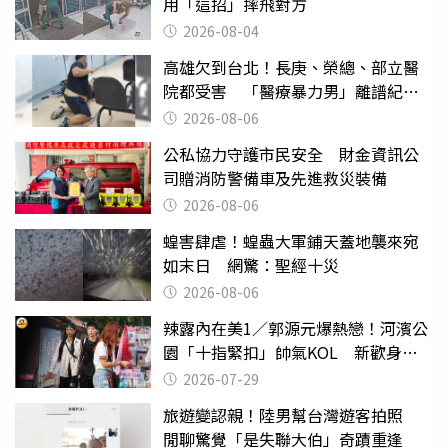
用「這招」摔飛對方
2026-08-04
高雄欠到台北！長庚、榮總、部立醫
院都受害 「醫療暴力男」離譜紀錄
曝光
2026-08-06
公私協力守護市民安全 財金資訊公
司贈消防警備車及先進救災裝備
2026-08-06
蝗害肆虐！蝗蟲大軍鋪天蓋地襲來宛
如末日 網驚：聖經十災
2026-08-06
辣露內在美1／郭源元爆熱戀！河濱公
園「十指緊扣」帥氣KOL 新歡身份
曝光
2026-07-29
旅遊變認親！陸男幫台灣遊客拍照
閒聊驚覺「是失聯大伯」奇蹟重逢