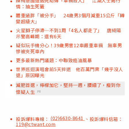
陳梅慧國道遇死劫傳「車禍殺人」 江湖人士揭行
情：抽生死籤
體重過胖「被分手」 24歲男3個月減重15公斤「轉
變超級大」
火星獅子停滯…不到1周「4名人都走了」 唐綺陽
示警高峰期：還有6天
疑似玩手機分心！39歲男害12車嚴重車禍 無辜男
慘被夾死車內
更多最新熱門議題：中聯致癌油風暴
世界巡迴演唱會前5天猝逝 他百萬門票「幾乎沒人
退」原因曝光
減肥首選，檸檬加它，堅持一週，腰細了，瘦到你
懷疑人生
PR
(02)6630-8641
投訴爆料專線：
、投訴爆料信箱：
119@ctwant.com