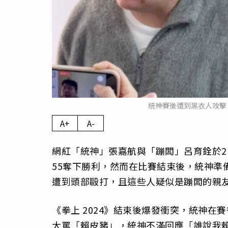
統神賽後遭到黑衣人攻擊，
A+
A-
網紅「統神」張嘉航與「蹦闆」呂育銓於21
55奪下勝利，然而在比賽結束後，統神準
遭到頭部毆打，且這些人疑似是蹦闆的親
《拳上 2024》結束後爆發衝突，統神
大罵「賴皮豬」，統神不滿回應「誰說我