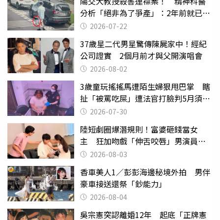
陽交大教授殺害連襟案！ 精神科醫
分析「絕非為了爭產」：2年前就已言
行詭異
2026-07-22
37歲星二代男星驚傳陳屍家中！經紀
公司證實 2個月前才與父開演唱會
2026-08-02
3歲童玩搖搖馬遭陌生婦狠甩巴掌 瞎
扯「被罵吃屎」遭法官打臉判5月須入
監
2026-07-30
陸短劇圈爆潛規則！富婆砸錢當女
主 狂加吻戲「伸舌咬唇」男演員崩
潰
2026-08-03
香車美人1／彭彭海邊秘境外拍 男伴
豪車接送還祭「鈔能力」
2026-08-04
吳宗憲突認離婚12年 起底「正牌憲