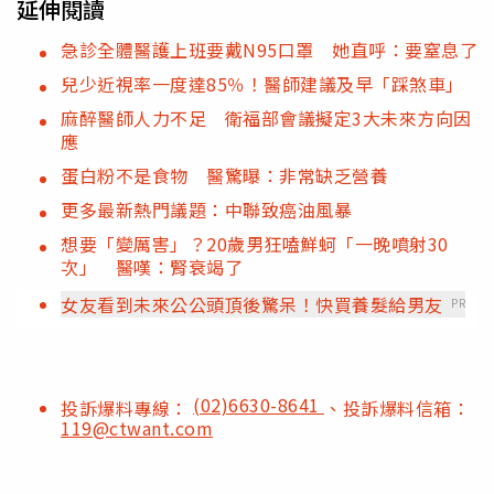
延伸閱讀
急診全體醫護上班要戴N95口罩 她直呼：要窒息了
兒少近視率一度達85％！醫師建議及早「踩煞車」
麻醉醫師人力不足 衛福部會議擬定3大未來方向因
應
蛋白粉不是食物 醫驚曝：非常缺乏營養
更多最新熱門議題：中聯致癌油風暴
想要「變厲害」？20歲男狂嗑鮮蚵「一晚噴射30
次」 醫嘆：腎衰竭了
女友看到未來公公頭頂後驚呆！快買養髮給男友
PR
(02)6630-8641
投訴爆料專線：
、投訴爆料信箱：
119@ctwant.com