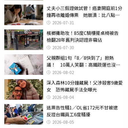
丈夫小三假證做試管！癌妻開庭前1分
鐘再收離婚傳票 她崩潰：比八點檔
還扯
2026-07-31
檳榔攤助攻！85度C騎樓擺桌椅被告
檢翻28年舊判決認證非竊佔
2026-07-30
父親群組1句「8／8快到了」掀熱
議！ 10萬人笑翻：高鐵疏運也沒列
父親節
2026-08-02
深入森林10分鐘藏屍！父涉殺害9歲愛
女 恐怖藏屍手法全曝光
2026-08-04
逃票告性騷1／OL省172元不甘被逮
反控台鐵員工6度騷擾
2026-08-05