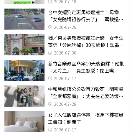
2026-07-18
台中女遛狗走斑馬線遭撞亡！母慟
「女兒隨媽祖修行去了」 駕駛過失
致死判9月
2026-07-26
獨／東吳男教授被瘋狂迷戀 女學生
寄信「分屍吃掉」30次騷擾！認罪免
關
2026-07-30
新竹音樂教室命案10天後復課！他批
「太冷血」 員工怒駁：閉上嘴
2026-07-17
中和兒媳遭公公砍百刀致死 閨密揭
「全家都惡魔」：丈夫在老婆時懷孕
摔東西
2026-07-28
女子入住飯店遇停電 摸黑下樓被員
工告知：倒閉了
2026-07-17