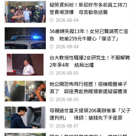
疑勞資糾紛！新莊好市多前員工持刀
登賣場頂樓 母苦勸急送醫
2026-08-04
56歲婦失蹤13年！女兒已聲請死亡宣
告 她偷259元牛腱心「復活了」
2026-08-04
台大教授性騷擾2女研究生！不服解聘
2年爭4年 結局出爐
2026-08-05
她公開恐怖飛行經歷！搭機睡醒褲子
濕了 鄰座男趁熟睡猥褻還疑留體液
2026-08-05
母親過世當天提領206萬辦後事「父子
遭判刑」 律師：搶錢先下手是罪
2026-08-07