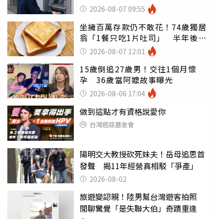
罪
2026-08-07 09:55
坐擁百萬存款仍不敢花！74歲獨居
翁「1餐只吃1片吐司」 半年後暴
瘦嚇壞女兒
2026-08-07 12:01
15歲倒追27歲男！交往1個月懷
孕 36歲當阿嬤故事曝光
2026-08-06 17:04
做到這點才有資格說愛你
台灣癌症基金會
陽明交大教授砍死妹夫！岳母追思首
發聲 揭11年經營真相駁「爭產」
2026-08-02
旅遊變認親！陸男幫台灣遊客拍照
閒聊驚覺「是失聯大伯」奇蹟重逢