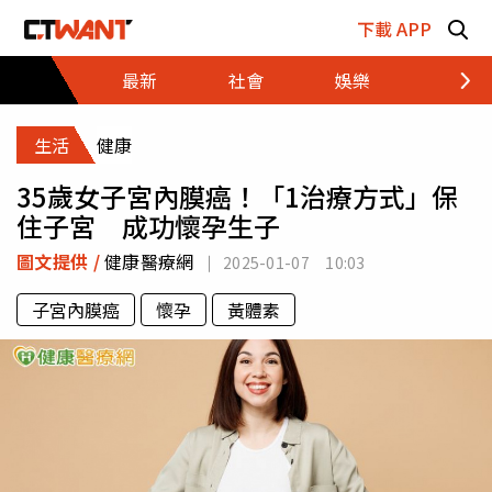
跳至主要內容區塊
下載 APP
最新
社會
娛樂
財經
生活
健康
35歲女子宮內膜癌！「1治療方式」保
住子宮 成功懷孕生子
圖文提供 /
健康醫療網
2025-01-07 10:03
子宮內膜癌
懷孕
黃體素