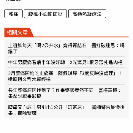
腰痛
腰椎小面關節炎
高頻熱凝療法
相關文章
上班族每天「喝2公升水」竟得腎結石 醫打破迷思：喝
錯了
中年男腰痛看病半年沒好轉 X光驚見1根牙籤扎進肉裡
2月腰痛開始吃止痛藥 陳佩琪爆「3度反映沒處理」！
還原柯文哲水腎經過
長年腰痛原因找到了？作畫姿勢竟然不同 冨樫義博：
果然討厭畫彩稿
腰痛又血尿！男引出1公升「奶茶尿」 醫師警告最慘後
果：摘除腎臟