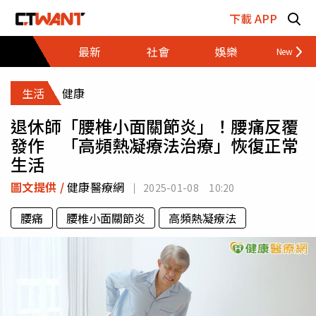
跳至主要內容區塊
下載 APP
最新
社會
娛樂
財經
生活
健康
退休師「腰椎小面關節炎」！腰痛反覆
發作 「高頻熱凝療法治療」恢復正常
生活
圖文提供 /
健康醫療網
2025-01-08 10:20
腰痛
腰椎小面關節炎
高頻熱凝療法