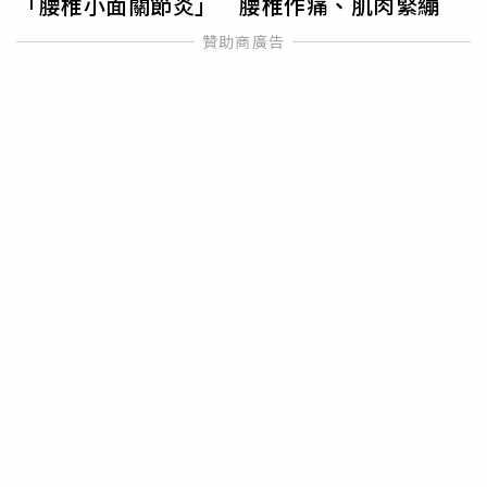
「腰椎小面關節炎」 腰椎作痛、肌肉緊繃