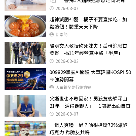
吃」 醫揭5大錯誤迷思恐走向洗腎
2026-08-07
超神減肥神器！橘子不要直接吃，加
點這個！體重天天下降
新素簡
陽明交大教授砍死妹夫！岳母追思首
發聲 揭11年經營真相駁「爭產」
2026-08-02
009829掌握AI關鍵 大華韓國KOSPI 50
今強勢開募
大華銀全能行銷方案
父逝世也不敢回家！男殺友後躲深山
21年「活得像野人」 1關鍵出面自首
2026-08-07
一個人爽嗑一桶？哈根達斯72%濃醇
巧克力 掀脆友共鳴