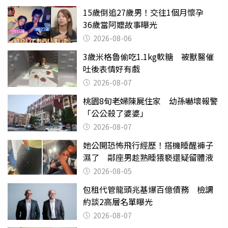
15歲倒追27歲男！交往1個月懷孕
36歲當阿嬤故事曝光
2026-08-06
3歲米格魯偷吃1.1kg軟糖 被獸醫催
吐後表情好有戲
2026-08-07
桃園8旬老婦陳屍住家 幼孫嚇壞報警
「公公殺了婆婆」
2026-08-07
她公開恐怖飛行經歷！搭機睡醒褲子
濕了 鄰座男趁熟睡猥褻還疑留體液
2026-08-05
包租代管龍頭兆基爆百億債務 檢調
約談2高層名單曝光
2026-08-07