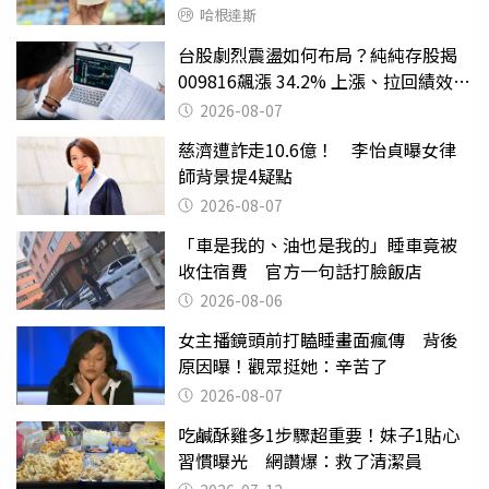
哈根達斯
台股劇烈震盪如何布局？純純存股揭
009816飆漲 34.2% 上漲、拉回績效勝
主動式ETF
2026-08-07
慈濟遭詐走10.6億！ 李怡貞曝女律
師背景提4疑點
2026-08-07
「車是我的、油也是我的」睡車竟被
收住宿費 官方一句話打臉飯店
2026-08-06
女主播鏡頭前打瞌睡畫面瘋傳 背後
原因曝！觀眾挺她：辛苦了
2026-08-07
吃鹹酥雞多1步驟超重要！妹子1貼心
習慣曝光 網讚爆：救了清潔員