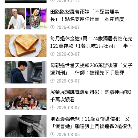
2026-07-12
田路路怒轟曹雨婷「不配當理事
長」！點名姜厚任出面 本尊首度回
應了
2026-08-07
每月退休金逾3萬！74歲獨居翁怕花完
121萬存款「1餐只吃1片吐司」 半年
後暴瘦嚇壞女兒
2026-08-07
母親過世當天提領206萬辦後事「父子
遭判刑」 律師：搶錢先下手是罪
2026-08-07
展榮展瑞跳舞跳到掛彩！洗腦神曲吸3
千萬次觀看
2026-08-07
地表最強老爸！11歲女慘遭侵犯 父
「假冒她」騙噁狼上門後連轟2槍復仇
2026-08-05