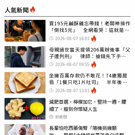
人氣新聞
買195元鹹酥雞忘帶錢！老闆神操作
「倒找5元」 全網看哭：這就是台
灣
2026-08-07 16:01
母親過世當天提領206萬辦後事「父
子遭判刑」 律師：搶錢先下手是
罪
2026-08-07 09:55
坐擁百萬存款仍不敢花！74歲獨居
翁「1餐只吃1片吐司」 半年後暴
瘦嚇壞女兒
2026-08-07 12:01
減肥首選，檸檬加它，堅持一週，腰
細了，瘦到你懷疑人生
新素簡
長輩怕吃西藥傷腎「隨機挑幾顆