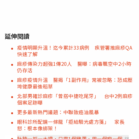
延伸閱讀
疫情明顯升溫！迄今累計33病例 疾管署推麻疹QA
快速了解
麻疹傳染力超強1傳20人 醫曝：病毒飄空中2小時
仍存活
麻疹疫情升溫 醫揭「1副作用」常被忽略：恐成壓
垮健康最後稻草
北部男確診麻疹「曾搭中捷吃尾牙」 台中2例麻疹
個案足跡曝
更多最新熱門議題：中聯致癌油風暴
眼科診所配鏡一條龍「拒給驗光處方箋」 家長
怒：根本像綁架！
肚腩一抓一大把，只需1個雞蛋，用一個瘦一個
PR