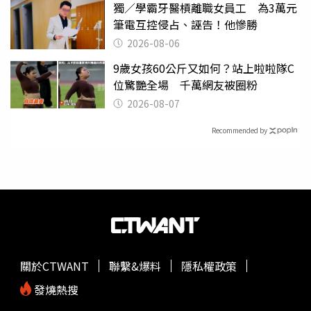
獨／學霸牙醫槓離職女員工 為3萬元
筆電互控侵占、誣告！他慘勝
2026-08-06
9歲女孩60公斤又如何？站上啦啦隊C
位驚艷全場 千萬網友被圈粉
2026-08-07
Recommended by
關於CTWANT
聯繫&爆料
隱私權政策
發燒熱搜