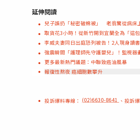
延伸閱讀
兒子誤扔「秘密破棉被」 老翁驚從病床
取貨花3小時！從新竹開到宜蘭全為「這包
李威夫妻同日出庭恐列被告！2人現身讀
強震瞬間「護理師先守護嬰兒」！監視器
更多最新熱門議題：中聯致癌油風暴
報復性熬夜 癌細胞數攀升
(02)6630-8641
投訴爆料專線：
、投訴