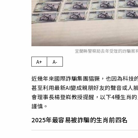
宜蘭縣警察局去年受理的詐騙案有3
A+
A-
近幾年來國際詐騙集團猖獗，也因為科技
甚至利用最新AI變成親朋好友的聲音或人
會理事長楊登嵙教授提醒，以下4種生肖
謹慎。
2025年最容易被詐騙的生肖前四名