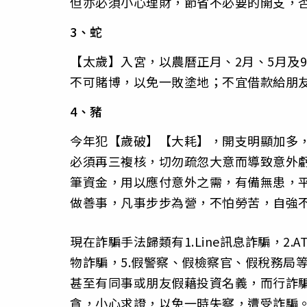
但亦必須小心理財，節省不必要的開支，
3、蛇
【太歲】入宮，以農曆正月、2月、5月及
不可賭博，以免一敗塗地；不宜借款給朋
4、豬
今年犯【歲破】【大耗】，開支明顯加多
必須再三複核，切勿疏忽大意而導致意外
筆資金，用以應付意外之需，有備無患，
做善事，凡事步步為營，不怕勞苦，自強
現在詐騙手法歸類有1.Line訊息詐騙，2.
物詐騙，5.假警察、假檢察官、假稅務局
甚至有同事或朋友假藉投資名義，而行詐
貪，小心求證，以免一時失察，遭受詐騙