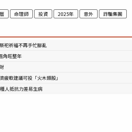
曆
命理師
投資
2025年
意外
詐騙集團
 祭祀祈福不再手忙腳亂
眉角旺整年
財
經濟疲軟建議可投「火木類股」
2種人抵抗力差易生病