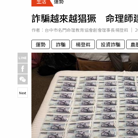
生活
運勢
人物
汽車
詐騙越來越猖獗 命理師
專欄
房產新勢力
作者：
台中市名門命理教育協會創會理事長楊登嵙
2
運勢
詐騙
楊登嵙
投資詐騙
農
Next