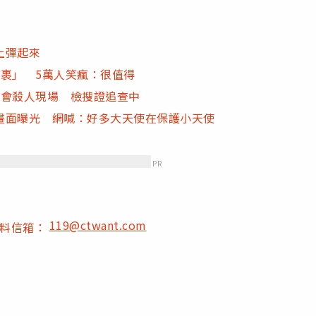
上彈起來
裹」 5萬人笑瘋：很值得
書會殺人現場 檢搜證追查中
畫面曝光 網喊：好多大天使在保護小天使
PR
119@ctwant.com
爆料信箱：