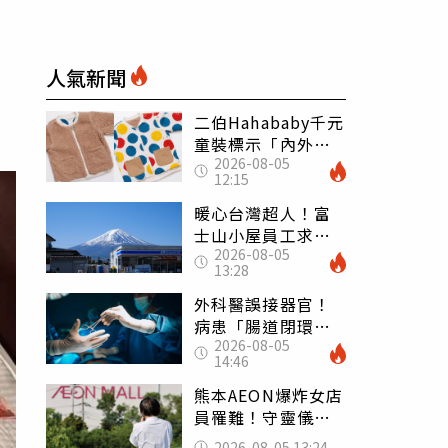
人氣新聞
二伯Hahababy千元
童裝標示「內外層
2026-08-05
皆純棉」 SGS檢
12:15
測證明：內裡100%
聚酯纖維
暖心台灣超人！富
士山小屋員工求助
2026-08-05
「想活下去」 山
13:28
友狂背物資上山：
台灣真的是寶島
外科醫誤接器官！
病患「腸道閉環」
2026-08-05
無法排便險死 同
14:46
行看傻：糟糕至極
熊本AEON爆炸女店
員罹難！守靈儀式
擺純白婚紗 「妻
2026-08-05 13:24