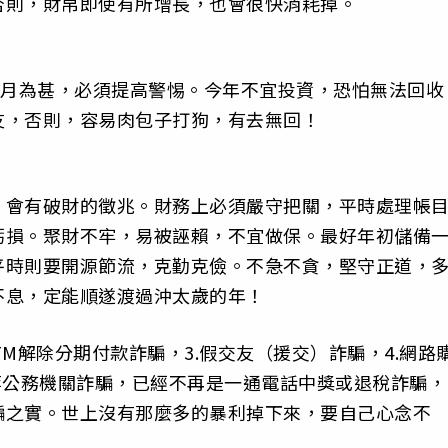
否則，財帛即使有所增長，也會很快消耗掉。
9月為甚，必須提高警惕。今年不宜投資，恐怕無法回收
友，否則，容易肉包子打狗，有去無回！
，會有破財的徵兆。財務上必須嚴守把關，平時處理帳
虧損。聚財不牢，易被誣賴，不宜做保。最好年初儲備
平時則要開源節流，克勤克儉。不急不貪，堅守正道，
不息，定能順遂渡過沖太歲的年！
ATM解除分期付款詐騙，3.假交友（援交）詐騙，4.網路
等公務機關詐騙，已經不再是一通電話中獎或退稅詐騙，
騙之實。世上沒有那麼多的暴利掉下來，要自己心念不
。