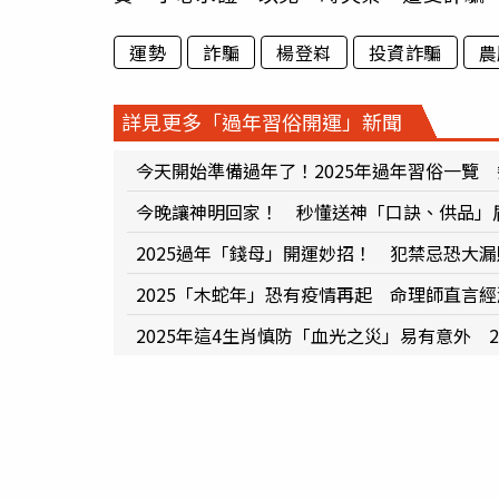
運勢
詐騙
楊登嵙
投資詐騙
農
詳見更多「過年習俗開運」新聞
今天開始準備過年了！2025年過年習俗一覽
今晚讓神明回家！ 秒懂送神「口訣、供品」
2025過年「錢母」開運妙招！ 犯禁忌恐大漏
2025「木蛇年」恐有疫情再起 命理師直言
2025年這4生肖慎防「血光之災」易有意外 