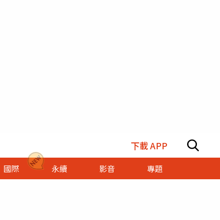
下載 APP
國際
永續
影音
專題