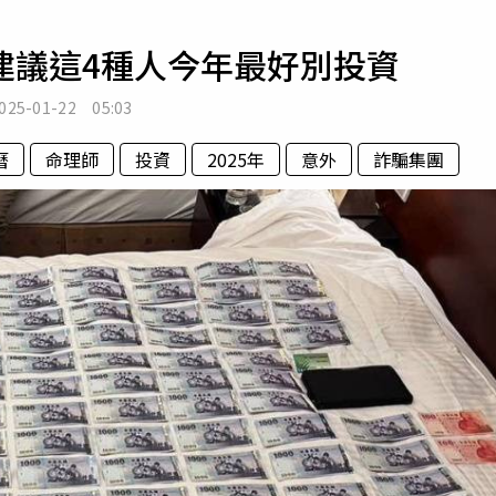
寵物
建議這4種人今年最好別投資
運勢
運動
025-01-22 05:03
梅酒
曆
命理師
投資
2025年
意外
詐騙集團