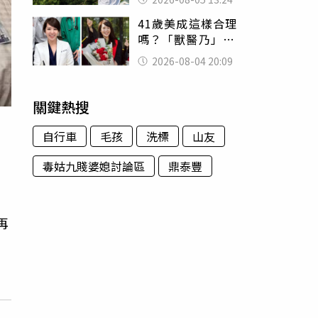
已不在身邊」他淚
41歲美成這樣合理
喊：無法想像
嗎？「獸醫乃」最
新近照曝光 網暴
2026-08-04 20:09
動：歲月忘了她
關鍵熱搜
自行車
毛孩
洗標
山友
毒姑九賤婆媳討論區
鼎泰豐
，
再