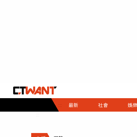
社會首頁
娛樂首頁
財經首頁
政
:::
最新
社會
娛
時事
即時
熱線
:::
直擊
大條
人物
調查
專題
３Ｃ