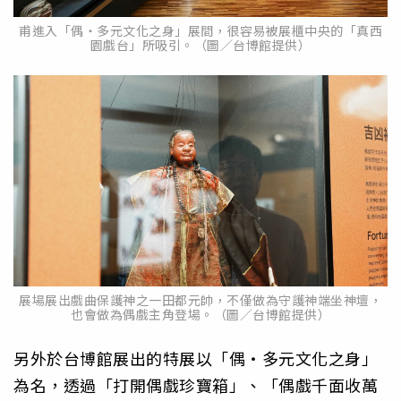
甫進入「偶・多元文化之身」展間，很容易被展櫃中央的「真西
園戲台」所吸引。（圖／台博館提供）
展場展出戲曲保護神之一田都元帥，不僅做為守護神端坐神壇，
也會做為偶戲主角登場。（圖／台博館提供）
另外於台博館展出的特展以「偶・多元文化之身」
為名，透過「打開偶戲珍寶箱」、「偶戲千面收萬