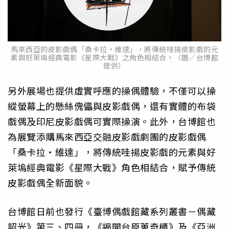
馬來西亞的皮影戲偶「桑卡拉•維達」，將傳統哇揚皮影戲的元
素與好萊塢經典電影《星際大戰》之角色相結合。（圖／台博館
提供）
另外展場也提供虛實呼應的操偶體驗，不僅可以操
縱螢幕上的懸絲傀儡與皮影戲偶，還有實體的布袋
戲偶及印尼皮影戲偶可實際操演。此外，台博館也
為展覽添購馬來西亞交融皮影戲劇團的皮影戲偶
「桑卡拉・維達」，將傳統哇揚皮影戲的元素與好
萊塢經典電影《星際大戰》角色相結合，賦予傳統
皮影戲偶全新面貌。
台博館日前也發行《臺博偶戲館藏系列叢書－偶藏
韶光》第三、四冊，《揭開台原蒐奇櫃》及《亞洲