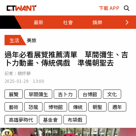
跳至主要內容區塊
下載 APP
最新
社會
娛樂
財經
生活
美旅
過年必看展覽推薦清單 草間彌生、吉
卜力動畫、傳統偶戲 準備朝聖去
記者：
魏妤靜
2025-01-29 13:00
展覽
草間彌生
吉卜力
台博館
文化
藝術
恐龍
博物館
傳統
朝聖
週年
高雄夢時代
基金會
布袋戲