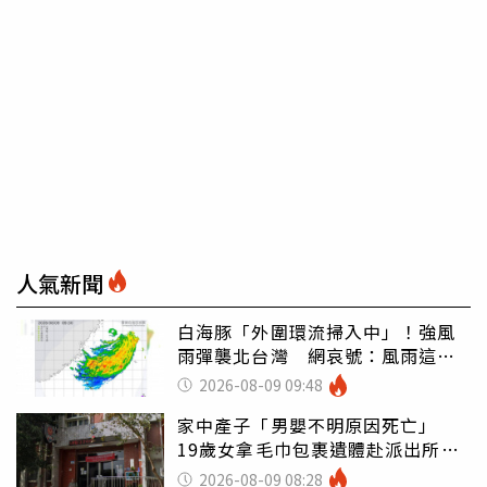
人氣新聞
白海豚「外圍環流掃入中」！強風
雨彈襲北台灣 網哀號：風雨這麼
大還不放假
2026-08-09 09:48
家中產子「男嬰不明原因死亡」
19歲女拿毛巾包裹遺體赴派出所報
案
2026-08-09 08:28