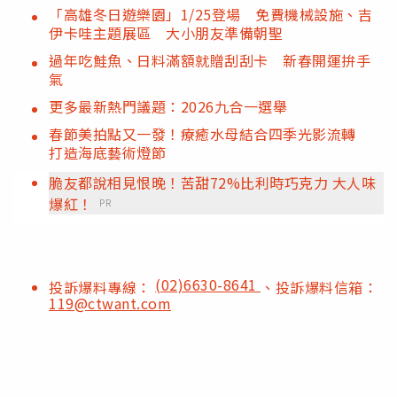
「高雄冬日遊樂園」1/25登場 免費機械設施、吉
伊卡哇主題展區 大小朋友準備朝聖
過年吃鮭魚、日料滿額就贈刮刮卡 新春開運拚手
氣
更多最新熱門議題：2026九合一選舉
春節美拍點又一發！療癒水母結合四季光影流轉
打造海底藝術燈節
脆友都說相見恨晚！苦甜72%比利時巧克力 大人味
爆紅！
PR
(02)6630-8641
投訴爆料專線：
、投訴爆料信箱：
119@ctwant.com