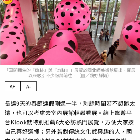
「草間彌生的『軌跡』與『奇跡』」展覽於國北師美術館展出，開展
以來吸引不少粉絲前往。（圖／魏妤靜攝）
A+
A-
長達9天的春節連假剛過一半，剩餘時間若不想跑太
遠，也可以考慮去室內展館輕鬆看展。線上旅遊平
台Klook就特別推薦6大必訪熱門展覽，方便大家按
自己喜好選擇；另外若對傳統文化感興趣的人，國