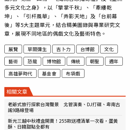
多元文化之身》，以「擎掌千秋」、「牽縷乾
坤」、「引杆風華」、「弄影天地」及「台前幕
後」等5大主題單元，結合精美圖錄與專業研究文
章，展現不同地區的偶戲文化及藝術特色。
展覽
草間彌生
吉卜力
台博館
文化
藝術
恐龍
博物館
傳統
朝聖
週年
高雄夢時代
基金會
布袋戲
相關文章
老爺式旅行探索台灣聲景 北管演奏、DJ打碟、卑南古
謠9路線登場
新光三越中秋禮盒開賣！255款送禮清單一次看，蛋黃
酥、日韓甜點全都有