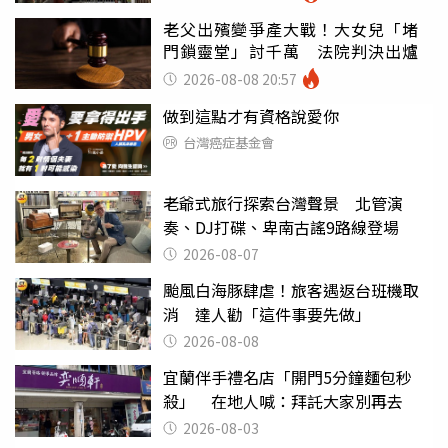
老父出殯變爭產大戰！大女兒「堵
門鎖靈堂」討千萬 法院判決出爐
2026-08-08 20:57
做到這點才有資格說愛你
台灣癌症基金會
老爺式旅行探索台灣聲景 北管演
奏、DJ打碟、卑南古謠9路線登場
2026-08-07
颱風白海豚肆虐！旅客遇返台班機取
消 達人勸「這件事要先做」
2026-08-08
宜蘭伴手禮名店「開門5分鐘麵包秒
殺」 在地人喊：拜託大家別再去
2026-08-03