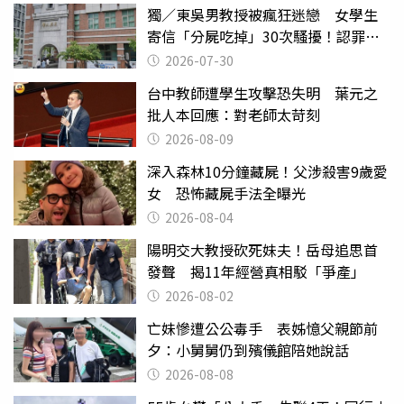
獨／東吳男教授被瘋狂迷戀 女學生
寄信「分屍吃掉」30次騷擾！認罪免
關
2026-07-30
台中教師遭學生攻擊恐失明 葉元之
批人本回應：對老師太苛刻
2026-08-09
深入森林10分鐘藏屍！父涉殺害9歲愛
女 恐怖藏屍手法全曝光
2026-08-04
陽明交大教授砍死妹夫！岳母追思首
發聲 揭11年經營真相駁「爭產」
2026-08-02
亡妹慘遭公公毒手 表姊憶父親節前
夕：小舅舅仍到殯儀館陪她說話
2026-08-08