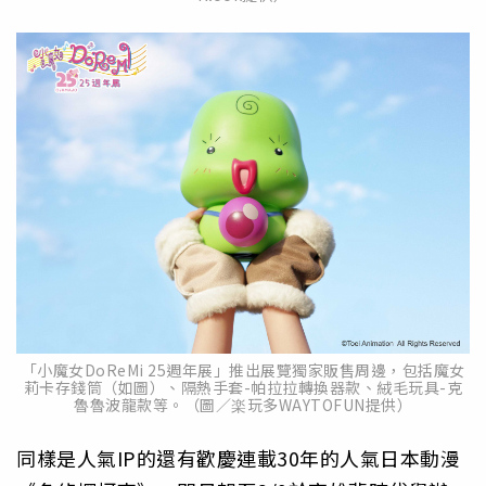
「小魔女DoReMi 25週年展」推出展覽獨家販售周邊，包括魔女
莉卡存錢筒（如圖）、隔熱手套-帕拉拉轉換器款、絨毛玩具-克
魯魯波龍款等。（圖／楽玩多WAYTOFUN提供）
同樣是人氣IP的還有歡慶連載30年的人氣日本動漫