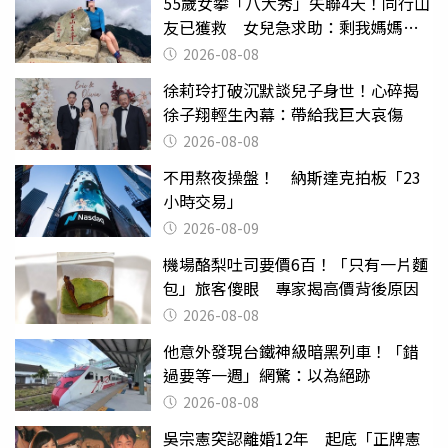
55歲女攀「八大秀」失聯4天！同行山
友已獲救 女兒急求助：剩我媽媽還
沒找到
2026-08-08
徐莉玲打破沉默談兒子身世！心碎揭
徐子翔輕生內幕：帶給我巨大哀傷
2026-08-08
不用熬夜操盤！ 納斯達克拍板「23
小時交易」
2026-08-09
機場酪梨吐司要價6百！「只有一片麵
包」旅客傻眼 專家揭高價背後原因
2026-08-08
他意外發現台鐵神級暗黑列車！「錯
過要等一週」網驚：以為絕跡
2026-08-08
吳宗憲突認離婚12年 起底「正牌憲