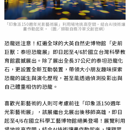
「印象派150週年光影藝術展」利用場地挑高空間，結合AI技術讓
畫作動起來。（圖／擷取自翡冷翠文創官網）
恐龍迷注意！紅遍全球的大英自然史博物館「史前
巨獸：泰坦恐龍展」即日起至4/6於國立台灣科學教
育館震撼展出。除了展出全長37公尺的泰坦恐龍化
石，更設置全新互動裝置，帶領大小朋友趣味探索
恐龍的誕生與演化歷程，甚至能透過偵測投影出與
自己體重相仿的恐龍。
喜歡光影藝術的人則可考慮前往「印象派150週年
光影藝術展」，該展繼台北展出後移師高雄，即日
起至4/6在國立科學工藝博物館絕美登場！展覽利用
場地挑高空間，結合AI技術讓畫作動起來，讓觀眾