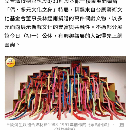
立台灣博物館也於8/31前於本館一樓東展間舉辦
「偶・多元文化之身」特展，精選來自台原藝術文
化基金會董事長林經甫捐贈的萬件偶戲文物，以多
元面向展示偶戲文化的豐富與共融性。不過部分展
館今日（初一）公休，有興趣觀展的人記得先上網
查詢。
草間彌生以複合媒材於1988-1991年創作的《永劫回歸》。（圖
／魏妤靜攝）