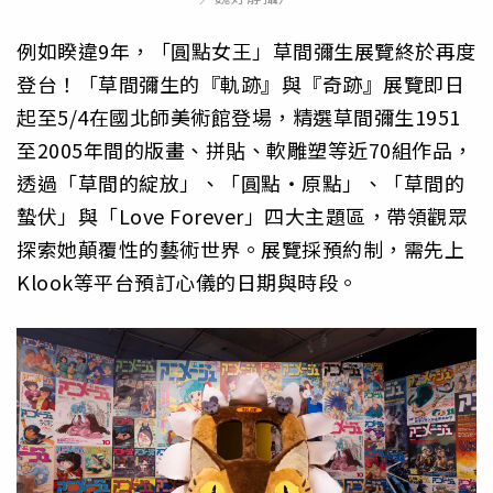
例如睽違9年，「圓點女王」草間彌生展覽終於再度
登台！「草間彌生的『軌跡』與『奇跡』展覽即日
起至5/4在國北師美術館登場，精選草間彌生1951
至2005年間的版畫、拼貼、軟雕塑等近70組作品，
透過「草間的綻放」、「圓點・原點」、「草間的
蟄伏」與「Love Forever」四大主題區，帶領觀眾
探索她顛覆性的藝術世界。展覽採預約制，需先上
Klook等平台預訂心儀的日期與時段。