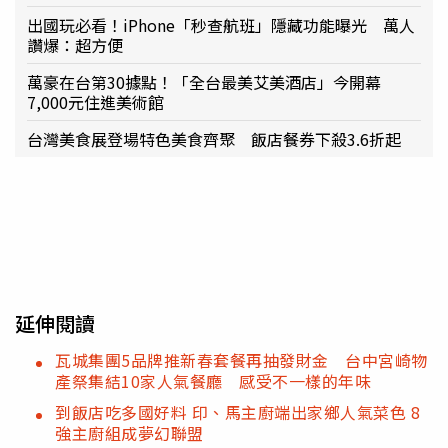
出國玩必看！iPhone「秒查航班」隱藏功能曝光 萬人
讚爆：超方便
萬豪在台第30據點！「全台最美艾美酒店」今開幕
7,000元住進美術館
台灣美食展登場特色美食齊聚 飯店餐券下殺3.6折起
延伸閱讀
瓦城集團5品牌推新春套餐再抽發財金 台中宮崎物
產祭集結10家人氣餐廳 感受不一樣的年味
到飯店吃多國好料 印、馬主廚端出家鄉人氣菜色 8
強主廚組成夢幻聯盟