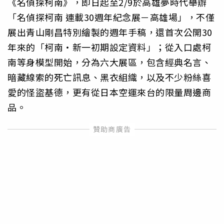
《名偵探柯南》，即日起至2/9於高雄夢時代舉辦
「名偵探柯南 連載30週年紀念展－高雄場」，不僅
展出青山剛昌特別繪製的週年手稿，還首次公開30
年來的「柯南・新一初期設定資料」；從入口處柯
南等身模型開始，分為六大展區，包含經典名言、
暗藏線索的死亡訊息、黑衣組織，以及不少粉絲喜
愛的怪盜基德，更有從日本空運來台的限量周邊商
品。