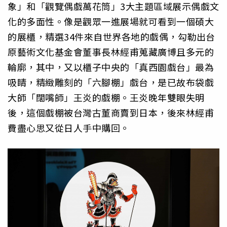
象」和「觀覽偶戲萬花筒」3大主題區域展示偶戲文
化的多面性。像是觀眾一進展場就可看到一個碩大
的展櫃，精選34件來自世界各地的戲偶，勾勒出台
原藝術文化基金會董事長林經甫蒐藏廣博且多元的
輪廓，其中，又以櫃子中央的「真西園戲台」最為
吸睛，精緻雕刻的「六腳棚」戲台，是已故布袋戲
大師「闊嘴師」王炎的戲棚。王炎晚年雙眼失明
後，這個戲棚被台灣古董商賣到日本，後來林經甫
費盡心思又從日人手中購回。