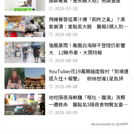
閒聊驚覺「是失聯大伯」奇蹟重逢
2026-07-18
飛機餐發這果汁爆「廁所之亂」？乘
客崩潰：差點丟大臉 醫揭3類人別亂
喝
2026-08-08
強風豪雨！颱風白海豚不登陸仍影響
大 12縣市豪、大雨特報
2026-08-09
YouTuber花19萬開箱度假村「到場遭
拒入住＋報警」 粉絲怒灌1星負評
2026-08-08
他吃隔夜海鮮麵「嘔吐、腹瀉」洗腎
一週救命 醫點名5隔夜食物腎友要注
意
2026-08-09
Recommended by