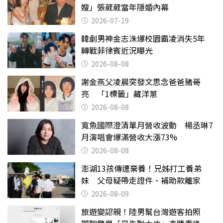
嫂」張葳葳當年隱婚內幕
2026-07-19
韓劇男神金志洙爆校園霸凌消失5年
轉戰菲律賓近況曝光
2026-08-08
謝金燕父凌晨突發文思念爸爸豬哥
亮 「1標籤」藏洋蔥
2026-08-08
寬魚國際澄清單月營收波動 楊丞琳7
月演唱會爆滿營收大漲73%
2026-08-08
澎湖13孩傳遭棄養！兄姊打工養弟
妹 父母疑帶走證件、補助款離家
2026-08-09
旅遊變認親！陸男幫台灣遊客拍照