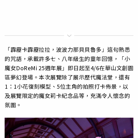
「霹靂卡霹靂拉拉，波波力那貝貝魯多」這句熟悉
的咒語，承載許多七、八年級生的童年回憶，「小
魔女DoReMi 25週年展」即日起至4/6在華山文創園
區夢幻登場。本次展覽除了展示歷代魔法堂，還有
1：1小花復刻模型、5位主角的拍照打卡佈景，以
及展覽限定的魔女莉卡紀念品等，充滿令人懷念的
氛圍。