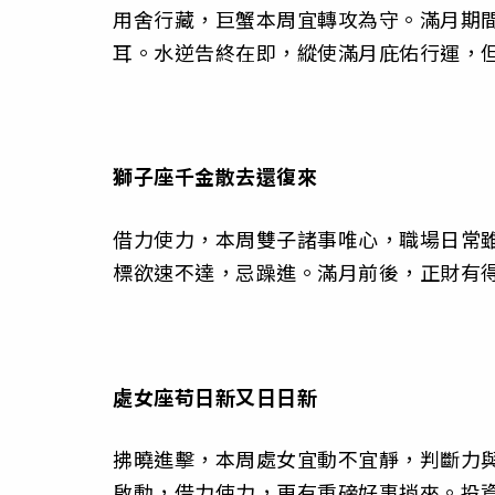
用舍行藏，巨蟹本周宜轉攻為守。滿月期
耳。水逆告終在即，縱使滿月庇佑行運，
獅子座
千金散去還復來
借力使力，本周雙子諸事唯心，職場日常
標欲速不達，忌躁進。滿月前後，正財有
處女座
苟日新又日日新
拂曉進擊，本周處女宜動不宜靜，判斷力
啟動，借力使力，更有重磅好事捎來。投