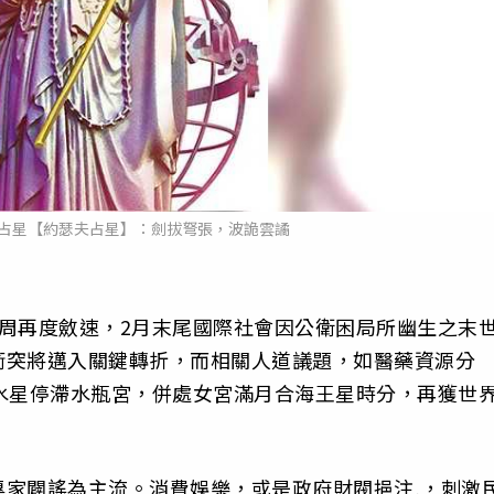
10星座占星【約瑟夫占星】：劍拔弩張，波詭雲譎
周再度斂速，2月末尾國際社會因公衛困局所幽生之末
衝突將邁入關鍵轉折，而相關人道議題，如醫藥資源分
水星停滯水瓶宮，併處女宮滿月合海王星時分，再獲世
家闢謠為主流。消費娛樂，或是政府財閥挹注,，刺激