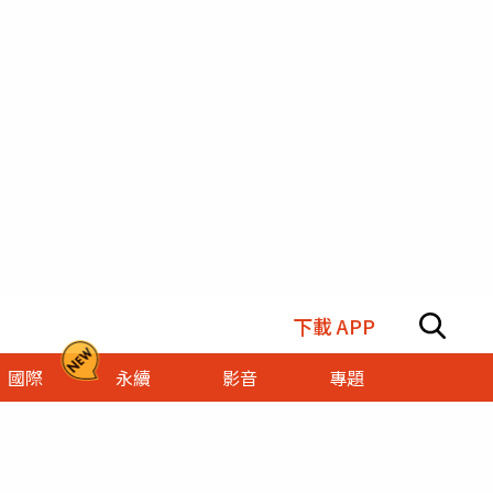
下載 APP
國際
永續
影音
專題