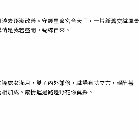
月淡去逐漸改善。守護星命宮合天王，一片新舊交織風
感情是我若盛開，蝴蝶自來。
又逢處女滿月，雙子內外兼修，職場有功立言，報酬甚
兩相加成。感情運是路邊野花你莫採。