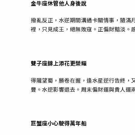
金牛座
休管他人身後說
撥亂反正，水逆期間溝通卡關情事，隨滿
裡，只見成王，絕無敗寇。正偏財黯淡。
雙子座
錦上添花更榮耀
得隴望蜀，勝卷在握，逢水星逆行告終，
豐。水逆影響退去。周末偏財運與貴人運
巨蟹座
小心駛得萬年船