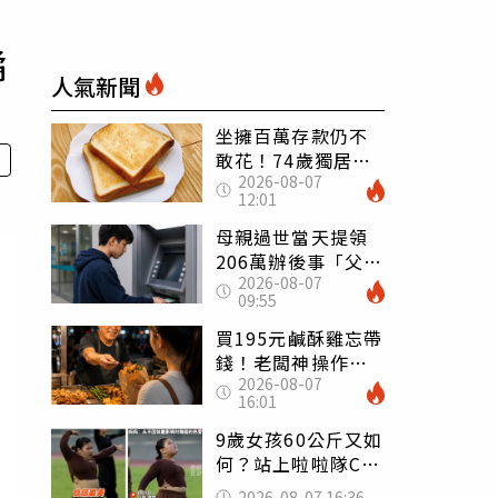
譎
人氣新聞
坐擁百萬存款仍不
敢花！74歲獨居翁
2026-08-07
「1餐只吃1片吐
12:01
司」 半年後暴瘦
嚇壞女兒
母親過世當天提領
206萬辦後事「父子
2026-08-07
遭判刑」 律師：
09:55
搶錢先下手是罪
買195元鹹酥雞忘帶
錢！老闆神操作
2026-08-07
「倒找5元」 全網
16:01
看哭：這就是台灣
9歲女孩60公斤又如
何？站上啦啦隊C位
驚艷全場 千萬網
2026-08-07 16:36