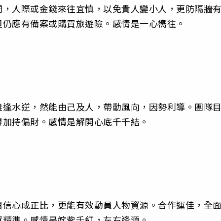
間，人際或金錢來往宜慎，以免貴人變小人，更防隔牆
但仍應有備案或購買旅遊險。感情是一心嚮往。
雖逢水逆，然能由己及人，帶動風向，因勢利導。團隊
得加持偏財。感情是解開心底千千結。
與信心成正比，更能有效動員人物資源。合作運佳，全
資精準。感情是姹紫千紅，左右逢源。