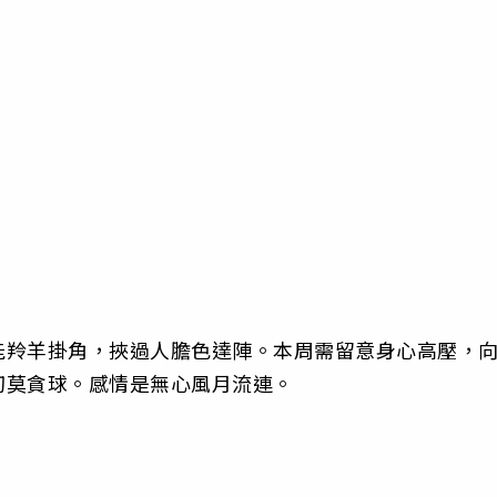
能羚羊掛角，挾過人膽色達陣。本周需留意身心高壓，
切莫貪球。感情是無心風月流連。