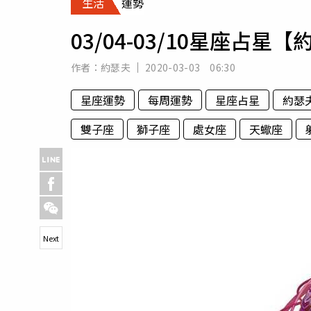
生活
運勢
人物
汽車
03/04-03/10星座
專欄
房產新勢力
作者：
約瑟夫
2020-03-03 06:30
星座運勢
每周運勢
星座占星
約瑟
雙子座
獅子座
處女座
天蠍座
Next