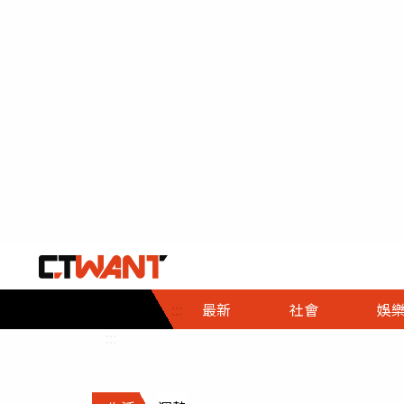
社會首頁
娛樂首頁
財經首頁
政
:::
最新
社會
娛
時事
即時
熱線
:::
直擊
大條
人物
調查
專題
３Ｃ