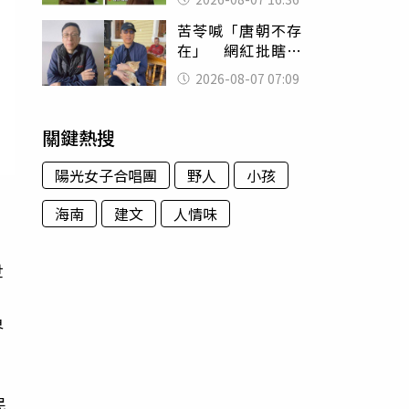
友被圈粉
苦苓喊「唐朝不存
在」 網紅批瞎編
歷史：李白、杜甫
2026-08-07 07:09
用鮮卑文寫詩？
關鍵熱搜
陽光女子合唱團
野人
小孩
海南
建文
人情味
世
界
民