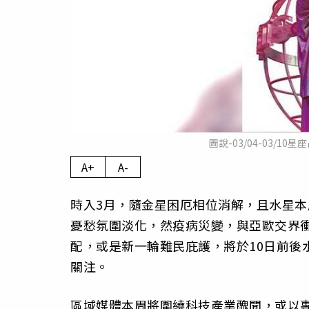
圖說-03/04-03/
A+
A-
時入3月，隨金星困厄相位消解，且水星本
憂愁氛圍淡化，然疫病災變，與亞歐交界
配，或是新一輪難民庇護，將於10日前後
關注。
區域媒體本周將圍繞科技產業醜聞，或以專