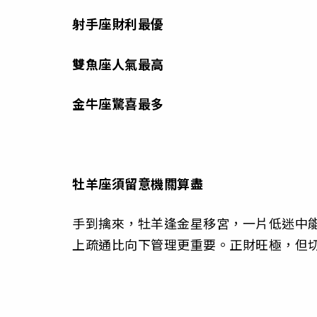
射手座
財利最優
雙魚座
人氣最高
金牛座
驚喜最多
牡羊座
須留意機關算盡
手到擒來，牡羊逢金星移宮，一片低迷中
上疏通比向下管理更重要。正財旺極，但