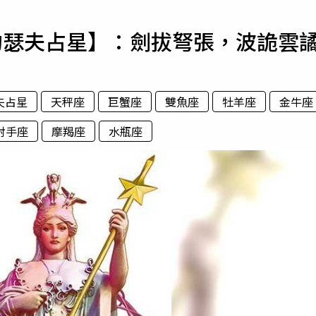
寵物
占星【約瑟夫占星】：劍拔弩張，波詭雲
運勢
運動
梅酒
夫占星
天秤座
巨蟹座
雙魚座
牡羊座
金牛座
射手座
摩羯座
水瓶座