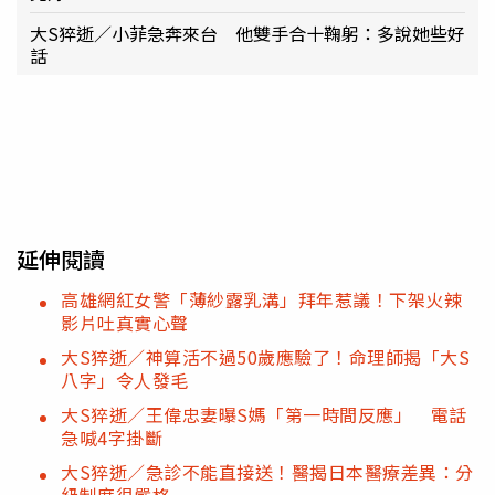
大S猝逝／小菲急奔來台 他雙手合十鞠躬：多說她些好
話
延伸閱讀
高雄網紅女警「薄紗露乳溝」拜年惹議！下架火辣
影片吐真實心聲
大S猝逝／神算活不過50歲應驗了！命理師揭「大S
八字」令人發毛
大S猝逝／王偉忠妻曝S媽「第一時間反應」 電話
急喊4字掛斷
大S猝逝／急診不能直接送！醫揭日本醫療差異：分
級制度很嚴格