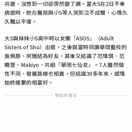
共遊，沒想到一切卻突然變了調。當大S在2日不幸
病逝時，她在醫院與小S等人哭到泣不成聲，心情久
久難以平復。
大S與妹妹小S高中時以女團「ASOS」（Adult
Sisters of Shu）出道，之後與當時同讀華岡藝校的
吳佩慈、阿雅結為好友，其後又結識了范瑋琪、范
曉萱、Makiyo，共組「華岡七仙女」。7人雖然個
性不同、發展路線也相異，但結識30多年來，感情
始終維繫的相當好。