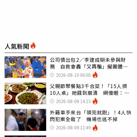
人氣新聞
公司債出包2／李建成辯未參與財
務 自救會轟「又再騙」擬團體訴
訟
2026-08-10 06:00
父親節聚餐點3千合菜！「15人擠
10人桌」她餓到崩潰 網傻眼：讓
店家看笑話
2026-08-09 14:23
外籍車手來台「領完就跑」！4人快
閃犯案全栽了 機場也逃不掉
2026-08-09 11:49