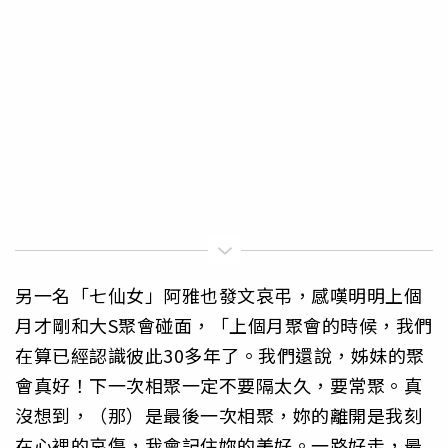
另一名「七仙女」阿雅也發文哀弔，感嘆明明上個
月才剛和大S聚會碰面，「上個月聚會的時候，我們
在算已經認識彼此30多年了。我們還說，姊妹的聚
會真好！下一次相聚一定不要隔太久，要常聚。真
沒想到，（那）是最後一次相聚，妳的離開是我刻
在心裡的哀傷，我會記住妳的美好。一路好走，最