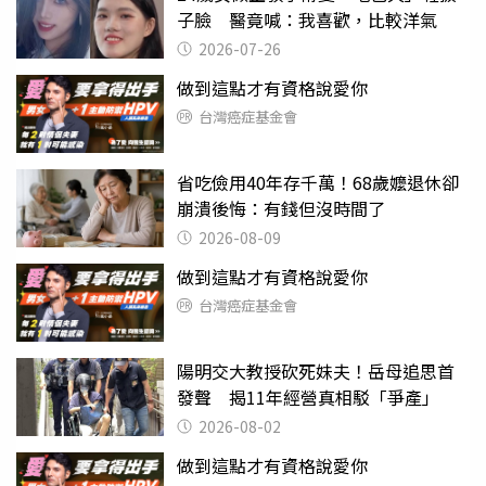
子臉 醫竟喊：我喜歡，比較洋氣
2026-07-26
做到這點才有資格說愛你
台灣癌症基金會
省吃儉用40年存千萬！68歲嬤退休卻
崩潰後悔：有錢但沒時間了
2026-08-09
做到這點才有資格說愛你
台灣癌症基金會
陽明交大教授砍死妹夫！岳母追思首
發聲 揭11年經營真相駁「爭產」
2026-08-02
做到這點才有資格說愛你