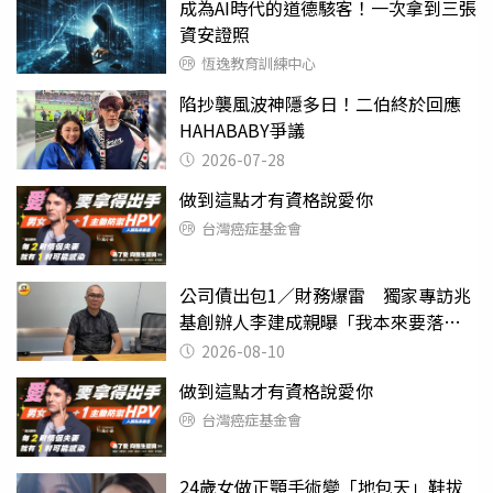
成為AI時代的道德駭客！一次拿到三張
資安證照
恆逸教育訓練中心
陷抄襲風波神隱多日！二伯終於回應
HAHABABY爭議
2026-07-28
做到這點才有資格說愛你
台灣癌症基金會
公司債出包1／財務爆雷 獨家專訪兆
基創辦人李建成親曝「我本來要落
跑」
2026-08-10
做到這點才有資格說愛你
台灣癌症基金會
24歲女做正顎手術變「地包天」鞋拔