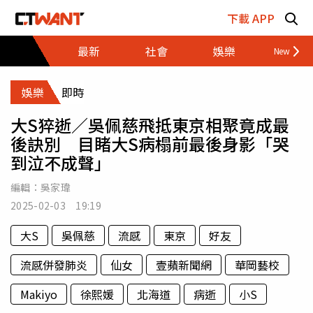
跳至主要內容區塊
下載 APP
最新
社會
娛樂
財經
娛樂
即時
大S猝逝／吳佩慈飛抵東京相聚竟成最
後訣別 目睹大S病榻前最後身影「哭
到泣不成聲」
編輯：
吳家瑋
2025-02-03 19:19
大S
吳佩慈
流感
東京
好友
流感併發肺炎
仙女
壹蘋新聞網
華岡藝校
Makiyo
徐熙媛
北海道
病逝
小S