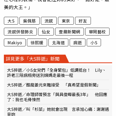
美的大王。」
大S
吳佩慈
流感
東京
好友
流感併發肺炎
仙女
壹蘋新聞網
華岡藝校
Makiyo
徐熙媛
北海道
病逝
小S
詳見更多「大S猝逝」新聞
大S猝逝／小S女兒們「全身緊包」低調抵台！ Lily、
許老三陪病榻旁送別姨媽走最後一程
大S猝逝／酷龍姜元來難接受 「真希望是假新聞」
大S猝逝／命理師曾預言「與具俊曄最長3年」 他回應
了：我也毛骨悚然
大S猝逝／叫「杉菜」她就會出現 言承旭心痛：謝謝遇
見妳