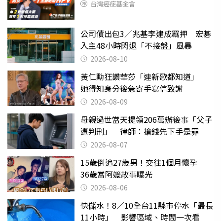
台灣癌症基金會
公司債出包3／兆基李建成羈押 宏碁
入主48小時閃退「不接盤」風暴
2026-08-10
黃仁勳狂讚華莎「連新歌都知道」
她得知身分後急寄手寫信致謝
2026-08-09
母親過世當天提領206萬辦後事「父子
遭判刑」 律師：搶錢先下手是罪
2026-08-07
15歲倒追27歲男！交往1個月懷孕
36歲當阿嬤故事曝光
2026-08-06
快儲水！8／10全台11縣市停水「最長
11小時」 影響區域、時間一次看