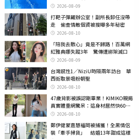
2026-08-09
打靶子彈藏辦公室！副所長卸任沒帶
走 偷查情敵個資被搜曝多年秘密
2026-08-10
「陪我去散心」竟是不歸路！百萬網
紅雅典娜失蹤3年 驚傳遭綁架滅口
2026-08-09
台灣感性1／NiziU時隔兩年訪台 華
西街取景吸粉朝聖
2026-08-10
47歲背影被誤認剛畢業！KIMIKO親揭
真實體重網驚呆：這身材居然快60公
斤？
2026-08-10
鄭伊健蒙嘉慧福岡被捕獲！全黑情侶
裝「牽手掃貨」 結婚13年甜成這樣