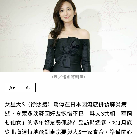
（圖／報系資料照）
A+
A-
女星大S（徐熙媛）驚傳在日本因流感併發肺炎病
逝，令眾多演藝圈好友惋惜不已。與大S共組「華岡
七仙女」的多年好友吳佩慈在受訪時透露，她1月底
從北海道特地飛到東京要與大S一家會合，準備開心