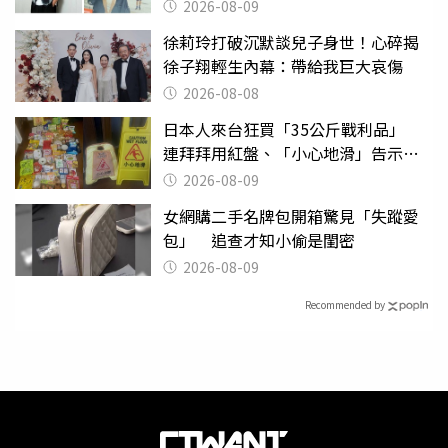
2026-08-09
徐莉玲打破沉默談兒子身世！心碎揭
徐子翔輕生內幕：帶給我巨大哀傷
2026-08-08
日本人來台狂買「35公斤戰利品」
連拜拜用紅盤、「小心地滑」告示牌
也帶回家
2026-08-09
女網購二手名牌包開箱驚見「失蹤愛
包」 追查才知小偷是閨密
2026-08-09
Recommended by