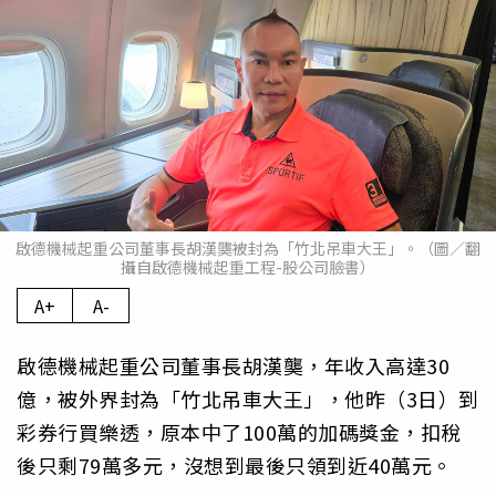
啟德機械起重公司董事長胡漢龑被封為「竹北吊車大王」。（圖／翻
攝自啟德機械起重工程-股公司臉書）
A+
A-
啟德機械起重公司董事長胡漢龑，年收入高達30
億，被外界封為「竹北吊車大王」，他昨（3日）到
彩券行買樂透，原本中了100萬的加碼獎金，扣稅
後只剩79萬多元，沒想到最後只領到近40萬元。