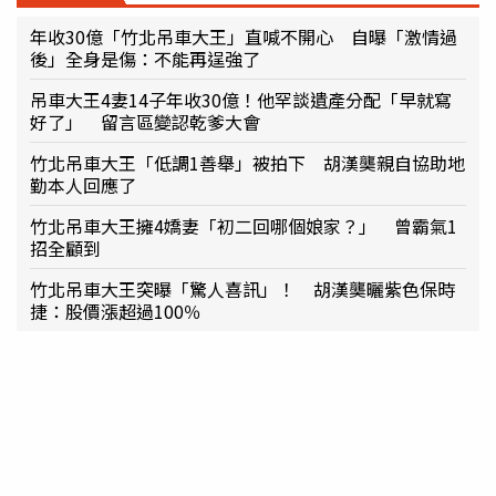
年收30億「竹北吊車大王」直喊不開心 自曝「激情過
後」全身是傷：不能再逞強了
吊車大王4妻14子年收30億！他罕談遺產分配「早就寫
好了」 留言區變認乾爹大會
竹北吊車大王「低調1善舉」被拍下 胡漢龑親自協助地
勤本人回應了
竹北吊車大王擁4嬌妻「初二回哪個娘家？」 曾霸氣1
招全顧到
竹北吊車大王突曝「驚人喜訊」！ 胡漢龑曬紫色保時
捷：股價漲超過100％