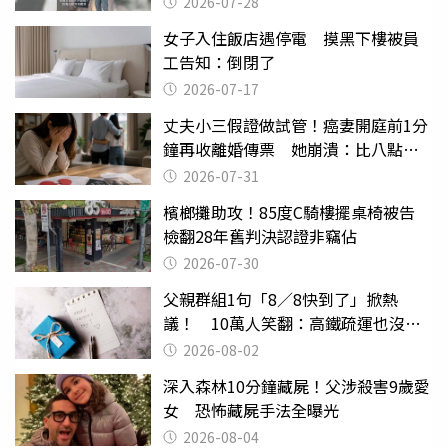
2026-07-28
女子入住飯店遇停電 摸黑下樓被員
工告知：倒閉了
2026-07-17
丈夫小三假證做試管！癌妻開庭前1分
鐘再收離婚傳票 她崩潰：比八點檔
還扯
2026-07-31
檳榔攤助攻！85度C騎樓擺桌椅被告
檢翻28年舊判決認證非竊佔
2026-07-30
父親群組1句「8／8快到了」掀熱
議！ 10萬人笑翻：高鐵疏運也沒列
父親節
2026-08-02
深入森林10分鐘藏屍！父涉殺害9歲愛
女 恐怖藏屍手法全曝光
2026-08-04