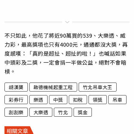
不只如此，他花了將近90萬買的539、大樂透、威
力彩，最高獎項也只有4000元，通通都沒大獎，再
度感嘆：「真的是超扯、超扯的啦！」也喊話如果
中頭彩及二獎，一定會捐一半做公益，絕對不會暗
槓。
胡漢龑
啟德機械起重工程
竹北吊車大王
彩券行
樂透
中獎
扣稅
領獎
吊車
刮刮樂
大樂透
竹北
獎金
相關文章