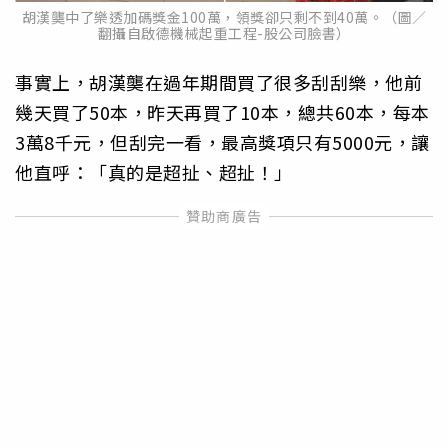
胡漢龑中了樂透加碼獎金100萬，領獎卻只剩不到40萬。（圖／
翻攝自啟德機械起重工程-股公司臉書）
事實上，胡漢龑在過年期間買了很多刮刮樂，他前
幾天買了50本，昨天再買了10本，總共60本，每本
3萬8千元，但刮完一看，最高獎項只有5000元，讓
他直呼：「真的是超扯、超扯！」