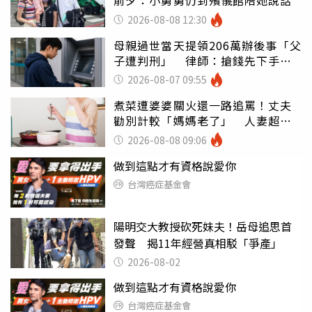
前夕：小舅舅仍到殯儀館陪她說話
2026-08-08 12:30
母親過世當天提領206萬辦後事「父
子遭判刑」 律師：搶錢先下手是
罪
2026-08-07 09:55
煮菜遭婆婆關火還一路追罵！丈夫
勸別計較「媽媽老了」 人妻超崩
潰：我像台傭
2026-08-08 09:06
做到這點才有資格說愛你
台灣癌症基金會
陽明交大教授砍死妹夫！岳母追思首
發聲 揭11年經營真相駁「爭產」
2026-08-02
做到這點才有資格說愛你
台灣癌症基金會