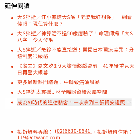
延伸閱讀
大S猝逝／汪小菲憶大S喊「老婆我好想你」 網看
傻眼：現任算什麼？
大S猝逝／神算活不過50歲應驗了！命理師揭「大S
八字」令人發毛
大S猝逝／急診不能直接送！醫揭日本醫療差異：分
級制度很嚴格
《殺夫》夏文汐8段大膽情慾戲遭剪 41年後重見天
日再登大銀幕
更多最新熱門議題：中聯致癌油風暴
大S猝逝太震撼...林予晞盼留給家屬空間
成為AI時代的道德駭客！一次拿到三張資安證照
PR
(02)6630-8641
投訴爆料專線：
、投訴爆料信箱：
119@ctwant.com