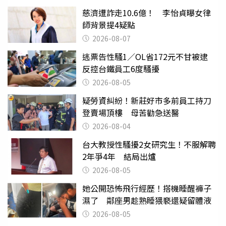
慈濟遭詐走10.6億！ 李怡貞曝女律
師背景提4疑點
2026-08-07
逃票告性騷1／OL省172元不甘被逮
反控台鐵員工6度騷擾
2026-08-05
疑勞資糾紛！新莊好市多前員工持刀
登賣場頂樓 母苦勸急送醫
2026-08-04
台大教授性騷擾2女研究生！不服解聘
2年爭4年 結局出爐
2026-08-05
她公開恐怖飛行經歷！搭機睡醒褲子
濕了 鄰座男趁熟睡猥褻還疑留體液
2026-08-05