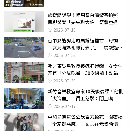
旅遊變認親！陸男幫台灣遊客拍照
閒聊驚覺「是失聯大伯」奇蹟重逢
2026-07-18
台中女遛狗走斑馬線遭撞亡！母慟
「女兒隨媽祖修行去了」 駕駛過失
致死判9月
2026-07-26
獨／東吳男教授被瘋狂迷戀 女學生
寄信「分屍吃掉」30次騷擾！認罪免
關
2026-07-30
新竹音樂教室命案10天後復課！他批
「太冷血」 員工怒駁：閉上嘴
2026-07-17
中和兒媳遭公公砍百刀致死 閨密揭
「全家都惡魔」：丈夫在老婆時懷孕
摔東西