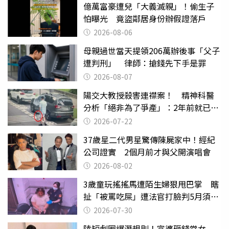
億萬富豪遭兒「大義滅親」！偷生子
怕曝光 竟盜鄰居身份辦假證落戶
2026-08-06
母親過世當天提領206萬辦後事「父子
遭判刑」 律師：搶錢先下手是罪
2026-08-07
陽交大教授殺害連襟案！ 精神科醫
分析「絕非為了爭產」：2年前就已言
行詭異
2026-07-22
37歲星二代男星驚傳陳屍家中！經紀
公司證實 2個月前才與父開演唱會
2026-08-02
3歲童玩搖搖馬遭陌生婦狠甩巴掌 瞎
扯「被罵吃屎」遭法官打臉判5月須入
監
2026-07-30
陸短劇圈爆潛規則！富婆砸錢當女