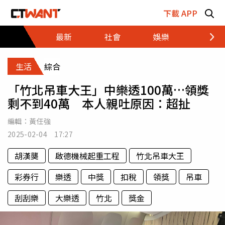
跳至主要內容區塊
下載 APP
最新
社會
娛樂
財經
生活
綜合
「竹北吊車大王」中樂透100萬…領獎
剩不到40萬 本人親吐原因：超扯
編輯：
黃任強
2025-02-04 17:27
胡漢龑
啟德機械起重工程
竹北吊車大王
彩券行
樂透
中獎
扣稅
領獎
吊車
刮刮樂
大樂透
竹北
獎金