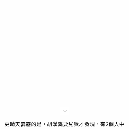
更晴天霹靂的是，胡漢龑要兌獎才發現，有2個人中