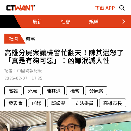
跳至主要內容區塊
下載 APP
最新
社會
娛樂
財經
社會
時事
高雄分屍案讓檢警忙翻天！陳其邁怒了
「真是有夠可惡」：凶嫌泯滅人性
記者：
中國時報紀爰
2025-02-07 17:35
高雄
分屍
陳其邁
檢警
分屍案
發表會
凶嫌
邱議瑩
立法委員
高雄市長