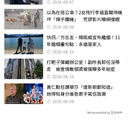
2026-08-07
以為在搭公車？2女拖行李箱直闖停機
坪「揮手攔機」 荒謬影片曝網傻眼
2026-08-09
快訊／方志友、楊銘威宣布離婚！11
年婚姻畫句點：永遠是家人
2026-08-10
打靶子彈藏辦公室！副所長卸任沒帶
走 偷查情敵個資被搜曝多年秘密
2026-08-10
黃仁勳狂讚華莎「連新歌都知道」
她得知身分後急寄手寫信致謝
2026-08-09
Recommended by