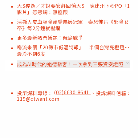
大S猝逝／才說要安靜回憶大S 陳建州下秒PO「1
影片」惹怒網：無極限
活撕人皮血腥降頭登票房冠軍 泰恐怖片《邪降女
帝》每2分鐘就嚇爛
更多最新熱門議題：俄烏戰爭
寒流來襲「20縣市低溫特報」 半個台灣亮橙燈…
最冷不到6度
成為AI時代的道德駭客！一次拿到三張資安證照
PR
(02)6630-8641
投訴爆料專線：
、投訴爆料信箱：
119@ctwant.com