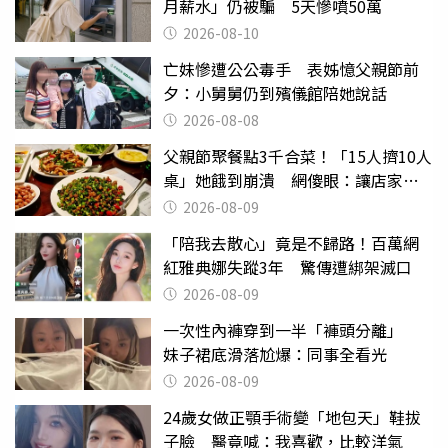
月薪水」仍被騙 5天慘噴50萬
2026-08-10
亡妹慘遭公公毒手 表姊憶父親節前
夕：小舅舅仍到殯儀館陪她說話
2026-08-08
父親節聚餐點3千合菜！「15人擠10人
桌」她餓到崩潰 網傻眼：讓店家看
笑話
2026-08-09
「陪我去散心」竟是不歸路！百萬網
紅雅典娜失蹤3年 驚傳遭綁架滅口
2026-08-09
一次性內褲穿到一半「褲頭分離」
妹子裙底滑落尬爆：同事全看光
2026-08-09
24歲女做正顎手術變「地包天」鞋拔
子臉 醫竟喊：我喜歡，比較洋氣