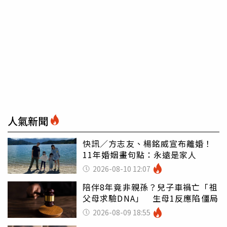
人氣新聞
快訊／方志友、楊銘威宣布離婚！
11年婚姻畫句點：永遠是家人
2026-08-10 12:07
陪伴8年竟非親孫？兒子車禍亡「祖
父母求驗DNA」 生母1反應陷僵局
2026-08-09 18:55