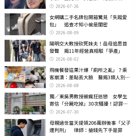
2026-07-26
女網購二手名牌包開箱驚見「失蹤愛
包」 追查才知小偷是閨密
2026-08-09
陽明交大教授砍死妹夫！岳母追思首
發聲 揭11年經營真相駁「爭產」
2026-08-02
飛機餐發這果汁爆「廁所之亂」？乘
客崩潰：差點丟大臉 醫揭3類人別亂
喝
2026-08-08
獨／東吳男教授被瘋狂迷戀 女學生
寄信「分屍吃掉」30次騷擾！認罪免
關
2026-07-30
母親過世當天提領206萬辦後事「父子
遭判刑」 律師：搶錢先下手是罪