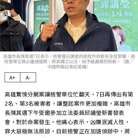
高雄市長陳其邁7日表示，檢警連日調查的過程市府都有全程掌握，請
檢警單位務必盡速破案，將其繩之以法，給予最嚴厲的制裁。（圖／
中國時報記者紀爰攝）
A+
A-
高雄驚悚分屍案讓檢警單位忙翻天，7日再傳出有第
2名、第3名被害者，讓整起案件更加複雜，高雄市
長陳其邁下午受邀參加立法委員邱議瑩新書發表
會，對於命案發生，他痛心表示，凶嫌泯滅人性，
罪大惡極無法原諒，目前檢警正在加速偵辦中，將