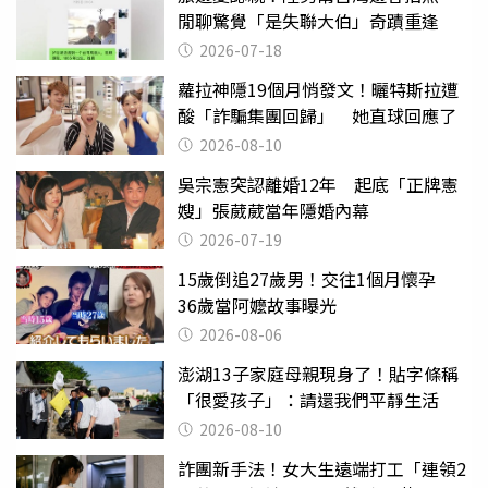
閒聊驚覺「是失聯大伯」奇蹟重逢
2026-07-18
蘿拉神隱19個月悄發文！曬特斯拉遭
酸「詐騙集團回歸」 她直球回應了
2026-08-10
吳宗憲突認離婚12年 起底「正牌憲
嫂」張葳葳當年隱婚內幕
2026-07-19
15歲倒追27歲男！交往1個月懷孕
36歲當阿嬤故事曝光
2026-08-06
澎湖13子家庭母親現身了！貼字條稱
「很愛孩子」：請還我們平靜生活
2026-08-10
詐團新手法！女大生遠端打工「連領2