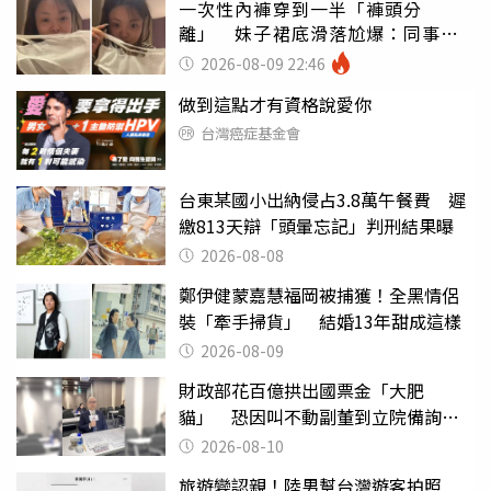
一次性內褲穿到一半「褲頭分
離」 妹子裙底滑落尬爆：同事全
看光
2026-08-09 22:46
做到這點才有資格說愛你
台灣癌症基金會
台東某國小出納侵占3.8萬午餐費 遲
繳813天辯「頭暈忘記」判刑結果曝
2026-08-08
鄭伊健蒙嘉慧福岡被捕獲！全黑情侶
裝「牽手掃貨」 結婚13年甜成這樣
2026-08-09
財政部花百億拱出國票金「大肥
貓」 恐因叫不動副董到立院備詢惹
議
2026-08-10
旅遊變認親！陸男幫台灣遊客拍照