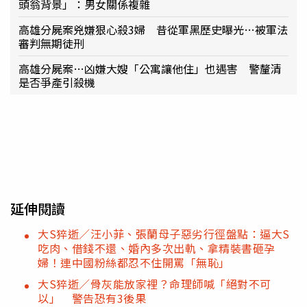
頭翁背景」：男女關係複雜
高雄分屍案兇嫌狠心殺3婦 昔從軍黑歷史曝光…被軍法
審判無期徒刑
高雄分屍案…凶嫌大嫂「公寓讓他住」也遇害 警釐清
是否爭產引殺機
延伸閱讀
大S猝逝／汪小菲、張蘭母子惡劣行徑盤點：逼大S
吃肉、借錢不還、婚內多次出軌、拿精裝書砸孕
婦！連中國粉絲都忍不住開罵「無恥」
大S猝逝／骨灰能放家裡？命理師喊「絕對不可
以」 警告恐有3後果