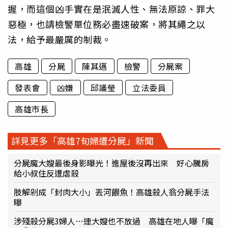
握，而這個凶手實在是泯滅人性、無法原諒、罪大
惡極，也請檢警單位務必盡速破案，將其繩之以
法，給予最嚴厲的制裁。
高雄
分屍
陳其邁
檢警
分屍案
發表會
凶嫌
邱議瑩
立法委員
高雄市長
詳見更多「高雄7旬婦遭分屍」新聞
分屍魔大嫂最後身影曝光！進屋後沒再出來 好心騰房
給小叔住反遭虐殺
肢解剁成「封肉大小」丟河餵魚！高雄殺人翁分屍手法
曝
涉殘殺分屍3婦人…連大嫂也不放過 高雄在地人曝「魔