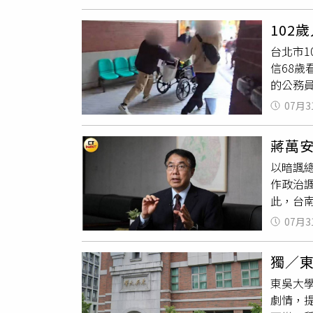
NRC）等
情」之
法院於2
括張男
Agen
張，指
販賣，一
以前是
102
女子為一
有不妥
日駁回
檢察官
台北市1
室，隔
榮犯罪
後續仍
信68
仍持續
的公務
因此官方
不起訴
文、加
07月3
姓看護
姓名，法律
曆春節
2025
蔣萬安
人瑞3位
日內瓦
以暗諷
認罪、
息人士指
作政治
但可以
她的Fa
此，台
薇公開履
責任，
202
07月3
「政治
部門實習生
技術模
相關工作
獨／
用他人
Bord
東吳大
責任仍
此遭加
劇情，
授權使
求。案件