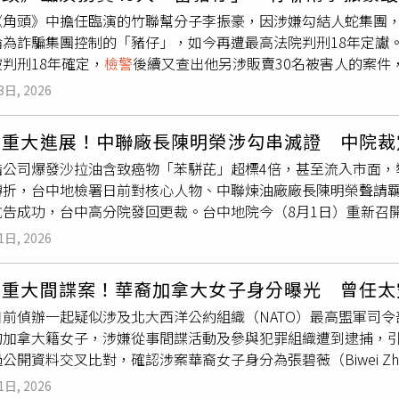
，在歐美廣泛被投資人使用。陳等揚強調，MT4、MT5就是各國
受羈押1天只用4千元計算賠償金，他抨擊警方以剝奪他妻子的自
《角頭》中擔任臨演的竹聯幫分子李振豪，因涉嫌勾結人蛇集團
合法。而這個詐團非常狡猾，他們搞了一個假的MT5平台頁面，
質調查，還疲勞訊問他的小孩，並惡意扭曲關鍵事證，憑著逼迫
淪為詐騙集團控制的「豬仔」，如今再遭最高法院判刑18年定讞
你透過MT5獲利。因為MT5是國際通用的合法投資平台，被害人
警
有重大違法濫權，他所受的損害不只失去人身自由，還包含人
判刑18年確定，
檢警
後續又查出他另涉販賣30名被害人的案件
一套「組合拳」的起手式，目的在誘使被害人加入詐團的「投資
因此應以羈押每日5千元折算，補償369萬5千元。最高檢聲請覆
法院聲請定應執行刑，依現行數罪併罰規定，最高執行刑度上限為3
」（暗樁），告訴群組成員他投資哪一隻股票、下哪一單賺了多
死部分另判1年2月，如果判決定讞，被告所受羈押與該刑期相當
3日, 2026
，李振豪原本在台北市中山區經營酒店，但受到新冠肺炎疫情影
O AXIS幣商」、「金幣科技」等假投資APP，這時被害人已經
然有1年2個月的羈押天數不能折算補償金，但因為可用來折抵過
介台灣人赴柬埔寨工作，並從中按照人頭收取佣金，獲利相當可觀
投資的外匯、期貨標的必須以虛擬貨幣結算等理由，要求投資人
事補償法庭認定，王川行舟是因為涉嫌殺人遭收押，與過失致死
案重大進展！中聯廠長陳明榮涉勾串滅證 中院裁
台灣尋找「豬仔」的人蛇成員林晉宇等人，因與原先合作的人蛇
一個假的「熱錢包」，也就是一組「助記詞」（一組高達64位應
失致死，這不符合刑事補償法排除補償的規定，最高檢聲請覆審不
脂公司爆發沙拉油含致癌物「苯駢芘」超標4倍，甚至流入市面，
屬的人蛇集團。林晉宇自2022年2月起帶槍加入該集團，並依照
，所以被害人會看到自己錢包裡不斷賺錢，當想「出金」的時候
太低，法官指出，刑事補償法明訂羈押補償金額為每日3千到5千
轉折，台中地檢署日前對核心人物、中聯煉油廠廠長陳明榮聲請
民眾赴柬埔寨。檢方查出，該集團透過臉書、Instagram等
帳面資金不足、需持續補款才能出金」要求被害人到台中市北區
斷，並在法定範圍內決定金額，這屬於刑事補償決定案的裁量權
抗告成功，台中高分院發回更裁。台中地院今（8月1日）重新召
薪且待遇優渥，並以協助辦理護照、提供機票與住宿等條件吸引
易所，裡面只有一個櫃臺跟點鈔機，有被害人上門才營業。（圖
請。本案已確定，王川行舟可領冤獄補償295萬6千元。
明榮羈押禁見。回顧整起案件，
檢警
接獲檢舉指中聯沙拉油含有
「武男兄」、「山酥」、「賈惇銘」、「竑毅」、「Andy」等
所」，被害人必須到該處買U（泰達幣）才能出金，而該處就是
1日, 2026
入市場，隨即發動多波搜索，除了查扣行動電話、雲端電子紀錄
.7萬至1.8萬美元不等的價格，將遭騙赴柬的台灣人轉交給當
害人上門就不營業，當錢從前門進入，後門立刻有車手接收、洗錢
品銷售明細，並同步約談多名油品製程與品管人員到案對質，藉
，有人擔任帳務會計，有人負責協助被害人申辦護照、購買機票，
金、黃金到「虛擬交易所」買泰達幣，前後被騙2000多萬元，
爆重大間諜案！華裔加拿大女子身分曝光 曾任太
月9日首波搜索時，諭令陳明榮以100萬元交保，惟後續深入調查
害人登機，並在抵達柬埔寨後接應，再交付給當地買方。被害人
八隊很快鎖定張姓主嫌（48歲）、偽裝貨幣交易所人員、負責收
前偵辦一起疑似涉及北大西洋公約組織（NATO）最高盟軍司令
月22日第二波搜索後向法院聲請羈押禁見。然而，台中地院首次
詐騙園區，被迫從事電信詐欺工作。根據部分被害人指述，在園
個假交易所，並掌控車手行蹤、洗錢的金流，但那時候還沒掌握
加拿大籍女子，涉嫌從事間諜活動及參與犯罪組織遭到逮捕，引發
之「食品業者」權責，且認為相關證人已訊問完畢，裁定陳男再加
罪集團威脅進行器官販賣，處境十分悲慘。2022年5月間，多名
，但在暗中調查過程，竟然發現彰化另有一個W姓女子，被以同
公開資料交叉比對，確認涉案華裔女子身分為張碧薇（Biwei Zha
出海。對此裁定，台中地檢署極力反對並當庭提起抗告。檢方補
組織關注，也促使政府單位開始積極追查相關案件。
檢警
後續展
唇舌才讓她同意製作筆錄指證詐團成員。去年8月，專案小組在宜
 Agency，CSA）、加拿大統計局（Statistics Canada）及加拿大國家研
理者及食安小組負責人，對油品品質負有法定監管義務；更揭露
遭逮捕並羈押，檢方也分2波起訴李男及數十名共犯。第1波案件
款的陳男及剛取走贓款的林女，查扣現金150萬元、手機及虛擬
1日, 2026