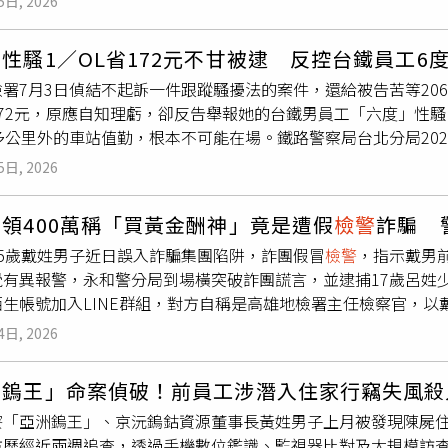
5日, 2026
已深刻記取教訓，希望社會大眾不要輕信網路或社群平台上的借貸
晚間移送屏東縣刑警大隊及地檢署偵訊。面對媒體追問是否「為
，並羈押至今，全案經台北地檢署7月27日偵結後，依違反組織
專線查證，以免落入詐團陷阱。判決指出，前年11月，當時擔任
發一語；複訊後，檢察官向屏東地院聲請羈押禁見。另一方面，
詐欺得利未遂罪嫌，提起公訴，具體求刑有期徒刑9年以上。
性騷1／OL省172元不甘被逮 反控台鐵員工6
觸一家融資公司辦理借貸；對方要求她填寫線上申請資料、提供
祿村租屋處蒐證，並在騎樓洗衣機旁查獲一把疑似犯案使用的萬
署7月3日偵結不起訴一件跟蹤騷擾法的案件，還給被告苦等20
款卡，同時提供提款卡密碼。吳女雖曾對流程產生懷疑，但仍依
持續釐清其涉案程度及是否另有共犯。
172元，原應自知理虧，卻反告舉報她的台鐵男員工「六度」性
騙金流工具。
檢警
調查發現，該帳戶隨後遭詐團用來收取3名被害人
多公里外的車站值勤，根本不可能在場。鐵路警察局台北分局20
辯稱自己也是受害者，不僅未借到錢，反而遭騙約10萬元。然而
橫跨半年，第一次是同年（下同）5月12日、第二次5月15日、第
時已察覺異狀，卻未停止交易或查證，對帳戶可能遭犯罪利用的
5日, 2026
六次11月20日，都在早上8點多她抵達台北車站這段通勤時間。
欺及洗錢等罪判處5月有期徒刑，得易科罰金15萬元，全案仍可
（圖／方萬民攝）警方在去年12月9日約談涉案的台鐵員工黃先
吳女戶籍位於台北市內湖區，內湖警分局接獲雲林地檢署通知協
領400萬稱「買黃金酬神」竟是遭假
檢警
詐騙 
多次持悠遊卡搭普悠瑪列車，未依規定購買實體車票。黃先生告
台中市警局長吳敬田，母親則為當時的內湖分局長、現任信義分
55歲戴姓男子近日誤入詐騙集團陷阱，詐團假冒
檢警
，指示戴男
只要看到有乘客掏出悠遊卡而不是普悠瑪車票，他馬上可斷定這
惠珠均表示，女兒因社會歷練不足，誤信詐騙借貸話術才會交出
覺有異報警，永和警分局到場橫突破詐團謊言，並逮捕17歲呂姓
原本就常常舉報逃票行為，並非只針對提告女子。對於女乘客提
盼事件成為警惕，避免更多民眾受害。
生帳號加入LINE群組，對方自稱是高雄地檢署主任檢察官，以戴
遭報復。女乘客告黃先生第四次騷擾的時間：2025年5月16
黃金交付辦理「資金監管」。為了避開銀行關懷提問，詐團還教
明。從去年5月12日到9月15日這段時間的監視影像，在女乘
4日, 2026
戴男對詐團話術深信不疑，隨即前往臺灣銀行新永和分行提領40
生對於去年9月15日那次印象深刻，當天他又見到那名女乘客搭
應異樣，立即通報永和分局新生派出所員警趕赴現場協助。員警
客那一趟其實有買實體車票，因此抗議，黃先生不想爭執下去，
洲鎢王」命案偵破！前員工涉潛入住家行竊失風殺
成功勸阻戴男並保住其多年積蓄。警方又到雙方約好面交的永和
女乘客控訴的第六次「騷擾」，實則她搭普悠瑪又沒買票，疑似
寮「亞洲鎢王」、京沅鎢鈷資源董事長黃姓男子上月被發現陳屍
案手機及現金8萬元等證物，警詢後依違反《刑法》詐欺罪嫌將呂
金，雙方並無互動或交談，監視器還拍下黃先生先出站走前面，
方歷經近兩週追查，透過手機數位鑑識、監視器比對及大規模訪
查幕後集團共犯。警方呼籲，司法機關絕不會要求民眾提領現金