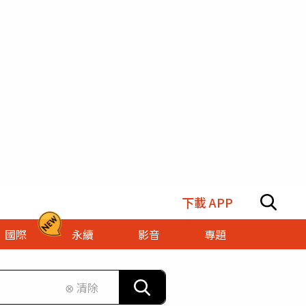
下載 APP
國際
永續
影音
專題
⊗ 清除