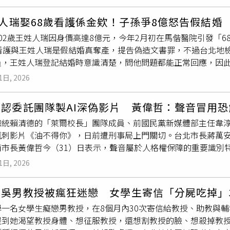
政府機構，並曾赴世界貿易組織（World Trade Organization，
共識，顯有極高的勾串證人、滅證可能性，若未施以羈押將嚴重
024年11月依《人口販運防制法》判處他18年徒刑，全案確定
等人，共有17人到案，其中13人羈押中。陳等揚指出，主嫌張
cy，ESA）工作、實習，全案也讓加拿大政府的安全審查制度備
出本案涉及多名具利害關係之業者與共犯，涉案情節與利益結構
、二審均判處李振豪18年徒刑，其他共犯則依參與程度不同，被
個板模工，進入詐欺界後，沒幾年就獨當一面，但背後還有負責
歲人瑞娶68歲看護係金欸！子孫爭8億怒告假結婚
名「具有華裔背景的加拿大籍人士」，曾於SHAPE擔任實習生
，因而撤銷原交保裁定發回更裁。台中地院今日重開羈押庭後，經
李振豪等人的上訴，使第二案判決正式確定。隨著2案判決確定，
依洗錢、加重詐欺等罪嫌提起公訴，
檢警
持續擴大追查。
02歲王姓人瑞因身價高達8億元，今年2月初在馬偕醫院引發「
天便依涉嫌「間諜活動」及「參與犯罪組織」等罪名將她逮捕。
嫌疑重大且有勾串證人、滅證之虞，正式裁定收押禁見。
將由檢方聲請法院裁定應執行刑。
歲看護與王姓人瑞是假結婚真奪產，提告偽造文書罪，不過台北地
調查中。依據比利時司法制度，刑事案件在正式開庭前，法院及
員，王姓人瑞登記結婚時意識清楚，問他問題都能正常回應，因
始終未證實嫌犯姓名，也拒絕透露其辯護律師資訊。不過，CBC透過Link
。
檢警
調查，王姓人瑞年輕時從事土地代書致富，坐擁多筆不動產，
拿大聯邦法院判決及其他公開紀錄交叉比對，確認涉案女子就是
1日, 2026
照顧，今年1月兩人結婚另找越南看護，但王家其他成員懷疑賴姓
文件使用「Biwei Zhang」，職場採用英文名「Claire Zhang」，
前一個多禮拜，王姓人瑞與賴姓妻子前往台北馬偕就醫，遇到王
年曾在臉書蒙斯租屋社團發文表示，因即將前往SHAPE展開為期六
認委託團隊製AI深偽影片 黃偉哲：聲音冒用恐
兒子、3位媳婦、7位孫子共13人提告，檢方起訴其中一位媳婦
世界貿易組織實習前，也曾於當地尋找租屋，相關時間與公開履
總統賴清德的「萊爾校長」團隊成員、前國民黨新媒體部主任韋淳
媳婦不認罪。王家人則告賴姓女子偽造文書，檢方找來今年1月辦
出，涉案女子以「Claire Z.」身分在SHAPE資訊科技部門
諷刺影片《油不得你》，日前遭刑事局上門關切。台北市長蔣萬
清楚說出姓名，也能一題一題回答公務員的詢問，全案並無證據
cebook帳號「biwei.zhang.93」也顯示，她可能出生於19
南市長黃偉哲今（31）日表示，聲音屬於人格權保障的重要識別特
歷，她2017年曾於加拿大國家研究委員會擔任資料科學家，201
也不應以標註AI作為免責理由。黃偉哲表示，針對涉及AI模擬聲
2年起轉任加拿大太空總署系統工程師。此外，她還曾擔任歐洲太
1日, 2026
追殺」與「國家暴力」，令人遺憾。
檢警
依法偵辦涉嫌犯罪案件，
，並參與加拿大標準委員會（Standards Council of Canada
擬他人聲音，可能涉及刑法、個人資料保護法及人格權保障等問題，
，累積橫跨科技、工程、政策及國際組織的經歷。CBC另揭露，張
東吳男教授被瘋狂迷戀 女學生寄信「分屍吃掉」
聲音，恐削弱政府推動防範AI詐騙的努力。他強調，聲音是個人
er Services Agency，CBSA）職缺時，以兩個不同姓名
學一名女學生癡戀男教授，在8個月內30次寄信給教授、助教與
應由司法機關依法認定，不應以有無標註AI作為免責理由。黃偉哲
拿大公共服務委員會認定涉及申請程序不實。她隨後向聯邦法院提出
提到她渴望教授身體、想征服教授，還想割教授的臉、想殺掉教
用其聲音，演員史嘉蕾．喬韓森也曾公開質疑AI語音系統與其聲音
曝光後，加拿大公共安全部長阿南達桑加里（Gary Anandasa