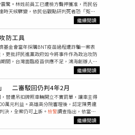
會震驚。林姓前員工已遭檢方聲押獲准，而民俗
1年6月9日支付10億餘元給陳昱瑄等人相關公
達時天候驟變，依民俗觀點研判死者恐「冤屈
，因此質疑慈濟聲明未清楚區分兩者，容易讓外
來看，兩側道路形成風水上俗稱的「彎刀煞」反
對慈濟財報提出質疑。他指出，慈濟聲明表示疫
繼續閱讀
指出，住宅虎邊除了受到彎刀煞影響外，還呈現
10億餘元已支付卻未取得疫苗，相關損失究竟
的說法，因此整體環境被視為較不利居住。他進
沒拿到疫苗，就知道自己受到詐騙了，那麼財報
攻防工具
較為不利，容易出現離家發展、人際糾紛或感情
欽也引用慈濟基金會執行長顏博文過去受訪內容
濟基金會當年採購BNT疫苗過程遭詐騙一案表
衝突。廖大乙也觀察到，屋主生前應相當重視風
曾遭疫苗掮客詐騙，因此對於慈濟後續對外說法
景，更批評民進黨政府如今將事件作為政治攻防
不過，他認為虎邊樹木應向外延伸、化解煞氣，
警
偵辦案件後仍未主動提告。他表示，若非司法
情期間，台灣面臨疫苗供應不足，鴻海創辦人郭
效果；此外，住宅後方羅漢松過於高大，形成壓
決後可依法返還犯罪所得，與未主動採取法律行
卻一度遭遇中央政府阻礙。她質疑，政府既有預
表示，自己抵達命案現場時，原本天氣平穩，卻
已委託律師協助處理，後續將全力配合司法機關
繼續閱讀
她表示，慈濟雖然在採購過程中遭不肖人士詐
民俗角度解讀，認為這可能象徵死者仍有冤屈未
疫苗，合計取得1500萬劑，緩解當時國內疫苗
水說法僅屬民俗觀點，並非案件證據，但仍呼籲
」 二審駁回仍判4年2月
中，批評中央政府當時多次拒絕地方政府及民間
他共犯、幕後因素或尚未曝光的案情細節，以完
洞，替遭吊扣牌照車輛開立不實罰單，讓車主得
，國民黨立法院黨團當年也曾赴總統府前陳情，
續偵辦，相關犯案動機及案情細節仍有待進一步
00萬元利益。高雄高分院審理後，認定陳男違
苗掮客問題，鄭麗文質疑，若政府當時已掌握有
言論及圖片僅供參考，不代表本新聞網立場。
年判決，全案仍可上訴。
檢警
調查指出，依當時
件曝光後才提出相關說法。她認為，此次案件是
月，期間不得上路；但若在吊扣期間因「未懸
慈濟當年是在疫苗短缺期間基於公益立場投入採
繼續閱讀
驗車即可申領新牌照，無須等到吊扣期滿。部分
名前總統蔡英文、前行政院長蘇貞昌及前衛福部
罰單，藉此讓車輛提前恢復合法上路。判決指
說明。