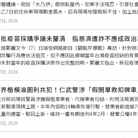
層層纏繞，宛如「木乃伊」般倒臥屋內，犯案手法殘忍，引發社
民間掮客洽購。他認為，慈濟是在取得政府授權前，便已於202
大乙7日前往命案現場勘查風水，認為現場地理格局不佳，加上抵
真正取得的BNT疫苗，則是在同年7月獲政府授權後才完成採購
，並呼籲
檢警
持續深入釐清案情。廖大乙表示，從住宅周邊地形
為後續取得的疫苗與該筆款項有關。除了採購過程外，沈榮欽也
7日, 2026
，容易招惹小人、是非及官司糾紛，甚至可能發生重大傷亡。他
費用均經會計師事務所認證並列入財報，也接受衛福部查核，但若
大開」格局，而建築物樓梯外露，在傳統風水中有「引狼入室」
帳、如何核銷，從財報中並未看出，「慈濟既然付了10億多元卻
文批疫苗採購爭議未釐清 指慈濟遭詐不應成政治
析，若依民俗風水觀點，虎邊煞氣過重，也可能對家中女性成員
編纂的？」因此希望慈濟或相關會計師進一步說明。此外，沈榮
主席鄭麗文今（7）日接受網路節目《觀點芹爆戰》專訪，針對慈
情形，而整體格局也較容易招來小人、口舌是非，甚至引發嚴重
當時慈濟曾提及民間採購疫苗受到外界勸阻，但並未說明基金會
關詐騙行為應依法追究，但不應因此模糊當年台灣疫苗短缺的背
，龍邊栽種珍寶松、虎邊配置崑崙松，希望藉由植栽改善氣場。
。沈榮欽最後也質疑，慈濟自2021年遭詐騙至今，為何直到
檢
卻未對當年的疫苗採購決策作出完整說明。鄭麗文指出，新冠疫
朝屋內生長，反而形成「反傷自身」的格局，未能發揮原本化煞
查，此案是否會持續未被揭露，也認為慈濟聲明中提到待法院判
慈濟基金會及部分地方政府都曾積極爭取自行採購疫苗，過程中
依風水說法恐使住宅氣場逐漸偏陰，居住品質受到影響。廖大乙
仍有待進一步說明。對於外界質疑，慈濟先前則表示，針對本案
7日, 2026
能及時取得疫苗，最後仍須仰賴民間企業與慈善團體協助採購。
起強風並降下陣雨，甚至出現一邊放晴、一邊下雨的情況。他依
審理，並採取必要措施維護基金會、慈濟人及捐款人的權益。
終仍完成500萬劑BNT疫苗採購，連同鴻海與台積電共同採購的
彿「在流眼淚」，因此認為案情恐怕不如表面單純。他強調，風
警界楷模淪圖利共犯！仁武警涉「假開單救扣牌車
情況。鄭麗文並將矛頭指向前行政院長蘇貞昌及前衛福部長陳時
了釐清林姓前員工的犯案動機外，也應持續深入調查是否還有其
武分局前陳姓警員涉嫌與租車業者、代辦業者勾結，利用法規漏
行採購疫苗，後續又因高端疫苗政策引發不少社會爭議。她表示
案件真相。目前林姓前員工已遭法院裁定羈押，案件仍由
檢警
持
重新驗車領牌上路，半年內協助14輛車恢復行駛，替業者創造逾7
府加速採購疫苗，但未獲積極回應。針對陳時中近日提及當年疫
清。CTWANT提醒您：民俗傳說僅供參考，請勿過度迷信。以上
且量刑適當，駁回上訴，維持一審有期徒刑4年2月、褫奪公權4
士藉疫苗採購行騙，為何未及早交由
檢警
單位查辦，而是直到案
交通管理處罰條例》規定，車輛因嚴重超速等違規遭吊扣牌照6個
主動提告後才進入司法程序，並非政府主動查獲。鄭麗文表示，
6日, 2026
」或使用他牌行駛而遭裁罰，牌照反而會被吊銷，車主只要重新
今卻因遭詐騙而再度成為政治攻防焦點，令人遺憾。她也再次點
者因此看準漏洞，向有需求的車主收費，再找警員配合開立不實
中，認為當年疫苗採購相關決策仍有諸多疑點，應向社會進一步