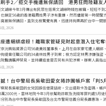
盜刷手2／拒交手機遭無保請回 港男狂問陸籍友
姓警員2020年任職仁武分局仁武派出所期間，與林姓、李姓租
運文湖線今年3月傳出有民眾在搭乘文湖線時錢包被竊，短短不到2
仍刻意在舉發單填載虛假的違規時間、地點及事實，陸續開出14
，也鎖定56歲的香港籍周姓男子涉有重嫌，然而儘管第一時間警
。一審法官認定，租車業者因此讓14輛車提前恢復出租，依每日約2
男竟被無保請回，直到北檢驚覺有異，迅速持拘票再於台中一間
另有9名代辦業者藉協助車主辦理提前領牌，收取每件1萬至2萬多
備逮捕期間，周男不斷向中國友人聯絡，詢問離境的方法。據了解
《貪污治罪條例》圖利等11罪，判處陳姓警員應執行有期徒刑4年
6日, 2026
信用卡後，與國外盜刷集團合作，偽造信用卡感應收款設備進行交
刑並宣告緩刑。陳男不服上訴，他主張自己曾因執勤遭追撞，罹
刷卡機，使境外交易得以偽裝成「實體刷卡交易」。只要每成功盜
望法院依《刑法》第59條減刑並給予緩刑。高雄高分院審酌醫院
董座遭綑綁虐殺！離職家管疑見財起意潛入住宅奪
來台就獲利至少100萬元，甚至還在香港下斡旋金，準備買房。
容相當熟悉，智力測驗也有配合度不足、刻意誇大缺損情形，且
寮京沅鎢鈷資源公司56歲黃姓董事長，上月在自家豪宅遭人綑綁、
面的財物外，更瞄準信用卡，與境外不法集團聯手盜刷。（圖／
認其辨識及執行職務能力未受明顯影響。法官並指出，陳男身為
中拘提曾任職公司的34歲林姓男子到案；檢方認定林男涉嫌強盜
其來台下手時專挑人流最大的繁忙捷運站下手，從而提高得手率
察公信力，且11罪合計刑度原達15年2月，一審定應執行4年
法院聲請羈押禁見，並持續追查是否另有共犯涉案。辦案人員指
變裝，置換身上上衣，或是戴上帽子與口罩，降低遭監視器拍到的
持原判，全案仍可上訴。
犯持凶器朝黃男頭部等部位猛力攻擊，導致其傷重身亡；案發之
迅速離開台北前往桃園一處旅館躲藏，更是買好成套上衣、褲子
5日, 2026
調閱上千支監視器，發現案發時，黃宅離職管家林男正騎機車出
物，準備在旅館內避風頭，未料還沒等到風頭過，就先等到警方上
，十分可疑。
檢警
調查，林男過去曾在黃男公司擔任鐵工，期間還
手機設定成刷卡機，複製信用卡資訊，迅速完成跨國實體盜刷。（
震撼！台中警局長吳敬田愛女捲詐團帳戶案「判5
轉而到黃家擔任家管，對死者住家環境、作息及財物放置情形相
台北地檢署並建請羈押，卻因周男犯後拒絕交出手機密碼，無法
警察局長吳敬田的女兒因誤信借貸話術，交出提款卡及密碼，帳戶
意，7月24日趁黃男熟睡時潛入住家行竊，卻因發出聲響驚動屋
無保請回，並限制出境出海；直到周男手機破密，
檢警
掌握周男
8萬2000元，雲林地院今年3月依幫助詐欺及洗錢等罪判處5月
母親住處後，警方3日向法院聲請搜索票獲准，4日同步搜索林男
男身影。警方只能再組成鷹眼小組，調閱周邊監視器畫面，終於
母分別為台中市警局長吳敬田及台北市警局信義分局長蕭惠珠，
採集微物跡證，並查扣相關涉案物證。林嫌落網時否認犯案，但
將人逮捕到案。然而在警方第二次將周男拘提到案前，周男已數
敬田今天表示，女兒已成年，長期獨自在外生活，家人尊重法院
後，才坦承因為財務狀況不佳，從豪宅二樓侵入屋內行竊，沒想
及時逮捕，同時清查其來台後是否有相關同夥，初步確認僅有周男