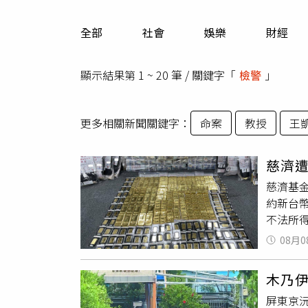
人物
汽車
全部
社會
娛樂
財經
專欄
房產新勢力
顯示結果第 1 ~ 20 筆 / 關鍵字「
檢警
」
更多相關新聞關鍵字：
命案
教授
王
慈濟遭
慈濟基金
約新台幣
不法所
卻未取
08月0
何遭詐
多項疑
木乃
疫苗本
屏東京
關邀約