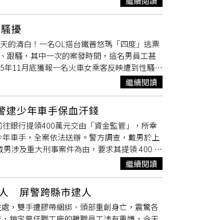
繼續閱讀
、投資廣告，如遇可疑情況，可立即撥打165
了錢殺人」及「是否還有共犯」，林男全程低
犯罪條例、竊盜、加重竊盜、偽造準文書、詐欺
牙醫助理的吳女，因急需15萬元資金周轉，透過
檢警
也懷疑林男妻子可能涉案，前往兩人位於枋
度騷擾
銀行帳戶，並進一步指示她利用超商「交貨便」
能鉗，已一併帶回鑑識，林妻也接受訊問，專案
6天的清白！一名OL搭台鐵普悠瑪「四度」逃票
照對方要求辦理，事後帳戶即遭詐騙集團控制，
騷、跟騷，其中一次的案發時間，這名男員工甚
的匯款，詐得18萬2000元後迅速提領。吳女
25年11月底獲報一名火車女乘客反映遭到性騷
法院認為，她已有工作及金融往來經驗，在寄出
三次5月16日、第四次9月9日、第五次9月15
風險仍放任發生，具有「不確定故意」，因此依
繼續閱讀
台鐵員工黃先生舉報逃票，反遭違規女乘客告性
上訴。此外，根據《鏡週刊》報導，案件偵辦期
生，他否認騷擾但記得那名提告的二十多歲女性
助通知到案，承辦員警核對身分後，才發現她的
警逮少年車手保血汗錢
訴
檢警
，他從七堵站下班習慣搭普悠瑪回台北，
局長蕭惠珠，消息隨即在警界流傳。對此，吳敬
前往銀行提領400萬元交由「資金監管」，所幸
是逃票，會請「票口師傅」（即站務員）攔截處
提款卡，實際上也是詐騙受害者，但仍尊重法院
少年車手，全案依法送辦。警方調查，戴男於上
告的前四次騷擾，黃先生已想不起來是否因為他
男涉及重大刑事案件為由，要求其提領 400 萬
日上午8點多，黃先生甚至人在七堵站上班，有差勤
導戴男向行員佯稱提款是用於「購買黃金酬神還
客報案時已無存檔，警方也調不到畫面還原過程。
繼續閱讀
0萬元。提領過程中，銀行行員察覺戴男提款用
普悠瑪，提醒站務員「這個女生她有逃票」，不
到場後關心被害人，確認這是典型的假
檢警
詐騙
回答：「沒關係，我有密錄器，我會交給鐵路警
人 屏警跨縣市逮人
仁愛公園佈署埋伏，當場抓獲呂姓少年車手，並
因為見到黃先生而心虛，出站後主動去補票窗口
住處，雙手遭膠帶綑綁、頭部重創身亡，震驚各
姓少年移送新北地方檢察署偵辦，並持續向上
女乘客反而走在後面。黃先生調取台鐵資料，發
查，鎖定曾任職工廠的離職員工涉有重嫌，今天
、購買黃金或交付財物保管，如接獲類似來電，