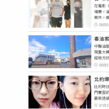
的交易
無法接
在電影
商是否
沒有實
埔寨，
牌，讓
證實
檢
案件，被
這只是
損害，
官依法向
的「託
過失致
08月0
查指出
「AUR
償；雖
透過仲
幣，或
果。刑
毒油
一批在
投資人
起訴過
中聯油
振豪所
是假的
補償金
現重大
招募台灣
會以「
衡量判
經檢方
鬆、高
密幣交
求人的聲
定將陳
責與以
幣交易
08月0
油品流
害人約1
沒有被
問題油
員分工
捧著現
北約
方於7
押送被
查，偵
比利時日
遂於7
等地的
知道這
門實習的
法》規範
聞遭犯
草驚蛇
最新透過
與出境
間救援
了不少
Space
最高管
李振豪
負責收
07月3