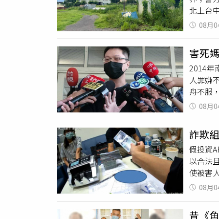
現那名女
北上台
務必保持
區段是
歲黃男
（圖／示
08月0
帶綑綁
電子票證
戰略金
各補51
害死媽
死者生
行為者
2014
經多日
圖性騷
人罪嫌不
員工，
察官審
舟不服
熟悉豪
「騷擾
張王川
光，涉
何肢體
08月0
法院判
否涉及
並不充
分不得請
業、國
起訴有
詐欺組
夜，將
與產業
假投資
上；王川
成偵訊
以合法
水，送
使被害
趁著帶
金」上
一審無
08月0
刑大偵八
投地檢
多元資
償，他從
昔《角