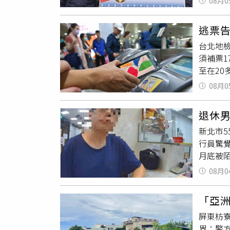
08月0
此案後
到案，
押獲准
反詐騙
頭、不
得利與
逃票告
網路接
山鄉加
台北地檢
寄出提
小組正
須補票
成為詐
至在20
到案後
擾，時間
提款卡
08月0
日、第
幫助詐
騷擾。
間，因
退休男
上班族
父親是
新北市
出站前
田與蕭
行員驚
理；他
判決，
月底被陌
舉發逃票
元購買
紀錄可證
08月0
願」，
但黃先
途與反
過女乘
「亞
手法，
察」。
屏東枋
查扣涉
補繳現
界；警
溯源追