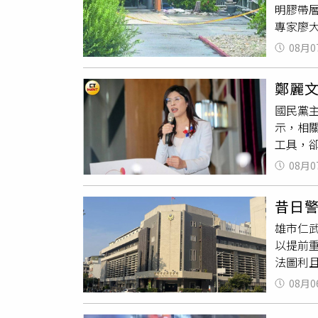
明膠帶
則是透過
專家廖
司，而
未伸」
界誤以
08月0
弓格局
苗採購
「虎口
如何入
鄭麗
一步分
是如何
國民黨
波折等
指出，
示，相
水布局
提出疑問
工具，
實際卻
機關追
台銘、
迫感，
動之間
08月0
算卻未
突然颳
調查與
騙，但最
解，彷
昔日
不足的
檢警
除
雄市仁
團體自
整還原
以提前
呼籲政
調查釐
法圖利
不法人
《道路
由慈濟
08月0
掛車牌
購，如
代辦業
長陳時