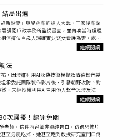
WTO）及歐洲太空總署（European Space
影響後續偵查進行。台中高分院二審認同檢方主
。至於第2波案件，法院認定共有30名被害人遭到
男經查是「假交易所」幕後指揮者，目前只查出他
受外界檢視。比利時聯邦檢察官辦公室表示，涉案
尚待釐清，原裁定忽視其隱匿案情與勾串疑慮確
判處13年至5年6個月不等刑期。最高法院於3
洗錢的「水房」未曝光，全案日前由台中地檢署
 結局出爐
。
檢警
上周四搜索她的住處及位於SHAPE的辦公
過約3個小時審理，採納二審見解，認定陳明
李振豪目前累計遭判處2個18年徒刑，最終刑期
68歲新婚妻」與兒孫輩的搶人大戰，王家後輩深
目前法院已裁定，她至少還須羈押一個月，全案
檢署調閱戶政事務所監視畫面，並傳喚當時處理
檢方不會公開被告身分，以保障無罪推定原則，
此相信這位百歲人瑞確實要娶女看護為妻，處分
edIn、Facebook、Threads、碩士論
市值約8億，過去20年一直由小他34歲的賴
張碧薇。報導指出，張碧薇在不同場合使用不同
繼續閱讀
看護假結婚，還阻止人瑞與兒孫接觸。今年農
Facebook則使用「Catina Zhang」。她
家多人爭搶，一陣混亂後，賴姓女子掛彩，她對
個月的實習，希望尋找住處；2023年前往瑞士
觸法
、一位孫子涉嫌過失傷害，7月15日開庭時，孫子
歷內容完全吻合。《路透社》日前也引述安全消
祐，因涉嫌利用AI深偽技術模擬賴清德聲音製
理結婚登記的戶政所公務員，證實王姓人瑞不
工作，並非一般學生，而是一名30多歲的專業人士。
安坦承委託團隊製作影片後，引發朝野攻防。對
顯示王姓人瑞與看護結婚有違反他的意願。
93年，目前約32至33歲，與相關資料相符。根據張碧
徵，未經授權利用AI冒用他人聲音恐涉及法律
8年至2022年間任職加拿大統計局經濟學家，
音宣傳片的司法偵辦案件，蔣萬安將其形容為
空總署政策分析師、世界貿易組織經濟研究與統計
繼續閱讀
本就是法治國家的基本原則。未經授權利用AI
）國際標準鏡像委員會（Mirror Committees）
也牽涉AI倫理界線。若社會接受以AI任意冒
碧薇曾應徵加拿大邊境服務局（Canada
30次騷擾！認罪免關
重要識別特徵，受到人格權保障，是否涉及法律
及電子郵件提出申請，卻未主動說明兩筆申請屬同一人，因
輔導老師，信件內容並非單純告白，彷彿恐怖片
並舉例，美國曾有播音員控告AI語音公司未經
司法覆核，但法院已於2024年8月駁回其請
授甚至分屍吃掉，她甚至跑到教授研究室門口倒
高度相似，顯示AI聲音模擬的法律與倫理爭議
ngaree）表示，政府將徹底查明事件始末，包括