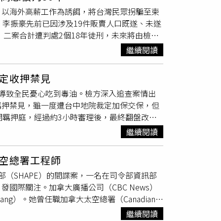
通用的下單的軟體，是否為詐騙要看登入的交易
由、拆散家庭及侵害親權等手段逼他自白；檢方
，以海外高薪工作為誘餌，將台灣民眾拐騙至柬
在網路上宣傳說，加入群組，有人帶單，提供明
他的自白來聲押、起訴，監察院有調查本案，可
。李振豪先前已因涉及19件販賣人口既遂、未遂
覺得在此合法平台下單，應該不會被騙，沒想到
格尊嚴及名譽的徹底毀滅，家庭生活也遭受重大
，二案合計遭判處2個18年徒刑，未來將由檢察
群組」。一旦進入投資群組，被害人會看到許多
審的理由是，王川行舟被控殺人雖無罪確定，但
0年。據《ETtoday新聞雲》報導，
檢警
調
少，在那種氛圍下，被害人很難不被說服下載
部分，應類推適用《刑事補償法》不得請求補
繼續閱讀
響，酒店生意陷入低迷。期間，他發現手下小弟
雙腳陷入財務地獄了。這些假APP會以投資虛擬貨
失致死的刑期，對王川行舟並未造成不利的結
，因此起意投入人口販運生意。2022年初，另
購買U（泰達幣），而詐團做戲做全套，還給了
無關，而且他在殺人案無罪確定後，檢方才另行
定收押禁見
集團發生糾紛，雙方關係破裂，隨後轉而投靠李
與數字的密碼組合，代表錢包的權限）。因為都
合理。至於王川行舟主張4千元折算羈押1天的
導致全民憂心吃到毒油。檢方深入追查案情出
李振豪指示行事，兩方勢力結合後，開始大規模
，就是詐團要再割一波韭菜了！陳等揚說，詐團
，只要對受害人損失、公務員違法情節都有充分
羈押禁見，雖一度遭台中地院裁定加保交保，但
社群平台刊登大量不實徵才廣告，謊稱海外工作輕
一個陋巷裡的鐵皮屋「買虛擬貨幣」。這個假加
，不能任意指稱違法或不適當，因此駁回補償請
開羈押庭，經過約3小時審理後，最終翻盤改裁
求職者，誘使不少民眾上當。李振豪在集團內負
／警方提供）詐團宣稱，這個鐵皮屋是「虛擬貨
致癌風險的苯駢芘且超標達4倍，已有大量問題
暱稱活動的柬埔寨詐騙集團成員聯繫，並以每名被
簡陋的房間，只有一個櫃臺、幾部點鈔機，而且
繼續閱讀
外，也全面調取油品製程報表、異常通報紀錄及
地犯罪集團。此外，李振豪也負責指揮台灣境內人
，製造金流斷點。一位C姓被害人陸續匯款或
此勾稽原料來源與產品銷售流向。案發初期，檢
有人安排出國前的PCR核酸檢測，也有人負責
他向台中市刑大報案，警方立刻組成專案小組追
空總署工程師
發現其涉案情節重大且有勾串證人、滅證之虞，
遭交付後，最終被層層轉賣至柬埔寨金邊、西港
款的陳男，以及25歲的林姓女車手。警方當時就
部（SHAPE）的間諜案，一名在司令部資訊部
審理時，以檢方未充分舉證陳男是否符合《食安
區期間經常遭受毆打、拘禁與凌虐，甚至有人聽
遙控指揮「假交易所」的張男身分，因此不敢打
國際關注。加拿大廣播公司（CBC News）
保100萬元（累計200萬元交保）並限制住居
受害者透過各種方式對外發出求救訊息，引發民
樣手法騙了八千多萬元，但她不願報警，警方費
ng）。她曾任職加拿大太空總署（Canadian
充舉證指出，陳明榮身為煉油廠廠長，實為產線
開偵辦，成功瓦解李振豪等人組成的人蛇集團，
蘭拘提張男到案，並同步攻堅假交易所，逮捕
究委員會（National Research Council，
陳男在案發前即與相關涉案人員達成「隱匿案
中，法院認定李振豪涉及販賣18名被害人，最高
貨幣「冷錢包」等證物，接著陸續追捕同夥，包
繼續閱讀