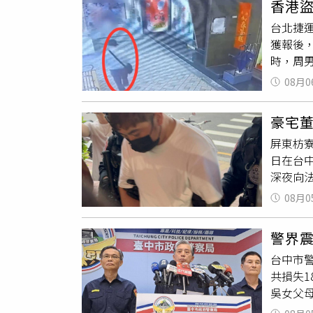
香港
出，陳
台北捷
上路，
獲報後
重新領牌
時，周
收益；
蹤，準
法官依
08月0
取他人
分別判
改造成
益，希
豪宅
男3度
勤務內
屏東枋
竊取裡
揚，足
日在台
謹慎，
司法與警
深夜向
近廁所
訴，維
動，嫌
不幹，
08月0
車輛，
用品與食
租屋處
統，將
警界
不錯，
方移送
台中市
萌生竊
將周男
共損失1
身台中
未見周
吳女父
勘驗、
處旅館
應。吳
破心防
遭警方