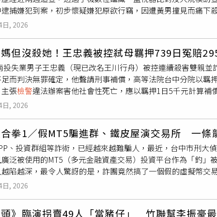
乘客在2025年5月12日、5月15日、9月9日和11月20日的
中逮捕嫌犯到案，初步懷疑嫌犯原欲行竊，因遭黃男撞見而痛下
冷靜，立即撥打165反詐騙專線或110報案查證，以免落入詐騙
南港到台北，交易方式為現金。普悠瑪女乘客告台鐵員工跟騷罪不
離婚多年，獨居於屏東縣枋寮鄉太源村住處，7月24日中午由子
意圖、報系資料照）依據台鐵規定，搭乘普悠瑪、太魯閣、3000
4日, 2026
，頭部疑遭棍棒重擊，送醫前已明顯死亡。由於住家監視器故障
，若補票應加收50％票價；該名女乘客在去年6月23日台鐵漲
屬、境外勢力等各種揣測，但警方追查後均未發現相關證據。專
元，四次逃票合計172元。女乘客4度逃票卻反告黃先生涉犯《跟
媽但沒殺她！王忠義被控弒母羈押739日冤賠29
活圈及人際關係，一度掌握黃男生前經常出入有女陪侍的小吃部
，處一年以下有期徒刑、拘役或科或併科新臺幣十萬元以下罰金。
年南投失業男子王忠義（現已改名王川行舟）被控連續殺害雙親並
比對後，警方將偵辦重點轉向熟悉黃男生活作息及住家環境的人
擾，乘人不及抗拒而為親吻、擁抱或觸摸其臀部、胸部或其他身
足而判決無罪確定，他聲請刑事補償，高等法院台中分院以羈押1
今天在台中市將嫌犯拘提到案。據了解，嫌犯過去與黃男互動密
視本案事證，女乘客控訴的前五次騷擾都沒有監視畫面；所謂第
，主張
檢警
違法辦案害他社會性死亡，應以羈押1日5千元計算補
宅格局及監視器死角。警方初步調查，嫌犯疑趁黃男外出時潛入
」，黃先生的密錄器畫面可證明並未性騷或跟騷，第六次「騷擾
行舟涉嫌殺害母親雖獲判無罪，但後來檢方對於他帶母親到河邊
嫌以透明膠帶綑綁黃男，再持棍棒猛擊頭部，導致黃男傷重死亡
碰觸。。檢方指出，黃先生碰都沒碰到女乘客，也沒有尾隨或意
4日, 2026
刑1年2月，兩件案子是基於同一個基本事實，王川行舟涉過失致
預謀犯案及真正犯案動機。黃男長年投入廢金屬回收及環保產業
足，不能只憑告訴人單方面指訴就認定有罪，因此不起訴處分。
求補償，但司法院刑事補償法庭對於被告與檢方聲請覆審都駁回，
防及高科技產業，被視為重要戰略資源，他也曾被業界稱為「亞
何看法，但截稿前尚無回應。
合拳1／假MT5騙進群、鐵皮屋演交易所 一條
住院治療急性腎衰竭的父親接出來，載到南投縣仁愛鄉偏遠山區後，
機密或國安因素有關，但
檢警
表示，目前查無任何證據支持相關
APP、投資群組等詐術，已經越來越難騙人，最近，台中市刑大
行舟另於2014年10月5日傍晚帶母親到國姓鄉種瓜溪上游玩水
後對外說明案情。
且廣泛被使用的MT5（多元金融資產交易）投資平台作為「釣」被
醫急救無效。檢方認定王川行舟夫婦疲於照顧久病的父親而動手殺
人越陷越深，最令人驚訝的是，詐團竟然搞了一個假的虛擬幣交
她戲水時多次肘擊，使媽媽落水後再壓制溺斃。王川行舟夫妻涉
億元。台中市刑大偵八隊隊長陳等揚指出，該詐欺集團以MP5合
期徒刑，二審、更一審、更二審、更三審都無罪，僅更二審曾改用
4日, 2026
隊隊長陳等揚指出，MT5（MetaTrader 5） 是一款由俄羅斯邁
署另案起訴，已在今年6月判刑1年2月定讞。王川行舟的妻子被
產交易平台，除了原有MT4外匯交易功能，更擴展支援股票、期
2015年4月5日被捕，直到2017年4月12日二審改判無罪獲釋
頭》臨演拐賣49人「當豬仔」 竹聯幫李振豪最