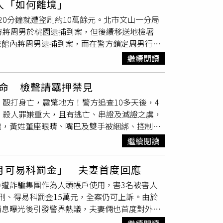
人「如何離境」
車業者及多名代辦業者合作，明知車輛未實際違規
0分鐘就遭盜刷約10萬餘元。北市文山一分局
張不實罰單，讓遭吊扣牌照的車輛改以吊銷方式
方將周男於桃園逮捕到案，但後續移送地檢署
000至3000元租金計算，共增加約711萬元
旅館內將周男逮捕到案，而在警方鎖定周男行
元代辦費，共獲利約27萬元。高雄地院合議庭
，56歲的港籍周姓男子利用偷竊他人財物，盜
2月、褫奪公權4年，其餘涉案車行及代辦業者
繼續閱讀
易，繞過線上刷卡需OTP驗證等方式，將手機
患思覺失調症且智力受損，未從中獲取不法利
刷一筆，周男就可從中獲得45%的抽成，讓周
鑑定及相關證據後認為，陳男對交通法規及警察
命 檢聲請羈押禁見
周男利用人流量大的捷運站，趁機偷走民眾錢包，
受傷後仍曾成功協助民眾找回百萬元失款並獲表
毆打身亡，震驚地方！警方追查10多天後，4
示意圖、報系資料照）據悉，周男行事作風相當
執法人員，卻利用職權違法圖利他人，嚴重損害
、殺人罪嫌重大，且有逃亡、串證及滅證之虞，
，為躲避警方查緝，周男每一次得手都會進入附
2月已屬從輕，認定不符減刑及緩刑條件，駁回上
出，黃姓董座眼睛、嘴巴及雙手被綑綁、控制行
風險。而周男今年3月下手得逞後，旋即收手
後，警方清查黃男的通聯紀錄，並過濾三百多部
，就連鞋子也全數換新，同時大量購買日常生活
繼續閱讀
沒於命案現場附近，加上異常離開位於枋山鄉的
門。周男與境外集團配合TX-NFC中繼攻擊系
曾向公司借款10多萬元；離職後因與黃男交情
圖／示意圖、AI生成）周男第一次遭捕後，警
月可易科罰金」 夫妻首度回應
當熟悉。專案小組懷疑，林男疑因熟知屋內狀況
第一時間獲得周男下手的直接證據，檢察官訊後
遭詐騙集團作為人頭帳戶使用，害3名被害人
主，為避免犯行曝光竟痛下殺手。經鎖定林男藏
確切犯罪事證，火速前往周男的下榻處查訪，卻
徒刑、得易科罰金15萬元，全案仍可上訴。由於
位於台中及屏東的住處，檢察官也親赴屏東住處
掌握周男疑似在台中出沒，最終持拘票於台中一
消息曝光後引發警界熱議，夫妻倆也首度對外回
無法交代案發時為何在命案現場附近出沒，經突
度焦急詢問中國友人是否有順利離境方式，所幸
判決，也接受司法審理結果。他指出，女兒經歷
到被黃男發現才行凶。警方昨天下午將林男拘提
1人犯案。而周男第二次被捕後，遭檢察官聲