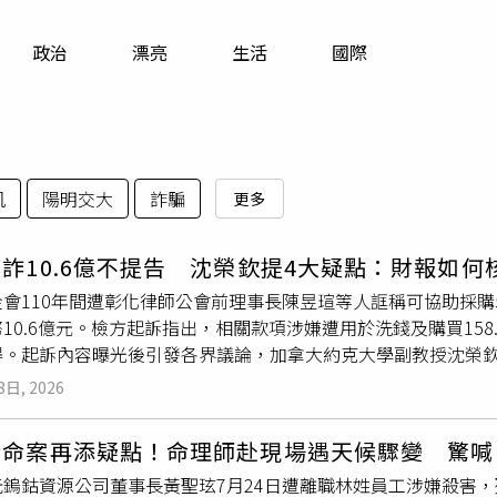
寵物
政治
漂亮
生活
國際
運勢
運動
梅酒
凱
陽明交大
詐騙
更多
詐10.6億不提告 沈榮欽提4大疑點：財報如何
會110年間遭彰化律師公會前理事長陳昱瑄等人誆稱可協助採購50
10.6億元。檢方起訴指出，相關款項涉嫌遭用於洗錢及購買158
得。起訴內容曝光後引發各界議論，加拿大約克大學副教授沈榮欽
得疫苗，財報卻看不出相關損失，也對慈濟至今未主動提告等問
8日, 2026
騙卻沒有向涉嫌詐欺的人提告，直到閱讀慈濟發布的聲明稿後，
問。沈榮欽指出，當時全球疫苗供不應求，各國都積極搶購疫苗
伊命案再添疑點！命理師赴現場遇天候驟變 驚喊
就相對困難。在此背景下，市場上也出現不少聲稱能協助採購疫
沅鎢鈷資源公司董事長黃聖玹7月24日遭離職林姓員工涉嫌殺害
。他表示，慈濟當時有兩種取得疫苗的方式，一是經政府授權，