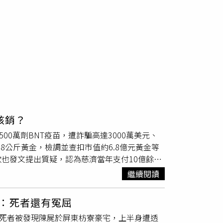
核銷？
0萬劑BNT疫苗，遭詐騙高達3000萬美元、
.8公斤黃金，檢調並查扣市值約6.8億元黃金等
也發文提出質疑，認為慈濟當年支付10億餘元
題提出疑問。沈榮欽表示，自己原先好奇慈濟為
繼續閱讀
認為外界的質疑並非毫無根據，並針對事件提出
，台灣因疫情相對穩定且未提前大量預購，取得
：死者還有冤屈
苗的掮客，不僅慈濟，當時也有不少人曾接獲相
，死者被發現陳屍於屏東枋寮豪宅，上半身遭透
與台積電及永齡基金會合作向原廠採購；另一種