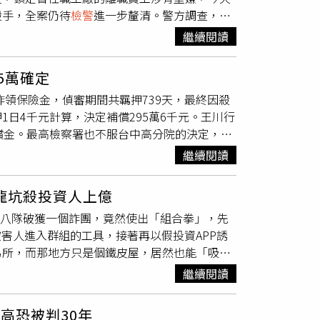
交易紀錄業務項目都註明「無原票（加收）」，加收
殺手，全案仍待
檢警
進一步釐清。警方調查，56
陷阱。
起訴，實情是她不甘逃票被逮須補票172元。
女返家時發現倒臥二樓客廳，雙手遭寬版透明膠
型自強號的對號車種，禁用悠遊卡、TPASS等
繼續閱讀
，案發初期一度陷入膠著，外界更傳出涉及國安
價前的兩次逃票須各補35元，漲價後兩次逃票須
案小組查扣死者手機進行數位鑑識，並擴大清查
蹤騷擾防制法》第18條第1項：「實行跟蹤騷擾
5萬確定
等場所，也同步清查是否涉及感情或財務糾紛。
」以及《性騷擾防治法》第25條第1項：「意
詐領保險金，偵審期間共羈押739天，最終因殺
士，最終鎖定曾某位在京沅鎢鈷資源任職的離職
體隱私處之行為者，處二年以下有期徒刑」。檢
日4千元計算，決定補償295萬6千元。王川行
切，除曾在工廠工作，也曾協助整理住家環境，
四次「騷擾」，黃先生有不在場證明，第五次
償金。最高檢察署也不服台中高分院的決定，主
住處行竊，不料黃男突然返家，嫌犯擔心犯行曝
」有監視器拍下黃先生未跟蹤女乘客，也沒有任
又疏於注意導致媽媽溺死，另行起訴過失致死、
；警方目前正持續採證，釐清是否另有共犯、是
圖使人恐懼的行為，本案對被告不利的積極證據
繼續閱讀
死的1年2個月刑期可用之前羈押日數折抵，這部
，近年專攻鎢金屬提煉回收，鎢因廣泛應用於工
本刊透過管道想了解逃票女乘客對於提告性騷不
全案確定。王川行舟在2014年5月30日深
洲鎢王」。命案發生後，一度引發外界質疑是否
龍坑殺投資人上億
父親就此失蹤，2015年2月陳屍國姓鄉河床
說法，全案仍朝殺人等方向深入偵辦，待嫌犯完
偵八隊破獲一個詐團，竟然使出「組合拳」，先
抓蝦，將近晚間7點時由太太打119通報母親溺
害人進入群組的工具，接著再以假投資APP誘
害，對母親動手前一個半月曾投保50萬元，再
易所，而那地方只是個鐵皮屋，居然也能「吸
嫌弒父部分始終獲判無罪，弒母部分，王川行舟
法平台讓被害人上鉤。（圖／警方提供）台中市
過失致死罪判1年2月，但最高法院撤銷後，南
繼續閱讀
達克軟體公司（MetaQuotes）研發的全球主流
控殺婆婆則是無罪確定。王川行舟爭取冤獄賠
貨、大宗商品、指數及加密貨幣等多種金融產品
共押739天，台中高分院雖同意補償，但王川行舟
高恐被判30年