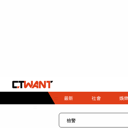
社會首頁
娛樂首頁
財經首頁
政
:::
最新
社會
娛
時事
即時
熱線
:::
直擊
大條
人物
調查
專題
３Ｃ