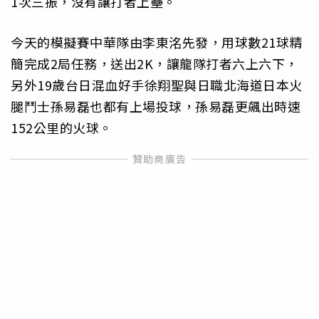
1次三振，沒有讓打者上壘。
今天的模擬賽中華隊由李東洺先發，用球數21球精
簡完成2局任務，送出2K，讓龍隊打者六上六下，
另外19歲台日混血好手徐翔聖與日職北海道日本火
腿鬥士孫易磊也都有上場投球，孫易磊更飆出時速
152公里的火球。