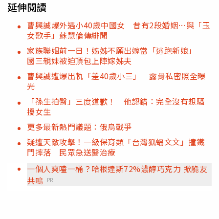
延伸閱讀
曹興誠爆外遇小40歲中國女 昔有2段婚姻…與「玉
女歌手」蘇慧倫傳緋聞
家族聯姻前一日！姊姊不願出嫁當「逃跑新娘」
國三親妹被迫頂包上陣嫁姊夫
曹興誠遭爆出軌「差40歲小三」 露骨私密照全曝
光
「孫生拍臀」三度道歉！ 他認錯：完全沒有想騷
擾女生
更多最新熱門議題：俄烏戰爭
疑遭天敵攻擊！一級保育類「台灣狐蝠文文」撞鐵
門摔落 民眾急送醫治療
一個人爽嗑一桶？哈根達斯72%濃醇巧克力 掀脆友
共鳴
PR