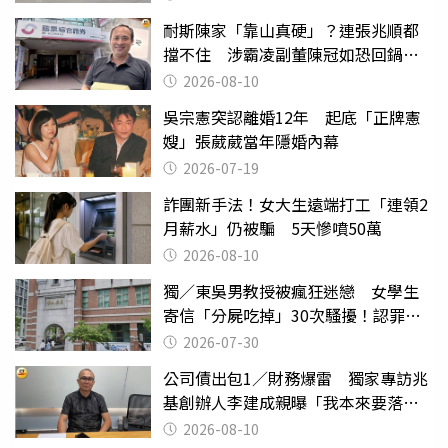
耐斯陳家「靠山真硬」？連張兆順都
擋不住 涉霸凌副董陳冠如恐回鍋國
票證
2026-08-10
吳宗憲突認離婚12年 起底「正牌憲
嫂」張葳葳當年隱婚內幕
2026-07-19
詐團新手法！女大生遠端打工「連領2
月薪水」仍被騙 5天慘噴50萬
2026-08-10
獨／東吳男教授被瘋狂迷戀 女學生
寄信「分屍吃掉」30次騷擾！認罪免
關
2026-07-30
公司債出包1／財務爆雷 獨家專訪兆
基創辦人李建成親曝「我本來要落
跑」
2026-08-10