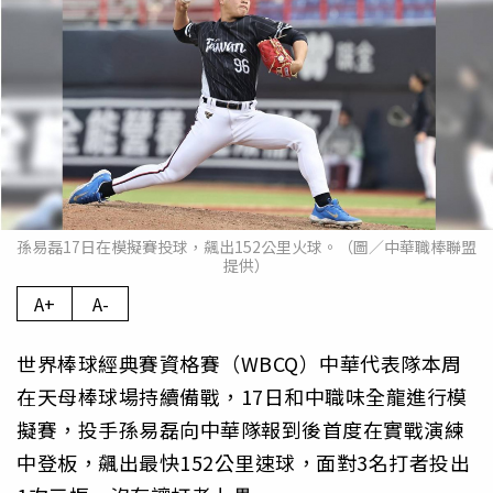
孫易磊17日在模擬賽投球，飆出152公里火球。（圖／中華職棒聯盟
提供）
A+
A-
世界棒球經典賽資格賽（WBCQ）中華代表隊本周
在天母棒球場持續備戰，17日和中職味全龍進行模
擬賽，投手孫易磊向中華隊報到後首度在實戰演練
中登板，飆出最快152公里速球，面對3名打者投出