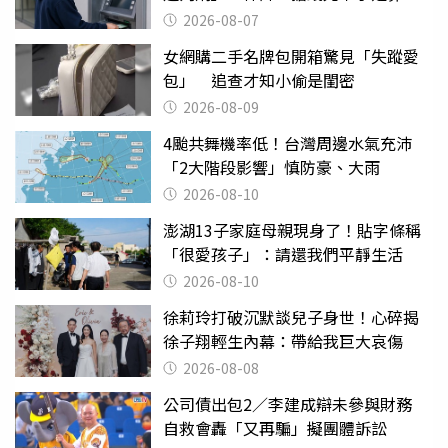
2026-08-07
女網購二手名牌包開箱驚見「失蹤愛
包」 追查才知小偷是閨密
2026-08-09
4颱共舞機率低！台灣周邊水氣充沛
「2大階段影響」慎防豪、大雨
2026-08-10
澎湖13子家庭母親現身了！貼字條稱
「很愛孩子」：請還我們平靜生活
2026-08-10
徐莉玲打破沉默談兒子身世！心碎揭
徐子翔輕生內幕：帶給我巨大哀傷
2026-08-08
公司債出包2／李建成辯未參與財務
自救會轟「又再騙」擬團體訴訟