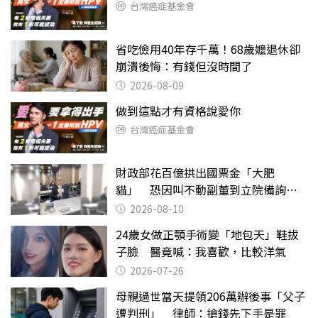
台灣癌症基金會
省吃儉用40年存千萬！68歲嬤退休卻
崩潰後悔：有錢但沒時間了
2026-08-09
做到這點才有資格說愛你
台灣癌症基金會
財政部花百億拱出國票金「大肥
貓」 恐因叫不動副董到立院備詢惹
議
2026-08-10
24歲女做正顎手術變「地包天」鞋拔
子臉 醫竟喊：我喜歡，比較洋氣
2026-07-26
母親過世當天提領206萬辦後事「父子
遭判刑」 律師：搶錢先下手是罪