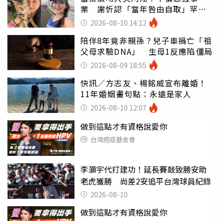
業 謝忻認「當年咎由自取」罕吐
心聲
2026-08-10 14:12
陪伴8年竟非親孫？兒子車禍亡「祖
父母求驗DNA」 生母1反應陷僵局
2026-08-09 18:55
快訊／方志友、楊銘威宣布離婚！
11年婚姻畫句點：永遠是家人
2026-08-10 12:07
做到這點才有資格說愛你
台灣癌症基金會
李灝宇代打建功！延長賽敲致勝安助
老虎獲勝 尚差2安追平台灣球員紀錄
2026-08-10
做到這點才有資格說愛你