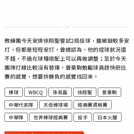
教練團今天安排徐翔聖嘗試2局投球，雖被敲較多安
打，但都是短程安打，曾總認為，他的控球狀況還
不錯，不過在球種搭配上可以再做調整；至於今天
團隊打線比較沒有發揮，曾豪駒勉勵球員趕快把比
賽的感覺、想要拚勝負的感覺找回來。
棒球
WBCQ
孫易磊
徐翔聖
曾豪駒
中華代表隊
天母棒球場
經典賽資格賽
中華隊
世界棒球經典賽
投手
日本火腿