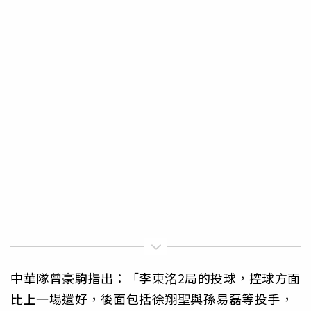
中華隊曾豪駒指出：「李東洺2局的投球，控球方面
比上一場還好，後面包括徐翔聖與孫易磊等投手，