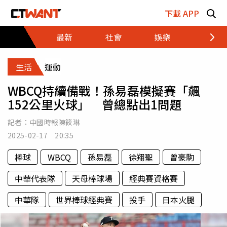
跳至主要內容區塊
下載 APP
最新
社會
娛樂
財經
生活
運動
WBCQ持續備戰！孫易磊模擬賽「飆
152公里火球」 曾總點出1問題
記者：
中國時報陳筱琳
2025-02-17 20:35
棒球
WBCQ
孫易磊
徐翔聖
曾豪駒
中華代表隊
天母棒球場
經典賽資格賽
中華隊
世界棒球經典賽
投手
日本火腿