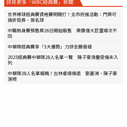
詳見更多「WBC經典賽」新聞
世界棒球經典賽資格賽明開打！北市府推活動：門票可
換折抵券、簽名球
中職熱身賽預售票26日開始販售 票價僅大巨蛋場次不
同
中華隊經典賽享「3大優勢」力拼全勝晉級
2025經典賽中華隊28人名單一覽 陳子豪滑壘受傷未入
列
中華隊28人名單揭曉！古林睿煬傷退 劉基鴻、陳子豪
落榜