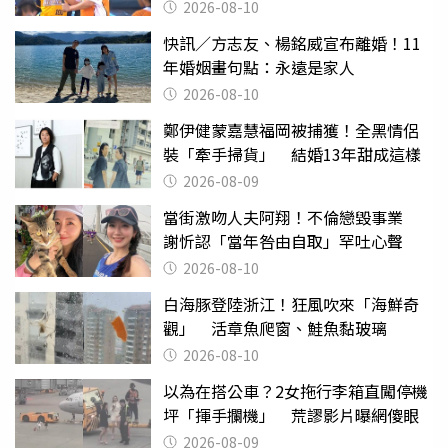
2026-08-10
快訊／方志友、楊銘威宣布離婚！11
年婚姻畫句點：永遠是家人
2026-08-10
鄭伊健蒙嘉慧福岡被捕獲！全黑情侶
裝「牽手掃貨」 結婚13年甜成這樣
2026-08-09
當街激吻人夫阿翔！不倫戀毀事業
謝忻認「當年咎由自取」罕吐心聲
2026-08-10
白海豚登陸浙江！狂風吹來「海鮮奇
觀」 活章魚爬窗、鮭魚黏玻璃
2026-08-10
以為在搭公車？2女拖行李箱直闖停機
坪「揮手攔機」 荒謬影片曝網傻眼
2026-08-09