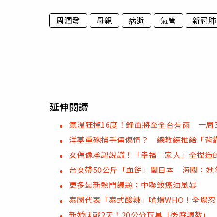
周潤發
母親
病逝
氣管
新冠肺
延伸閱讀
氣溫狂掉16度！鋒面將至全台有雨 一周
洋基重砲捕手傳傷情？ 總教練推給「背
女偶像承認說謊！「幸福一家人」全捏造
台女帶50公斤「血餅」闖日本 海關：她
更多最新熱門議題：中聯致癌油風暴
泰國代表「泰式酸辣」嗆爆WHO！全場
新婚床戰2天！20公分玩具「後庭調教」