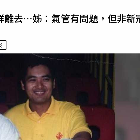
寵物
詳離去…姊：氣管有問題，但非新
運勢
運動
梅酒
炎