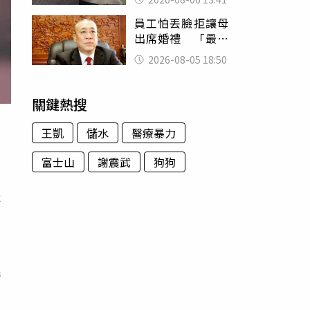
經十災
員工怕丟臉拒讓母
出席婚禮 「最愛
發錢老闆」震怒開
2026-08-05 18:50
除：我看不起你
關鍵熱搜
王凱
儲水
醫療暴力
富士山
謝震武
狗狗
冠
精