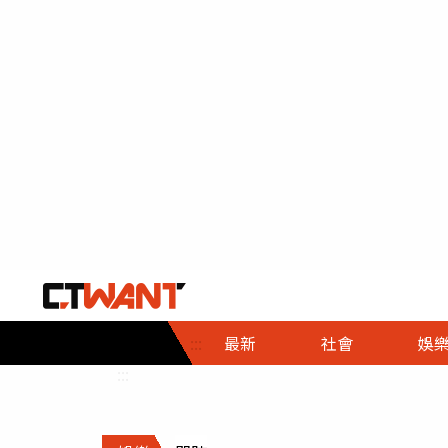
社會首頁
娛樂首頁
財經首頁
政
:::
最新
社會
娛
時事
即時
熱線
:::
直擊
大條
人物
調查
專題
３Ｃ