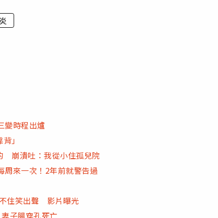
炎
三變時程出爐
靠背」
的 崩潰吐：我從小住孤兒院
每周來一次！2年前就警告過
忍不住笑出聲 影片曝光
 妻子腸穿孔死亡