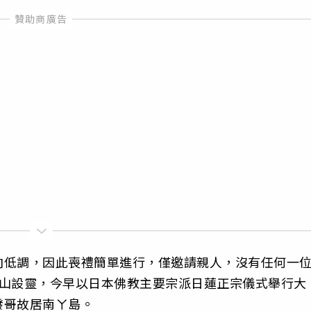
向低調，因此喪禮簡單進行，僅邀請親人，沒有任何一
福山設靈，今早以日本佛教主要宗派日蓮正宗儀式舉行大
發哥故居南ㄚ島。