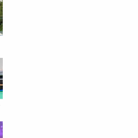
已
像
完