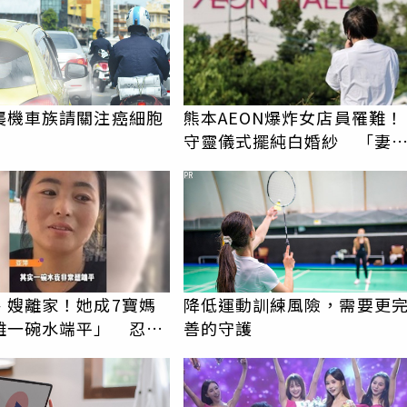
襲機車族請關注癌細胞
熊本AEON爆炸女店員罹難！
守靈儀式擺純白婚紗 「妻
不在身邊」他淚喊：無法想
PR
、嫂離家！她成7寶媽
降低運動訓練風險，需要更
難一碗水端平」 忍痛
善的守護
生女兒