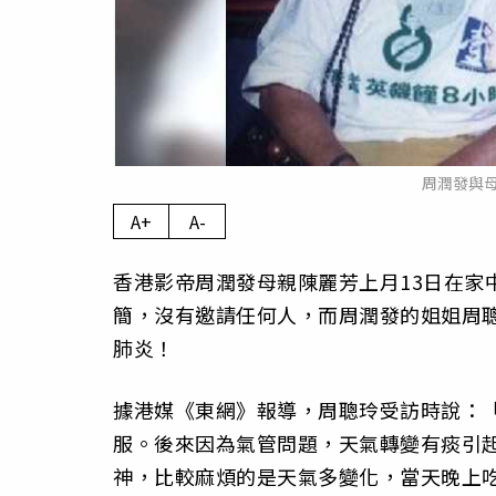
周潤發與
A+
A-
香港影帝周潤發母親陳麗芳上月13日在家
簡，沒有邀請任何人，而周潤發的姐姐周
肺炎！
據港媒《東網》報導，周聰玲受訪時說：
服。後來因為氣管問題，天氣轉變有痰引
神，比較麻煩的是天氣多變化，當天晚上