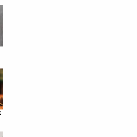
播
劇
戶