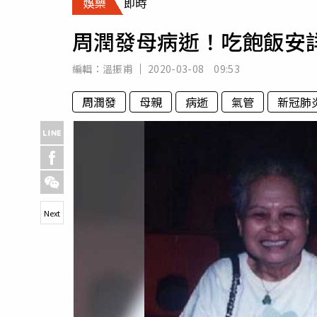
娛樂
即時
人物
汽車
周潤發母病逝！吃飽飯安
專欄
房產新勢力
編輯：
溫振甫
2020-03-08 09:53
周潤發
母親
病逝
氣管
新冠肺
Next