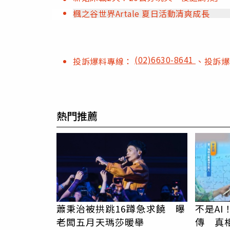
楓之谷世界Artale 夏日活動清爽成長
(02)6630-8641
投訴爆料專線：
、投訴
熱門推薦
蕭秉治被拱跳16蹲急求饒 曝
不是A
老闆五月天瑪莎暖舉
傳 真