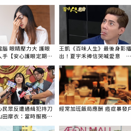
腦 眼睛壓力大 護眼
王凱《百味人生》最後身影
入手【安心護眼定期眼
出！夏宇禾捧信哭喊愛意 
迷全破防
PR
心民眾反遭通緝犯持刀
經常加班飯局應酬 癌症暴發
山田摩衣：當時服務處
多民眾