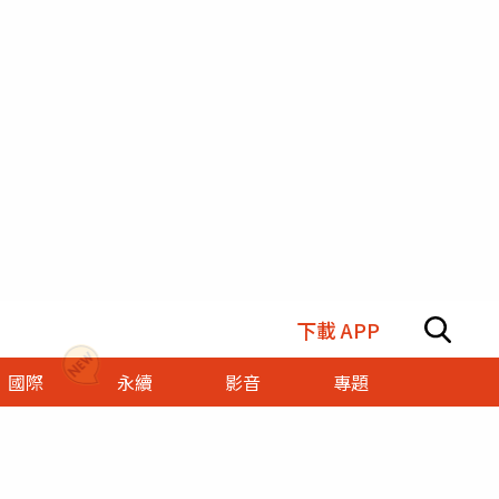
下載 APP
國際
永續
影音
專題