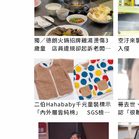
獨／德朗火鍋招牌雞湯燙傷3
空汙來
歲童 店員違規卻起訴老闆！
入侵
結局大逆轉
二伯Hahababy千元童裝標示
哥去世
「內外層皆純棉」 SGS檢測
認「很
證明：內裡100%聚酯纖維
委屈親
PR