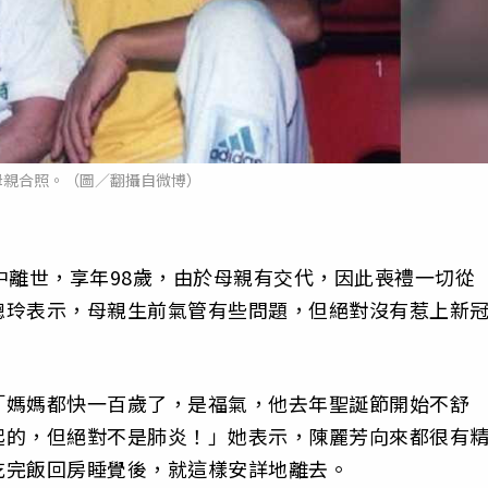
母親合照。（圖／翻攝自微博）
中離世，享年98歲，由於母親有交代，因此喪禮一切從
聰玲表示，母親生前氣管有些問題，但絕對沒有惹上新
「媽媽都快一百歲了，是福氣，他去年聖誕節開始不舒
起的，但絕對不是肺炎！」她表示，陳麗芳向來都很有
吃完飯回房睡覺後，就這樣安詳地離去。