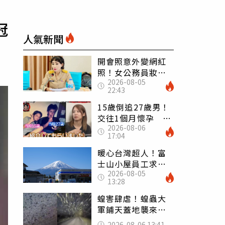
冠
人氣新聞
開會照意外變網紅
照！女公務員妝容
2026-08-05
掀2千則留言 本人
22:43
怒嗆：化妝有錯嗎
15歲倒追27歲男！
交往1個月懷孕 36
2026-08-06
歲當阿嬤故事曝光
17:04
暖心台灣超人！富
士山小屋員工求助
2026-08-05
「想活下去」 山
13:28
友狂背物資上山：
台灣真的是寶島
蝗害肆虐！蝗蟲大
軍鋪天蓋地襲來宛
如末日 網驚：聖
2026-08-06 13:41