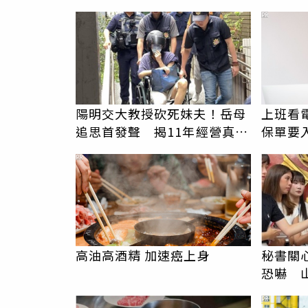
PR
陽明交大教授砍死妹夫！岳母
上班看電
追思首發聲 揭11年經營真相
保單要
駁「爭產」
睛險】
PR
高油高酒精 加速癌上身
秘書關
恐嚇 
還有很
PR