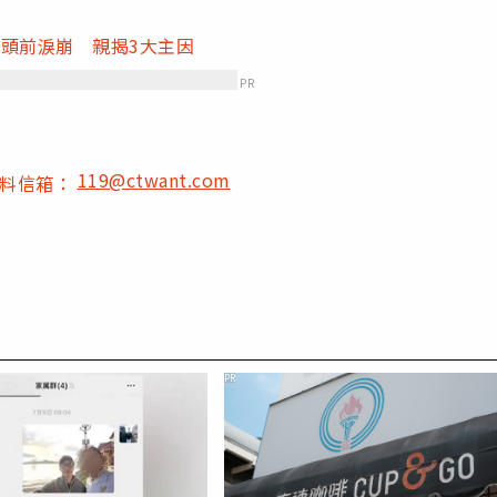
頭前淚崩 親揭3大主因
PR
119@ctwant.com
爆料信箱：
PR