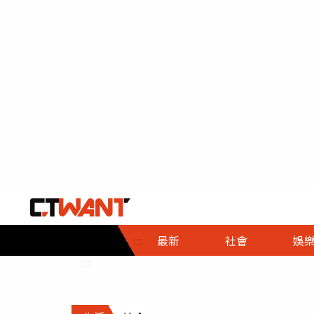
社會首頁
娛樂首頁
財經首頁
政
:::
最新
社會
娛
時事
即時
熱線
:::
直擊
大條
人物
調查
專題
３Ｃ