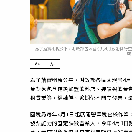
為了落實租稅公平，財政部各區國稅局4月啟動例行
店
A+
A-
為了落實租稅公平，財政部各區國稅局4
業對象包含連鎖加盟飲料店、連鎖餐飲業
租賃業等，經輔導、逾期仍不開立發票，
國稅局每年4月1日起展開營業稅查核作業
發票能力的查定課徵營業人，今年4月1日
票，清查對象為每月查定銷售額已達20萬