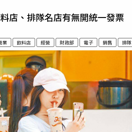
寵物
飲料店、排隊名店有無開統一發票
運勢
運動
梅酒
營業
飲料店
經營
財政部
電子
銷售
排隊