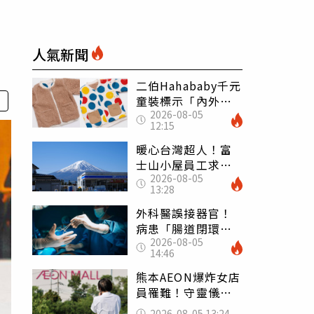
人氣新聞
二伯Hahababy千元
童裝標示「內外層
2026-08-05
皆純棉」 SGS檢
12:15
測證明：內裡100%
聚酯纖維
暖心台灣超人！富
士山小屋員工求助
2026-08-05
「想活下去」 山
13:28
友狂背物資上山：
台灣真的是寶島
外科醫誤接器官！
病患「腸道閉環」
2026-08-05
無法排便險死 同
14:46
行看傻：糟糕至極
熊本AEON爆炸女店
員罹難！守靈儀式
擺純白婚紗 「妻
2026-08-05 13:24