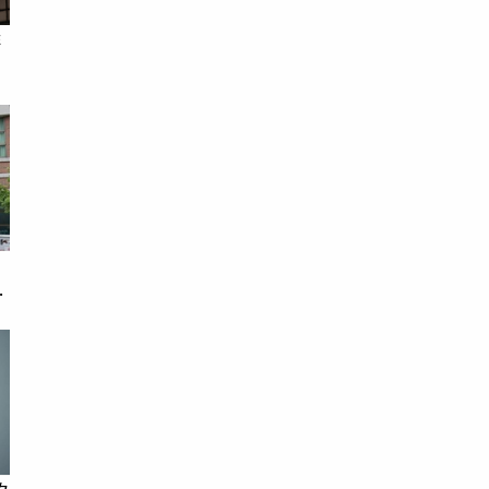
啡
戀
次