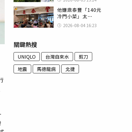
已不在身邊」他淚
他嫌鼎泰豐「140元
喊：無法想像
冷門小菜」太
貴！ 老饕卻狂推
2026-08-04 16:23
神調味：自己做不
出來
關鍵熱搜
UNIQLO
台灣自來水
剪刀
地震
馬德龍病
北捷
行
產
一
發
式