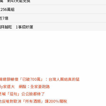
萬 剩43天能兌獎
256萬組
近7億
越拜越旺 1事招好運
試算總額嚇傻「已破700萬」：台灣人團結真的猛
dy家還大 網酸：全家要跑路
悲喊「這句」公公臉都綠了
反嗆對歐洲「所有酒類」課200％關稅