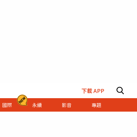
下載 APP
國際
永續
影音
專題