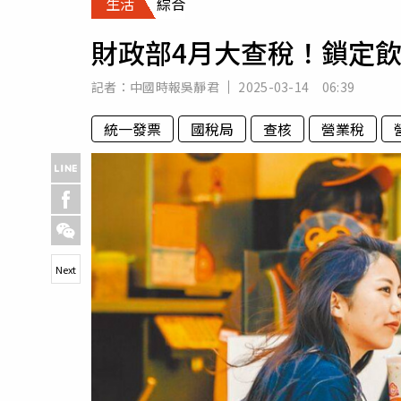
生活
綜合
人物
汽車
財政部4月大查稅！鎖定
專欄
房產新勢力
記者：
中國時報吳靜君
2025-03-14 06:39
統一發票
國稅局
查核
營業稅
Next