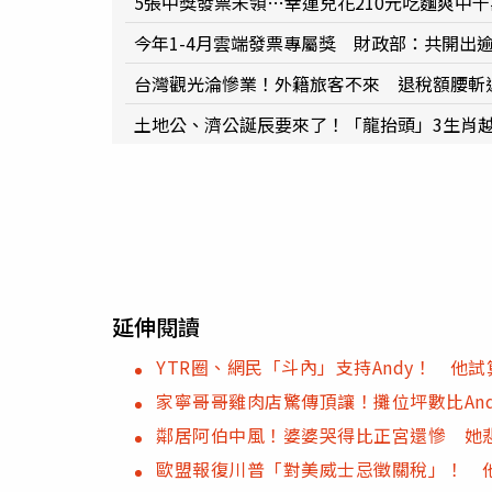
5張中獎發票未領…幸運兒花210元吃麵爽中千
今年1-4月雲端發票專屬獎 財政部：共開出逾
台灣觀光淪慘業！外籍旅客不來 退稅額腰斬
土地公、濟公誕辰要來了！「龍抬頭」3生肖
延伸閱讀
YTR圈、網民「斗內」支持Andy！ 他
家寧哥哥雞肉店驚傳頂讓！攤位坪數比An
鄰居阿伯中風！婆婆哭得比正宮還慘 她
歐盟報復川普「對美威士忌徵關稅」！ 他