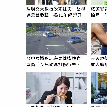
陽明交大教授砍死妹夫！岳母
旅遊變
追思首發聲 揭11年經營真相
拍照 
駁「爭產」
伯」奇
PR
台中女遛狗走斑馬線遭撞亡！
天天規
母慟「女兒隨媽祖修行去
成大麻
了」 駕駛過失致死判9月
PR