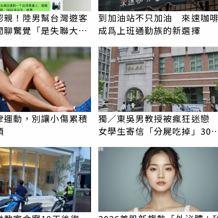
認親！陸男幫台灣遊客
到加油站不只加油 來速咖
閒聊驚覺「是失聯大
成爲上班通勤族的新選擇
蹟重逢
律運動，別讓小傷累積
獨／東吳男教授被瘋狂迷
煩
女學生寄信「分屍吃掉」30
騷擾！認罪免關
PR