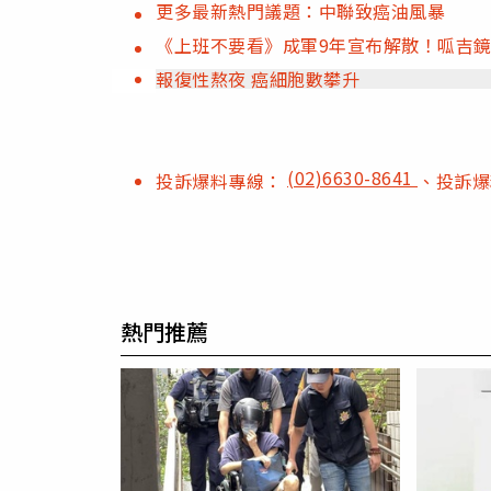
更多最新熱門議題：中聯致癌油風暴
《上班不要看》成軍9年宣布解散！呱吉鏡
報復性熬夜 癌細胞數攀升
(02)6630-8641
投訴爆料專線：
、投訴
熱門推薦