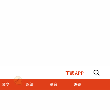
下載 APP
國際
永續
影音
專題