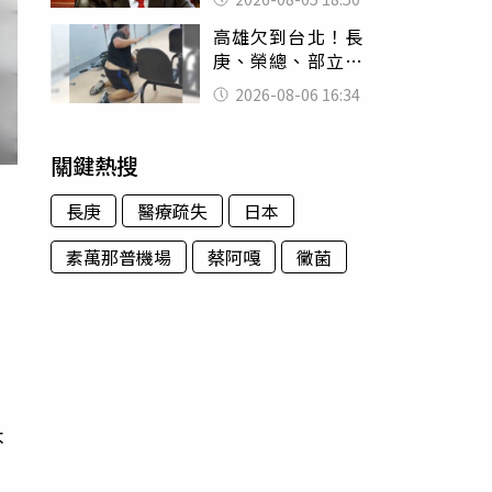
除：我看不起你
高雄欠到台北！長
庚、榮總、部立醫
院都受害 「醫療
2026-08-06 16:34
暴力男」離譜紀錄
曝光
關鍵熱搜
長庚
醫療疏失
日本
素萬那普機場
蔡阿嘎
黴菌
的
，
少
不
期