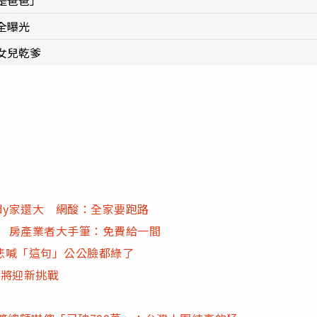
是爸爸」
全曝光
女兒乾爹
dy家還大 網酸：全家要跑路
活 房產業者大手筆：免費給一間
悲喊「這句」公公臉都綠了
馬將迎新挑戰