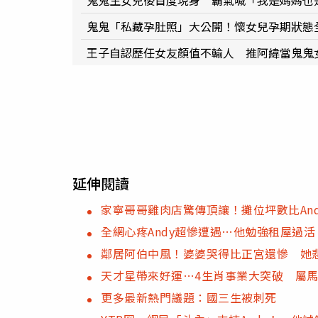
鬼鬼生女兒後首度現身 霸氣喊「我是媽媽也
鬼鬼「私藏孕肚照」大公開！懷女兒孕期狀態
王子自認歷任女友顏值不輸人 推阿緯當鬼鬼
延伸閱讀
家寧哥哥雞肉店驚傳頂讓！攤位坪數比An
全網心疼Andy超慘遭遇…他勉強租屋過
鄰居阿伯中風！婆婆哭得比正宮還慘 她
天才星帶來好運…4生肖事業大突破 屬
更多最新熱門議題：國三生被刺死