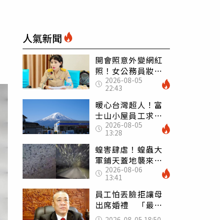
人氣新聞
開會照意外變網紅
照！女公務員妝容
2026-08-05
掀2千則留言 本人
22:43
怒嗆：化妝有錯嗎
暖心台灣超人！富
士山小屋員工求助
2026-08-05
「想活下去」 山
13:28
友狂背物資上山：
台灣真的是寶島
蝗害肆虐！蝗蟲大
軍鋪天蓋地襲來宛
2026-08-06
如末日 網驚：聖
13:41
經十災
員工怕丟臉拒讓母
出席婚禮 「最愛
發錢老闆」震怒開
2026-08-05 18:50