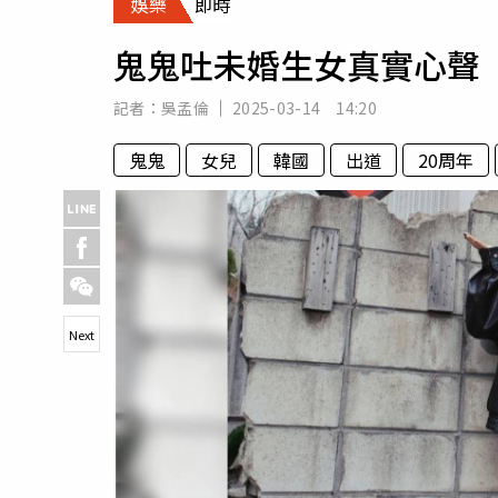
娛樂
即時
人物
汽車
鬼鬼吐未婚生女真實心聲 
專欄
房產新勢力
記者：
吳孟倫
2025-03-14 14:20
鬼鬼
女兒
韓國
出道
20周年
Next