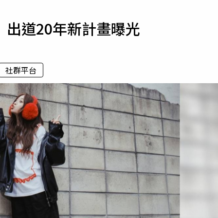
寵物
出道20年新計畫曝光
運勢
運動
梅酒
社群平台