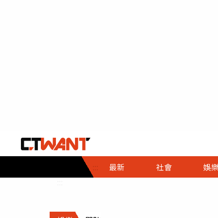
社會首頁
娛樂首頁
財經首頁
政
:::
最新
社會
娛
時事
即時
熱線
:::
直擊
大條
人物
調查
專題
３Ｃ