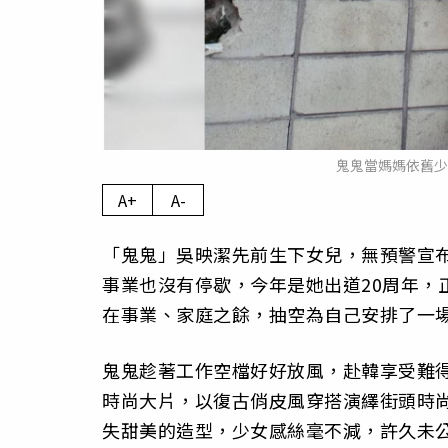
鬼鬼當媽媽依舊少女
A+
A-
「鬼鬼」吳映潔先前生下女兒，無預警宣
事業也沒有停歇，今年是她出道20周年，
在事業、家庭之餘，抽空為自己安排了一
鬼鬼趁著工作空檔好好放風，赴韓享受難
時尚大片，以復古俏皮風穿搭演繹街頭時尚
失甜美的造型，少女感絲毫不減，許久未