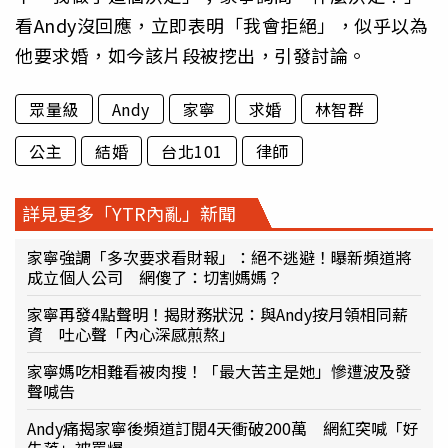
看Andy沒回應，立即表明「我會拒絕」，似乎以為
他要求婚，如今該片段被挖出，引發討論。
眾量級
Andy
家寧
求婚
林智群
公主
結婚
台北101
律師
詳見更多「YTR內亂」新聞
家寧強調「多次要求看財報」：絕不逃避！曝新頻道將
成立個人公司 網傻了：切割媽媽？
家寧再發4點聲明！揭財務狀況：與Andy按月領相同薪
資 吐心聲「內心深感煎熬」
家寧媽吃相難看被肉搜！「最大苦主是她」慘遭波及發
聲喊告
Andy痛揭家寧後頻道訂閱4天衝破200萬 網紅突喊「好
失落」被罵爆