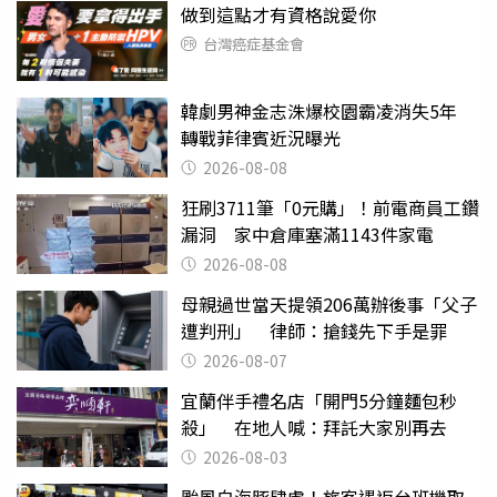
做到這點才有資格說愛你
台灣癌症基金會
韓劇男神金志洙爆校園霸凌消失5年
轉戰菲律賓近況曝光
2026-08-08
狂刷3711筆「0元購」！前電商員工鑽
漏洞 家中倉庫塞滿1143件家電
2026-08-08
母親過世當天提領206萬辦後事「父子
遭判刑」 律師：搶錢先下手是罪
2026-08-07
宜蘭伴手禮名店「開門5分鐘麵包秒
殺」 在地人喊：拜託大家別再去
2026-08-03