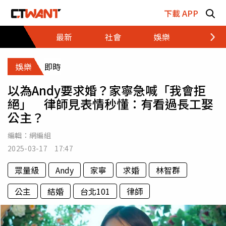
跳至主要內容區塊
下載 APP
最新
社會
娛樂
財經
娛樂
即時
以為Andy要求婚？家寧急喊「我會拒
絕」 律師見表情秒懂：有看過長工娶
公主？
編輯：
網編組
2025-03-17 17:47
眾量級
Andy
家寧
求婚
林智群
公主
結婚
台北101
律師