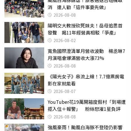
颱風白海豚肆虐！旅客遇返台班機取
消 達人勸「這件事要先做」
2026-08-08
陽明交大教授砍死妹夫！岳母追思首
發聲 揭11年經營真相駁「爭產」
2026-08-02
寬魚國際澄清單月營收波動 楊丞琳7
月演唱會爆滿營收大漲73%
2026-08-08
《陽光女子》串流上線！7.7億票房電
影在家就能看
2026-08-07
YouTuber花19萬開箱度假村「到場遭
拒入住＋報警」 粉絲怒灌1星負評
2026-08-08
強風豪雨！颱風白海豚不登陸仍影響