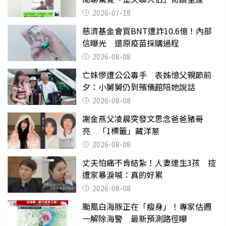
2026-07-18
慈濟基金會買BNT遭詐10.6億！內部
信曝光 還原疫苗採購過程
2026-08-08
亡妹慘遭公公毒手 表姊憶父親節前
夕：小舅舅仍到殯儀館陪她說話
2026-08-08
謝金燕父凌晨突發文思念爸爸豬哥
亮 「1標籤」藏洋蔥
2026-08-08
丈夫怕痛不肯結紮！人妻連生3孩 控
遭家暴淚喊：真的好累
2026-08-08
颱風白海豚正在「瘦身」！專家估週
一解除海警 最新預測路徑曝