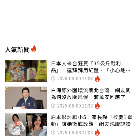
人氣新聞
日本人來台狂買「35公斤戰利
品」 連拜拜用紅盤、「小心地
滑」告示牌也帶回家
2026-08-09 11:08
白海豚外圍環流襲北台灣 網友問
為何沒放颱風假 蔣萬安回應了
2026-08-09 11:33
原本很討厭小S！家長曝「校慶1舉
動」讓她徹底改觀 網友洗版認證
2026-08-08 11:03