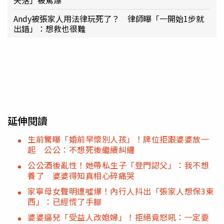
Andy被張家人用法律玩死了？ 律師曝「一開始1步就
出錯」：想救也很難
延伸閱讀
生前驚曝「婚前早懷別人孩」！牌位拒跟婆婆放一
起 公公：不想死後繼續糾纏
公公酒後亂性！她帶私生子「登門認父」：我不想
養了 婆婆得知真相心碎痛哭
家寧母女聲明遭噓爆！內行人抖出「張家人想保3東
西」：已經慌了手腳
婆婆逼兒「受益人改媳婦」！拒絕竟怒吼：一定要