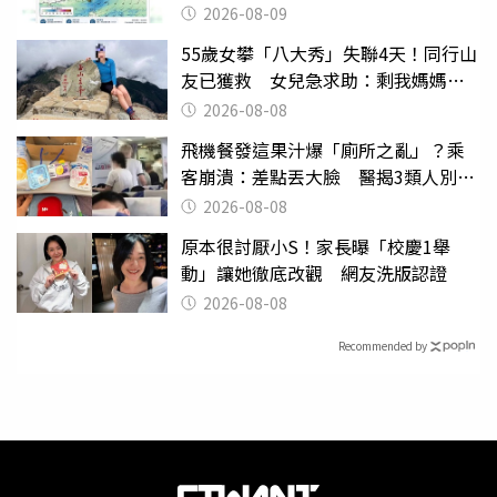
2026-08-09
55歲女攀「八大秀」失聯4天！同行山
友已獲救 女兒急求助：剩我媽媽還
沒找到
2026-08-08
飛機餐發這果汁爆「廁所之亂」？乘
客崩潰：差點丟大臉 醫揭3類人別亂
喝
2026-08-08
原本很討厭小S！家長曝「校慶1舉
動」讓她徹底改觀 網友洗版認證
2026-08-08
Recommended by