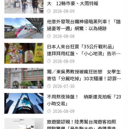
大 12縣市豪、大雨特報
2026-08-09
他意外發現台鐵神級暗黑列車！「錯
過要等一週」網驚：以為絕跡
2026-08-08
日本人來台狂買「35公斤戰利品」
連拜拜用紅盤、「小心地滑」告示牌
也帶回家
2026-08-09
獨／東吳男教授被瘋狂迷戀 女學生
寄信「分屍吃掉」30次騷擾！認罪免
關
2026-07-30
不用熬夜操盤！ 納斯達克拍板「23
小時交易」
2026-08-09
旅遊變認親！陸男幫台灣遊客拍照
閒聊驚覺「是失聯大伯」奇蹟重逢