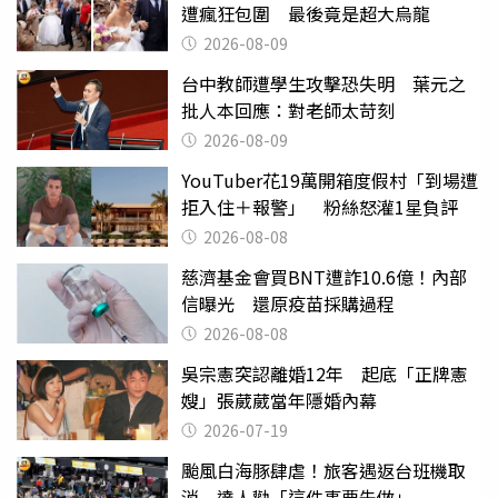
遭瘋狂包圍 最後竟是超大烏龍
2026-08-09
台中教師遭學生攻擊恐失明 葉元之
批人本回應：對老師太苛刻
2026-08-09
YouTuber花19萬開箱度假村「到場遭
拒入住＋報警」 粉絲怒灌1星負評
2026-08-08
慈濟基金會買BNT遭詐10.6億！內部
信曝光 還原疫苗採購過程
2026-08-08
吳宗憲突認離婚12年 起底「正牌憲
嫂」張葳葳當年隱婚內幕
2026-07-19
颱風白海豚肆虐！旅客遇返台班機取
消 達人勸「這件事要先做」