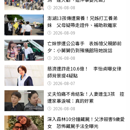
2026-08-08
澎湖13孩傳遭棄養！兄姊打工養弟
妹 父母疑帶走證件、補助款離家
2026-08-09
亡妹慘遭公公毒手 表姊憶父親節前
夕：小舅舅仍到殯儀館陪她說話
2026-08-08
慈濟遭詐走10.6億！ 李怡貞曝女律
師背景提4疑點
2026-08-07
丈夫怕痛不肯結紮！人妻連生3孩 控
遭家暴淚喊：真的好累
2026-08-08
深入森林10分鐘藏屍！父涉殺害9歲愛
女 恐怖藏屍手法全曝光