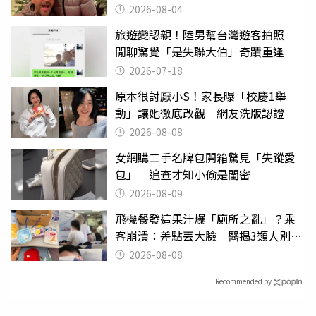
2026-08-04
旅遊變認親！陸男幫台灣遊客拍照
閒聊驚覺「是失聯大伯」奇蹟重逢
2026-07-18
原本很討厭小S！家長曝「校慶1舉
動」讓她徹底改觀 網友洗版認證
2026-08-08
女網購二手名牌包開箱驚見「失蹤愛
包」 追查才知小偷是閨密
2026-08-09
飛機餐發這果汁爆「廁所之亂」？乘
客崩潰：差點丟大臉 醫揭3類人別亂
喝
2026-08-08
Recommended by