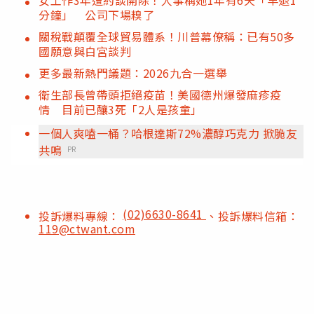
分鐘」 公司下場糗了
關稅戰顛覆全球貿易體系！川普幕僚稱：已有50多
國願意與白宮談判
更多最新熱門議題：2026九合一選舉
衛生部長曾帶頭拒絕疫苗！美國德州爆發麻疹疫
情 目前已釀3死「2人是孩童」
一個人爽嗑一桶？哈根達斯72%濃醇巧克力 掀脆友
共鳴
PR
(02)6630-8641
投訴爆料專線：
、投訴爆料信箱：
119@ctwant.com