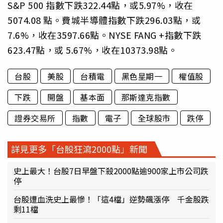
S&P 500 指數下跌322.44點，或5.97%，收在
5074.08 點。費城半導體指數下跌296.03點，或
7.6%，收在3597.66點。NYSE FANG +指數下跌
623.47點，或 5.67%，收在10373.98點。
台股
美股
台積電
黑色星期一
權值股
下跌
開盤
基本面
那斯達克指數
證券交易所
指數
電子
全球股市
跌停
詳見更多「台股狂瀉2000點」新聞
史上最大！台股7日早盤下殺2000點逾900家上市公司跌
停
台股遭血洗史上最慘！「這4檔」逆勢飆漲停 千金股跌
剩11檔