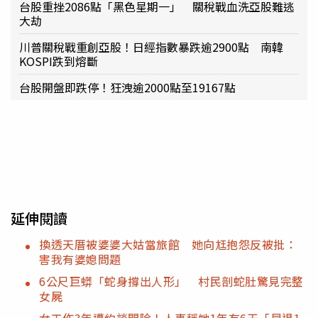
台股重挫2086點「黑色星期一」 關稅戰血洗亞股難逃
大劫
川普關稅戰重創亞股！日經指數暴跌逾2900點 南韓
KOSPI跌到熔斷
台股開盤即跌停！狂洩逾2000點至19167點
延伸閱讀
換透天厝被婆婆大姑當旅館 她向尪抱怨反被批：
害我有婆媳問題
6公尺巨蟒「蛇身撐出人形」 村民剖蛇肚驚見完整
女屍
女工作3年遭約談開除！人事稱她1年有6天「早退1