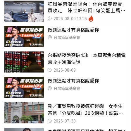
狂風暴雨灌進陽台！他內褲竟遭颱
風吹走 陳世軒神回1句笑翻上萬網
友
2026-08-09 13:26
做到這點才有資格說愛你
台灣癌症基金會
台指期夜盤突破45k 本周聚焦台積電
營收＋鴻海法說
2026-08-09
做到這點才有資格說愛你
台灣癌症基金會
獨／東吳男教授被瘋狂迷戀 女學生
寄信「分屍吃掉」30次騷擾！認罪免
關
2026-07-30