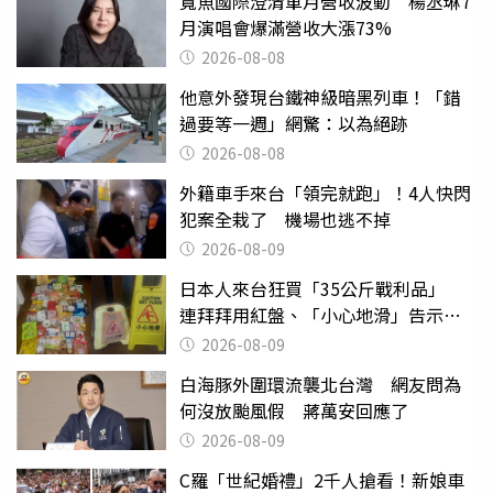
寬魚國際澄清單月營收波動 楊丞琳7
月演唱會爆滿營收大漲73%
2026-08-08
他意外發現台鐵神級暗黑列車！「錯
過要等一週」網驚：以為絕跡
2026-08-08
外籍車手來台「領完就跑」！4人快閃
犯案全栽了 機場也逃不掉
2026-08-09
日本人來台狂買「35公斤戰利品」
連拜拜用紅盤、「小心地滑」告示牌
也帶回家
2026-08-09
白海豚外圍環流襲北台灣 網友問為
何沒放颱風假 蔣萬安回應了
2026-08-09
C羅「世紀婚禮」2千人搶看！新娘車