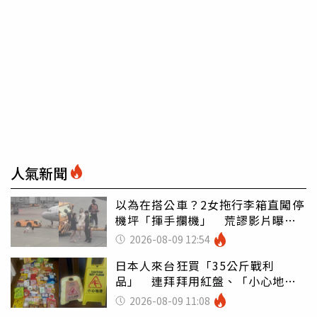
人氣新聞
以為在搭公車？2女拖行李箱直闖停
機坪「揮手攔機」 荒謬影片曝網
傻眼
2026-08-09 12:54
日本人來台狂買「35公斤戰利
品」 連拜拜用紅盤、「小心地
滑」告示牌也帶回家
2026-08-09 11:08