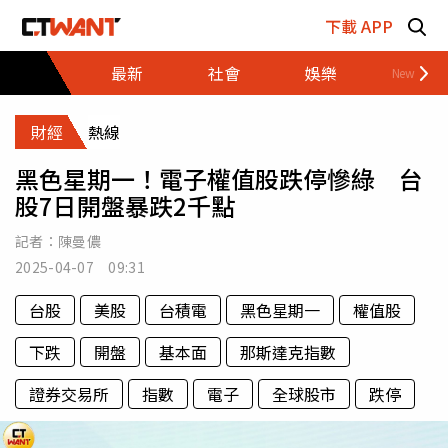
跳至主要內容區塊
下載 APP
最新
社會
娛樂
財經
財經
熱線
黑色星期一！電子權值股跌停慘綠 台
股7日開盤暴跌2千點
記者：
陳曼儂
2025-04-07 09:31
台股
美股
台積電
黑色星期一
權值股
下跌
開盤
基本面
那斯達克指數
證券交易所
指數
電子
全球股市
跌停