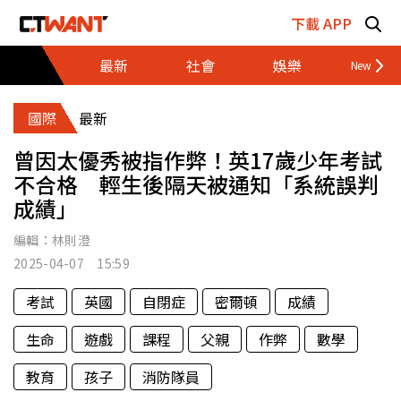
跳至主要內容區塊
下載 APP
最新
社會
娛樂
財經
國際
最新
曾因太優秀被指作弊！英17歲少年考試
不合格 輕生後隔天被通知「系統誤判
成績」
編輯：
林則澄
2025-04-07 15:59
考試
英國
自閉症
密爾頓
成績
生命
遊戲
課程
父親
作弊
數學
教育
孩子
消防隊員