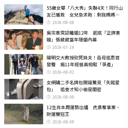
55歲女攀「八大秀」失聯4天！同行山
友已獲救 女兒急求助：剩我媽媽還
沒找到
2026-08-08
吳宗憲突認離婚12年 起底「正牌憲
嫂」張葳葳當年隱婚內幕
2026-07-19
陽明交大教授砍死妹夫！岳母追思首
發聲 揭11年經營真相駁「爭產」
2026-08-02
女網購二手名牌包開箱驚見「失蹤愛
包」 追查才知小偷是閨密
2026-08-09
12生肖本周運勢出爐 虎勇奪事業、
財運雙冠王
2026-08-09