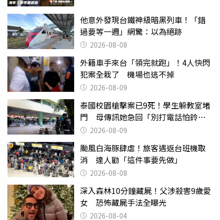
他意外發現台鐵神級暗黑列車！「錯
過要等一週」網驚：以為絕跡
2026-08-08
外籍車手來台「領完就跑」！4人快閃
犯案全栽了 機場也逃不掉
2026-08-09
泰國校園槍擊案已9死！學生躲教室堵
門 母傳訊她急回「別打電話怕鈴
響」
2026-08-09
颱風白海豚肆虐！旅客遇返台班機取
消 達人勸「這件事要先做」
2026-08-08
深入森林10分鐘藏屍！父涉殺害9歲愛
女 恐怖藏屍手法全曝光
2026-08-04