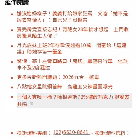
延伸閱讀
嫌沒媳婦樣子！婆婆打給娘家狂罵 父嗆「她不是
嫁去當傭人」：自己兒子沒擔當
買完房竟直接忘記！奇葩女28年後才想起 上門收
房驚見陌生人傻了
月光族妹上班2年存款沒超過10萬 閨密給「這建
議」助她存第一筆金
驚悚一幕！左彎車路口「鬼切」擊落直行車 他煞
車不及2度猛撞
更多最新熱門議題：2026九合一選舉
八點檔女星跳鋼管舞 高難度火辣畫面曝光
一個人爽嗑一桶？哈根達斯72%濃醇巧克力 掀脆友
共鳴
PR
(02)6630-8641
投訴爆料專線：
、投訴爆料信箱：