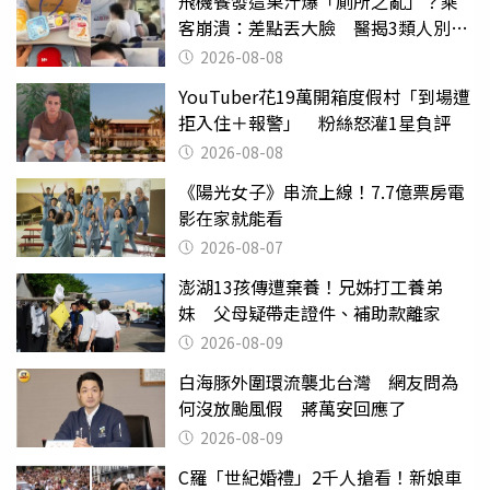
飛機餐發這果汁爆「廁所之亂」？乘
客崩潰：差點丟大臉 醫揭3類人別亂
喝
2026-08-08
YouTuber花19萬開箱度假村「到場遭
拒入住＋報警」 粉絲怒灌1星負評
2026-08-08
《陽光女子》串流上線！7.7億票房電
影在家就能看
2026-08-07
澎湖13孩傳遭棄養！兄姊打工養弟
妹 父母疑帶走證件、補助款離家
2026-08-09
白海豚外圍環流襲北台灣 網友問為
何沒放颱風假 蔣萬安回應了
2026-08-09
C羅「世紀婚禮」2千人搶看！新娘車