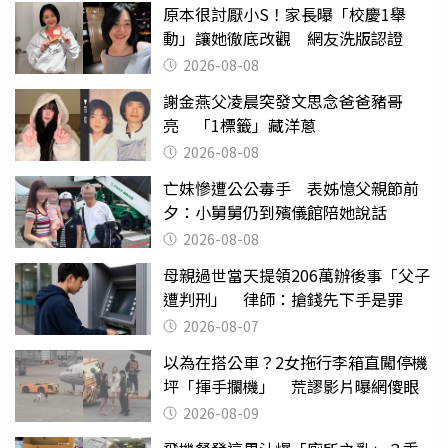
原本很討厭小S！家長曝「校慶1舉
動」讓她徹底改觀 網友洗版認證
2026-08-08
謝金燕父凌晨突發文思念爸爸豬哥
亮 「1標籤」藏洋蔥
2026-08-08
亡妹慘遭公公毒手 表姊憶父親節前
夕：小舅舅仍到殯儀館陪她說話
2026-08-08
母親過世當天提領206萬辦後事「父子
遭判刑」 律師：搶錢先下手是罪
2026-08-07
以為在搭公車？2女拖行李箱直闖停機
坪「揮手攔機」 荒謬影片曝網傻眼
2026-08-09