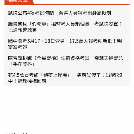
試院公布4項考試時間 海巡人員特考刪身高限制
臉書驚見「假粉專」招監考人員騙個資 考試院發聲：
已通報警政署
國中會考5月17、18日登場 17.5萬人報考創新低！明
寄准考證
陳雪甄挑戰《全民嬰檢》生育資格考試 喬瑟夫抱嬰兒
「手在發抖」
花4.5萬買考研「絕密上岸卷」 男應試傻了：1題都沒
中！補教機構回應