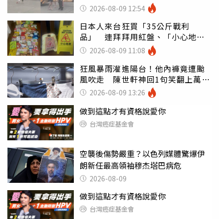
傻眼
2026-08-09 12:54
日本人來台狂買「35公斤戰利
品」 連拜拜用紅盤、「小心地
滑」告示牌也帶回家
2026-08-09 11:08
狂風暴雨灌進陽台！他內褲竟遭颱
風吹走 陳世軒神回1句笑翻上萬網
友
2026-08-09 13:26
做到這點才有資格說愛你
台灣癌症基金會
空襲後傷勢嚴重？以色列媒體驚爆伊
朗新任最高領袖穆杰塔巴病危
2026-08-09
做到這點才有資格說愛你
台灣癌症基金會