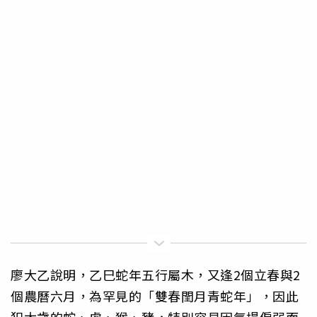
廖大乙說明，乙巳蛇年五行屬木，又逢2個立春與2
個農曆六月，為罕見的「雙春閏月青蛇年」，因此