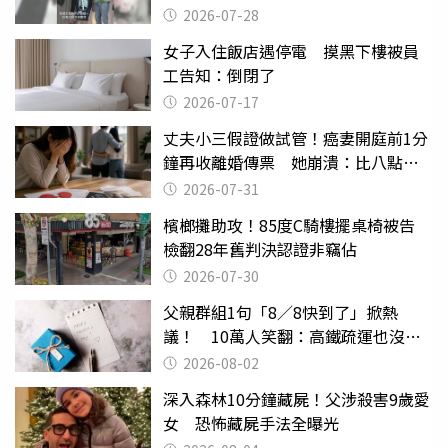
摔東西
2026-07-28
女子入住飯店遇停電 摸黑下樓被員
工告知：倒閉了
2026-07-17
丈夫小三假證做試管！癌妻開庭前1分
鐘再收離婚傳票 她崩潰：比八點檔
還扯
2026-07-31
檳榔攤助攻！85度C騎樓擺桌椅被告
檢翻28年舊判決認證非竊佔
2026-07-30
父親群組1句「8／8快到了」掀熱
議！ 10萬人笑翻：高鐵疏運也沒列
父親節
2026-08-02
深入森林10分鐘藏屍！父涉殺害9歲愛
女 恐怖藏屍手法全曝光