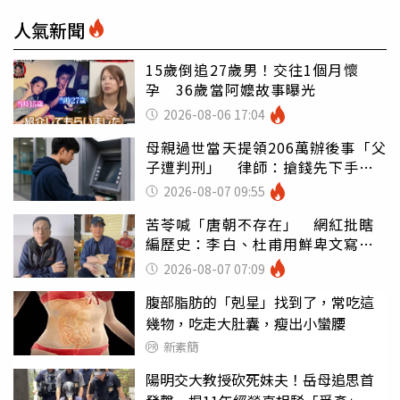
人氣新聞
15歲倒追27歲男！交往1個月懷
孕 36歲當阿嬤故事曝光
2026-08-06 17:04
母親過世當天提領206萬辦後事「父
子遭判刑」 律師：搶錢先下手是
罪
2026-08-07 09:55
苦苓喊「唐朝不存在」 網紅批瞎
編歷史：李白、杜甫用鮮卑文寫
詩？
2026-08-07 07:09
腹部脂肪的「剋星」找到了，常吃這
幾物，吃走大肚囊，瘦出小蠻腰
新素簡
陽明交大教授砍死妹夫！岳母追思首