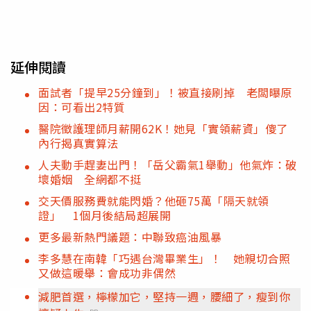
延伸閱讀
面試者「提早25分鐘到」！被直接刷掉 老闆曝原
因：可看出2特質
醫院徵護理師月薪開62K！她見「實領薪資」傻了
內行揭真實算法
人夫動手趕妻出門！「岳父霸氣1舉動」他氣炸：破
壞婚姻 全網都不挺
交天價服務費就能閃婚？他砸75萬「隔天就領
證」 1個月後結局超展開
更多最新熱門議題：中聯致癌油風暴
李多慧在南韓「巧遇台灣畢業生」！ 她親切合照
又做這暖舉：會成功非偶然
減肥首選，檸檬加它，堅持一週，腰細了，瘦到你