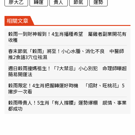
廖大乙
轉運
貴人
節氣
運勢
相關文章
穀雨一到財神報到！4生肖播種希望 屬雞者副業開花有
收穫
春末節氣「穀雨」將至！小心水腫、消化不良 中醫師
推2食譜3穴位祛濕
週日穀雨撞媽祖生！「7大禁忌」小心別犯 命理師曝超
簡易開運法
穀雨限定！4生肖把握轉運好時機 「招財、旺桃花」5
撇步一次看
穀雨帶貴人！5生肖「有人撐腰」運勢爆棚 感情、事業
都成功