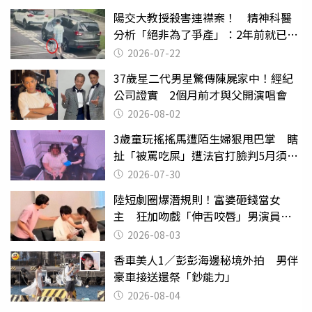
陽交大教授殺害連襟案！ 精神科醫
分析「絕非為了爭產」：2年前就已言
行詭異
2026-07-22
37歲星二代男星驚傳陳屍家中！經紀
公司證實 2個月前才與父開演唱會
2026-08-02
3歲童玩搖搖馬遭陌生婦狠甩巴掌 瞎
扯「被罵吃屎」遭法官打臉判5月須入
監
2026-07-30
陸短劇圈爆潛規則！富婆砸錢當女
主 狂加吻戲「伸舌咬唇」男演員崩
潰
2026-08-03
香車美人1／彭彭海邊秘境外拍 男伴
豪車接送還祭「鈔能力」
2026-08-04