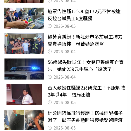
2026-08-04
逃票告性騷1／OL省172元不甘被逮
反控台鐵員工6度騷擾
2026-08-05
疑勞資糾紛！新莊好市多前員工持刀
登賣場頂樓 母苦勸急送醫
2026-08-04
56歲婦失蹤13年！女兒已聲請死亡宣
告 她偷259元牛腱心「復活了」
2026-08-04
台大教授性騷擾2女研究生！不服解聘
2年爭4年 結局出爐
2026-08-05
她公開恐怖飛行經歷！搭機睡醒褲子
濕了 鄰座男趁熟睡猥褻還疑留體液
2026-08-05