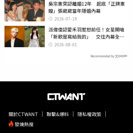
吳宗憲突認離婚12年 起底「正牌憲
嫂」張葳葳當年隱婚內幕
2026-07-19
派偉俊認愛禾羽惹怒前任！女星開嗆
「新歌是寫給我的」 交往內幕全說
了
2026-08-01
Recommended by
關於CTWANT
聯繫&爆料
隱私權政策
發燒熱搜