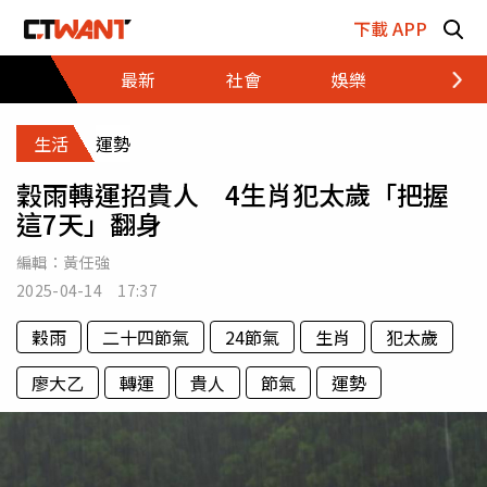
跳至主要內容區塊
下載 APP
最新
社會
娛樂
財經
生活
運勢
穀雨轉運招貴人 4生肖犯太歲「把握
這7天」翻身
編輯：
黃任強
2025-04-14 17:37
穀雨
二十四節氣
24節氣
生肖
犯太歲
廖大乙
轉運
貴人
節氣
運勢