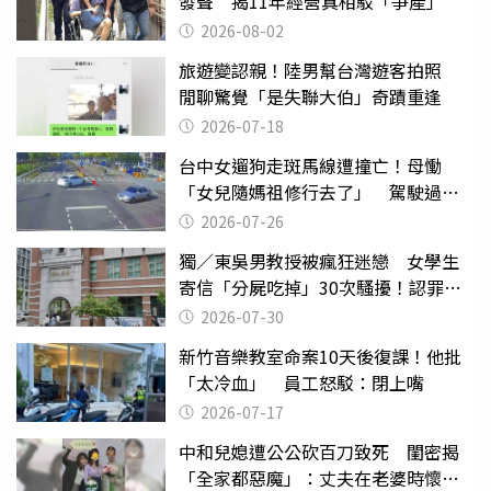
發聲 揭11年經營真相駁「爭產」
2026-08-02
旅遊變認親！陸男幫台灣遊客拍照
閒聊驚覺「是失聯大伯」奇蹟重逢
2026-07-18
台中女遛狗走斑馬線遭撞亡！母慟
「女兒隨媽祖修行去了」 駕駛過失
致死判9月
2026-07-26
獨／東吳男教授被瘋狂迷戀 女學生
寄信「分屍吃掉」30次騷擾！認罪免
關
2026-07-30
新竹音樂教室命案10天後復課！他批
「太冷血」 員工怒駁：閉上嘴
2026-07-17
中和兒媳遭公公砍百刀致死 閨密揭
「全家都惡魔」：丈夫在老婆時懷孕