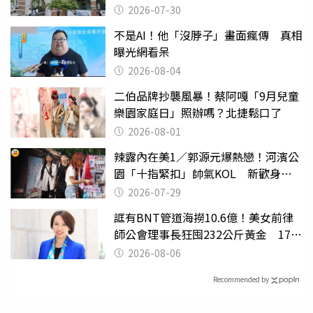
關
2026-07-30
不是AI！他「沒脖子」畫面瘋傳 真相
曝光網看呆
2026-08-04
二伯品牌抄襲風暴！蔡阿嘎「9月兒童
樂園家庭日」照辦嗎？北捷鬆口了
2026-08-01
辣露內在美1／郭源元爆熱戀！河濱公
園「十指緊扣」帥氣KOL 新歡身份
曝光
2026-07-29
誆有BNT管道海撈10.6億！美女前律
師公會理事長狂囤232公斤黃金 17人
遭起訴
2026-08-06
Recommended by