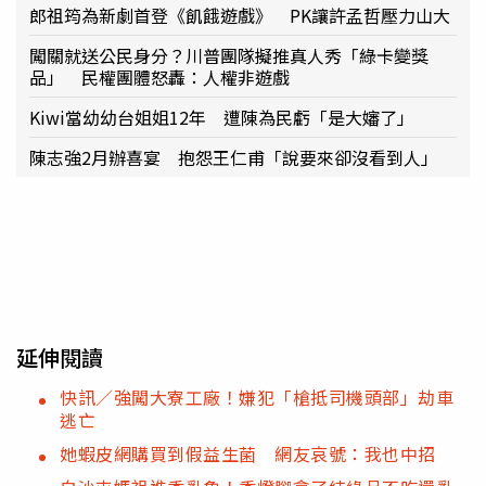
郎祖筠為新劇首登《飢餓遊戲》 PK讓許孟哲壓力山大
闖關就送公民身分？川普團隊擬推真人秀「綠卡變獎
品」 民權團體怒轟：人權非遊戲
Kiwi當幼幼台姐姐12年 遭陳為民虧「是大嬸了」
陳志強2月辦喜宴 抱怨王仁甫「說要來卻沒看到人」
延伸閱讀
快訊／強闖大寮工廠！嫌犯「槍抵司機頭部」劫車
逃亡
她蝦皮網購買到假益生菌 網友哀號：我也中招