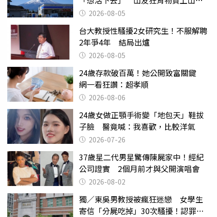
台灣真的是寶島
2026-08-05
台大教授性騷擾2女研究生！不服解聘
2年爭4年 結局出爐
2026-08-05
24歲存款破百萬！她公開致富關鍵
網一看狂讚：超孝順
2026-08-06
24歲女做正顎手術變「地包天」鞋拔
子臉 醫竟喊：我喜歡，比較洋氣
2026-07-26
37歲星二代男星驚傳陳屍家中！經紀
公司證實 2個月前才與父開演唱會
2026-08-02
獨／東吳男教授被瘋狂迷戀 女學生
寄信「分屍吃掉」30次騷擾！認罪免