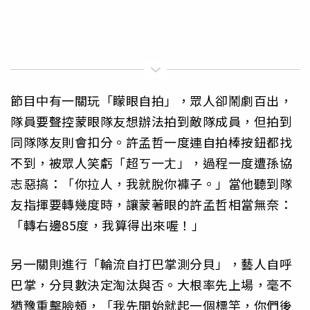
節目中有一關玩「矇眼自拍」，眾人卻鬧劇百出，
隊員要聲控蒙眼隊友想辦法拍到敵隊成員，但拍到
同隊隊友則會扣分。許孟哲一度連自拍棒按鈕都找
不到，被眾人笑虧「超ㄎ一ㄤ」，過程一度遭孫協
志惡搞：「你拉人，我就脫你褲子。」當他聽到隊
友指揮要轉幾度時，讓蒙著眼的許孟哲相當無奈：
「轉右邊85度，我算得出來喔！」
另一關則進行「輪流自打巴掌測分貝」，藝人自呼
巴掌，分貝數決定淘汰與否。大根率先上場，毫不
猶豫重擊臉頰，「我先開始就起一個標竿，你們後