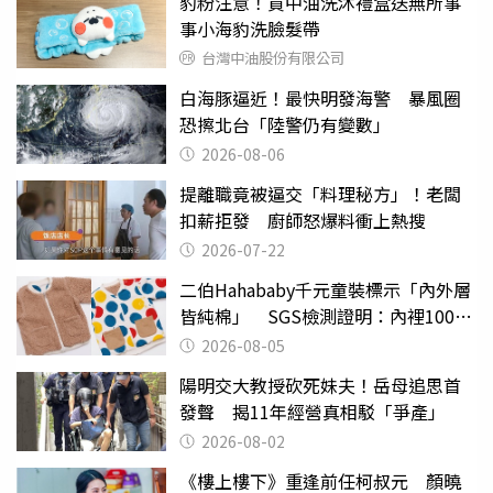
豹粉注意！買中油洗沐禮盒送無所事
事小海豹洗臉髮帶
台灣中油股份有限公司
白海豚逼近！最快明發海警 暴風圈
恐擦北台「陸警仍有變數」
2026-08-06
提離職竟被逼交「料理秘方」！老闆
扣薪拒發 廚師怒爆料衝上熱搜
2026-07-22
二伯Hahababy千元童裝標示「內外層
皆純棉」 SGS檢測證明：內裡100%
聚酯纖維
2026-08-05
陽明交大教授砍死妹夫！岳母追思首
發聲 揭11年經營真相駁「爭產」
2026-08-02
《樓上樓下》重逢前任柯叔元 顏曉