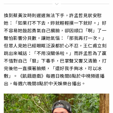
換到蔡黃汝時則遲遲無法下手，許孟哲見狀安慰
她：「如果打不下去，妳就輕輕摸一下就好。」好
不容易她鼓起勇氣自己摑臉，卻因順口「啊」了一
聲怕影響分貝數，讓她氣惱：「那我再打一次。」
但眾人見她已經眼眶泛淚都於心不忍，王仁甫立刻
跳出來喊話：「不用沒關係啦。」而許孟哲為了贏
不惜對自己「狠」下毒手，巴掌聲又響又清脆，打
完後他一直摸著臉頰，「還好我手夠冰，可以冰
敷」。《飢餓遊戲》每週日晚間8點於中視頻道播
出，每週六晚間8點於中天娛樂台播出。