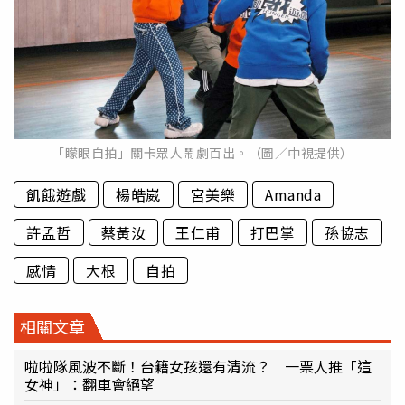
「矇眼自拍」關卡眾人鬧劇百出。（圖／中視提供）
飢餓遊戲
楊皓崴
宮美樂
Amanda
許孟哲
蔡黃汝
王仁甫
打巴掌
孫協志
感情
大根
自拍
相關文章
啦啦隊風波不斷！台籍女孩還有清流？ 一票人推「這
女神」：翻車會絕望