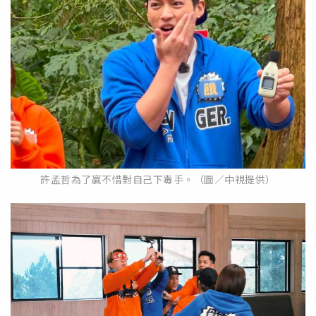
許孟哲為了贏不惜對自己下毒手。（圖／中視提供）