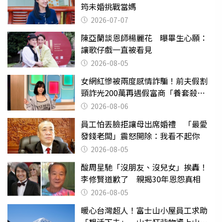
筠未婚挑戰當媽
2026-07-07
陳亞蘭談恩師楊麗花 曝畢生心願：
讓歌仔戲一直被看見
2026-08-05
女網紅慘被兩度感情詐騙！前夫假割
頸詐光200萬再遇假富商「養套殺
2000萬」
2026-08-06
員工怕丟臉拒讓母出席婚禮 「最愛
發錢老闆」震怒開除：我看不起你
2026-08-05
酸周星馳「沒朋友、沒兒女」挨轟！
李修賢道歉了 親揭30年恩怨真相
2026-08-05
暖心台灣超人！富士山小屋員工求助
「想活下去」 山友狂背物資上山：