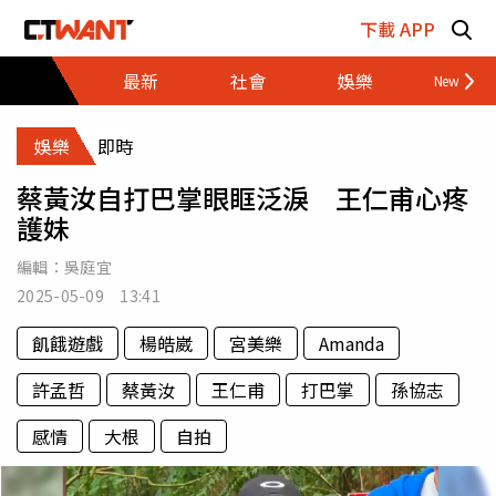
跳至主要內容區塊
下載 APP
最新
社會
娛樂
財經
娛樂
即時
蔡黃汝自打巴掌眼眶泛淚 王仁甫心疼
護妹
編輯：
吳庭宜
2025-05-09 13:41
飢餓遊戲
楊皓崴
宮美樂
Amanda
許孟哲
蔡黃汝
王仁甫
打巴掌
孫協志
感情
大根
自拍