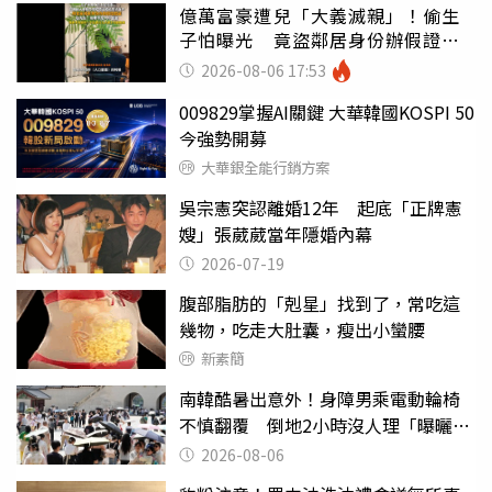
億萬富豪遭兒「大義滅親」！偷生
子怕曝光 竟盜鄰居身份辦假證落
戶
2026-08-06 17:53
009829掌握AI關鍵 大華韓國KOSPI 50
今強勢開募
大華銀全能行銷方案
吳宗憲突認離婚12年 起底「正牌憲
嫂」張葳葳當年隱婚內幕
2026-07-19
腹部脂肪的「剋星」找到了，常吃這
幾物，吃走大肚囊，瘦出小蠻腰
新素簡
南韓酷暑出意外！身障男乘電動輪椅
不慎翻覆 倒地2小時沒人理「曝曬
亡」
2026-08-06