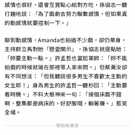
感情也很好，還會互買點心給對方吃，孫協志一聽
打趣地說：「為了戲劇去努力聯繫感情，但如果真
的動感情就要控制一下。」
聊到動感情，Amanda也拍過不少戲，卻仍單身，
主持群立馬對她「戀愛開示」，孫協志就提點她：
「妳要主動一點。」許孟哲也當起軍師：「妳不能
拍戲的時候就端在那裡等人家來問。」但蔡黃汝卻
有不同想法：「但我聽說很多男生不喜歡太主動的
女生耶！」身為男生的許孟哲一聽秒回：「主動要
看時機。」不料大根神來一句：「接個床戲不錯
啊，整集都是病床的，好舒服哦，躺著賺。」惹笑
全場。