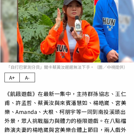
「自打巴掌測分貝」關卡蔡黃汝遲遲無法下手。（圖／中視提供）
A+
A-
《飢餓遊戲》在最新一集中，主持群孫協志、王仁
甫、許孟哲、蔡黃汝與來賓潘慧如、楊皓崴、宮美
樂、Amanda、大根、柯朋宇等一同到南投溪頭出
外景，眾人挑戰腦力與體力的極限遊戲。在八點檔
飾演夫妻的楊皓崴與宮美樂合體上節目，兩人戲外