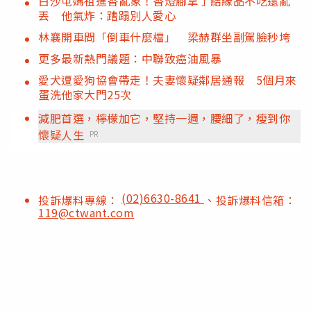
白沙屯媽祖進香亂象！香燈腳拿了結緣品不吃還亂
丟 他氣炸：蹧蹋別人愛心
林襄開車問「倒車什麼檔」 梁赫群坐副駕臉秒垮
更多最新熱門議題：中聯致癌油風暴
愛犬遭愛狗協會帶走！夫妻懷疑鄰居通報 5個月來
蛋洗他家大門25次
減肥首選，檸檬加它，堅持一週，腰細了，瘦到你
懷疑人生
PR
(02)6630-8641
投訴爆料專線：
、投訴爆料信箱：
119@ctwant.com