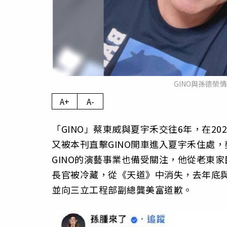
GINO與孫德榮
A+
A-
「GINO」蔡東威與夏宇禾交往6年，在2
又被本刊直擊GINO開車進入夏宇禾住處
GINO的演藝事業也備受關注，他從老東
長官被冷藏，從《天道》中消失，去年底與
並向三立工程部副總龔美富道歉。