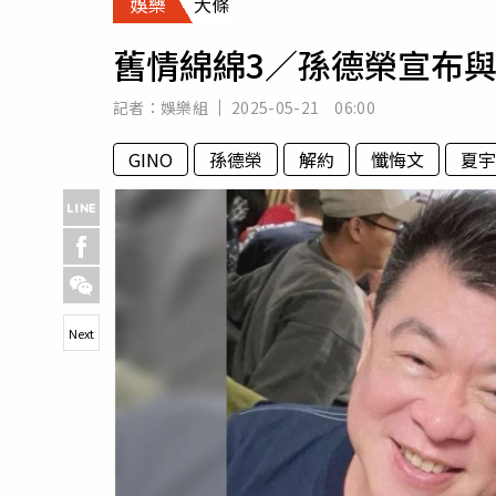
娛樂
大條
人物
汽車
舊情綿綿3／孫德榮宣布與
專欄
房產新勢力
記者：
娛樂組
2025-05-21 06:00
GINO
孫德榮
解約
懺悔文
夏宇
Next