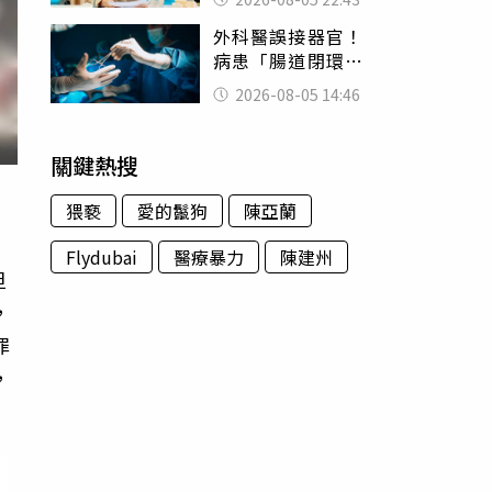
怒嗆：化妝有錯嗎
外科醫誤接器官！
病患「腸道閉環」
無法排便險死 同
2026-08-05 14:46
行看傻：糟糕至極
關鍵熱搜
猥褻
愛的鬣狗
陳亞蘭
Flydubai
醫療暴力
陳建州
但
，
罪
，