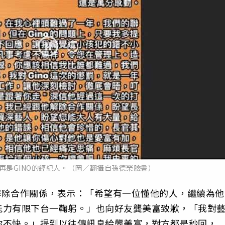
再是GINO的經紀人。（圖／翻攝自孫德榮臉書）
O解除合作關係，表示：「希望有一位懂他的人，繼續為他
能力有限下台一鞠躬。」也向好友龔美富致歉，「我對
你不快。」提到以往傳訊息給龔美富，對方都是秒回，