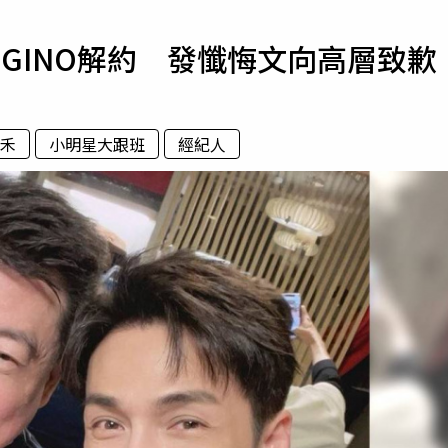
寵物
GINO解約 發懺悔文向高層致歉
運勢
運動
梅酒
禾
小明星大跟班
經紀人