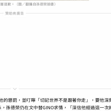
高層道歉。（圖／翻攝自孫德榮臉書）
於他的懲罰，並叮嚀「切記世界不是跟著你走」，要他深
，孫德榮仍在文中替GINO求情，「深信他經過這一次