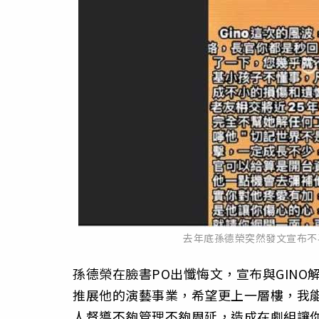
去年底孫德榮突然發文宣布不
孫德榮在臉書PO出懺悔文，宣布與GIN
推展他的演藝事業，希望更上一層樓，我
人督導不夠管理不夠周延，造成在劇組讓