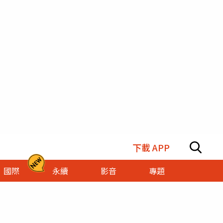
下載 APP
國際
永續
影音
專題