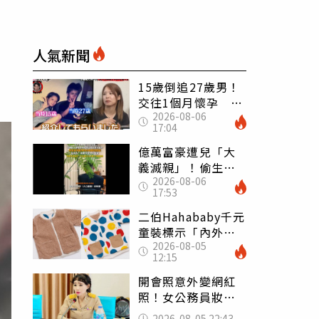
人氣新聞
15歲倒追27歲男！
交往1個月懷孕 36
2026-08-06
歲當阿嬤故事曝光
17:04
億萬富豪遭兒「大
義滅親」！偷生子
2026-08-06
怕曝光 竟盜鄰居
17:53
身份辦假證落戶
二伯Hahababy千元
童裝標示「內外層
2026-08-05
皆純棉」 SGS檢
12:15
測證明：內裡100%
聚酯纖維
開會照意外變網紅
照！女公務員妝容
掀2千則留言 本人
2026-08-05 22:43