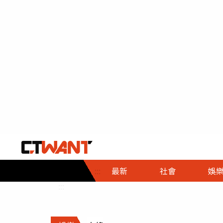
社會首頁
娛樂首頁
財經首頁
政
:::
最新
社會
娛
時事
即時
熱線
:::
直擊
大條
人物
調查
專題
３Ｃ