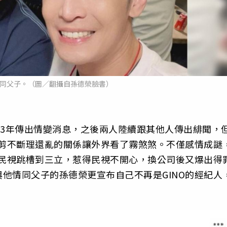
情同父子。（圖／翻攝自孫德榮臉書）
023年傳出情變消息，之後兩人陸續跟其他人傳出緋聞，
，剪不斷理還亂的關係讓外界看了霧煞煞。不僅感情成謎
家民視跳槽到三立，惹得民視不開心，換公司後又爆出得
他情同父子的孫德榮更宣布自己不再是GINO的經紀人