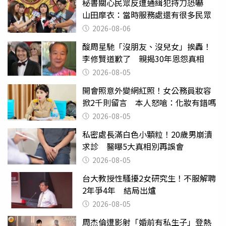
秘書關心民眾反遭通緝犯持刀恐嚇
山田摩衣：當時服務處還有很多民眾
2026-08-06
酸周星馳「沒朋友、沒兒女」挨轟！
李修賢道歉了 親揭30年恩怨真相
2026-08-05
開會照意外變網紅照！女公務員妝容
掀2千則留言 本人怒嗆：化妝有錯嗎
2026-08-05
私密處長滿白色小顆粒！20歲男崩潰
求診 醫曝5大真相別再誤會
2026-08-05
台大教授性騷擾2女研究生！不服解聘
2年爭4年 結局出爐
2026-08-05
周杰倫遭影射「婚前有私生子」登熱