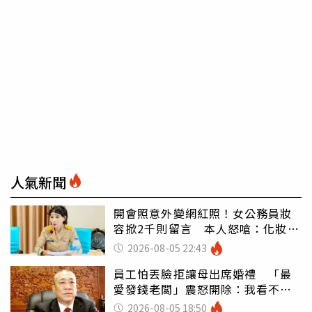
人氣新聞
開會照意外變網紅照！女公務員妝
容掀2千則留言 本人怒嗆：化妝有
錯嗎
2026-08-05 22:43
員工怕丟臉拒讓母出席婚禮 「最
愛發錢老闆」震怒開除：我看不起
你
2026-08-05 18:50