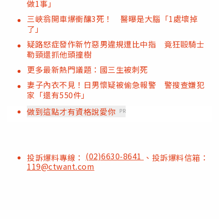
做1事」
三峽翁開車爆衝釀3死！ 醫曝是大腦「1處壞掉
了」
疑路怒症發作新竹惡男違規遭比中指 竟狂毆騎士
勒頸還抓他頭撞樹
更多最新熱門議題：國三生被刺死
妻子內衣不見！日男懷疑被偷急報警 警搜查嫌犯
家「還有550件」
做到這點才有資格說愛你
PR
(02)6630-8641
投訴爆料專線：
、投訴爆料信箱：
119@ctwant.com