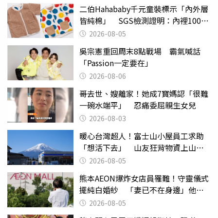
二伯Hahababy千元童裝標示「內外層
皆純棉」 SGS檢測證明：內裡100%
聚酯纖維
2026-08-05
吳宗憲重回周末8點戰場 霸氣喊話
「Passion一定要在」
2026-08-06
哥去世、嫂離家！她成7寶媽認「很難
一碗水端平」 忍痛委屈親生女兒
2026-08-03
暖心台灣超人！富士山小屋員工求助
「想活下去」 山友狂背物資上山：
台灣真的是寶島
2026-08-05
熊本AEON爆炸女店員罹難！守靈儀式
擺純白婚紗 「妻已不在身邊」他淚
喊：無法想像
2026-08-05