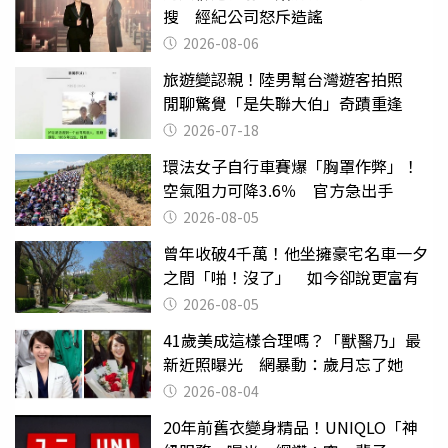
搜 經紀公司怒斥造謠
2026-08-06
旅遊變認親！陸男幫台灣遊客拍照
閒聊驚覺「是失聯大伯」奇蹟重逢
2026-07-18
環法女子自行車賽爆「胸罩作弊」！
空氣阻力可降3.6％ 官方急出手
2026-08-05
曾年收破4千萬！他坐擁豪宅名車一夕
之間「啪！沒了」 如今卻說更富有
2026-08-05
41歲美成這樣合理嗎？「獸醫乃」最
新近照曝光 網暴動：歲月忘了她
2026-08-04
20年前舊衣變身精品！UNIQLO「神