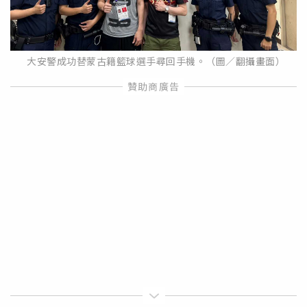
大安警成功替蒙古籍籃球選手尋回手機。（圖／翻攝畫面）