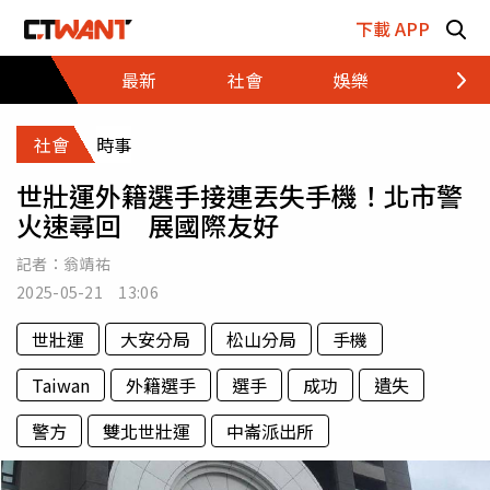
跳至主要內容區塊
下載 APP
最新
社會
娛樂
財經
社會
時事
世壯運外籍選手接連丟失手機！北市警
火速尋回 展國際友好
記者：
翁靖祐
2025-05-21 13:06
世壯運
大安分局
松山分局
手機
Taiwan
外籍選手
選手
成功
遺失
警方
雙北世壯運
中崙派出所