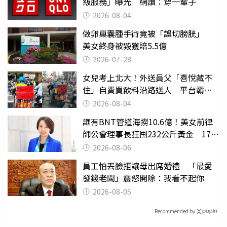
級服務」曝光 網讚：穿一輩子
2026-08-04
做卵巢囊腫手術竟被「誤切膀胱」
美女終身被毀獲賠5.5億
2026-07-28
女兒考上北大！外送員父「喜悅藏不
住」自費買飲料沿路送人 平台霸氣
幫付學費
2026-08-04
誆有BNT管道海撈10.6億！美女前律
師公會理事長狂囤232公斤黃金 17人
遭起訴
2026-08-06
員工怕丟臉拒讓母出席婚禮 「最愛
發錢老闆」震怒開除：我看不起你
2026-08-05
Recommended by