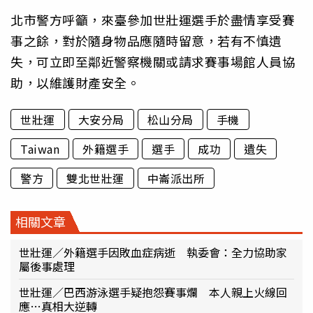
北市警方呼籲，來臺參加世壯運選手於盡情享受賽
事之餘，對於隨身物品應隨時留意，若有不慎遺
失，可立即至鄰近警察機關或請求賽事場館人員協
助，以維護財產安全。
世壯運
大安分局
松山分局
手機
Taiwan
外籍選手
選手
成功
遺失
警方
雙北世壯運
中崙派出所
相關文章
世壯運／外籍選手因敗血症病逝 執委會：全力協助家
屬後事處理
世壯運／巴西游泳選手疑抱怨賽事爛 本人親上火線回
應…真相大逆轉