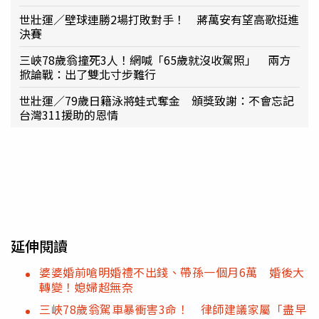
世壯運／壁球連勝2場打敗對手！ 蔣萬安有望高歌挺進
決賽
三峽78歲翁撞死3人！網喊「65歲就沒收駕照」 兩方
掀論戰：出了雙北寸步難行
世壯運／79歲日籍泳將蛙式奪金 頒獎致謝：不會忘記
台灣311援助的恩情
延伸閱讀
婆婆婚前嗆明婚禮不出錢、帶孫一個月6萬 婚後大
轉變！媳婦超無奈
三峽78歲翁駕車暴衝害3命！ 律師建議家屬「盡早