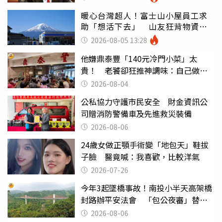
暖心台灣超人！富士山小屋員工求
助「想活下去」 山友狂背物資上
山：台灣真的是寶島
2026-08-05 13:28
他嫌鼎泰豐「140元冷門小菜」太
貴！ 老饕卻狂推神調味：自己做不
出來
2026-08-04
公私協力守護市民安全 財金資訊公
司贈消防警備車及先進救災裝備
2026-08-06
24歲女做正顎手術變「地包天」鞋拔
子臉 醫竟喊：我喜歡，比較洋氣
2026-07-26
今年3起墜橋事故！南投小半天高架橋
封路辦平安法會 「包公夜審」替亡
魂伸冤
2026-08-06