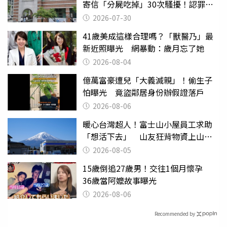
寄信「分屍吃掉」30次騷擾！認罪免
關
2026-07-30
41歲美成這樣合理嗎？「獸醫乃」最
新近照曝光 網暴動：歲月忘了她
2026-08-04
億萬富豪遭兒「大義滅親」！偷生子
怕曝光 竟盜鄰居身份辦假證落戶
2026-08-06
暖心台灣超人！富士山小屋員工求助
「想活下去」 山友狂背物資上山：
台灣真的是寶島
2026-08-05
15歲倒追27歲男！交往1個月懷孕
36歲當阿嬤故事曝光
2026-08-06
Recommended by