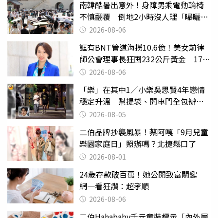
南韓酷暑出意外！身障男乘電動輪椅
不慎翻覆 倒地2小時沒人理「曝曬
亡」
2026-08-06
誆有BNT管道海撈10.6億！美女前律
師公會理事長狂囤232公斤黃金 17人
遭起訴
2026-08-06
「樂」在其中1／小樂吳思賢4年戀情
穩定升溫 幫提袋、開車門全包辦閃
瞎眾人
2026-08-05
二伯品牌抄襲風暴！蔡阿嘎「9月兒童
樂園家庭日」照辦嗎？北捷鬆口了
2026-08-01
24歲存款破百萬！她公開致富關鍵
網一看狂讚：超孝順
2026-08-06
二伯Hahababy千元童裝標示「內外層