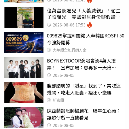
億萬富豪遭兒「大義滅親」！偷生
子怕曝光 竟盜鄰居身份辦假證落
戶
2026-08-06 17:53
009829掌握AI關鍵 大華韓國KOSPI 50
今強勢開募
大華銀全能行銷方案
BOYNEXTDOOR演唱會湧4萬人搶
票！ 宣布加場：想再多一天陪
ONEDOOR
2026-08-05
腹部脂肪的「剋星」找到了，常吃這
幾物，吃走大肚囊，瘦出小蠻腰
新素簡
陳亞蘭談恩師楊麗花 曝畢生心願：
讓歌仔戲一直被看見
2026-08-05