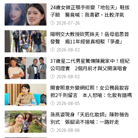
24歲女做正顎手術變「地包天」鞋拔
子臉 醫竟喊：我喜歡，比較洋氣
2026-07-26
陽明交大教授砍死妹夫！岳母追思首
發聲 揭11年經營真相駁「爭產」
2026-08-02
37歲星二代男星驚傳陳屍家中！經紀
公司證實 2個月前才與父開演唱會
2026-08-02
開會照意外變網紅照！女公務員妝容
掀2千則留言 本人怒嗆：化妝有錯嗎
2026-08-05
孫燕姿現身「天后化妝師」陳聆薇告
別式 張韶涵不捨喊：一路好走
2026-08-06