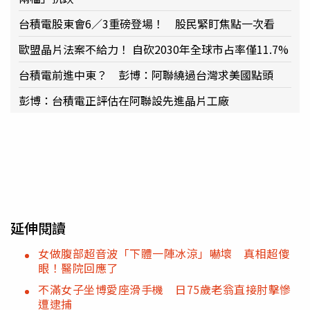
台積電股東會6／3重磅登場！ 股民緊盯焦點一次看
歐盟晶片法案不給力！ 自砍2030年全球市占率僅11.7%
台積電前進中東？ 彭博：阿聯繞過台灣求美國點頭
彭博：台積電正評估在阿聯設先進晶片工廠
延伸閱讀
女做腹部超音波「下體一陣冰涼」嚇壞 真相超傻
眼！醫院回應了
不滿女子坐博愛座滑手機 日75歲老翁直接肘擊慘
遭逮捕