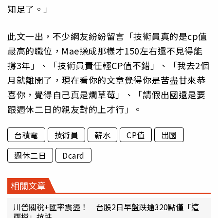
知足了。」
此文一出，不少網友紛紛留言「技術員真的是cp值
最高的職位，Mae操成那樣才150左右還不見得能
撐3年」、「技術員責任輕CP值不錯」、「我去2個
月就離開了，現在看你的文章覺得你是苦盡甘來恭
喜你，覺得自己真是爛草莓」、「請假出國還是要
跟週休二日的親友對的上才行」。
台積電
技術員
薪水
CP值
出國
週休二日
Dcard
相關文章
川普關稅+匯率震盪！ 台股2日早盤跌逾320點僅「這
兩檔」抗跌