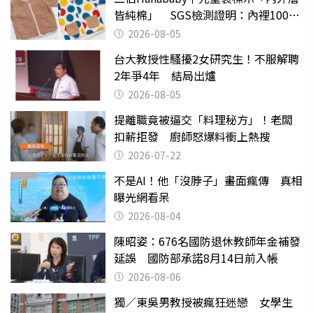
皆純棉」 SGS檢測證明：內裡100%
聚酯纖維
2026-08-05
台大教授性騷擾2女研究生！不服解聘
2年爭4年 結局出爐
2026-08-05
提離職竟被逼交「料理秘方」！老闆
扣薪拒發 廚師怒爆料衝上熱搜
2026-07-22
不是AI！他「沒脖子」畫面瘋傳 真相
曝光網看呆
2026-08-04
陳昭姿：676名國防退休教師年金補發
延誤 國防部承諾8月14日前入帳
2026-08-06
獨／東吳男教授被瘋狂迷戀 女學生