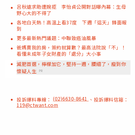
呂秋遠求助遭婉拒 李怡貞公開對話曝內幕：生母
野心大的不得了
各地白天熱！高溫上看37度 下週「這天」鋒面報
到
更多最新熱門議題：中聯致癌油風暴
爸媽賣我的房，簽約就算數？最高法院說「不」！
看懂未成年子女財產的「處分」大小事
減肥首選，檸檬加它，堅持一週，腰細了，瘦到你
懷疑人生
PR
(02)6630-8641
投訴爆料專線：
、投訴爆料信箱：
119@ctwant.com