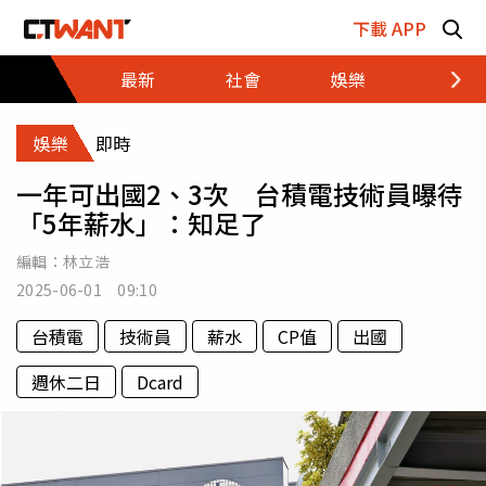
跳至主要內容區塊
下載 APP
最新
社會
娛樂
財經
娛樂
即時
一年可出國2、3次 台積電技術員曝待
「5年薪水」：知足了
編輯：
林立浩
2025-06-01 09:10
台積電
技術員
薪水
CP值
出國
週休二日
Dcard