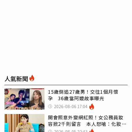
人氣新聞
15歲倒追27歲男！交往1個月懷
孕 36歲當阿嬤故事曝光
2026-08-06 17:04
開會照意外變網紅照！女公務員妝
容掀2千則留言 本人怒嗆：化妝有
錯嗎
2026-08-05 22:43