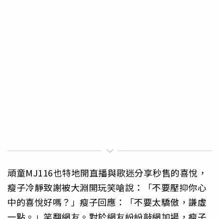
頑童MJ116也特地開直播與歌迷分享秒售的喜悅，
瘦子冷靜致謝被大淵開玩笑嗆說：「不要壓抑你心
中的喜悅好嗎？」瘦子回應：「不要太驕傲，謙虛
一點。」笑翻網友。對於網友紛紛敲網加場，瘦子