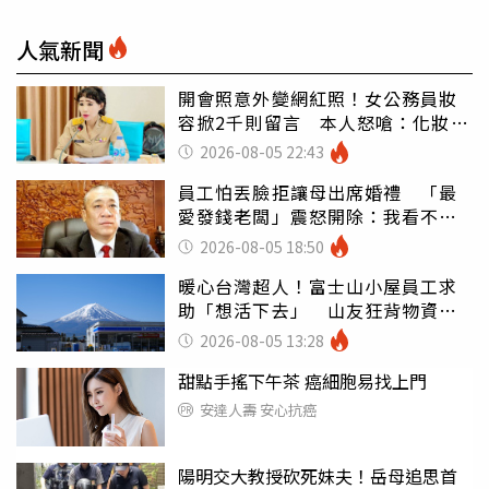
人氣新聞
開會照意外變網紅照！女公務員妝
容掀2千則留言 本人怒嗆：化妝有
錯嗎
2026-08-05 22:43
員工怕丟臉拒讓母出席婚禮 「最
愛發錢老闆」震怒開除：我看不起
你
2026-08-05 18:50
暖心台灣超人！富士山小屋員工求
助「想活下去」 山友狂背物資上
山：台灣真的是寶島
2026-08-05 13:28
甜點手搖下午茶 癌細胞易找上門
安達人壽 安心抗癌
陽明交大教授砍死妹夫！岳母追思首