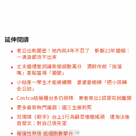
延伸閱讀
老公出軌閨密！她內耗4年不忍了 斬斷22年婚姻：
一滴淚都流不出來
丈夫婚禮誓詞讓新娘感動萬分 酒醉伴郎「說溜
嘴」差點當場「婚變」
小姑差一學生才能被續聘 婆婆要媳婦「把小孩轉
去公幼」
Costco結帳櫃台多仍排隊 業者祭出1招買完就離開
更多最新熱門議題：國三生被刺死
范瑋琪《歌手》台上1行為觀眾傻眼搖頭 遭淘汰後
首發文：對自己很失望
報復性熬夜 癌細胞數攀升
PR