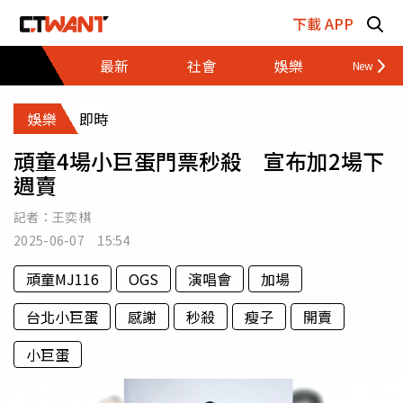
跳至主要內容區塊
下載 APP
最新
社會
娛樂
財經
娛樂
即時
頑童4場小巨蛋門票秒殺 宣布加2場下
週賣
記者：
王奕棋
2025-06-07 15:54
頑童MJ116
OGS
演唱會
加場
台北小巨蛋
感謝
秒殺
瘦子
開賣
小巨蛋