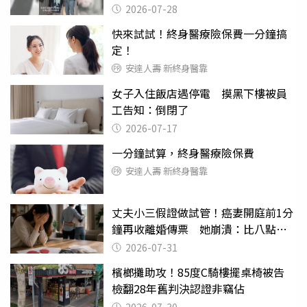
摔東西
2026-07-28
快來試試！終身醫療險保費一分鐘搞
定！
安達人壽 新終身醫靠
女子入住飯店遇停電 摸黑下樓被員
工告知：倒閉了
2026-07-17
一分鐘試算，終身醫療險保費
安達人壽 新終身醫靠
丈夫小三假證做試管！癌妻開庭前1分
鐘再收離婚傳票 她崩潰：比八點檔
還扯
2026-07-31
檳榔攤助攻！85度C騎樓擺桌椅被告
檢翻28年舊判決認證非竊佔