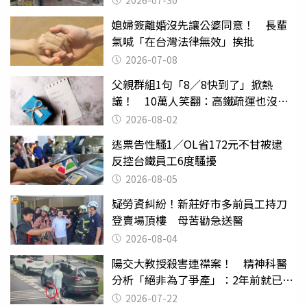
2026-07-30
媳婦簽離婚沒先讓公婆同意！ 長輩
氣喊「在台灣法律無效」挨批
2026-07-08
父親群組1句「8／8快到了」掀熱
議！ 10萬人笑翻：高鐵疏運也沒列
父親節
2026-08-02
逃票告性騷1／OL省172元不甘被逮
反控台鐵員工6度騷擾
2026-08-05
疑勞資糾紛！新莊好市多前員工持刀
登賣場頂樓 母苦勸急送醫
2026-08-04
陽交大教授殺害連襟案！ 精神科醫
分析「絕非為了爭產」：2年前就已言
行詭異
2026-07-22