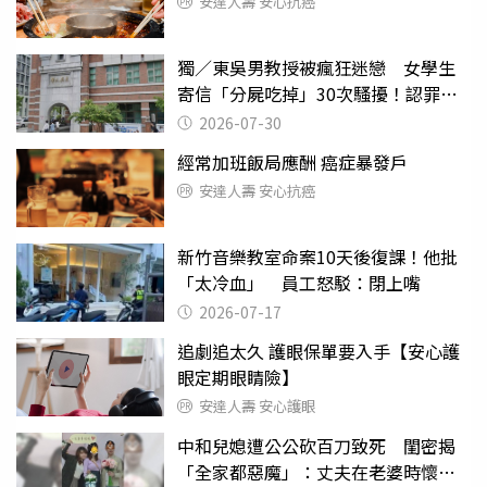
安達人壽 安心抗癌
獨／東吳男教授被瘋狂迷戀 女學生
寄信「分屍吃掉」30次騷擾！認罪免
關
2026-07-30
經常加班飯局應酬 癌症暴發戶
安達人壽 安心抗癌
新竹音樂教室命案10天後復課！他批
「太冷血」 員工怒駁：閉上嘴
2026-07-17
追劇追太久 護眼保單要入手【安心護
眼定期眼睛險】
安達人壽 安心護眼
中和兒媳遭公公砍百刀致死 閨密揭
「全家都惡魔」：丈夫在老婆時懷孕