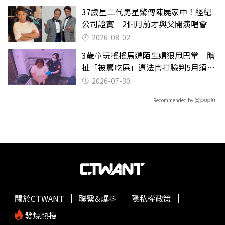
37歲星二代男星驚傳陳屍家中！經紀
公司證實 2個月前才與父開演唱會
2026-08-02
3歲童玩搖搖馬遭陌生婦狠甩巴掌 瞎
扯「被罵吃屎」遭法官打臉判5月須入
監
2026-07-30
Recommended by
關於CTWANT
聯繫&爆料
隱私權政策
發燒熱搜