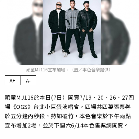
頑童MJ116宣布加場。（圖／本色音樂提供）
A+
A-
頑童MJ116於本日(7日）開賣7/19、20、26、27四
場《OGS》台北小巨蛋演唱會，四場共四萬張票券
於五分鐘內秒殺，勢如破竹，本色音樂於下午兩點
宣布增加2場，並於下週六6/14本色售票網開賣。