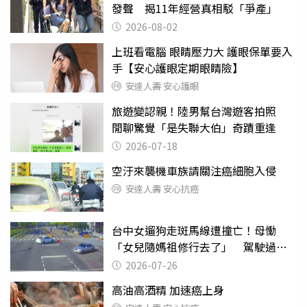
發聲 揭11年經營真相駁「爭產」
2026-08-02
上班看電腦 眼睛壓力大 護眼保單要入
手【安心護眼定期眼睛險】
安達人壽 安心護眼
旅遊變認親！陸男幫台灣遊客拍照
閒聊驚覺「是失聯大伯」奇蹟重逢
2026-07-18
空汙來襲機車族請關注癌細胞入侵
安達人壽 安心抗癌
台中女遛狗走斑馬線遭撞亡！母慟
「女兒隨媽祖修行去了」 駕駛過失
致死判9月
2026-07-26
高油高酒精 加速癌上身